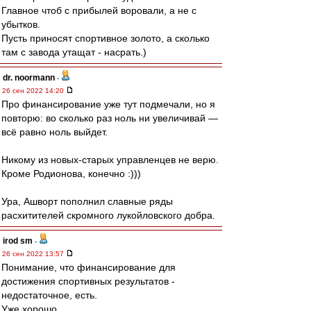
Главное чтоб с прибылей воровали, а не с
убытков.
Пусть приносят спортивное золото, а сколько
там с завода утащат - насрать.)
dr. noormann
-
26 сен 2022 14:20
Про финансирование уже тут подмечали, но я
повторю: во сколько раз ноль ни увеличивай —
всё равно ноль выйдет.
Никому из новых-старых управленцев не верю.
Кроме Родионова, конечно :)))
Ура, Ашворт пополнил славные ряды
расхитителей скромного лукойловского добра.
irod sm
-
26 сен 2022 13:57
Понимание, что финансирование для
достижения спортивных результатов -
недостаточное, есть.
Уже хорошо.