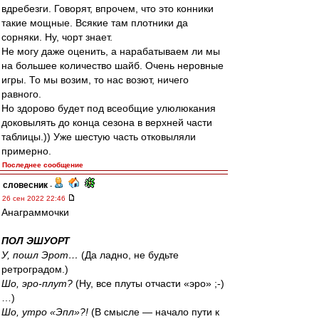
вдребезги. Говорят, впрочем, что это конники
такие мощные. Всякие там плотники да
сорняки. Ну, чорт знает.
Не могу даже оценить, а нарабатываем ли мы
на большее количество шайб. Очень неровные
игры. То мы возим, то нас возют, ничего
равного.
Но здорово будет под всеобщие улюлюкания
доковылять до конца сезона в верхней части
таблицы.)) Уже шестую часть отковыляли
примерно.
Последнее сообщение
словесник
-
26 сен 2022 22:46
Анаграммочки
ПОЛ ЭШУОРТ
У, пошл Эрот…
(Да ладно, не будьте
ретроградом.)
Шо, эро-плут?
(Ну, все плуты отчасти «эро» ;-)
…)
Шо, утро «Эпл»?!
(В смысле — начало пути к