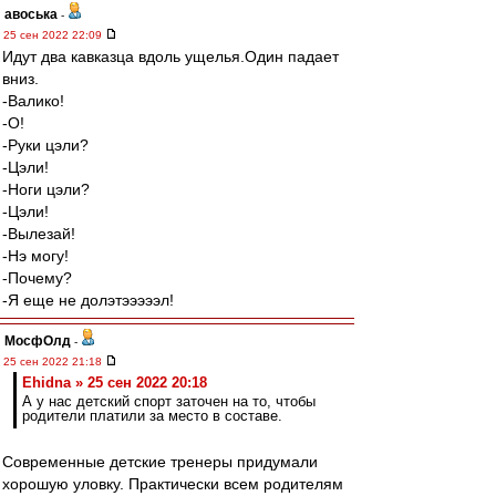
авоська
-
25 сен 2022 22:09
Идут два кавказца вдоль ущелья.Один падает
вниз.
-Валико!
-О!
-Руки цэли?
-Цэли!
-Ноги цэли?
-Цэли!
-Вылезай!
-Нэ могу!
-Почему?
-Я еще не долэтэээээл!
МосфОлд
-
25 сен 2022 21:18
Ehidna » 25 сен 2022 20:18
А у нас детский спорт заточен на то, чтобы
родители платили за место в составе.
Современные детские тренеры придумали
хорошую уловку. Практически всем родителям