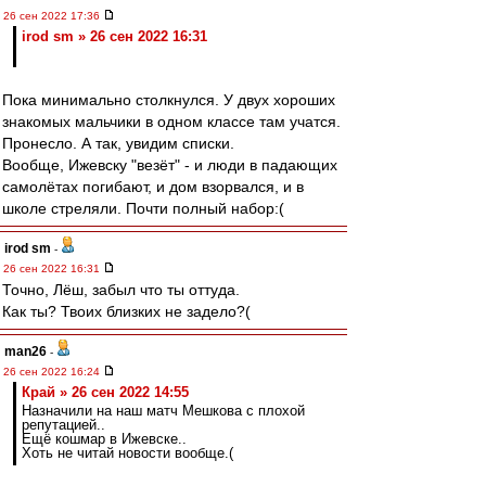
26 сен 2022 17:36
irod sm » 26 сен 2022 16:31
Пока минимально столкнулся. У двух хороших
знакомых мальчики в одном классе там учатся.
Пронесло. А так, увидим списки.
Вообще, Ижевску "везёт" - и люди в падающих
самолётах погибают, и дом взорвался, и в
школе стреляли. Почти полный набор:(
irod sm
-
26 сен 2022 16:31
Точно, Лёш, забыл что ты оттуда.
Как ты? Твоих близких не задело?(
man26
-
26 сен 2022 16:24
Край » 26 сен 2022 14:55
Назначили на наш матч Мешкова с плохой
репутацией..
Ещё кошмар в Ижевске..
Хоть не читай новости вообще.(