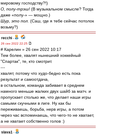
мировому господству?!)
О, полу-трэш!
(В музыкальном смысле? Тогда
даже «полу-» — мощно.)
Шур, это пол.
(Саш, где я тебе сейчас потолок
возьму?)
recchi
-
26 сен 2022 22:25
# Карелин » 26 сен 2022 10:17
Тем более, хвалят нынешний хоккейный
"Спартак", те, кто смотрит.
---
хвалят, потому что худо-бедно есть пока
результат и самоотдача,
в остальном, команда забивает в среднем
намного меньше жалких двух шайб за матч. и
пропускает столько же, что делает наши игры
самыми скучными в лиге. Ну как бы
переживаешь, борьба, нерв игры, а потом
через час вспоминаешь, что чего-то не хватает,
а не хватает собственно голов :)
slava1
-