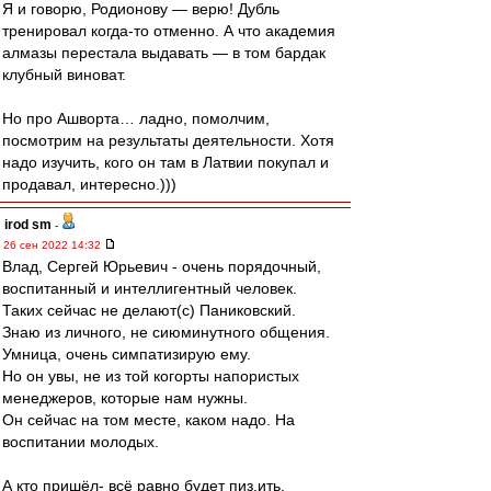
Я и говорю, Родионову — верю! Дубль
тренировал когда-то отменно. А что академия
алмазы перестала выдавать — в том бардак
клубный виноват.
Но про Ашворта… ладно, помолчим,
посмотрим на результаты деятельности. Хотя
надо изучить, кого он там в Латвии покупал и
продавал, интересно.)))
irod sm
-
26 сен 2022 14:32
Влад, Сергей Юрьевич - очень порядочный,
воспитанный и интеллигентный человек.
Таких сейчас не делают(с) Паниковский.
Знаю из личного, не сиюминутного общения.
Умница, очень симпатизирую ему.
Но он увы, не из той когорты напористых
менеджеров, которые нам нужны.
Он сейчас на том месте, каком надо. На
воспитании молодых.
А кто пришёл- всё равно будет пиз.ить.