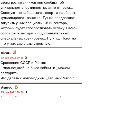
своих воспитанников они сообщат об
уникальном спортивном таланте отпрыска.
Советуют не забрасывать спорт, а наоборот -
культивировать занятия. Тут же предлагают
закупить у них специальный инвентарь,
который будет способствовать успеху. Само-
собой речь заходит и о дополнительных
специальных тренировках. Ну и т.д. Понятно
что у них зарплаты скромные...
slava1
-
25 сен 2022 20:59
Cравнение СССР и РФ,как
,,главное,чтоб не было войны" и ,,можем
повторить"
Что делать с новомодным ,,Кто мы? Мясо!"
Авверс
-
25 сен 2022 20:56
Тучки небесные, вечные странники!
Степью лазурною, цепью жемчужною
Мчитесь вы, будто как я же, изгнанники
С милого севера в сторону южную.