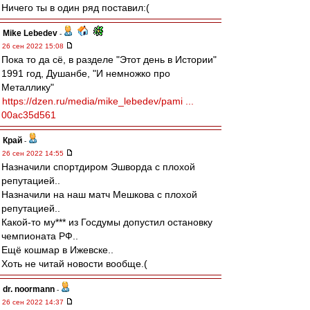
Ничего ты в один ряд поставил:(
Mike Lebedev
-
26 сен 2022 15:08
Пока то да сё, в разделе "Этот день в Истории"
1991 год, Душанбе, "И немножко про
Металлику"
https://dzen.ru/media/mike_lebedev/pami ...
00ac35d561
Край
-
26 сен 2022 14:55
Назначили спортдиром Эшворда с плохой
репутацией..
Назначили на наш матч Мешкова с плохой
репутацией..
Какой-то му*** из Госдумы допустил остановку
чемпионата РФ..
Ещё кошмар в Ижевске..
Хоть не читай новости вообще.(
dr. noormann
-
26 сен 2022 14:37