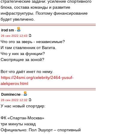
стратегические задачи: усиление спортивного
блока, состава команды и развитие
инфраструктуры. Поэтому финансирование
будет увеличено.
irod sm
-
26 сен 2022 12:43
Что это за зверь - независимые?
И там ставленник от Вагита.
Что у них за функции?
Смотрящие за зоной?
Вот что даёт инет по нему.
https://24smi.org/celebrity/2464-yusuf-
alekperov.html
Dominecne
-
26 сен 2022 12:32
У нас новый спортдир:
ФК «Спартак-Москва»
три минуты назад
Официально: Пол Эшуорт – спортивный