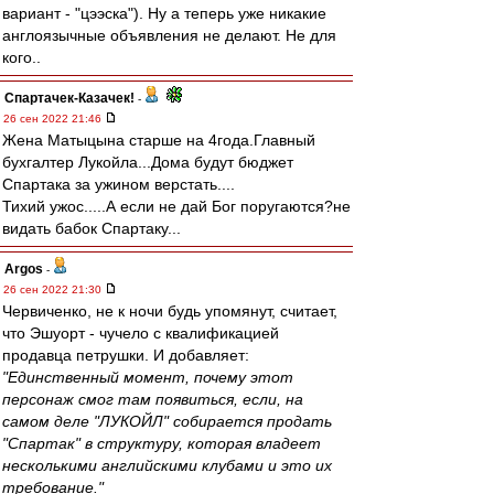
вариант - "цээска"). Ну а теперь уже никакие
англоязычные объявления не делают. Не для
кого..
Спартачек-Казачек!
-
26 сен 2022 21:46
Жена Матыцына старше на 4года.Главный
бухгалтер Лукойла...Дома будут бюджет
Спартака за ужином верстать....
Тихий ужос.....А если не дай Бог поругаются?не
видать бабок Спартаку...
Argos
-
26 сен 2022 21:30
Червиченко, не к ночи будь упомянут, считает,
что Эшуорт - чучело с квалификацией
продавца петрушки. И добавляет:
"Единственный момент, почему этот
персонаж смог там появиться, если, на
самом деле "ЛУКОЙЛ" собирается продать
"Спартак" в структуру, которая владеет
несколькими английскими клубами и это их
требование."