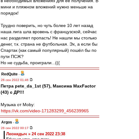
в необходимых вложениях для её получения. В
мини и пляжном вложений нужно меньше на
порядок!
Трудно поверить, но чуть более 10 лет назад
наша лига шла вровень с французской, сейчас
нас разделяет пропасть! Не нашли мы столько
денег, т.к. страна не футбольная. Эх, а если бы
Спартак (как самый популярный) пошёл бы по
пути ПСЖ?
Но не судьба, проиграли...(((
RedQuite
-
26 сен 2022 01:46
Петра pete_da_1st (57), Максима MaxFactor
(43) с ДР!!!
Музыка от Moby:
https://vk.com/video-171283299_456239965
Argos
-
26 сен 2022 00:17
Леонидыч » 24 сен 2022 23:38