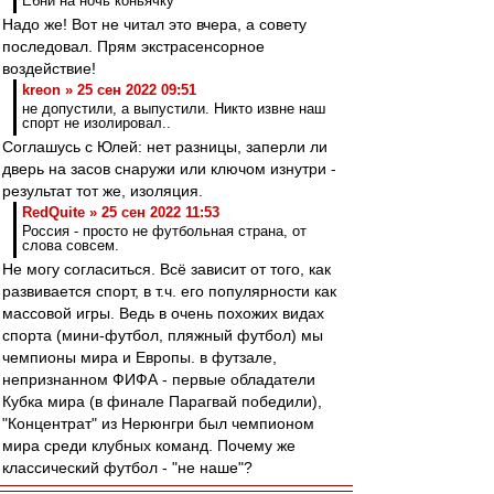
Ебни на ночь коньячку
Надо же! Вот не читал это вчера, а совету
последовал. Прям экстрасенсорное
воздействие!
kreon » 25 сен 2022 09:51
не допустили, а выпустили. Никто извне наш
спорт не изолировал..
Соглашусь с Юлей: нет разницы, заперли ли
дверь на засов снаружи или ключом изнутри -
результат тот же, изоляция.
RedQuite » 25 сен 2022 11:53
Россия - просто не футбольная страна, от
слова совсем.
Не могу согласиться. Всё зависит от того, как
развивается спорт, в т.ч. его популярности как
массовой игры. Ведь в очень похожих видах
спорта (мини-футбол, пляжный футбол) мы
чемпионы мира и Европы. в футзале,
непризнанном ФИФА - первые обладатели
Кубка мира (в финале Парагвай победили),
"Концентрат" из Нерюнгри был чемпионом
мира среди клубных команд. Почему же
классический футбол - "не наше"?