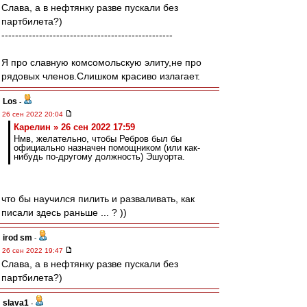
Слава, а в нефтянку разве пускали без
партбилета?)
--------------------------------------------------
Я про славную комсомольскую элиту,не про
рядовых членов.Слишком красиво излагает.
Los
-
26 сен 2022 20:04
Карелин » 26 сен 2022 17:59
Нмв, желательно, чтобы Ребров был бы
официально назначен помощником (или как-
нибудь по-другому должность) Эшуорта.
что бы научился пилить и разваливать, как
писали здесь раньше ... ? ))
irod sm
-
26 сен 2022 19:47
Слава, а в нефтянку разве пускали без
партбилета?)
slava1
-