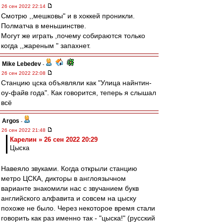
26 сен 2022 22:14
Смотрю ,,мешковы" и в хоккей проникли.
Полматча в меньшинстве.
Могут же играть ,почему собираются только
когда ,,жареным " запахнет.
Mike Lebedev
-
26 сен 2022 22:08
Станцию цска объявляли как "Улица найнтин-
оу-файв года". Как говорится, теперь я слышал
всё
Argos
-
26 сен 2022 21:48
Карелин » 26 сен 2022 20:29
Цыска
Навеяло звуками. Когда открыли станцию
метро ЦСКА, дикторы в англоязычном
варианте знакомили нас с звучанием букв
английского алфавита и совсем на цыску
похоже не было. Через некоторое время стали
говорить как раз именно так - "цыска!" (русский