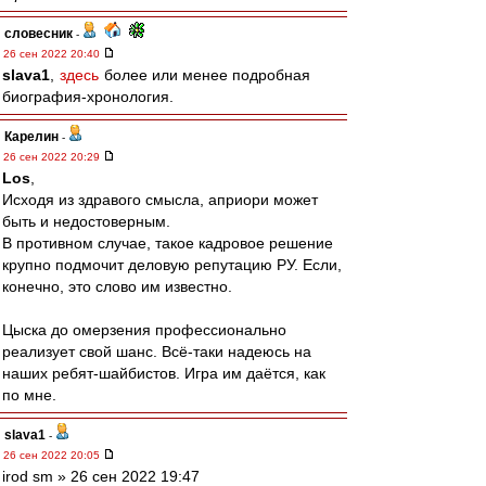
словесник
-
26 сен 2022 20:40
slava1
,
здесь
более или менее подробная
биография-хронология.
Карелин
-
26 сен 2022 20:29
Los
,
Исходя из здравого смысла, априори может
быть и недостоверным.
В противном случае, такое кадровое решение
крупно подмочит деловую репутацию РУ. Если,
конечно, это слово им известно.
Цыска до омерзения профессионально
реализует свой шанс. Всё-таки надеюсь на
наших ребят-шайбистов. Игра им даётся, как
по мне.
slava1
-
26 сен 2022 20:05
irod sm » 26 сен 2022 19:47