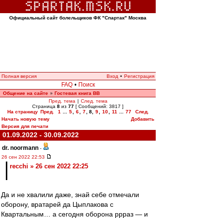
Официальный сайт болельщиков ФК "Спартак" Москва
Полная версия
Вход
•
Регистрация
FAQ
•
Поиск
Общение на сайте
Гостевая книга ВВ
»
Пред. тема
|
След. тема
Страница
8
из
77
[ Сообщений: 3817 ]
На страницу
Пред.
1
...
5
,
6
,
7
,
8
,
9
,
10
,
11
...
77
След.
Начать новую тему
Добавить
Версия для печати
01.09.2022 - 30.09.2022
dr. noormann
-
26 сен 2022 22:53
recchi » 26 сен 2022 22:25
Да и не хвалили даже, знай себе отмечали
оборону, вратарей да Цыплакова с
Квартальным… а сегодня оборона ррраз — и