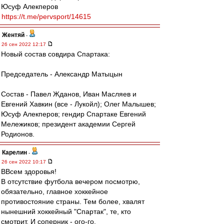
Юсуф Алекперов
https://t.me/pervsport/14615
Жентяй
-
26 сен 2022 12:17
Новый состав совдира Спартака:
Председатель - Александр Матыцын
Состав - Павел Жданов, Иван Масляев и
Евгений Хавкин (все - Лукойл); Олег Малышев;
Юсуф Алекперов; гендир Спартаке Евгений
Мележиков; президент академии Сергей
Родионов.
Карелин
-
26 сен 2022 10:17
ВВсем здоровья!
В отсутствие футбола вечером посмотрю,
обязательно, главное хоккейное
противостояние страны. Тем более, хвалят
нынешний хоккейный "Спартак", те, кто
смотрит. И соперник - ого-го.