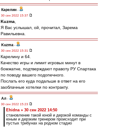
Карелин
-
30 сен 2022 15:37
Kuzma
,
Я Вас услышал, ой, прочитал, Зарема
Равильевна.
Kuzma
-
30 сен 2022 15:31
Карелину и 64.
Качество игры и лимит игровых минут в
бомжатне, подтверждают правоту РУ Спартака
по поводу вашего подопечного.
Послать его куда подальше в ответ на его
заоблачные хотелки по контракту.
Ал
-
30 сен 2022 15:23
Ehidna » 30 сен 2022 14:50
становление такой юной и дерзкой команды с
юным и дерзким тренером происходит при
пустых трибунах на родном стадио