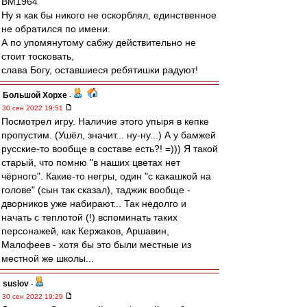
BM1964
Ну я как бы никого не оскорблял, единственное
не обратился по имени.
А по упомянутому сабжу действительно не
стоит тосковать,
слава Богу, оставшиеся ребятишки радуют!
Большой Хорхе
-
30 сен 2022 19:51
Посмотрел игру. Наличие этого упыря в кепке
пропустим. (Ушёл, значит... ну-ну...) А у бамжей
русские-то вообще в составе есть?! =))) Я такой
старый, что помню "в наших цветах нет
чёрного". Какие-то негры, один "с какашкой на
голове" (сын так сказал), таджик вообще -
дворников уже набирают... Так недолго и
начать с теплотой (!) вспоминать таких
персонажей, как Кержаков, Аршавин,
Малофеев - хотя бы это были местные из
местной же школы...
suslov
-
30 сен 2022 19:29