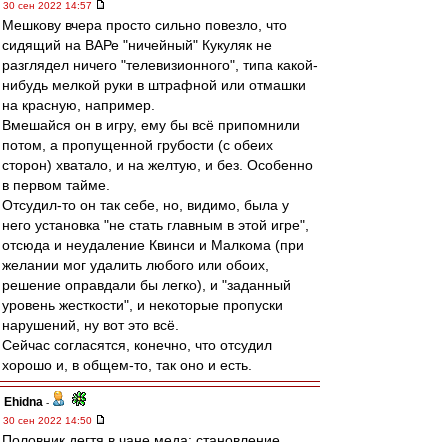
30 сен 2022 14:57
Мешкову вчера просто сильно повезло, что
сидящий на ВАРе "ничейный" Кукуляк не
разглядел ничего "телевизионного", типа какой-
нибудь мелкой руки в штрафной или отмашки
на красную, например.
Вмешайся он в игру, ему бы всё припомнили
потом, а пропущенной грубости (с обеих
сторон) хватало, и на желтую, и без. Особенно
в первом тайме.
Отсудил-то он так себе, но, видимо, была у
него установка "не стать главным в этой игре",
отсюда и неудаление Квинси и Малкома (при
желании мог удалить любого или обоих,
решение оправдали бы легко), и "заданный
уровень жесткости", и некоторые пропуски
нарушений, ну вот это всё.
Сейчас согласятся, конечно, что отсудил
хорошо и, в общем-то, так оно и есть.
Ehidna
-
30 сен 2022 14:50
Половник дегтя в чане меда: становление