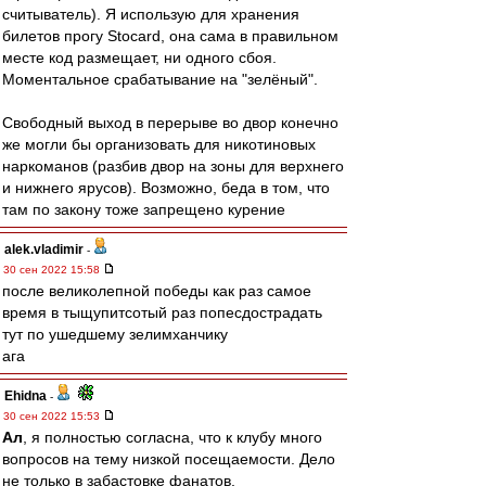
считыватель). Я использую для хранения
билетов прогу Stocard, она сама в правильном
месте код размещает, ни одного сбоя.
Моментальное срабатывание на "зелёный".
Свободный выход в перерыве во двор конечно
же могли бы организовать для никотиновых
наркоманов (разбив двор на зоны для верхнего
и нижнего ярусов). Возможно, беда в том, что
там по закону тоже запрещено курение
alek.vladimir
-
30 сен 2022 15:58
после великолепной победы как раз самое
время в тыщупитсотый раз попесдострадать
тут по ушедшему зелимханчику
ага
Ehidna
-
30 сен 2022 15:53
Ал
, я полностью согласна, что к клубу много
вопросов на тему низкой посещаемости. Дело
не только в забастовке фанатов.