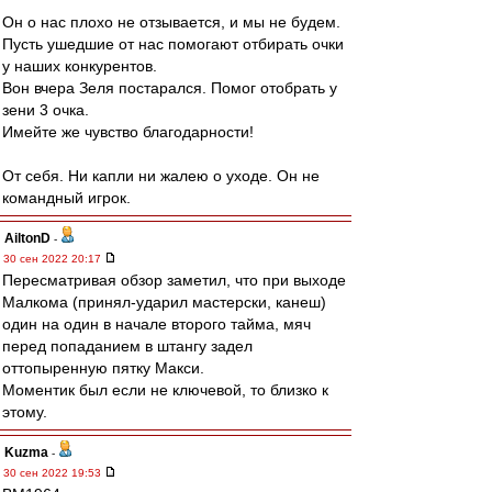
Он о нас плохо не отзывается, и мы не будем.
Пусть ушедшие от нас помогают отбирать очки
у наших конкурентов.
Вон вчера Зеля постарался. Помог отобрать у
зени 3 очка.
Имейте же чувство благодарности!
От себя. Ни капли ни жалею о уходе. Он не
командный игрок.
AiltonD
-
30 сен 2022 20:17
Пересматривая обзор заметил, что при выходе
Малкома (принял-ударил мастерски, канеш)
один на один в начале второго тайма, мяч
перед попаданием в штангу задел
оттопыренную пятку Макси.
Моментик был если не ключевой, то близко к
этому.
Kuzma
-
30 сен 2022 19:53