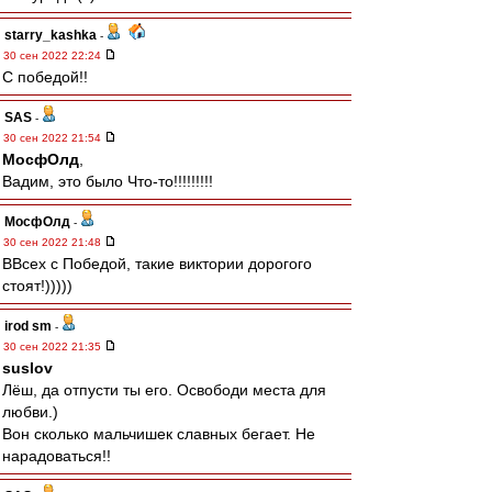
starry_kashka
-
30 сен 2022 22:24
С победой!!
SAS
-
30 сен 2022 21:54
МосфОлд
,
Вадим, это было Что-то!!!!!!!!!
МосфОлд
-
30 сен 2022 21:48
ВВсех с Победой, такие виктории дорогого
стоят!)))))
irod sm
-
30 сен 2022 21:35
suslov
Лёш, да отпусти ты его. Освободи места для
любви.)
Вон сколько мальчишек славных бегает. Не
нарадоваться!!