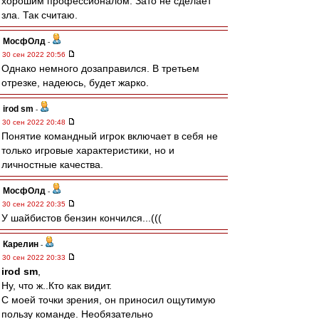
хорошим профессионалом. Зато не сделает
зла. Так считаю.
МосфОлд
-
30 сен 2022 20:56
Однако немного дозаправился. В третьем
отрезке, надеюсь, будет жарко.
irod sm
-
30 сен 2022 20:48
Понятие командный игрок включает в себя не
только игровые характеристики, но и
личностные качества.
МосфОлд
-
30 сен 2022 20:35
У шайбистов бензин кончился...(((
Карелин
-
30 сен 2022 20:33
irod sm
,
Ну, что ж..Кто как видит.
С моей точки зрения, он приносил ощутимую
пользу команде. Необязательно