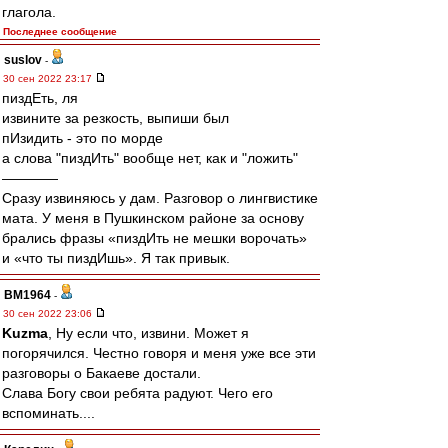
глагола.
Последнее сообщение
suslov
-
30 сен 2022 23:17
пиздЕть, ля
извините за резкость, выпиши был
пИзидить - это по морде
а слова "пиздИть" вообще нет, как и "ложить"
————
Сразу извиняюсь у дам. Разговор о лингвистике
мата. У меня в Пушкинском районе за основу
брались фразы «пиздИть не мешки ворочать»
и «что ты пиздИшь». Я так привык.
BM1964
-
30 сен 2022 23:06
Kuzma
, Ну если что, извини. Может я
погорячился. Честно говоря и меня уже все эти
разговоры о Бакаеве достали.
Слава Богу свои ребята радуют. Чего его
вспоминать....