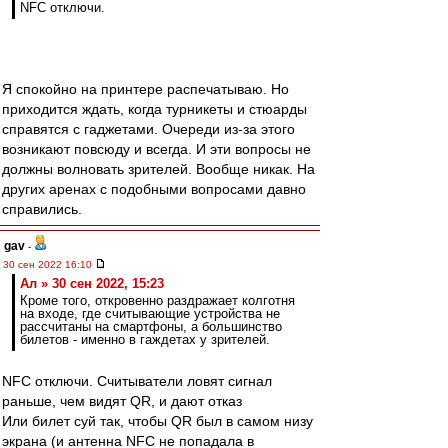
NFC отключи.
Я спокойно на принтере распечатываю. Но
приходится ждать, когда турникеты и стюарды
справятся с гаджетами. Очереди из-за этого
возникают повсюду и всегда. И эти вопросы не
должны волновать зрителей. Вообще никак. На
других аренах с подобными вопросами давно
справились.
gav
-
30 сен 2022 16:10
Ал » 30 сен 2022, 15:23
Кроме того, откровенно раздражает колготня
на входе, где считывающие устройства не
рассчитаны на смартфоны, а большинство
билетов - именно в гаждетах у зрителей.
NFC отключи. Считыватели ловят сигнал
раньше, чем видят QR, и дают отказ
Или билет суй так, чтобы QR был в самом низу
экрана (и антенна NFC не попадала в