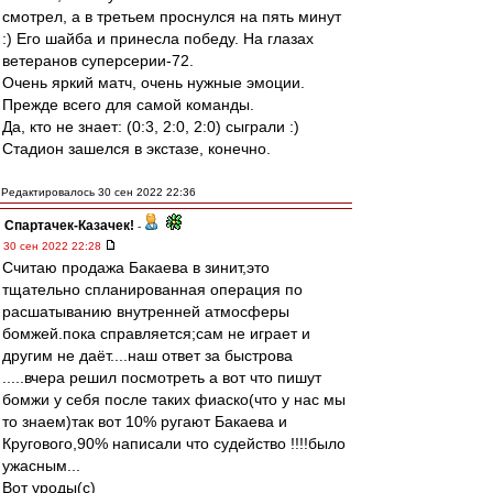
смотрел, а в третьем проснулся на пять минут
:) Его шайба и принесла победу. На глазах
ветеранов суперсерии-72.
Очень яркий матч, очень нужные эмоции.
Прежде всего для самой команды.
Да, кто не знает: (0:3, 2:0, 2:0) сыграли :)
Стадион зашелся в экстазе, конечно.
Редактировалось 30 сен 2022 22:36
Спартачек-Казачек!
-
30 сен 2022 22:28
Считаю продажа Бакаева в зинит,это
тщательно спланированная операция по
расшатыванию внутренней атмосферы
бомжей.пока справляется;сам не играет и
другим не даёт....наш ответ за быстрова
.....вчера решил посмотреть а вот что пишут
бомжи у себя после таких фиаско(что у нас мы
то знаем)так вот 10% ругают Бакаева и
Кругового,90% написали что судейство !!!!было
ужасным...
Вот уроды(с)