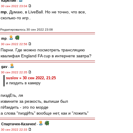
Карелин
-
30 сен 2022 23:04
mp
, Думаю, в LiveBall. Но не точно, что все,
сколько-то игр..
Редактировалось 30 сен 2022 23:08
mp
-
30 сен 2022 22:56
Парни. Где можно посмотреть трансляцию
квалифая England FA cup в интернете завтра?
gav
-
30 сен 2022 22:35
suslov » 30 сен 2022, 21:25
и пиздить в камеру
пиздЕть, ля
извините за резкость, выпиши был
пИзидить - это по морде
а слова "пиздИть" вообще нет, как и "ложить"
Спартачек-Казачек!
-
30 сен 2022 22:33