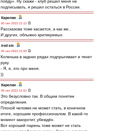
пойду». Ну скажи - клуб решил меня не
подписывать, я решил остаться в России.
Карелин
-
30 сен 2022 21:12
Рассказова тоже касается, а как же..
И других, облыжно критикуемых.
irod sm
-
30 сен 2022 21:05
Коленька в задних рядах подпрыгивает и тянет
руку.
- Я, я, это про меня.
))
Карелин
-
30 сен 2022 21:01
Это безусловно так. В общем понятии
определения.
Плохой человек не может стать, в конечном
итоге, хорошим профессионалом. В какой-то
момент закоротит, убеждён.
Вот хороший парень тоже может не стать