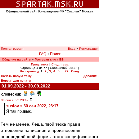
Официальный сайт болельщиков ФК "Спартак" Москва
Полная версия
Вход
•
Регистрация
FAQ
•
Поиск
Общение на сайте
Гостевая книга ВВ
»
Пред. тема
|
След. тема
Страница
1
из
77
[ Сообщений: 3817 ]
На страницу
1
,
2
,
3
,
4
,
5
...
77
След.
Начать новую тему
Добавить
Версия для печати
01.09.2022 - 30.09.2022
словесник
-
30 сен 2022 23:42
suslov » 30 сен 2022, 23:17
Я так привык.
Тем не менее, Лёша, твой тёзка прав в
отношении написания и произнесения
неопределённой формы этого специфического