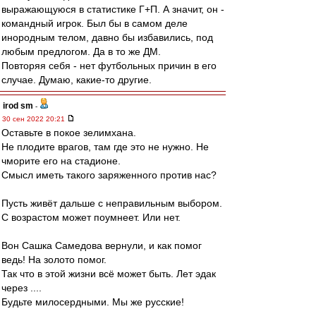
выражающуюся в статистике Г+П. А значит, он -
командный игрок. Был бы в самом деле
инородным телом, давно бы избавились, под
любым предлогом. Да в то же ДМ.
Повторяя себя - нет футбольных причин в его
случае. Думаю, какие-то другие.
irod sm
-
30 сен 2022 20:21
Оставьте в покое зелимхана.
Не плодите врагов, там где это не нужно. Не
чморите его на стадионе.
Смысл иметь такого заряженного против нас?
Пусть живёт дальше с неправильным выбором.
С возрастом может поумнеет. Или нет.
Вон Сашка Самедова вернули, и как помог
ведь! На золото помог.
Так что в этой жизни всё может быть. Лет эдак
через ....
Будьте милосердными. Мы же русские!