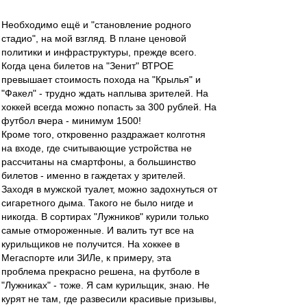
Необходимо ещё и "становление родного
стадио", на мой взгляд. В плане ценовой
политики и инфраструктуры, прежде всего.
Когда цена билетов на "Зенит" ВТРОЕ
превышает стоимость похода на "Крылья" и
"Факел" - трудно ждать наплыва зрителей. На
хоккей всегда можно попасть за 300 рублей. На
футбол вчера - минимум 1500!
Кроме того, откровенно раздражает колготня
на входе, где считывающие устройства не
рассчитаны на смартфоны, а большинство
билетов - именно в гаждетах у зрителей.
Заходя в мужской туалет, можно задохнуться от
сигаретного дыма. Такого не было нигде и
никогда. В сортирах "Лужников" курили только
самые отмороженные. И валить тут все на
курильщиков не получится. На хоккее в
Мегаспорте или ЗИЛе, к примеру, эта
проблема прекрасно решена, на футболе в
"Лужниках" - тоже. Я сам курильщик, знаю. Не
курят не там, где развесили красивые призывы,