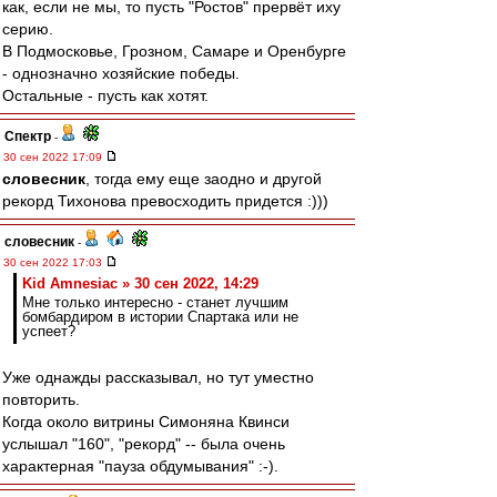
как, если не мы, то пусть "Ростов" прервёт иху
серию.
В Подмосковье, Грозном, Самаре и Оренбурге
- однозначно хозяйские победы.
Остальные - пусть как хотят.
Спектр
-
30 сен 2022 17:09
словесник
, тогда ему еще заодно и другой
рекорд Тихонова превосходить придется :)))
словесник
-
30 сен 2022 17:03
Kid Amnesiac » 30 сен 2022, 14:29
Мне только интересно - станет лучшим
бомбардиром в истории Спартака или не
успеет?
Уже однажды рассказывал, но тут уместно
повторить.
Когда около витрины Симоняна Квинси
услышал "160", "рекорд" -- была очень
характерная "пауза обдумывания" :-).