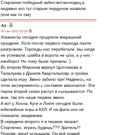
Старченко победный забил,вот,молодец,а
недавно его тут старым пердуном назвали...
(или как то так)
Ал
-
30 сен 2022 22:33
Хоккеисты сегодня продлили вчерашний
праздник. Хотя после первого периода пахло
разгромом. Торпеды нас перебегали, мы нигде
не успевали, шайба в ворота не шла, а у них -
наоборот. Но тому были причины :)
Во втором Миронов вернул Цыплакова и
Талалуева к Даниле Квартальнову, и тройка
сделала игру. Звено забило три! Надеюсь, на
этом эксперименты с составом закончатся. Эти
парни второй сезон растут и сыгрываются. По
мне, так это наше первое звено.
А вот у Хохла, Куги и Локтя сегодня были
юбилейные игры в КХЛ. И ни фига они не
показали, академики.
В середине второго я в тишине заорал:
Старченко, играть будешь??? Зритель!!!
Похоже, меня услышали. Он всё хоккей