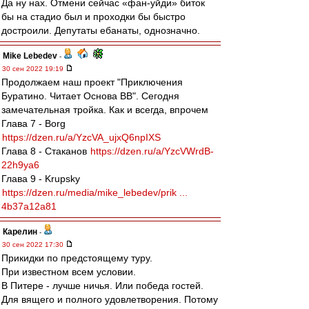
Да ну нах. Отмени сейчас «фан-уйди» биток
бы на стадио был и проходки бы быстро
достроили. Депутаты ебанаты, однозначно.
Mike Lebedev
-
30 сен 2022 19:19
Продолжаем наш проект "Приключения
Буратино. Читает Основа ВВ". Сегодня
замечательная тройка. Как и всегда, впрочем
Глава 7 - Borg
https://dzen.ru/a/YzcVA_ujxQ6npIXS
Глава 8 - Стаканов
https://dzen.ru/a/YzcVWrdB-
22h9ya6
Глава 9 - Krupsky
https://dzen.ru/media/mike_lebedev/prik ...
4b37a12a81
Карелин
-
30 сен 2022 17:30
Прикидки по предстоящему туру.
При известном всем условии.
В Питере - лучше ничья. Или победа гостей.
Для вящего и полного удовлетворения. Потому