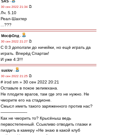
SAS
-
30 сен 2022 21:34
Лч. 5.10
Реал-Шахтер
...???
МосфОлд
-
30 сен 2022 21:27
С 0:3 доползли до ничейки, но ещё играть да
играть. Вперёд Спартак!
И уже 4:3!!!
suslov
-
30 сен 2022 21:25
# irod sm » 30 сен 2022 20:21
Оставьте в покое зелимхана.
Не плодите врагов, там где это не нужно. Не
чморите его на стадионе.
Смысл иметь такого заряженного против нас?
——————-
Как не чморить то? Крысёныш ведь
первостепенный. Ссыкливо отводить глазки и
пиздить в камеру «Не знаю в какой клуб