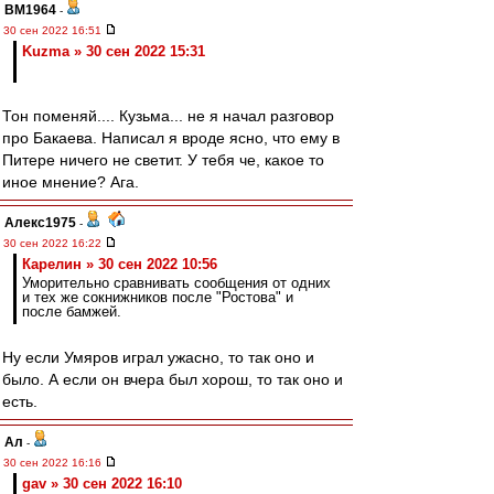
BM1964
-
30 сен 2022 16:51
Kuzma » 30 сен 2022 15:31
Тон поменяй.... Кузьма... не я начал разговор
про Бакаева. Написал я вроде ясно, что ему в
Питере ничего не светит. У тебя че, какое то
иное мнение? Ага.
Алекс1975
-
30 сен 2022 16:22
Карелин » 30 сен 2022 10:56
Уморительно сравнивать сообщения от одних
и тех же сокнижников после "Ростова" и
после бамжей.
Ну если Умяров играл ужасно, то так оно и
было. А если он вчера был хорош, то так оно и
есть.
Ал
-
30 сен 2022 16:16
gav » 30 сен 2022 16:10