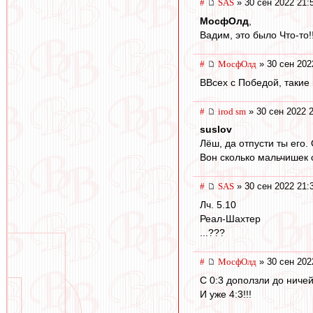
#
SAS
» 30 сен 2022 21:
МосфОлд
,
Вадим, это было Что-то!!!!
#
МосфОлд
» 30 сен 202
ВВсех с Победой, такие в
#
irod sm
» 30 сен 2022 
suslov
Лёш, да отпусти ты его.
Вон сколько мальчишек 
#
SAS
» 30 сен 2022 21:
Лч. 5.10
Реал-Шахтер
...???
#
МосфОлд
» 30 сен 202
С 0:3 доползли до ничей
И уже 4:3!!!