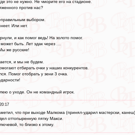
где это не нужно. Не чморите его на стадионе.
яженного против нас?
неправильным выбором.
неет. Или нет.
нули, и как помог ведь! На золото помог.
 может быть. Лет эдак через ....
Мы же русские!
ается, и мы не будем.
омогают отбирать очки у наших конкурентов.
ся. Помог отобрать у зени 3 очка.
одарности!
алею о уходе. Он не командный игрок.
20:17
метил, что при выходе Малкома (принял-ударил мастерски, канеш)
дел оттопыренную пятку Макси.
ючевой, то близко к этому.