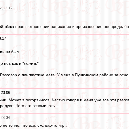
2, 23:17
ой тёзка прав в отношении написания и произнесения неопределё
3:17
выпиши был
 нет, как и "ложить"
 Разговор о лингвистике мата. У меня в Пушкинском районе за осн
.
 23:06
звини. Может я погорячился. Честно говоря и меня уже все эти разго
радуют. Чего его вспоминать....
 23:04
о не точно, что все, сколько-то игр..