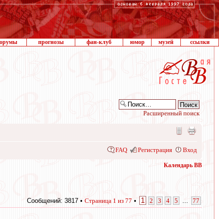
орумы
прогнозы
фан-клуб
юмор
музей
ссылки
Расширенный поиск
FAQ
Регистрация
Вход
Календарь ВВ
1
Сообщений: 3817 •
Страница
1
из
77
•
2
3
4
5
...
77