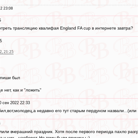
2 23:08
6
треть трансляцию квалифая England FA cup в интернете завтра?
5
2, 21:25
выпиши был
 нет, как и "ложить"
0 сен 2022 22:33
л,вот,молодец,а недавно его тут старым пердуном назвали...(или к
3
лили вчерашний праздник. Хотя после первого периода пахло разг
а у них - наоборот. Но тому были причины :)