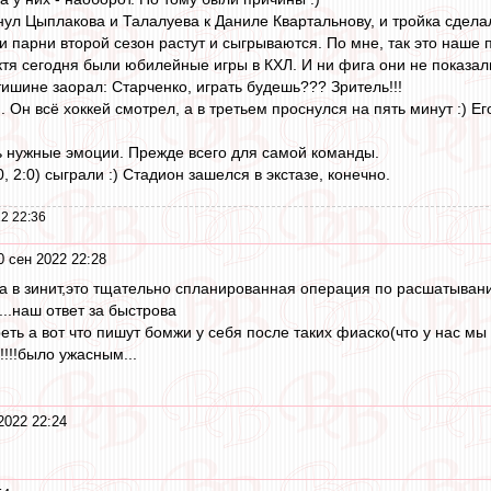
ул Цыплакова и Талалуева к Даниле Квартальнову, и тройка сделал
и парни второй сезон растут и сыгрываются. По мне, так это наше 
октя сегодня были юбилейные игры в КХЛ. И ни фига они не показал
тишине заорал: Старченко, играть будешь??? Зритель!!!
Он всё хоккей смотрел, а в третьем проснулся на пять минут :) Е
ь нужные эмоции. Прежде всего для самой команды.
:0, 2:0) сыграли :) Стадион зашелся в экстазе, конечно.
2 22:36
0 сен 2022 22:28
а в зинит,это тщательно спланированная операция по расшатыван
...наш ответ за быстрова
реть а вот что пишут бомжи у себя после таких фиаско(что у нас мы
!!!!было ужасным...
2022 22:24