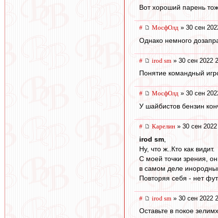
Вот хороший парень тож
#
МосфОлд
» 30 сен 202
Однако немного дозапра
#
irod sm
» 30 сен 2022 
Понятие командный игро
#
МосфОлд
» 30 сен 202
У шайбистов бензин конч
#
Карелин
» 30 сен 2022
irod sm
,
Ну, что ж..Кто как видит.
С моей точки зрения, о
в самом деле инородным
Повторяя себя - нет фут
#
irod sm
» 30 сен 2022 
Оставьте в покое зелим