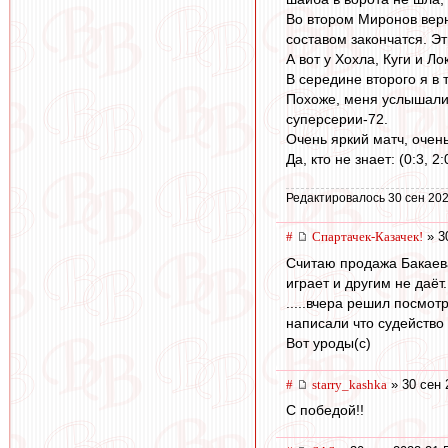
Во втором Миронов верн
составом закончатся. Эт
А вот у Хохла, Куги и Л
В середине второго я в 
Похоже, меня услышали. 
суперсерии-72.
Очень яркий матч, очен
Да, кто не знает: (0:3, 2
Редактировалось 30 сен 202
#
Спартачек-Казачек!
» 3
Считаю продажа Бакаев
играет и другим не даёт.
.....вчера решил посмот
написали что судейство 
Вот уроды(с)
#
starry_kashka
» 30 сен 
С победой!!