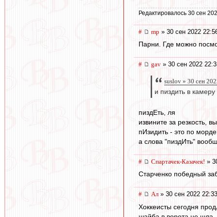
Редактировалось 30 сен 202
#
mp
» 30 сен 2022 22:5
Парни. Где можно посмо
#
gav
» 30 сен 2022 22:3
suslov » 30 сен 202
и пиздить в камеру
пиздЕть, ля
извините за резкость, 
пИзидить - это по морде
а слова "пиздИть" вообще
#
Спартачек-Казачек!
» 3
Старченко победный заби
#
Ал
» 30 сен 2022 22:3
Хоккеисты сегодня прод
шайба в ворота не шла, 