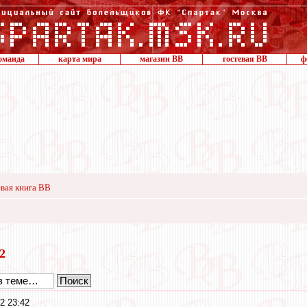
оманда
карта мира
магазин ВВ
гостевая ВВ
ф
вая книга ВВ
22
2 23:42