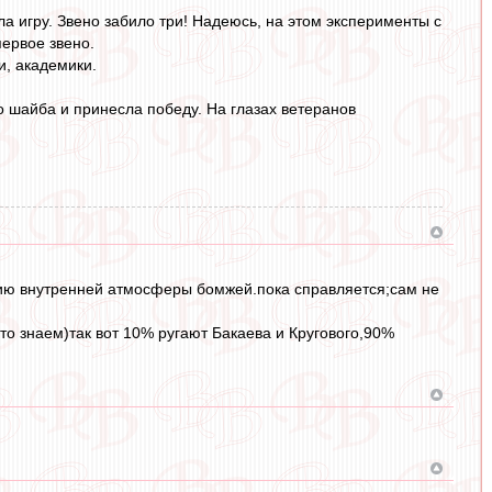
а игру. Звено забило три! Надеюсь, на этом эксперименты с
первое звено.
и, академики.
го шайба и принесла победу. На глазах ветеранов
ию внутренней атмосферы бомжей.пока справляется;сам не
 то знаем)так вот 10% ругают Бакаева и Кругового,90%