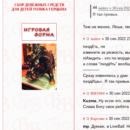
СБОР ДЕНЕЖНЫХ СРЕДСТВ
suslov » 30 сен 202
ДЛЯ ДЕТЕЙ ТОЛИКА ГЕРЦЫНА
Я так привык.
Тем не менее, Лёша, тв
#
suslov
» 30 сен 2022 2
пиздЕть, ля
извините за резкость, 
пИзидить - это по морде
а слова "пиздИть" вообще
————
Сразу извиняюсь у дам.
пиздИшь». Я так привык
#
BM1964
» 30 сен 2022
Kuzma
, Ну если что, и
Слава Богу свои ребята 
#
Карелин
» 30 сен 2022
mp
, Думаю, в LiveBall. Н