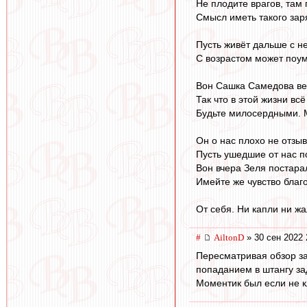
Не плодите врагов, там 
Смысл иметь такого зар
Пусть живёт дальше с 
С возрастом может поум
Вон Сашка Самедова вер
Так что в этой жизни всё
Будьте милосердными. 
Он о нас плохо не отзыв
Пусть ушедшие от нас п
Вон вчера Зеля постарал
Имейте же чувство благ
От себя. Ни капли ни ж
#
AiltonD
» 30 сен 2022 
Пересматривая обзор за
попаданием в штангу за
Моментик был если не кл