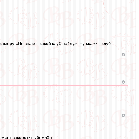
амеру «Не знаю в какой клуб пойду». Ну скажи - клуб
омент закоротит, убеждён.