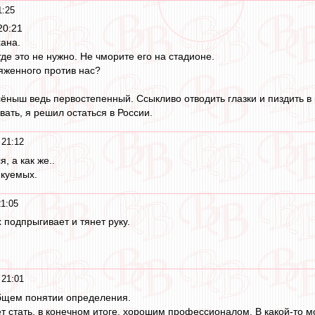
1:25
20:21
хана.
где это не нужно. Не чморите его на стадионе.
яженного против нас?
ёныш ведь первостепенный. Ссыкливо отводить глазки и пиздить в к
ать, я решил остаться в России.
 21:12
, а как же..
икуемых.
21:05
 подпрыгивает и тянет руку.
 21:01
общем понятии определения.
т стать, в конечном итоге, хорошим профессионалом. В какой-то м