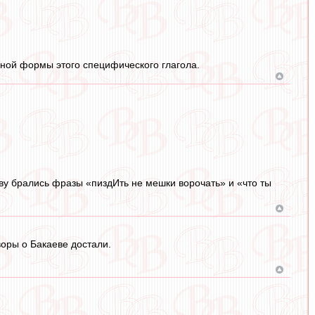
нной формы этого специфического глагола.
ову брались фразы «пиздИть не мешки ворочать» и «что ты
воры о Бакаеве достали.