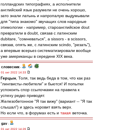
голландских типографиях, а исполнители
английский язык разумели не очень хорошо,
зато знали латынь и напропалую выдумывали
для "типа знакомо" звучащих слов народные
этимологии - например, староанглийское dout
превратили в doubt, связав с латинским
dubitare, "сомневаться", а sissors - в scissors,
связав, опять же, с латинским scindo, "резать"),
а впервые всерьез систематизировали вообще
уже американцы в середине XIX века.
словесник
-
01 окт 2022 14:33
Герцын
, Толя, так ведь беда в том, что как раз
"лингвисты-любители" и бьются! И попытки
успокоить спор ссылочками на правила к
успеху редко приводят.
Железобетонное "Я так вижу" (вариант -- "Я так
слышал") и здесь норовит взять верх.
Но если что, в форумах есть и
такая
веточка.
gav
-
01 окт 2022 14:26