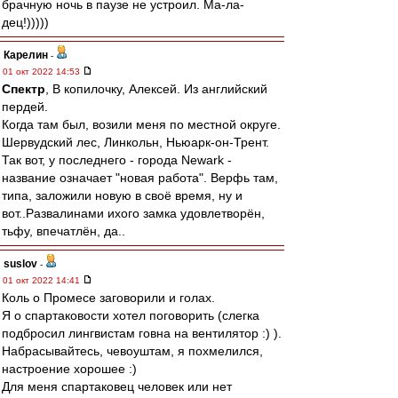
брачную ночь в паузе не устроил. Ма-ла-
дец!)))))
Карелин
-
01 окт 2022 14:53
Спектр
, В копилочку, Алексей. Из английский
пердей.
Когда там был, возили меня по местной округе.
Шервудский лес, Линкольн, Ньюарк-он-Трент.
Так вот, у последнего - города Newark -
название означает "новая работа". Верфь там,
типа, заложили новую в своё время, ну и
вот..Развалинами ихого замка удовлетворён,
тьфу, впечатлён, да..
suslov
-
01 окт 2022 14:41
Коль о Промесе заговорили и голах.
Я о спартаковости хотел поговорить (слегка
подбросил лингвистам говна на вентилятор :) ).
Набрасывайтесь, чевоуштам, я похмелился,
настроение хорошее :)
Для меня спартаковец человек или нет