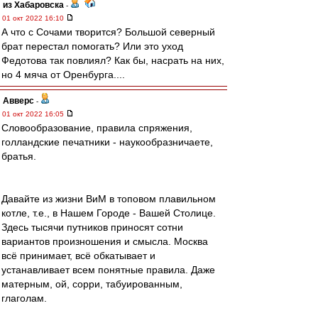
из Хабаровска
-
01 окт 2022 16:10
А что с Сочами творится? Большой северный
брат перестал помогать? Или это уход
Федотова так повлиял? Как бы, насрать на них,
но 4 мяча от Оренбурга....
Авверс
-
01 окт 2022 16:05
Словообразование, правила спряжения,
голландские печатники - наукообразничаете,
братья.
Давайте из жизни ВиМ в топовом плавильном
котле, т.е., в Нашем Городе - Вашей Столице.
Здесь тысячи путников приносят сотни
вариантов произношения и смысла. Москва
всё принимает, всё обкатывает и
устанавливает всем понятные правила. Даже
матерным, ой, сорри, табуированным,
глаголам.