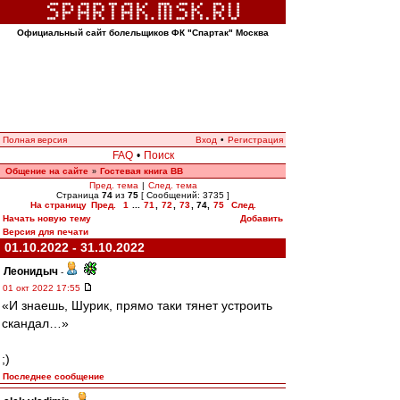
Официальный сайт болельщиков ФК "Спартак" Москва
Полная версия
Вход
•
Регистрация
FAQ
•
Поиск
Общение на сайте
Гостевая книга ВВ
»
Пред. тема
|
След. тема
Страница
74
из
75
[ Сообщений: 3735 ]
На страницу
Пред.
1
...
71
,
72
,
73
,
74
,
75
След.
Начать новую тему
Добавить
Версия для печати
01.10.2022 - 31.10.2022
Леонидыч
-
01 окт 2022 17:55
«И знаешь, Шурик, прямо таки тянет устроить
скандал…»
;)
Последнее сообщение