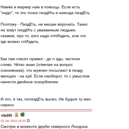
Намёк и маркер нам в помощь. Если есть
"надо", то это точно пиздИть и никогда пиздЕть.
Поэтому - ПиздЕть, не мешки ворочать. Таких
не зовут пиздИть с уважаемым людьми,
скажем, про то, кого надо отпИздить, или что
где можно спИздить.
Как там гласят правил - до п.зды, честное
слово. Чётко знаю (отвечая на вопрос
сокнижника), что мужчин посылают в пизду,
женщин - на хуй. Если наоборот, то с умыслом
нанести двойное оскорбление.
И это, я так, попиздЕть вылез. Не будьте ту мач
сириоз.
vlad45
-
01 окт 2022 15:23
Смотрю в моменте дерби северного Лондона.