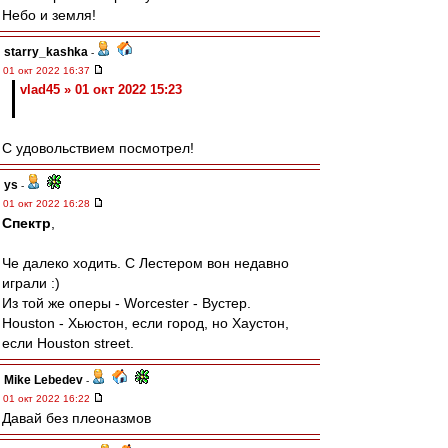
Небо и земля!
starry_kashka
-
01 окт 2022 16:37
vlad45 » 01 окт 2022 15:23
С удовольствием посмотрел!
ys
-
01 окт 2022 16:28
Спектр
,
Че далеко ходить. С Лестером вон недавно
играли :)
Из той же оперы - Worcester - Вустер.
Houston - Хьюстон, если город, но Хаустон,
если Houston street.
Mike Lebedev
-
01 окт 2022 16:22
Давай без плеоназмов