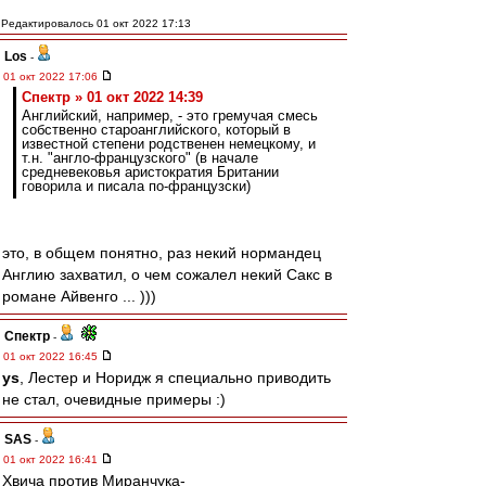
Редактировалось 01 окт 2022 17:13
Los
-
01 окт 2022 17:06
Спектр » 01 окт 2022 14:39
Английский, например, - это гремучая смесь
собственно староанглийского, который в
известной степени родственен немецкому, и
т.н. "англо-французского" (в начале
средневековья аристократия Британии
говорила и писала по-французски)
это, в общем понятно, раз некий нормандец
Англию захватил, о чем сожалел некий Сакс в
романе Айвенго ... )))
Спектр
-
01 окт 2022 16:45
ys
, Лестер и Норидж я специально приводить
не стал, очевидные примеры :)
SAS
-
01 окт 2022 16:41
Хвича против Миранчука-