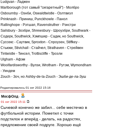
Ludgvan - Ладжен
Marlborough (тот самый "сигаретный") - Молбро
Osbournby - Ознби, Oswaldtwistle - Озлтвизл
Prinknash - Приниш, Punckhowle - Панол
Ratlinghope - Рэтшап, Ravenstruther - Рэнстри
Sailsbury - Зозбри, Shrewsbury - Шроузбри, Southwark -
Содерк, Southwick, Хэмпшир - Садик, но Southwick,
Суссекс - Саутвик, Sproxton - Спроузен, Stiffkey -
Стьюки, Stivichall - Стайчел, Strathaven - Стрейвен
Tintwistle - Тинсел, Trottiscliffe - Трозли
Ulgham - Афэм
Woolfardisworthy - Вулзи, Wrotham - Рутэм, Wymondham
- Уиндем
Zouch - Зоч, но Ashby-de-la-Zouch - Эшби-де-ла-Зуш
Редактировалось 01 окт 2022 15:16
МосфОлд
-
01 окт 2022 15:11
Сычевой конечно же забил... себе местечко в
футбольной истории. Пометил с точки
подстилок и вперёд - делать, на радостях,
предложение своей подруге. Хорошо ещё