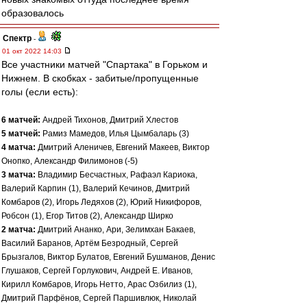
образовалось
Спектр
-
01 окт 2022 14:03
Все участники матчей "Спартака" в Горьком и
Нижнем. В скобках - забитые/пропущенные
голы (если есть):
6 матчей:
Андрей Тихонов, Дмитрий Хлестов
5 матчей:
Рамиз Мамедов, Илья Цымбаларь (3)
4 матча:
Дмитрий Аленичев, Евгений Макеев, Виктор
Онопко, Александр Филимонов (-5)
3 матча:
Владимир Бесчастных, Рафаэл Кариока,
Валерий Карпин (1), Валерий Кечинов, Дмитрий
Комбаров (2), Игорь Ледяхов (2), Юрий Никифоров,
Робсон (1), Егор Титов (2), Александр Ширко
2 матча:
Дмитрий Ананко, Ари, Зелимхан Бакаев,
Василий Баранов, Артём Безродный, Сергей
Брызгалов, Виктор Булатов, Евгений Бушманов, Денис
Глушаков, Сергей Горлукович, Андрей Е. Иванов,
Кирилл Комбаров, Игорь Нетто, Арас Озбилиз (1),
Дмитрий Парфёнов, Сергей Паршивлюк, Николай