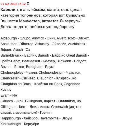
01 окт 2022 15:12
Карелин
, в английском, кстати, есть целая
категория топонимов, которая вот буквально
"пишется Манчестер, читается Ливерпуль".
Делал когда-то небольшую подборочку.
Aldeburgh - Олбро, Alnwick - Эник, Alverdiscott - Олскот,
Anstruther - Эйнстер, Aslackby - Эйзелби, Auchinleck -
Эфлек, Avoch - Ох
Barnoldswick - Барлик, Barugh - Барк, но Great Barugh -
Грейт-Барф, Beaudesert - Белзер, Blidworth - Блидот,
Bozeat - Божот, Brougham - Брум
Cholmondeley - Чамли, Cholmondeston - Чамстон,
Cirencester - Сиситер, Claughton - Клэфтон, но
Claughton on Brock - Клайтон-он-Брок, Cogenhoe -
Кукноу
Eyam - Им
Garioch - Гири, Gillingham, Дорсет - Гиллингэм, но
Gillingham, Кент - Джиллингэм, Greenwich (да, тот
самый, с меридианом) - Гренич
Happisburgh - Хейзбро, Haverholme - Эврум
Kirkcudbright - Керкубри