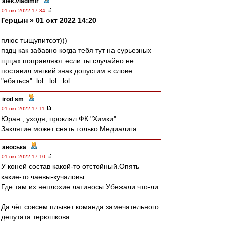
alek.vladimir
-
01 окт 2022 17:34
Герцын » 01 окт 2022 14:20
плюс тыщупитсот)))
пздц как забавно когда тебя тут на сурьезных
щщах поправляют если ты случайно не
поставил мягкий знак допустим в слове
"ебаться" :lol: :lol: :lol:
irod sm
-
01 окт 2022 17:11
Юран , уходя, проклял ФК "Химки".
Заклятие может снять только Медиалига.
авоська
-
01 окт 2022 17:10
У коней состав какой-то отстойный.Опять
какие-то чаевы-кучаловы.
Где там их неплохие латиносы.Убежали что-ли.
Да чёт совсем плывет команда замечательного
депутата терюшкова.