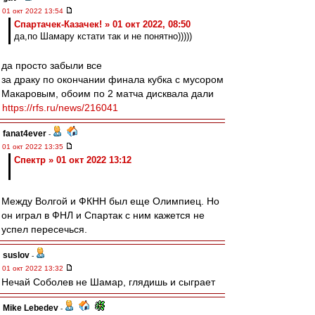
01 окт 2022 13:54
Спартачек-Казачек! » 01 окт 2022, 08:50
да,по Шамару кстати так и не понятно)))))
да просто забыли все
за драку по окончании финала кубка с мусором
Макаровым, обоим по 2 матча дисквала дали
https://rfs.ru/news/216041
fanat4ever
-
01 окт 2022 13:35
Спектр » 01 окт 2022 13:12
Между Волгой и ФКНН был еще Олимпиец. Но
он играл в ФНЛ и Спартак с ним кажется не
успел пересечься.
suslov
-
01 окт 2022 13:32
Нечай Соболев не Шамар, глядишь и сыграет
Mike Lebedev
-