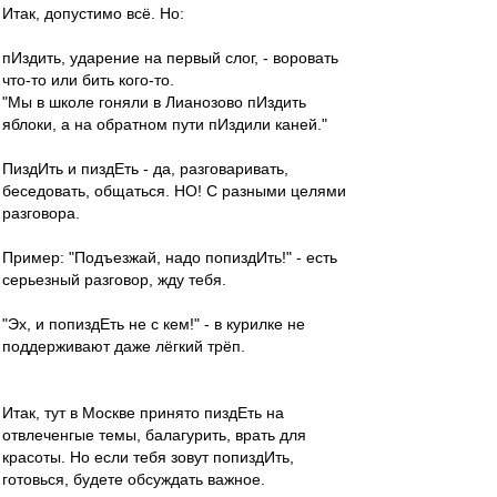
Итак, допустимо всё. Но:
пИздить, ударение на первый слог, - воровать
что-то или бить кого-то.
"Мы в школе гоняли в Лианозово пИздить
яблоки, а на обратном пути пИздили каней."
ПиздИть и пиздЕть - да, разговаривать,
беседовать, общаться. НО! С разными целями
разговора.
Пример: "Подъезжай, надо попиздИть!" - есть
серьезный разговор, жду тебя.
"Эх, и попиздЕть не с кем!" - в курилке не
поддерживают даже лёгкий трёп.
Итак, тут в Москве принято пиздЕть на
отвлеченгые темы, балагурить, врать для
красоты. Но если тебя зовут попиздИть,
готовься, будете обсуждать важное.