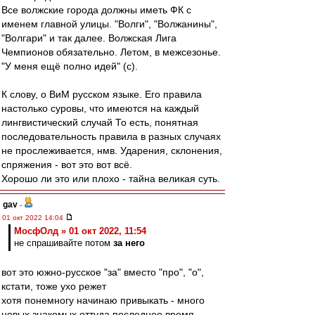
Все волжские города должны иметь ФК с
именем главной улицы. "Волги", "Волжанины",
"Волгари" и так далее. Волжская Лига
Чемпионов обязательно. Летом, в межсезонье.
"У меня ещё полно идей" (с).
К слову, о ВиМ русском языке. Его правила
настолько суровы, что имеются на каждый
лингвистический случай То есть, понятная
последовательность правила в разных случаях
не прослеживается, нмв. Ударения, склонения,
спряжения - вот это вот всё.
Хорошо ли это или плохо - тайна великая суть.
gav
-
01 окт 2022 14:04
МосфОлд » 01 окт 2022, 11:54
не спрашивайте потом
за него
вот это южно-русское "за" вместо "про", "о",
кстати, тоже ухо режет
хотя понемногу начинаю привыкать - много
новых знакомых оттуда последнее время