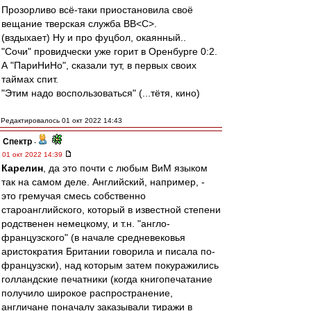
Прозорливо всё-таки приостановила своё
вещание тверская служба ВВ˂С˃.
(вздыхает) Ну и про фуцбол, окаянный..
"Сочи" провидчески уже горит в Оренбурге 0:2.
А "ПариНиНо", сказали тут, в первых своих
таймах спит.
"Этим надо воспользоваться" (...тётя, кино)
Редактировалось 01 окт 2022 14:43
Спектр
-
01 окт 2022 14:39
Карелин
, да это почти с любым ВиМ языком
так на самом деле. Английский, например, -
это гремучая смесь собственно
староанглийского, который в известной степени
родственен немецкому, и т.н. "англо-
французского" (в начале средневековья
аристократия Британии говорила и писала по-
французски), над которым затем покуражились
голландские печатники (когда книгопечатание
получило широкое распространение,
англичане поначалу заказывали тиражи в