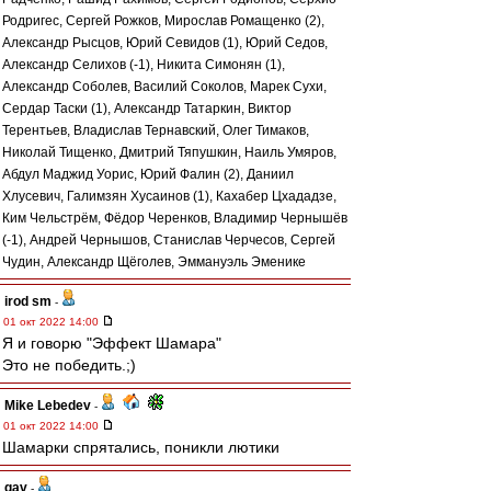
Родригес, Сергей Рожков, Мирослав Ромащенко (2),
Александр Рысцов, Юрий Севидов (1), Юрий Седов,
Александр Селихов (-1), Никита Симонян (1),
Александр Соболев, Василий Соколов, Марек Сухи,
Сердар Таски (1), Александр Татаркин, Виктор
Терентьев, Владислав Тернавский, Олег Тимаков,
Николай Тищенко, Дмитрий Тяпушкин, Наиль Умяров,
Абдул Маджид Уорис, Юрий Фалин (2), Даниил
Хлусевич, Галимзян Хусаинов (1), Кахабер Цхададзе,
Ким Чельстрём, Фёдор Черенков, Владимир Чернышёв
(-1), Андрей Чернышов, Станислав Черчесов, Сергей
Чудин, Александр Щёголев, Эммануэль Эменике
irod sm
-
01 окт 2022 14:00
Я и говорю "Эффект Шамара"
Это не победить.;)
Mike Lebedev
-
01 окт 2022 14:00
Шамарки спрятались, поникли лютики
gav
-