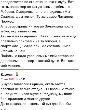
определяется по его отношению к клубу. Вот
взять например не так уж всеми любимого
Реброва. Смотришь на него и видишь «Мы
Спартак, а вы говно». То же самое Литвинов,
Промес.
А пересмотришь интервью Зелимхана после
кубка, окутывает стыд.
Так же и по ветеранам. Женя Ловчев не всегда
правильно поиграл и не то говорит, а
спартаковец. Бояра пришёл состоявшимся
игроком, а наш.
Побольше надо уровневых матчей ветеранов,
для понимания спартаковской души. Вот такое
моё мнение.
Карелин
-
01 окт 2022 14:40
(хмуро) Анатолий
Герцын
, оказывается,
проспал не только стадионы Европы. А также
он-лаун теннисов вкупе с Радукану, митинги
бильярдистов и многое другое.
Даже создавали отдельный сук для борьбы,
ага..