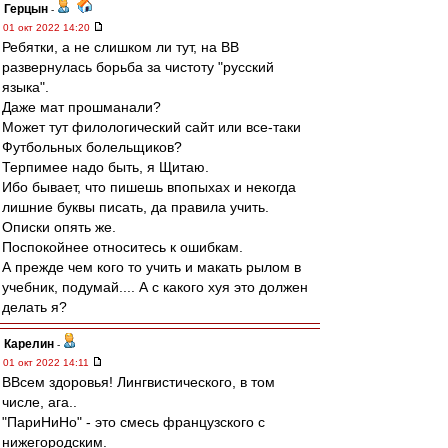
Герцын
-
01 окт 2022 14:20
Ребятки, а не слишком ли тут, на ВВ
развернулась борьба за чистоту "русский
языка".
Даже мат прошманали?
Может тут филологический сайт или все-таки
Футбольных болельщиков?
Терпимее надо быть, я Щитаю.
Ибо бывает, что пишешь впопыхах и некогда
лишние буквы писать, да правила учить.
Описки опять же.
Поспокойнее относитесь к ошибкам.
А прежде чем кого то учить и макать рылом в
учебник, подумай.... А с какого хуя это должен
делать я?
Карелин
-
01 окт 2022 14:11
ВВсем здоровья! Лингвистического, в том
числе, ага..
"ПариНиНо" - это смесь французского с
нижегородским.