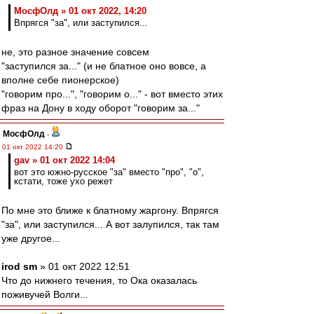
МосфОлд » 01 окт 2022, 14:20
Впрягся "за", или заступился...
не, это разное значение совсем
"заступился за..." (и не блатное оно вовсе, а
вполне себе пионерское)
"говорим про...", "говорим о..." - вот вместо этих
фраз на Дону в ходу оборот "говорим за..."
МосфОлд
-
01 окт 2022 14:20
gav » 01 окт 2022 14:04
вот это южно-русское "за" вместо "про", "о",
кстати, тоже ухо режет
По мне это ближе к блатному жаргону. Впрягся
"за", или заступился... А вот залупился, так там
уже другое...
irod sm
» 01 окт 2022 12:51
Что до нижнего течения, то Ока оказалась
поживучей Волги...