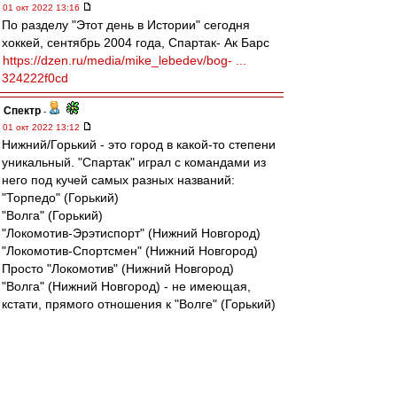
01 окт 2022 13:16
По разделу "Этот день в Истории" сегодня
хоккей, сентябрь 2004 года, Спартак- Ак Барс
https://dzen.ru/media/mike_lebedev/bog- ...
324222f0cd
Спектр
-
01 окт 2022 13:12
Нижний/Горький - это город в какой-то степени
уникальный. "Спартак" играл с командами из
него под кучей самых разных названий:
"Торпедо" (Горький)
"Волга" (Горький)
"Локомотив-Эрэтиспорт" (Нижний Новгород)
"Локомотив-Спортсмен" (Нижний Новгород)
Просто "Локомотив" (Нижний Новгород)
"Волга" (Нижний Новгород) - не имеющая,
кстати, прямого отношения к "Волге" (Горький)
"Нижний Новгород"
И вот теперь очередное новое название: "Пари
Нижний Новгород".
Спартачек-Казачек!
-