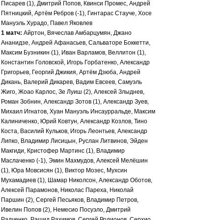
Писарев (1), Дмитрий Попов, Квинси Промес, Андрей
Пятницкий, Артём Ребров (-1), Гинтарас Стауче, Хосе
Мануэль Хурадо, Павел Яковлев
1 матч:
Айртон, Вячеслав Амбарцумян, Джано
Ананидзе, Андрей Афанасьев, Сальваторе Боккетти,
Максим Бузникин (1), Иван Варламов, Веллитон (1),
Константин Головской, Игорь Горбатенко, Александр
Григорьев, Георгий Джикия, Артём Дзюба, Андрей
Дикань, Валерий Дикарев, Вадим Евсеев, Самуэль
Жиго, Жоао Карлос, Зе Луиш (2), Алексей Злыднев,
Роман Зобнин, Александр Зотов (1), Александр Зуев,
Михаил Игнатов, Хуан Мануэль Инсаурральде, Максим
Калиниченко, Юрий Ковтун, Александр Козлов, Тино
Коста, Василий Кульков, Игорь Леонтьев, Александр
Липко, Владимир Лисицын, Руслан Литвинов, Эйден
Макгиди, Кристофер Мартинс (1), Владимир
Маслаченко (-1), Эмин Махмудов, Алексей Мелёшин
(1), Юра Мовсисян (1), Виктор Мозес, Мухсин
Мухамадиев (1), Шамар Николсон, Александр Оботов,
Алексей Парамонов, Николас Пареха, Николай
Паршин (2), Сергей Песьяков, Владимир Петров,
Ивелин Попов (2), Немесио Посуэло, Дмитрий
Радченко, Рашид Рахимов, Сергей Родионов, Серхио