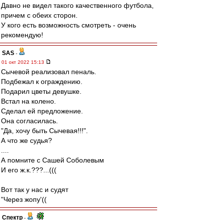
Давно не видел такого качественного футбола,
причем с обеих сторон.
У кого есть возможность смотреть - очень
рекомендую!
SAS
-
01 окт 2022 15:13
Сычевой реализовал пеналь.
Подбежал к ограждению.
Подарил цветы девушке.
Встал на колено.
Сделал ей предложение.
Она согласилась.
"Да, хочу быть Сычевая!!!".
А что же судья?
....
А помните с Сашей Соболевым
И его ж.к.???...(((
Вот так у нас и судят
"Через жопу'((
Спектр
-