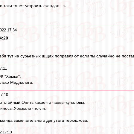
о таки тянет устроить скандал…»
022 17:34
4:20
ебя тут на сурьезных щщах поправляют если ты случайно не поставил м
7:11
К "Химки".
олько Медиалига.
17:10
 отстойный.Опять какие-то чаевы-кучаловы.
тиносы.Убежали что-ли.
оманда замечательного депутата терюшкова.
2 17:13