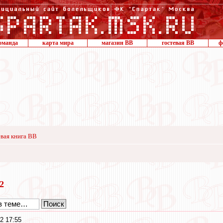
оманда
карта мира
магазин ВВ
гостевая ВВ
ф
вая книга ВВ
22
2 17:55