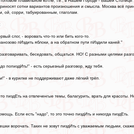
 топовом плавильном котле, т.е., в Нашем Городе - Вашей Столице.
приносят сотни вариантов произношения и смысла. Москва всё прин
, ой, сорри, табуированным, глаголам.
:
вый слог, - воровать что-то или бить кого-то.
ианозово пИздить яблоки, а на обратном пути пИздили каней."
 разговаривать, беседовать, общаться. НО! С разными целями разг
о попиздИть!" - есть серьезный разговор, жду тебя.
ем!" - в курилке не поддерживают даже лёгкий трёп.
ято пиздЕть на отвлеченгые темы, балагурить, врать для красоты. Н
мощь. Если есть "надо", то это точно пиздИть и никогда пиздЕть.
ешки ворочать. Таких не зовут пиздИть с уважаемым людьми, скажем