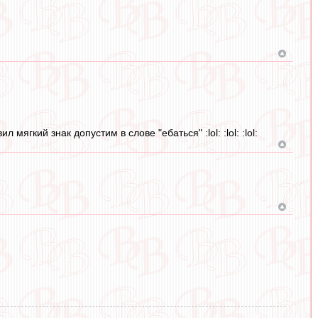
ягкий знак допустим в слове "ебаться" :lol: :lol: :lol: