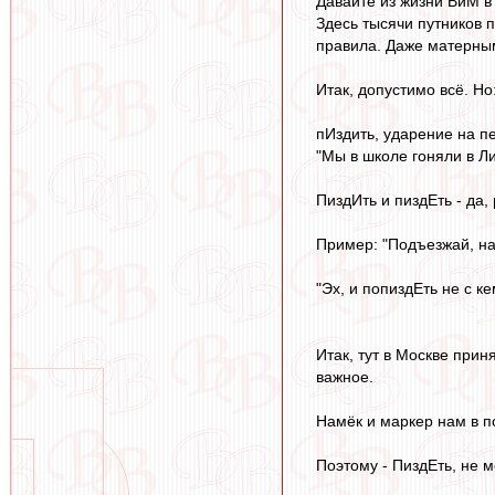
Давайте из жизни ВиМ в
Здесь тысячи путников 
правила. Даже матерным
Итак, допустимо всё. Но
пИздить, ударение на пер
"Мы в школе гоняли в Л
ПиздИть и пиздЕть - да,
Пример: "Подъезжай, над
"Эх, и попиздЕть не с к
Итак, тут в Москве прин
важное.
Намёк и маркер нам в по
Поэтому - ПиздЕть, не м