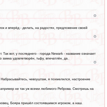
лок и вперёд - делать, на радостях, предложение своей
 Так вот, у последнего - города Newark - название означает
о замка удовлетворён, тьфу, впечатлён, да..
). Набрасывайтесь, чевоуштам, я похмелился, настроение
 например не так уж всеми любимого Реброва. Смотришь на
таковец. Бояра пришёл состоявшимся игроком, а наш.