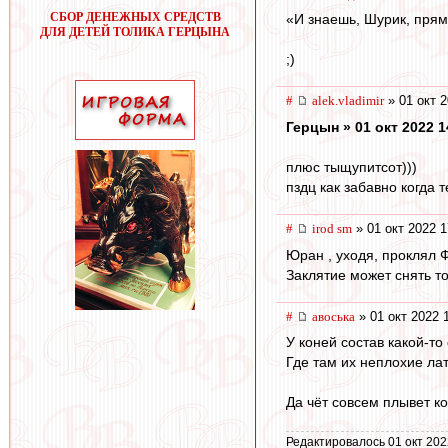
СБОР ДЕНЕЖНЫХ СРЕДСТВ
«И знаешь, Шурик, прям
ДЛЯ ДЕТЕЙ ТОЛИКА ГЕРЦЫНА
;)
#
alek.vladimir
» 01 окт 2
Герцын » 01 окт 2022 1
плюс тыщупитсот)))
пздц как забавно когда т
#
irod sm
» 01 окт 2022 1
Юран , уходя, проклял Ф
Заклятие может снять т
#
авоська
» 01 окт 2022 
У коней состав какой-то
Где там их неплохие ла
Да чёт совсем плывет к
Редактировалось 01 окт 202