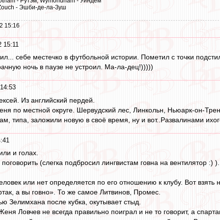
Wrotham - Рутэм, Wymondham - Уиндем
-Zouch - Эшби-де-ла-Зуш
2 15:16
2 15:11
л... себе местечко в футбольной истории. Пометил с точки подсти
чную ночь в паузе не устроил. Ма-ла-дец!)))))
 14:53
лексей. Из английский пердей.
еня по местной округе. Шервудский лес, Линкольн, Ньюарк-он-Трент.
ам, типа, заложили новую в своё время, ну и вот..Развалинами ихог
4:41
или и голах.
 поговорить (слегка подбросил лингвистам говна на вентилятор :) 
еловек или нет определяется по его отношению к клубу. Вот взять
так, а вы говно». То же самое Литвинов, Промес.
ю Зелимхана после кубка, окутывает стыд.
Женя Ловчев не всегда правильно поиграл и не то говорит, а спар