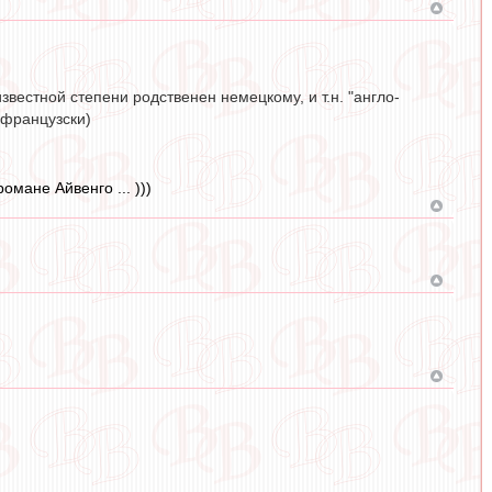
звестной степени родственен немецкому, и т.н. "англо-
-французски)
мане Айвенго ... )))