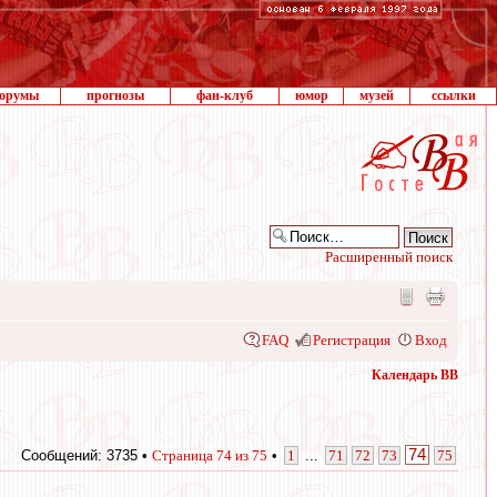
орумы
прогнозы
фан-клуб
юмор
музей
ссылки
Расширенный поиск
FAQ
Регистрация
Вход
Календарь ВВ
74
Сообщений: 3735 •
Страница
74
из
75
•
1
...
71
72
73
75