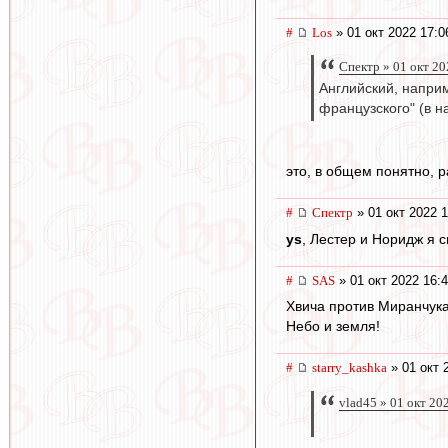
#
Los
» 01 окт 2022 17:0
Спектр » 01 окт 20
Английский, наприм
французского" (в 
это, в общем понятно, р
#
Спектр
» 01 окт 2022 1
ys
, Лестер и Норидж я 
#
SAS
» 01 окт 2022 16:
Хвича против Миранчука
Небо и земля!
#
starry_kashka
» 01 окт 
vlad45 » 01 окт 20