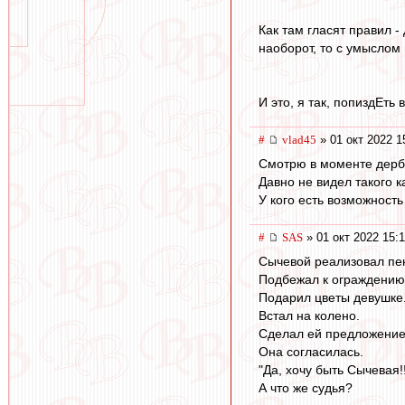
Как там гласят правил -
наоборот, то с умыслом
И это, я так, попиздЕть 
#
vlad45
» 01 окт 2022 1
Смотрю в моменте дерб
Давно не видел такого к
У кого есть возможность
#
SAS
» 01 окт 2022 15:
Сычевой реализовал пе
Подбежал к ограждению
Подарил цветы девушке
Встал на колено.
Сделал ей предложение
Она согласилась.
"Да, хочу быть Сычевая!!
А что же судья?