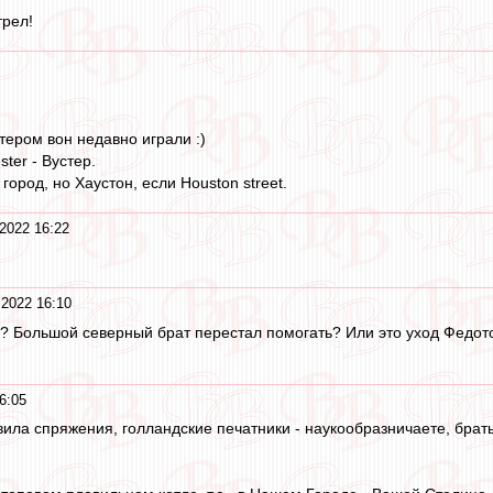
трел!
тером вон недавно играли :)
ter - Вустер.
город, но Хаустон, если Houston street.
2022 16:22
 2022 16:10
я? Большой северный брат перестал помогать? Или это уход Федотов
6:05
ила спряжения, голландские печатники - наукообразничаете, брать