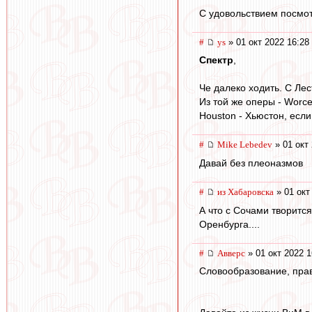
С удовольствием посмо
#
ys
» 01 окт 2022 16:28
Спектр
,
Че далеко ходить. С Лес
Из той же оперы - Worces
Houston - Хьюстон, если 
#
Mike Lebedev
» 01 окт 
Давай без плеоназмов
#
из Хабаровска
» 01 окт
А что с Сочами творитс
Оренбурга....
#
Авверс
» 01 окт 2022 1
Словообразование, прав