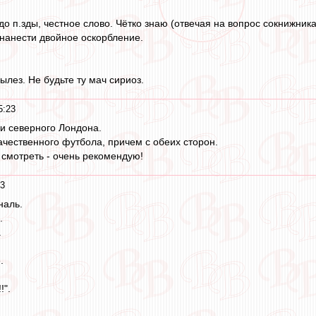
 до п.зды, честное слово. Чётко знаю (отвечая на вопрос сокнижник
 нанести двойное оскорбление.
вылез. Не будьте ту мач сириоз.
5:23
и северного Лондона.
ачественного футбола, причем с обеих сторон.
 смотреть - очень рекомендую!
13
наль.
.
.
.
!".