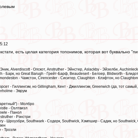
болевым
5:12
, кстати, есть целая категория топонимов, которая вот буквально "
Эник, Alverdiscott - Олскот, Anstruther - Эйнстер, Aslackby - Эйзелби, Auchinlec
h - Барк, но Great Barugh - Грейт-Барф, Beaudesert - Белзер, Blidworth - Блидо
ondeston - Чамстон, Cirencester - Сиситер, Claughton - Клэфтон, но Claughton
Дорсет - Гиллингэм, но Gillingham, Кент - Джиллингэм, Greenwich (да, тот самый
erholme - Эврум
гаретный") - Молбро
istle - Озлтвизл
owle - Панол
struther - Рэнстри
ry - Шроузбри, Southwark - Содерк, Southwick, Хэмпшир - Садик, но Southwick, Сус
вен
fe - Трозли