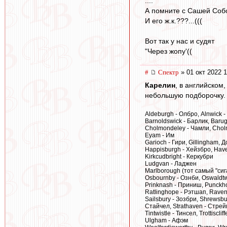
....
А помните с Сашей Со
И его ж.к.???...(((
Вот так у нас и судят
"Через жопу'((
#
Спектр
» 01 окт 2022 1
Карелин
, в английском
небольшую подборочку.
Aldeburgh - Олбро, Alnwick - 
Barnoldswick - Барлик, Barug
Cholmondeley - Чамли, Cholm
Eyam - Им
Garioch - Гири, Gillingham, 
Happisburgh - Хейзбро, Hav
Kirkcudbright - Керкубри
Ludgvan - Ладжен
Marlborough (тот самый "си
Osbournby - Ознби, Oswaldtw
Prinknash - Приниш, Punckh
Ratlinghope - Рэтшап, Raven
Sailsbury - Зозбри, Shrewsbu
Стайчел, Strathaven - Стрей
Tintwistle - Тинсел, Trottisclif
Ulgham - Афэм