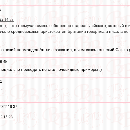
6
22 14:39
ер, - это гремучая смесь собственно староанглийского, который в и
начале средневековья аристократия Британии говорила и писала по
аз некий нормандец Англию захватил, о чем сожалел некий Сакс в ро
6:45
специально приводить не стал, очевидные примеры :)
41
-
2022 16:37
22 15:23