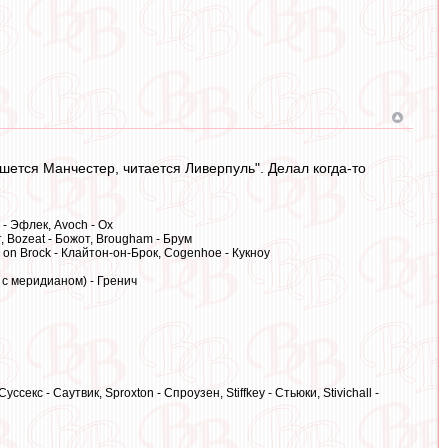
пишется Манчестер, читается Ливерпуль". Делал когда-то
k - Эфлек, Avoch - Ох
т, Bozeat - Божот, Brougham - Брум
 on Brock - Клайтон-он-Брок, Cogenhoe - Кукноу
, с меридианом) - Гренич
секс - Саутвик, Sproxton - Спроузен, Stiffkey - Стьюки, Stivichall -