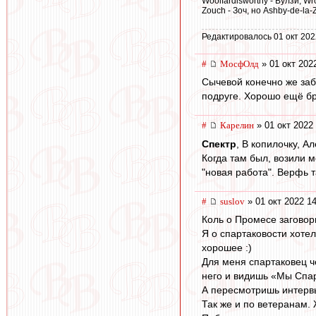
Woolfardisworthy - Вулзи, 
Zouch - Зоч, но Ashby-de-la
Редактировалось 01 окт 202
#
МосфОлд
» 01 окт 202
Сычевой конечно же заби
подруге. Хорошо ещё бра
#
Карелин
» 01 окт 2022
Спектр
, В копилочку, А
Когда там был, возили м
"новая работа". Верфь т
#
suslov
» 01 окт 2022 1
Коль о Промесе заговор
Я о спартаковости хотел
хорошее :)
Для меня спартаковец ч
него и видишь «Мы Спар
А пересмотришь интервь
Так же и по ветеранам. 