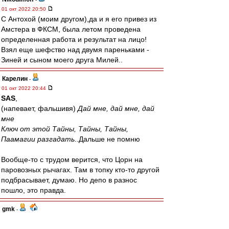
01 окт 2022 20:50
С Антохой (моим другом),да и я его привез из
Амстера в ФКСМ, была летом проведена
определенная работа и результат на лицо!
Взял еще шефство над двумя пареньками -
Зиней и сыном моего друга Милей..
Карелин
-
01 окт 2022 20:44
SAS
,
(напевает, фальшивя)
Дай мне, дай мне, дай
мне
Ключ от этой Тайны, Тайны, Тайны,
Паамагии разгадать
..Дальше не помню
Вообще-то с трудом верится, что Цорн на
паровозных рычагах. Там в топку кто-то другой
подбрасывает, думаю. Но депо в разнос
пошло, это правда.
gmk
-
01 окт 2022 20:43
паровозы немцев своих сливают?