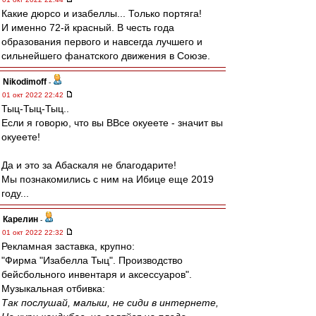
Какие дюрсо и изабеллы... Только портяга!
И именно 72-й красный. В честь года
образования первого и навсегда лучшего и
сильнейшего фанатского движения в Союзе.
Nikodimoff
-
01 окт 2022 22:42
Тыц-Тыц-Тыц..
Если я говорю, что вы ВВсе окуеете - значит вы
окуеете!
Да и это за Абаскаля не благодарите!
Мы познакомились с ним на Ибице еще 2019
году...
Карелин
-
01 окт 2022 22:32
Рекламная заставка, крупно:
"Фирма "Изабелла Тыц". Производство
бейсбольного инвентаря и аксессуаров".
Музыкальная отбивка:
Так послушай, малыш, не сиди в интернете,