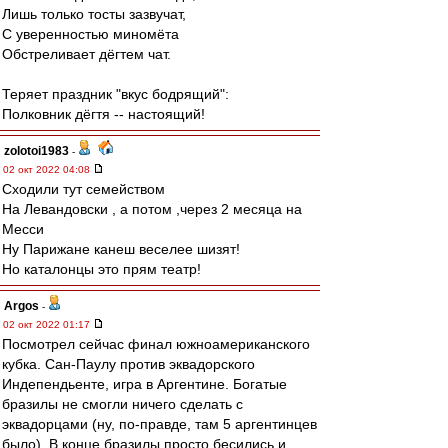
Лишь только тосты зазвучат,
С уверенностью миномёта
Обстреливает дёгтем чат.
Теряет праздник "вкус бодрящий":
Полковник дёгтя -- настоящий!
zolotoi1983
-
02 окт 2022 04:08
Сходили тут семейством
На Левандовски , а потом ,через 2 месяца на
Месси
Ну Парижане канеш веселее шизят!
Но каталонцы это прям театр!
Argos
-
02 окт 2022 01:17
Посмотрел сейчас финал южноамериканского
кубка. Сан-Паулу против эквадорского
Индепендьенте, игра в Аргентине. Богатые
бразилы не смогли ничего сделать с
эквадорцами (ну, по-правде, там 5 аргентинцев
было). В конце бразилы просто бесились и