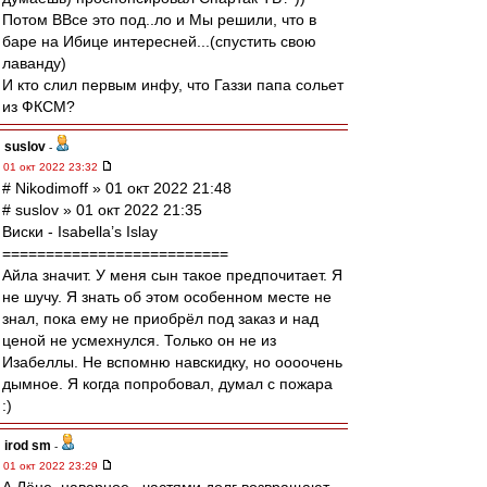
Потом ВВсе это под..ло и Мы решили, что в
баре на Ибице интересней...(спустить свою
лаванду)
И кто слил первым инфу, что Газзи папа сольет
из ФКСМ?
suslov
-
01 окт 2022 23:32
# Nikodimoff » 01 окт 2022 21:48
# suslov » 01 окт 2022 21:35
Виски - Isabella’s Islay
==========================
Айла значит. У меня сын такое предпочитает. Я
не шучу. Я знать об этом особенном месте не
знал, пока ему не приобрёл под заказ и над
ценой не усмехнулся. Только он не из
Изабеллы. Не вспомню навскидку, но оооочень
дымное. Я когда попробовал, думал с пожара
:)
irod sm
-
01 окт 2022 23:29