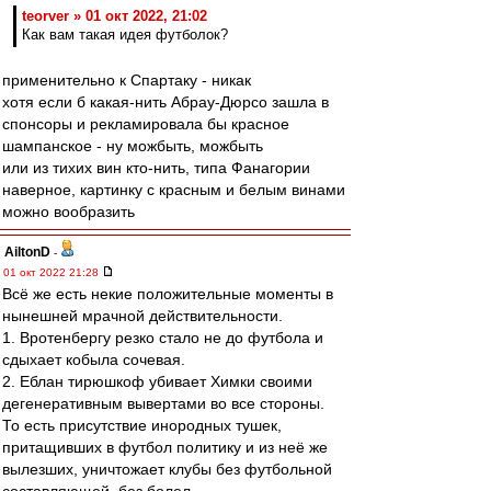
teorver » 01 окт 2022, 21:02
Как вам такая идея футболок?
применительно к Спартаку - никак
хотя если б какая-нить Абрау-Дюрсо зашла в
спонсоры и рекламировала бы красное
шампанское - ну можбыть, можбыть
или из тихих вин кто-нить, типа Фанагории
наверное, картинку с красным и белым винами
можно вообразить
AiltonD
-
01 окт 2022 21:28
Всё же есть некие положительные моменты в
нынешней мрачной действительности.
1. Вротенбергу резко стало не до футбола и
сдыхает кобыла сочевая.
2. Еблан тирюшкоф убивает Химки своими
дегенеративным вывертами во все стороны.
То есть присутствие инородных тушек,
притащивших в футбол политику и из неё же
вылезших, уничтожает клубы без футбольной