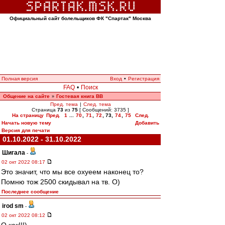
Официальный сайт болельщиков ФК "Спартак" Москва
Полная версия
Вход
•
Регистрация
FAQ
•
Поиск
Общение на сайте
Гостевая книга ВВ
»
Пред. тема
|
След. тема
Страница
73
из
75
[ Сообщений: 3735 ]
На страницу
Пред.
1
...
70
,
71
,
72
,
73
,
74
,
75
След.
Начать новую тему
Добавить
Версия для печати
01.10.2022 - 31.10.2022
Шигала
-
02 окт 2022 08:17
Это значит, что мы все охуеем наконец то?
Помню тож 2500 скидывал на тв. О)
Последнее сообщение
irod sm
-
02 окт 2022 08:12