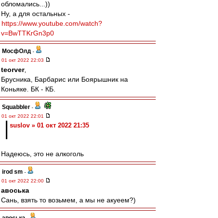
обломались...))
Ну, а для остальных -
https://www.youtube.com/watch?
v=BwTTKrGn3p0
МосфОлд
-
01 окт 2022 22:03
teorver
,
Брусника, Барбарис или Боярышник на
Коньяке. БК - КБ.
Squabbler
-
01 окт 2022 22:01
suslov » 01 окт 2022 21:35
Надеюсь, это не алкоголь
irod sm
-
01 окт 2022 22:00
авоська
Сань, взять то возьмем, а мы не акуеем?)