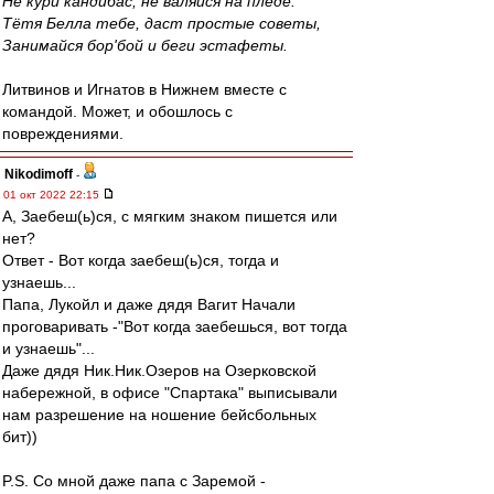
Не кури кандибас, не валяйся на пледе.
Тётя Белла тебе, даст простые советы,
Занимайся бор'бой и беги эстафеты.
Литвинов и Игнатов в Нижнем вместе с
командой. Может, и обошлось с
повреждениями.
Nikodimoff
-
01 окт 2022 22:15
А, Заебеш(ь)ся, с мягким знаком пишется или
нет?
Ответ - Вот когда заебеш(ь)ся, тогда и
узнаешь...
Папа, Лукойл и даже дядя Вагит Начали
проговаривать -"Вот когда заебешься, вот тогда
и узнаешь"...
Даже дядя Ник.Ник.Озеров на Озерковской
набережной, в офисе "Спартака" выписывали
нам разрешение на ношение бейсбольных
бит))
P.S. Со мной даже папа с Заремой -