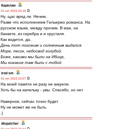
Карелин
-
01 окт 2022 23:19
Ну, щас вряд ли. Нечем..
Разве что исполнением Гильермо романса. На
русском языке, между прочим. В мае, на
банкете, из серебра и и хрусталя.
Как водится, да..
День тот погожим и солнечным выдался.
Море, песок, небосвод голубой.
Боже, какими мы были на Ибице,
Мы никакие там были с тобой.
irod sm
-
01 окт 2022 23:07
На моей памяти ни разу не аккуели.
Хоть бы на капельку - увы. Спасибо, но нет.
Наверное, сейчас точно будет.
Ну не может же не быть.
;)
dispatcher
-
01 окт 2022 22:44