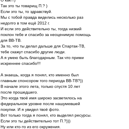
О как!!!)
Так это ты товарищ П.? )
Если это ты, то здравствуй.
Мы с тобой правда виделись несколько раз
недолго в том ещё 2012 г.
И если это действительно ты, тогда низкий
поклон тебе и спасибо за неоценимую помощь
для ВВ-ТВ.
За то, что ты делал дальше для Спартак-ТВ,
тебе скажут спасибо другие люди.
А я умею быть благодарным. Так что прими
искреннее спасибо!!!
А знаешь, когда я понял, кто именно был
главным спонсором того периода ВВ-ТВ?))
В начале этого лета, только спустя 10 лет
после прошедшего.
Это когда твоё имя широко засветилось на
федеральном уровне после нашумевшей
покупки. И я увидел твоё фото.
Вот только тогда я понял, кто выделял ресурсы.
Если это ты действительно тот П.?)))
Ну или кто-то из его окружения.