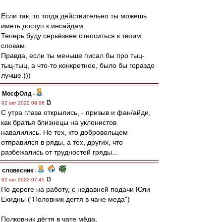
Если так, то тогда действительно ты можешь
иметь доступ к инсайдам.
Теперь буду серьёзнее относиться к твоим
словам.
Правда, если ты меньше писал бы про тыц-
тыц-тыц, а что-то конкретное, было бы гораздо
лучше.)))
МосфОлд
-
02 окт 2022 08:06
С утра глаза открылись, - призыв и фан/айди,
как братья близнецы на уклонистов
навалились. Не тех, кто добровольцем
отправился в ряды, а тех, других, что
разбежались от трудностей гряды...
словесник
-
02 окт 2022 07:41
По дороге на работу, с недавней подачи Юли
Ехидны ("Половник дегтя в чане меда")
Полковник дёгтя в чате мёда,