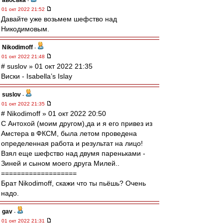
авоська
-
01 окт 2022 21:52
Давайте уже возьмем шефство над
Никодимовым.
Nikodimoff
-
01 окт 2022 21:48
# suslov » 01 окт 2022 21:35
Виски - Isabella’s Islay
suslov
-
01 окт 2022 21:35
# Nikodimoff » 01 окт 2022 20:50
С Антохой (моим другом),да и я его привез из
Амстера в ФКСМ, была летом проведена
определенная работа и результат на лицо!
Взял еще шефство над двумя пареньками -
Зиней и сыном моего друга Милей..
===================
Брат Nikodimoff, скажи что ты пьёшь? Очень
надо.
gav
-
01 окт 2022 21:31