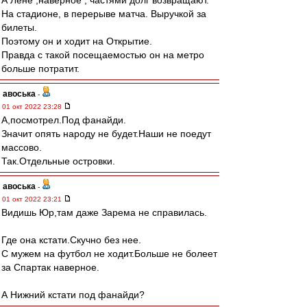
А Лёне ,наверное , частями долг возвращают.
На стадионе, в перерыве матча. Выручкой за
билеты.
Поэтому он и ходит на Открытие.
Правда с такой посещаемостью он на метро
больше потратит.
авоська
-
01 окт 2022 23:28
А,посмотрел.Под фанайди.
Значит опять народу не будет.Наши не поедут
массово.
Так.Отдельные островки.
авоська
-
01 окт 2022 23:21
Видишь Юр,там даже Зарема не справилась.
Где она кстати.Скучно без нее.
С мужем на футбол не ходит.Больше не болеет
за Спартак наверное.
А Нижний кстати под фанайди?