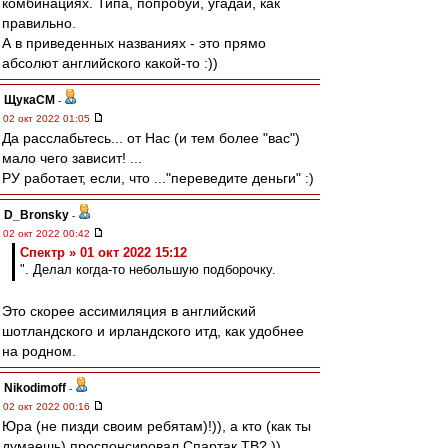
комбинациях. Типа, попробуй, угадай, как
правильно.
А в приведенных названиях - это прямо
абсолют английского какой-то :))
ЩукаСМ
-
02 окт 2022 01:05
Да расслабьтесь... от Нас (и тем более "вас")
мало чего зависит! ...
РУ работает, если, что ..."переведите деньги" :)
D_Bronsky
-
02 окт 2022 00:42
Спектр » 01 окт 2022 15:12
". Делал когда-то небольшую подборочку.
Это скорее ассимиляция в английский
шотландского и ирландского итд, как удобнее
на родном.
Nikodimoff
-
02 окт 2022 00:16
Юра (не пизди своим ребятам)!)), а кто (как ты
думаешь) проспонсировал Спартак ТВ? ))