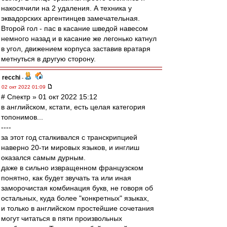
накосячили на 2 удаления. А техника у
эквадорских аргентинцев замечательная.
Второй гол - пас в касание шведой навесом
немного назад и в касание же легонько катнул
в угол, движением корпуса заставив вратаря
метнуться в другую сторону.
recchi
-
02 окт 2022 01:09
# Спектр » 01 окт 2022 15:12
в английском, кстати, есть целая категория
топонимов...
----
за этот год сталкивался с транскрипцией
наверно 20-ти мировых языков, и инглиш
оказался самым дурным.
даже в сильно извращенном французском
понятно, как будет звучать та или иная
заморочистая комбинация букв, не говоря об
остальных, куда более "конкретных" языках,
и только в английском простейшие сочетания
могут читаться в пяти произвольных