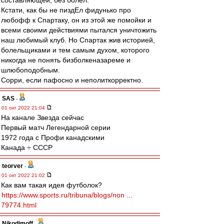
составляющей, без болел.
Кстати, как бы не пиздЕл фидунько про
любофф к Спартаку, он из этой же помойки и
всеми своими действиями пытался уничтожить
наш любимый клуб. Но Спартак жив историей,
болельщиками и тем самым духом, которого
никогда не понять бизболкеназареме и
шлюбоподобным.
Сорри, если пафосно и неполиткорректно.
SAS
-
01 окт 2022 21:04
На канале Звезда сейчас
Первый матч Легендарной серии
1972 года с Профи канадскими
Канада ÷ СССР
teorver
-
01 окт 2022 21:02
Как вам такая идея футболок?
https://www.sports.ru/tribuna/blogs/non ...
79774.html
Nikodimoff
-