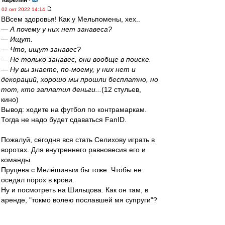
Карелин
-
02 окт 2022 14:14
ВВсем здоровья! Как у Мельпомены, хех..
— А почему у них нет занавеса?
— Ищут.
— Что, ищут занавес?
— Не только занавес, они вообще в поиске.
— Ну вы знаете, по-моему, у них нет и
декораций, хорошо мы прошли бесплатно, но
тот, кто заплатил деньги...
(12 стульев,
кино)
Вывод: ходите на футбол по контрамаркам.
Тогда не надо будет сдаваться FanID.
Пожалуй, сегодня вся стать Селихову играть в
воротах. Для внутреннего равновесия его и
команды.
Пруцева с Мелёшиным бы тоже. Чтобы не
оседал порох в крови.
Ну и посмотреть на Шильцова. Как он там, в
аренде, "токмо волею пославшей мя супруги"?
gav
-