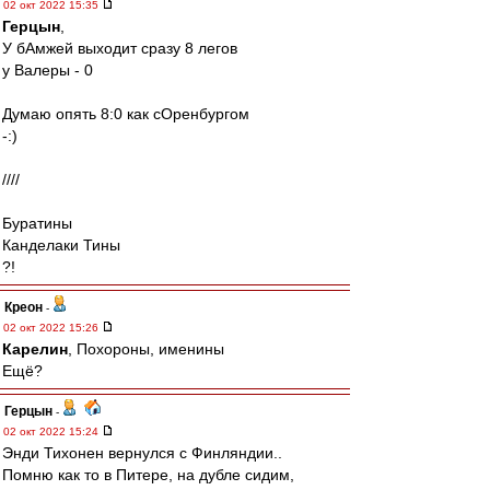
02 окт 2022 15:35
Герцын
,
У бАмжей выходит сразу 8 легов
у Валеры - 0
Думаю опять 8:0 как сОренбургом
-:)
////
Буратины
Канделаки Тины
?!
Креон
-
02 окт 2022 15:26
Карелин
, Похороны, именины
Ещё?
Герцын
-
02 окт 2022 15:24
Энди Тихонен вернулся с Финляндии..
Помню как то в Питере, на дубле сидим,