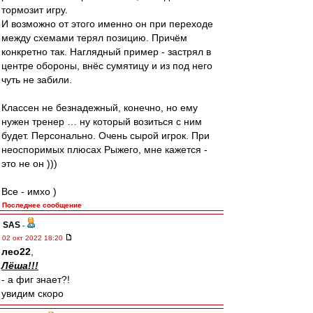
тормозит игру.
И возможно от этого именно он при переходе
между схемами терял позицию. Причём
конкретно так. Наглядный пример - застрял в
центре обороны, внёс сумятицу и из под него
чуть не забили.
Классен не безнадежный, конечно, но ему
нужен тренер … ну который возиться с ним
будет. Персонально. Очень сырой игрок. При
неоспоримых плюсах Рыжего, мне кажется -
это не он )))
Все - имхо )
Последнее сообщение
SAS
-
02 окт 2022 18:20
лео22
,
Лёша!!!
- а фиг знает?!
увидим скоро