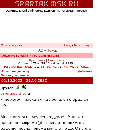
Официальный сайт болельщиков ФК "Спартак" Москва
Полная версия
Вход
•
Регистрация
FAQ
•
Поиск
Общение на сайте
Гостевая книга ВВ
»
Пред. тема
|
След. тема
Страница
72
из
75
[ Сообщений: 3735 ]
На страницу
Пред.
1
...
69
,
70
,
71
,
72
,
73
,
74
,
75
След.
Начать новую тему
Добавить
Версия для печати
01.10.2022 - 31.10.2022
Трувор
-
02 окт 2022 18:26
Я не хотел «наехать» на Леона, он старается.
Но …
Мне кажется он медленно думает. А может
просто не вовремя ))) Начинает принимать
решения после приема мяча, а не до. От этого