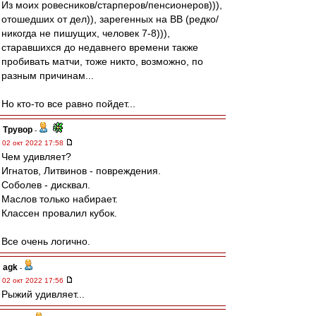
Из моих ровесников/старперов/пенсионеров))),
отошедших от дел)), зарегенных на ВВ (редко/
никогда не пишущих, человек 7-8))),
старавшихся до недавнего времени также
пробивать матчи, тоже никто, возможно, по
разным причинам...
Но кто-то все равно пойдет...
Трувор
-
02 окт 2022 17:58
Чем удивляет?
Игнатов, Литвинов - повреждения.
Соболев - дисквал.
Маслов только набирает.
Классен провалил кубок.
Все очень логично.
agk
-
02 окт 2022 17:56
Рыжий удивляет...