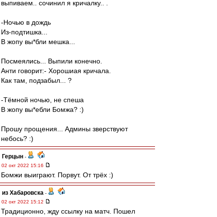
выпиваем.. сочинил я кричалку.. .
-Ночью в дождь
Из-подтишка...
В жопу вы*бли мешка...
Посмеялись... Выпили конечно.
Анти говорит:- Хорошиая кричала.
Как там, подзабыл... ?
-Тёмной ночью, не спеша
В жопу вы*ебли Бомжа? :)
Прошу прощения... Админы зверствуют
небось? :)
Герцын
-
02 окт 2022 15:16
Бомжи выиграют. Порвут. От трёх :)
из Хабаровска
-
02 окт 2022 15:12
Традиционно, жду ссылку на матч. Пошел