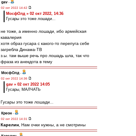
gav
-
02 окт 2022 14:42
МосфОлд » 02 окт 2022, 14:36
Гусары это тоже лошади...
не тоже, а именно лошади, ибо армейская
кавалерия
хотя образ гусара с какого-то перепуга себе
загребла Динама-ТВ
з.ы. там выше речь про лошадь шла, так что
фраза из анекдота в тему
МосфОлд
-
02 окт 2022 14:36
gav » 02 окт 2022 14:05
Гусары, МАЛЧАТЬ
Гусары это тоже лошади...
Креон
-
02 окт 2022 14:31
Карелин
, Нам очки нужны, а не смотрины