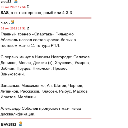
лео22
-
02 окт 2022 17:56
SAS
, а вот интересно, ромб или 4-3-3.
SAS
-
02 окт 2022 17:51
Главный тренер «Спартака» Гильермо
Абаскаль назвал состав красно-белых в
гостевом матче 11-го тура РПЛ.
С первых минут в Нижнем Новгороде: Селихов,
Денисов, Мевля, Джикия (к), Хлусевич, Умяров,
Зобнин, Пруцев, Николсон, Промес,
Зиньковский.
Запасные: Максименко, Ан. Шитов, Чернов,
Литвинов, Рассказов, Классен, Рыбус, Маслов,
Игнатов, Мелёшин.
Александр Соболев пропускает матч из-за
дисквалификации.
BAV1982
-