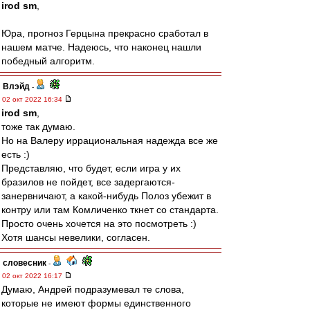
irod sm
,
Юра, прогноз Герцына прекрасно сработал в
нашем матче. Надеюсь, что наконец нашли
победный алгоритм.
Влэйд
-
02 окт 2022 16:34
irod sm
,
тоже так думаю.
Но на Валеру иррациональная надежда все же
есть :)
Представляю, что будет, если игра у их
бразилов не пойдет, все задергаются-
занервничают, а какой-нибудь Полоз убежит в
контру или там Комличенко ткнет со стандарта.
Просто очень хочется на это посмотреть :)
Хотя шансы невелики, согласен.
словесник
-
02 окт 2022 16:17
Думаю, Андрей подразумевал те слова,
которые не имеют формы единственного