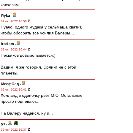
колхозом.
Ryka
-
02 окт 2022 16:50
Нуачо, одного мудака у сельмаша хватит,
чтобы обосрать все усилия Валеры…
irod sm
-
02 окт 2022 16:44
Песьяков довыйопывается.)
Вадим, я же говорил, Эрлинг не с этой
планеты.
МосфОлд
-
02 окт 2022 16:41
Холланд в одиночку рвёт МЮ. Остальные
просто подпевают...
На Валеру надейся, ну и...
ys
-
02 окт 2022 16:37