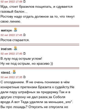
02 окт 2022 17:48
Мда, стоит бразилов пощипать, и сдувается
газовый балон...
Ростову надо отдать должное за то, что тянут
свою линию.
митхун
-
02 окт 2022 17:45
Ростов старается.
irod sm
-
02 окт 2022 17:40
В лузу под острым углом!
Ну не под острым, но красиво ))
slava1
-
02 окт 2022 17:35
С опозданием. Я не очень понимаю в чём
конкретные претензии Бразита к судейсту.Не
дали пару штрафных за придержку.Так и в
другую сторoну не дал разок,за Соболя
вроде.А вот Теда удаляли за меньшее,,зло".
Вы про лошадь? Откусить не откусила но