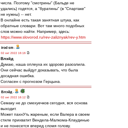
числа. Поэтому "смотрины" (Бальде не
удались) годятся, а "буратины" (в "Спартаке"
не нужны) -- нет.
В онлайне есть такая занятная штука, как
обратные словари. Вот там много подобных
слов можно найти. Например, здесь:
https://www.slovorod.ru/rev-zaliznyak/rev-y.htm
irod sm
-
02 окт 2022 16:16
Влэйд
Думаю, наша оплеуха их здорово разозлила.
Они сейчас выйдут доказывать, что была
досадная ошибка.
Согласен с прогнозом Герцына.
Влэйд
-
02 окт 2022 16:12
Семаку не до смехуечков сегодня, вся основа
выходит.
Может пахнУть жареным, если Валера в своем
стиле прихватит Вендела-Малкома-Клаудинью
и не понесется вперед сломя голову.