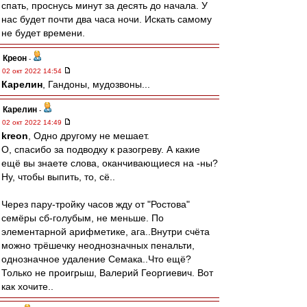
спать, проснусь минут за десять до начала. У
нас будет почти два часа ночи. Искать самому
не будет времени.
Креон
-
02 окт 2022 14:54
Карелин
, Гандоны, мудозвоны...
Карелин
-
02 окт 2022 14:49
kreon
, Одно другому не мешает.
О, спасибо за подводку к разогреву. А какие
ещё вы знаете слова, оканчивающиеся на -ны?
Ну, чтобы выпить, то, сё..
Через пару-тройку часов жду от "Ростова"
семёры сб-голубым, не меньше. По
элементарной арифметике, ага..Внутри счёта
можно трёшечку неоднозначных пенальти,
однозначное удаление Семака..Что ещё?
Только не проигрыш, Валерий Георгиевич. Вот
как хочите..