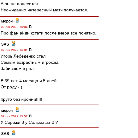
А он не понесется.
Неожиданно интересный матч получается.
морон
-
02 окт 2022 16:04
Про фан айди кстати после вчера все понятно.
SAS
-
02 окт 2022 16:01
Игорь Лебеденко стал
Самым возрастным игроком,
Забившем в рпл:
В 39 лет. 4 месяца и 5 дней
От роду -:)
Круто без иронии!!!!!
морон
-
02 окт 2022 15:52
У Серёжи 8 у Сельмаша-0 ?
SAS
-