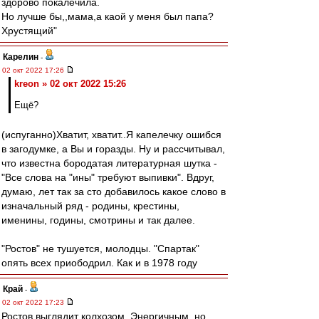
здорово покалечила.
Но лучше бы,,мама,а каой у меня был папа?
Хрустящий"
Карелин
-
02 окт 2022 17:26
kreon » 02 окт 2022 15:26
Ещё?
(испуганно)Хватит, хватит..Я капелечку ошибся
в загодумке, а Вы и горазды. Ну и рассчитывал,
что известна бородатая литературная шутка -
"Все слова на "ины" требуют выпивки". Вдруг,
думаю, лет так за сто добавилось какое слово в
изначальный ряд - родины, крестины,
именины, годины, смотрины и так далее.
"Ростов" не тушуется, молодцы. "Спартак"
опять всех приободрил. Как и в 1978 году
Край
-
02 окт 2022 17:23
Ростов выглядит колхозом..Энергичным, но