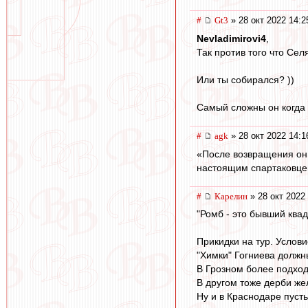
#
Gt3
» 28 окт 2022 14:2
Nevladimirovi4
,
Так против того что Сел
Или ты собирался? ))
Самый сложны он когда 
#
agk
» 28 окт 2022 14:1
«После возвращения он 
настоящим спартаковце
#
Карелин
» 28 окт 2022
"Ромб - это бывший квад
Прикидки на тур. Услови
"Химки" Гогниева должны
В Грозном более подход
В другом тоже дерби же
Ну и в Краснодаре пуст