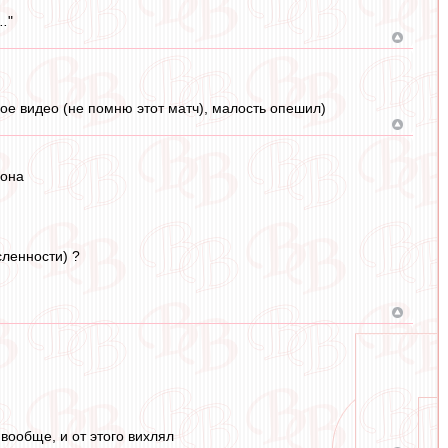
..
"
е видео (не помню этот матч), малость опешил)
зона
сленности) ?
вообще, и от этого вихлял