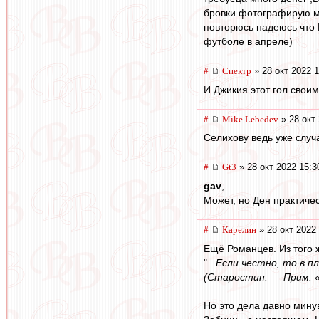
бровки фотографирую ма
повторюсь надеюсь что 
футболе в апреле)
#
Спектр
» 28 окт 2022 1
И Джикия этот гол свои
#
Mike Lebedev
» 28 окт 
Селихову ведь уже случ
#
Gt3
» 28 окт 2022 15:3
gav
,
Может, но Ден практичес
#
Карелин
» 28 окт 2022
Ещё Романцев. Из того 
"...
Если честно, то в п
(Старостин. — Прим. «
Но это дела давно мину