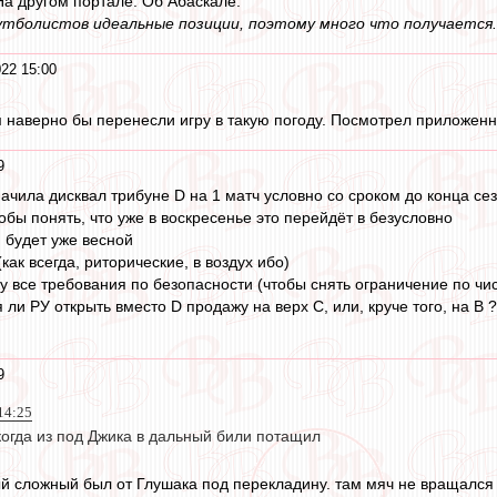
На другом портале. Об Абаскале.
утболистов идеальные позиции, поэтому много что получается.
022 15:00
аверно бы перенесли игру в такую погоду. Посмотрел приложенно
9
начила дисквал трибуне D на 1 матч условно со сроком до конца се
обы понять, что уже в воскресенье это перейдёт в безусловно
будет уже весной
как всегда, риторические, в воздух ибо)
у все требования по безопасности (чтобы снять ограничение по чи
я ли РУ открыть вместо D продажу на верх С, или, круче того, на B ?
9
 14:25
огда из под Джика в дальный били потащил
ый сложный был от Глушака под перекладину. там мяч не вращался 