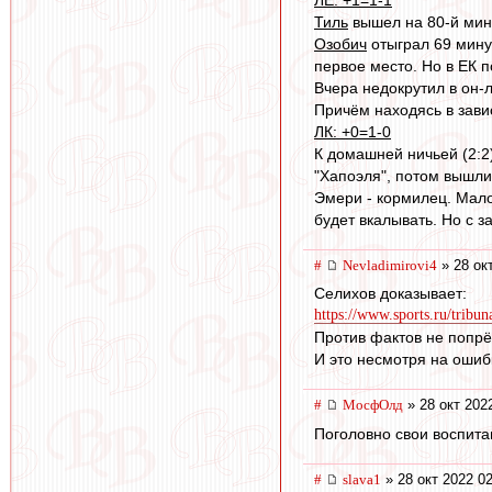
Тиль
вышел на 80-й мину
Озобич
отыграл 69 минут
первое место. Но в ЕК 
Вчера недокрутил в он-
Причём находясь в завис
ЛК: +0=1-0
К домашней ничьей (2:
"Хапоэля", потом вышли
Эмери - кормилец. Мало 
будет вкалывать. Но с за
#
Nevladimirovi4
» 28 ок
Селихов доказывает:
https://www.sports.ru/tribun
Против фактов не попрё
И это несмотря на ошиб
#
МосфОлд
» 28 окт 202
Поголовно свои воспитан
#
slava1
» 28 окт 2022 0