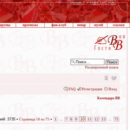
орумы
прогнозы
фан-клуб
юмор
музей
ссылки
Расширенный поиск
FAQ
Регистрация
Вход
Календарь ВВ
10
ий: 3735 •
Страница
10
из
75
•
1
...
7
8
9
11
12
13
...
75