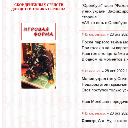
СБОР ДЕНЕЖНЫХ СРЕДСТВ
"Оренбург" гасит "Факел
ДЛЯ ДЕТЕЙ ТОЛИКА ГЕРЦЫНА
у них украли. Зафиксиро
стороне.
VAR-то есть в Оренбург
#
словесник
» 28 окт 202
После первого тайма мо
При голах в наши ворота
Наш гол в конце тайма з
В одном из моментов в 
#
irod sm
» 28 окт 2022 1
Марин украл гол у Сыче
Недаром агент крымчан
Этот поступок только у
Наш Мелёшин порядочне
#
словесник
» 28 окт 202
Спектр
, Ага. Ну, я кате