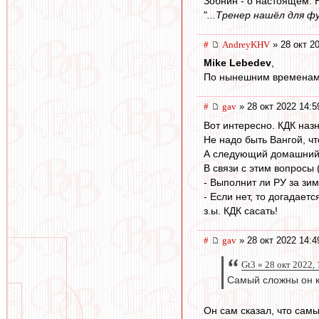
Зобнин - о настоящем. 
"
...Тренер нашёл для ф
#
AndreyKHV
» 28 окт 2
Mike Lebedev
,
По нынешним временам н
#
gav
» 28 окт 2022 14:5
Вот интересно. КДК наз
Не надо быть Вангой, чт
А следующий домашний 
В связи с этим вопросы (
- Выполнит ли РУ за зим
- Если нет, то догадаетс
з.ы. КДК сасать!
#
gav
» 28 окт 2022 14:4
Gt3 » 28 окт 2022,
Самый сложны он к
Он сам сказал, что сам