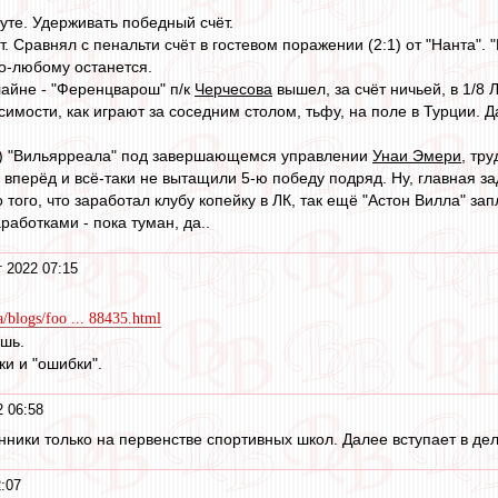
те. Удерживать победный счёт.
. Сравнял с пенальти счёт в гостевом поражении (2:1) от "Нанта". 
по-любому останется.
лайне - "Ференцварош" п/к
Черчесова
вышел, за счёт ничьей, в 1/8
имости, как играют за соседним столом, тьфу, на поле в Турции. Д
2) "Вильярреала" под завершающемся управлении
Унаи Эмери
, тр
 вперёд и всё-таки не вытащили 5-ю победу подряд. Ну, главная з
того, что заработал клубу копейку в ЛК, так ещё "Астон Вилла" зап
работками - пока туман, да..
т 2022 07:15
a/blogs/foo ... 88435.html
шь.
ки и "ошибки".
2 06:58
ники только на первенстве спортивных школ. Далее вступает в дел
2:07