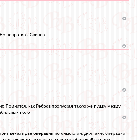
Но напротив - Свинов.
т. Помнится, как Ребров пропускал такую же пушку между
абильный полет.
оит делать две операции по онкалогии, для таких операций
а следующий год у меня маленький юбилей 40 лет как с