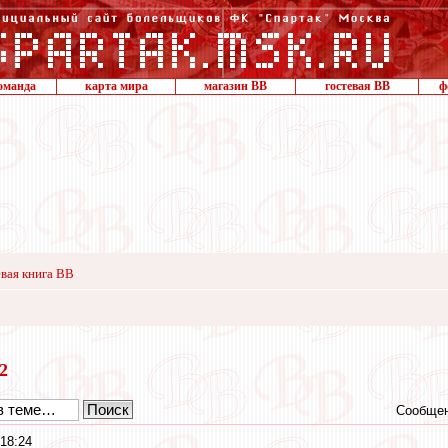
оманда
карта мира
магазин ВВ
гостевая ВВ
ф
вая книга ВВ
22
Сообщен
 18:24