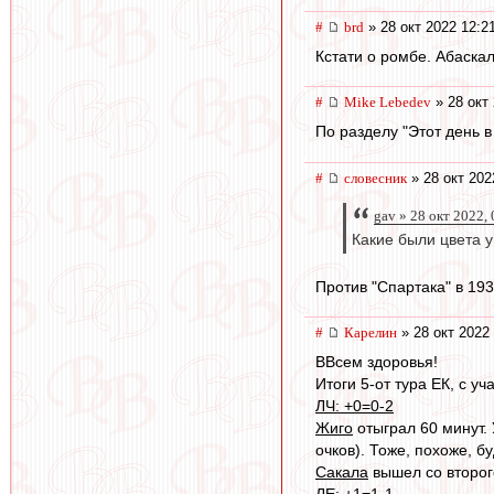
#
brd
» 28 окт 2022 12:2
Кстати о ромбе. Абаскал
#
Mike Lebedev
» 28 окт 
По разделу "Этот день 
#
словесник
» 28 окт 202
gav » 28 окт 2022,
Какие были цвета у
Против "Спартака" в 193
#
Карелин
» 28 окт 2022
ВВсем здоровья!
Итоги 5-от тура ЕК, с у
ЛЧ: +0=0-2
Жиго
отыграл 60 минут. 
очков). Тоже, похоже, бу
Сакала
вышел со второго
ЛЕ: +1=1-1