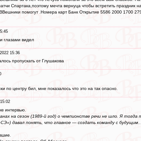
тчи Спартака,поэтому мечта вернуца чтобы встретить праздник на
ВВешники помогут .Номера карт Банк Открытие 5586 2000 1700 27
5:45
ми глазами видел
2022 15:36
алось пропускать от Глушакова
0
ки по центру бил, мне показалось что это на так опасно.
 15:02
же интервью.
ланах на сезон (1989-й год) о чемпионстве речи не шло. Я тогд
СЭ») давал понять, что главное — создать команду с будущим..
вшие.