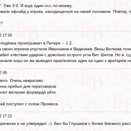
". Уже 3:0. И ещё один гол, по-моему,
вали офсайд у игрока, находящегося на своей половине. Повтор, п
е?
2 17:56
лодёжка проигрывает в Питере -- 1:2.
 своих игроков упустили Иванников и Веденеев. Вины Волкова точн
абил хлёстким ударом с довольно острого угла Вит. Шитов. Но и, с
начале игры он же выводил практически один на один с вратарём н
7:45
вого. Очень некрасиво.
ина прибыл для переговоров.
силит желание форварда уйти.
й поступил с голом Промеса.
2 17:21
горически и не утверждал :-). Бил бы Глушаков с более близкого расст