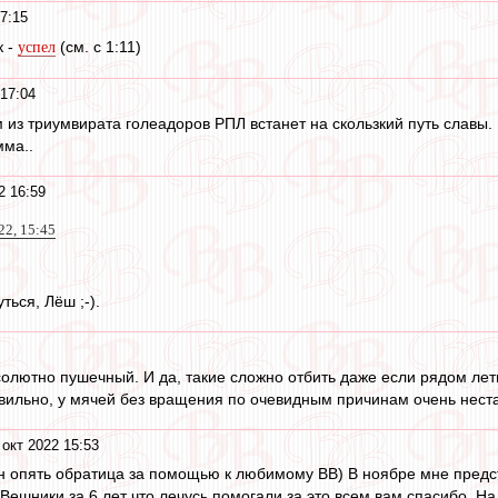
7:15
к -
(см. с 1:11)
успел
 17:04
из триумвирата голеадоров РПЛ встанет на скользкий путь славы. 
мма..
2 16:59
22, 15:45
ться, Лёш ;-).
олютно пушечный. И да, такие сложно отбить даже если рядом лети
равильно, у мячей без вращения по очевидным причинам очень нест
 окт 2022 15:53
 опять обратица за помощью к любимому ВВ) В ноябре мне предст
ВВешники за 6 лет что лечусь помогали за это всем вам спасибо. Н