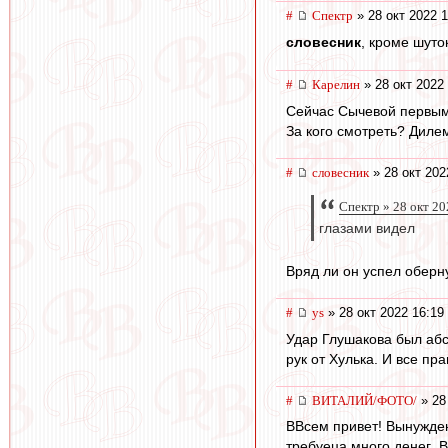
#
Спектр
» 28 окт 2022 1
словесник
, кроме шуто
#
Карелин
» 28 окт 2022
Сейчас Сычевой первым 
За кого смотреть? Диле
#
словесник
» 28 окт 202
Спектр » 28 окт 20
глазами видел
Вряд ли он успел оберну
#
ys
» 28 окт 2022 16:19
Удар Глушакова был абс
рук от Хулька. И все п
#
ВИТАЛИЙ/ФОТО/
» 28
ВВсем привет! Вынужден
требуеца много денег ,