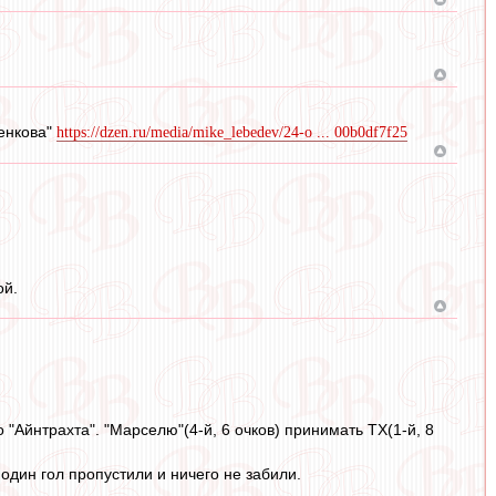
ренкова"
https://dzen.ru/media/mike_lebedev/24-o ... 00b0df7f25
ой.
 "Айнтрахта". "Марселю"(4-й, 6 очков) принимать ТХ(1-й, 8
 один гол пропустили и ничего не забили.