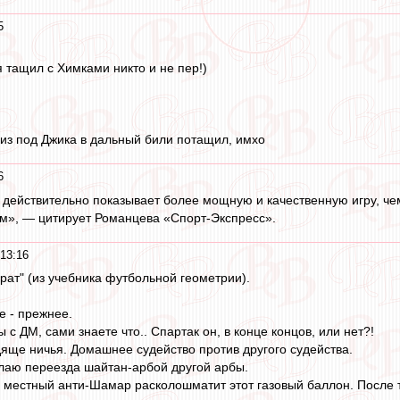
5
я тащил с Химками никто и не пер!)
из под Джика в дальный били потащил, имхо
6
действительно показывает более мощную и качественную игру, чем
м», — цитирует Романцева «Спорт-Экспресс».
 13:16
рат" (из учебника футбольной геометрии).
е - прежнее.
 с ДМ, сами знаете что.. Спартак он, в конце концов, или нет?!
яще ничья. Домашнее судейство против другого судейства.
лаю переезда шайтан-арбой другой арбы.
ь местный анти-Шамар расколошматит этот газовый баллон. После 