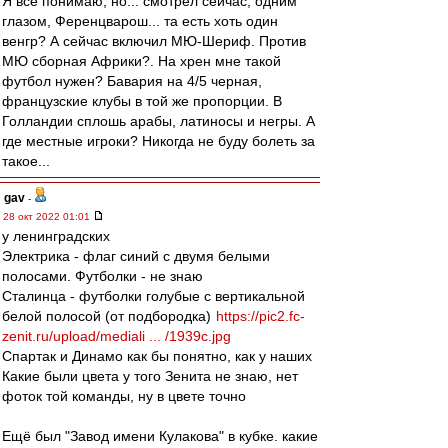
Я все понимаю, но... смотрел сейчас, одним
глазом, Ференцварош... та есть хоть один
венгр? А сейчас включил МЮ-Шериф. Против
МЮ сборная Африки?. На хрен мне такой
футбол нужен? Бавария на 4/5 черная,
французские клубы в той же пропорции. В
Голландии сплошь арабы, латиносы и негры. А
где местные игроки? Никогда не буду болеть за
такое...
gav
-
28 окт 2022 01:01
у ленинградских
Электрика - флаг синий с двумя белыми
полосами. Футболки - не знаю
Сталинца - футболки голубые с вертикальной
белой полосой (от подбородка)
https://pic2.fc-
zenit.ru/upload/mediali ... /1939c.jpg
Спартак и Динамо как бы понятно, как у наших
Какие были цвета у того Зенита не знаю, нет
фоток той команды, ну в цвете точно
Ещё был "Завод имени Кулакова" в кубке. какие