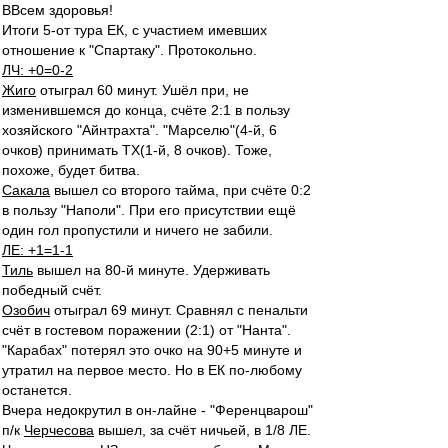
ВВсем здоровья!
Итоги 5-от тура ЕК, с участием имевших
отношение к "Спартаку". Протокольно.
ЛЧ: +0=0-2
Жиго
отыграл 60 минут. Ушёл при, не
изменившемся до конца, счёте 2:1 в пользу
хозяйского "Айнтрахта". "Марселю"(4-й, 6
очков) принимать ТХ(1-й, 8 очков). Тоже,
похоже, будет битва.
Сакала
вышел со второго тайма, при счёте 0:2
в пользу "Наполи". При его присутствии ещё
один гол пропустили и ничего не забили.
ЛЕ: +1=1-1
Тиль
вышел на 80-й минуте. Удерживать
победный счёт.
Озобич
отыграл 69 минут. Сравнял с пенальти
счёт в гостевом поражении (2:1) от "Нанта".
"Карабах" потерял это очко на 90+5 минуте и
утратил на первое место. Но в ЕК по-любому
останется.
Вчера недокрутил в он-лайне - "Ференцварош"
п/к
Черчесова
вышел, за счёт ничьей, в 1/8 ЛЕ.