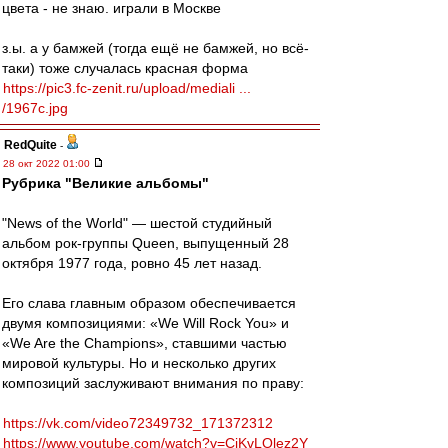
цвета - не знаю. играли в Москве
з.ы. а у бамжей (тогда ещё не бамжей, но всё-
таки) тоже случалась красная форма
https://pic3.fc-zenit.ru/upload/mediali ...
/1967c.jpg
RedQuite
-
28 окт 2022 01:00
Рубрика "Великие альбомы"
"News of the World" — шестой студийный
альбом рок-группы Queen, выпущенный 28
октября 1977 года, ровно 45 лет назад.
Его слава главным образом обеспечивается
двумя композициями: «We Will Rock You» и
«We Are the Champions», ставшими частью
мировой культуры. Но и несколько других
композиций заслуживают внимания по праву:
https://vk.com/video72349732_171372312
https://www.youtube.com/watch?v=CiKvLOlez2Y