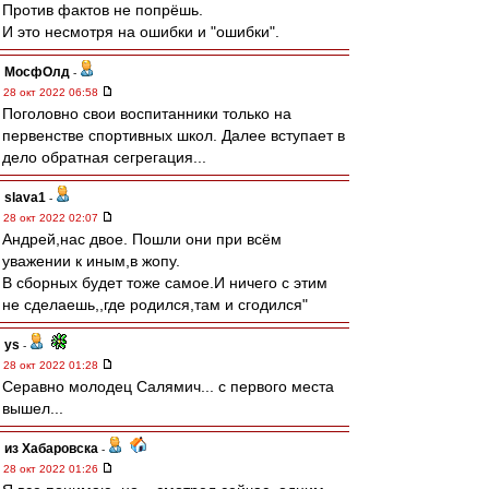
Против фактов не попрёшь.
И это несмотря на ошибки и "ошибки".
МосфОлд
-
28 окт 2022 06:58
Поголовно свои воспитанники только на
первенстве спортивных школ. Далее вступает в
дело обратная сегрегация...
slava1
-
28 окт 2022 02:07
Андрей,нас двое. Пошли они при всём
уважении к иным,в жопу.
В сборных будет тоже самое.И ничего с этим
не сделаешь,,где родился,там и сгодился"
ys
-
28 окт 2022 01:28
Серавно молодец Салямич... с первого места
вышел...
из Хабаровска
-
28 окт 2022 01:26