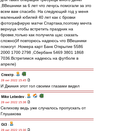
,ВВешники за 6 лет что лечусь помогали за это
всем вам спасибо. На следующий год у меня
маленький юбилей 40 лет как с бровки
фотографирую матчи Спартака,поэтому мечта
вернуца чтобы встретить праздник на
бровке,только как получила щас сказать
сложно(И повторюсь надеюсь что ВВешники
помогут .Номера карт Банк Открытие 5586
2000 1700 2798 ,Сбербанк 5469 3801 1868
7036.Встретимся надеюсь на футболе в
апреле)
Спектр
-
28 окт 2022 15:45
И Джикия этот гол своими глазами видел
Mike Lebedev
-
28 окт 2022 15:36
Селихову ведь уже случалось пропускать от
Глушакова
Gt3
-
28 окт 2022 15:30