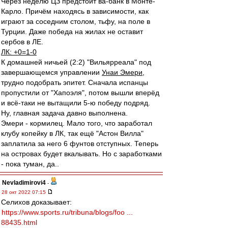
Через неделю ЦЗ предстоит ва-банк в Монте-
Карло. Причём находясь в зависимости, как
играют за соседним столом, тьфу, на поле в
Турции. Даже победа на жилах не оставит
сербов в ЛЕ.
ЛК: +0=1-0
К домашней ничьей (2:2) "Вильярреала" под
завершающемся управлении
Унаи Эмери
,
трудно подобрать эпитет. Сначала испанцы
пропустили от "Хапоэля", потом вышли вперёд
и всё-таки не вытащили 5-ю победу подряд.
Ну, главная задача давно выполнена.
Эмери - кормилец. Мало того, что заработал
клубу копейку в ЛК, так ещё "Астон Вилла"
заплатила за него 6 фунтов отступных. Теперь
на островах будет вкалывать. Но с заработками
- пока туман, да..
Nevladimirovi4
-
28 окт 2022 07:15
Селихов доказывает:
https://www.sports.ru/tribuna/blogs/foo ...
88435.html