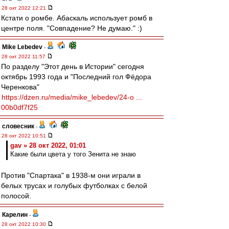
28 окт 2022 12:21
Кстати о ромбе. Абаскаль использует ромб в
центре поля. "Совпадение? Не думаю." :)
Mike Lebedev
-
28 окт 2022 11:57
По разделу "Этот день в Истории" сегодня
октябрь 1993 года и "Последний гол Фёдора
Черенкова"
https://dzen.ru/media/mike_lebedev/24-o ...
00b0df7f25
словесник
-
28 окт 2022 10:51
gav » 28 окт 2022, 01:01
Какие были цвета у того Зенита не знаю
Против "Спартака" в 1938-м они играли в
белых трусах и голубых футболках с белой
полосой.
Карелин
-
28 окт 2022 10:30