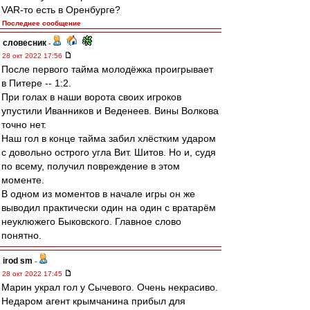
VAR-то есть в Оренбурге?
Последнее сообщение
словесник
-
28 окт 2022 17:56
После первого тайма молодёжка проигрывает
в Питере -- 1:2.
При голах в наши ворота своих игроков
упустили Иванников и Веденеев. Вины Волкова
точно нет.
Наш гол в конце тайма забил хлёстким ударом
с довольно острого угла Вит. Шитов. Но и, судя
по всему, получил повреждение в этом
моменте.
В одном из моментов в начале игры он же
выводил практически один на один с вратарём
неуклюжего Быковского. Главное слово
понятно.
irod sm
-
28 окт 2022 17:45
Марин украл гол у Сычевого. Очень некрасиво.
Недаром агент крымчанина прибыл для