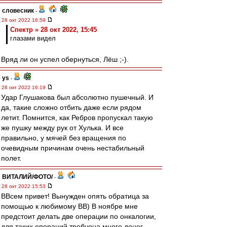
словесник
-
28 окт 2022 16:59
Спектр » 28 окт 2022, 15:45
глазами видел
Вряд ли он успел обернуться, Лёш ;-).
ys
-
28 окт 2022 16:19
Удар Глушакова был абсолютно пушечный. И
да, такие сложно отбить даже если рядом
летит. Помнится, как Ребров пропускал такую
же пушку между рук от Хулька. И все
правильно, у мячей без вращения по
очевидным причинам очень нестабильный
полет.
ВИТАЛИЙ/ФОТО/
-
28 окт 2022 15:53
ВВсем привет! Вынужден опять обратица за
помощью к любимому ВВ) В ноябре мне
предстоит делать две операции по онкалогии,
для таких операций требуеца много денег