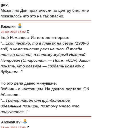
gav
,
Может, но Ден практически по центру бил, мне
показалось что это на так опасно.
Карелин
-
28 окт 2022 15:02
Ещё Романцев. Из того же интервью.
"...
Если честно, то в планах на сезон (1989-й
год) о чемпионстве речи не шло. Я тогда
только начинал, а потому мудрый Николай
Петрович (Старостин. — Прим. «СЭ») давал
понять, что главное — создать команду с
будущим...
"
Но это дела давно минувшие.
Зобнин - о настоящем. На другом портале. Об
Абаскале.
"
...Тренер нашёл для футболистов
идеальные позиции, поэтому много что
получается...
"
AndreyKHV
-
28 окт 2022 15:00