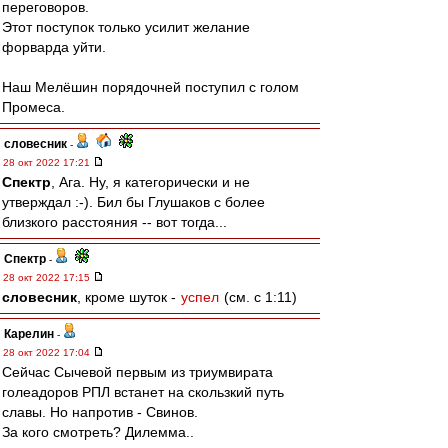
переговоров.
Этот поступок только усилит желание
форварда уйти.
Наш Мелёшин порядочней поступил с голом
Промеса.
словесник
-
28 окт 2022 17:21
Спектр
, Ага. Ну, я категорически и не
утверждал :-). Бил бы Глушаков с более
близкого расстояния -- вот тогда...
Спектр
-
28 окт 2022 17:15
словесник
, кроме шуток -
успел
(см. с 1:11)
Карелин
-
28 окт 2022 17:04
Сейчас Сычевой первым из триумвирата
голеадоров РПЛ встанет на скользкий путь
славы. Но напротив - Свинов.
За кого смотреть? Дилемма..