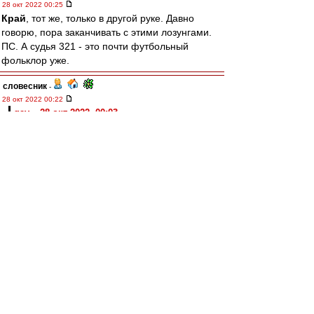
28 окт 2022 00:25
Край
, тот же, только в другой руке. Давно
говорю, пора заканчивать с этими лозунгами.
ПС. А судья 321 - это почти футбольный
фольклор уже.
словесник
-
28 окт 2022 00:22
gav » 28 окт 2022, 00:03
и вот интересно ещё, в каких футболках наши
дрюкнули и "Сталинец" и "Зенит" в одном
сезоне 1938
Могу только сказать, что в Ленинграде оба раза
играли в красных футболках. Правда, в
программке от "Сталинца" указана "чёрная
полоса", но это явный ляп составителей.
Карелин
-
28 окт 2022 00:09
Ну, Станислав, ну, Саламович..
Совсем другой "Ференц" вышел на второй тайм
и сумел спасти игру. И получудо свершилось!
Помогли сербы, обыграв турок.