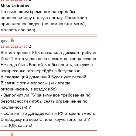
Mike Lebedev
,
По нынешним временам наверно бы
перенесли игру в такую погоду. Посмотрел
приложенное видео (не помню этот матч),
малость опешил)
gav
-
28 окт 2022 14:59
Вот интересно. КДК назначила дисквал трибуне
D на 1 матч условно со сроком до конца сезона
Не надо быть Вангой, чтобы понять, что уже в
воскресенье это перейдёт в безусловно
А следующий домашний будет уже весной
В связи с этим вопросы (как всегда,
риторические, в воздух ибо)
- Выполнит ли РУ за зиму все требования по
безопасности (чтобы снять ограничение по
численности) ?
- Если нет, то догадается ли РУ открыть вместо
D продажу на верх С, или, круче того, на B ?
з.ы. КДК сасать!