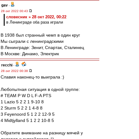
gav
-
28 окт 2022 00:43
словесник » 28 окт 2022, 00:22
в Ленинграде оба раза играли
В 1938 был странный чемп в один круг
Мы сыграли с ленинградскими
В Ленинграде: Зенит, Спартак, Сталинец
В Москве: Динамо, Электрик
recchi
-
28 окт 2022 00:38
Славия наконец-то выиграла :)
Любопытная ситуация в одной группе:
# TEAM P W D L F-A PTS
1 Lazio 5 2 2 1 9-10 8
2 Sturm 5 2 2 1 4-8 8
3 Feyenoord 5 1 2 2 12-9 5
4 Midtjylland 5 1 2 2 10-8 5
Обратите внимание на разницу мячей у