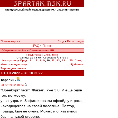
Официальный сайт болельщиков ФК "Спартак" Москва
Полная версия
Вход
•
Регистрация
FAQ
•
Поиск
Общение на сайте
Гостевая книга ВВ
»
Пред. тема
|
След. тема
Страница
10
из
75
[ Сообщений: 3735 ]
На страницу
Пред.
1
...
7
,
8
,
9
,
10
,
11
,
12
,
13
...
75
След.
Начать новую тему
Добавить
Версия для печати
01.10.2022 - 31.10.2022
Карелин
-
28 окт 2022 18:24
"Оренбург" гасит "Факел". Уже 3:0. И ещё один
гол, по-моему,
у них украли. Зафиксировали офсайд у игрока,
находящегося на своей половине. Повтор,
правда, был не очень. Может, и опять пупок
был на чужой стороне.