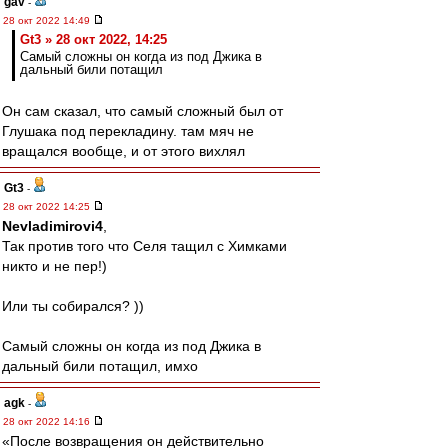
gav
-
28 окт 2022 14:49
Gt3 » 28 окт 2022, 14:25
Самый сложны он когда из под Джика в
дальный били потащил
Он сам сказал, что самый сложный был от
Глушака под перекладину. там мяч не
вращался вообще, и от этого вихлял
Gt3
-
28 окт 2022 14:25
Nevladimirovi4
,
Так против того что Селя тащил с Химками
никто и не пер!)
Или ты собирался? ))
Самый сложны он когда из под Джика в
дальный били потащил, имхо
agk
-
28 окт 2022 14:16
«После возвращения он действительно