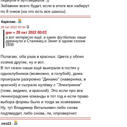
лидеров и аутсайдеров :))
Забавнее всего будет, если в итоге все наберут
по 8 очков (на что есть все шансы).
Карелин
-
28 окт 2022 00:34
gav » 28 окт 2022 00:03
и вот интересно ещё, в каких футболках наши
дрюкнули и Сталинец и Зенит в одном сезоне
1938
Полагаю, оба раза в красных. Цвета у обоих
хозяев другие, ну и вот..
В тот сезон наши ещё выиграли в гостях у
одноклубников (возможно, в голубой), дома
проиграли разгромно "Динамо" (наверняка, в
красной) и сыграли нулёвку с "Электриком"
(тоже, видимо, в красной). Это если про все
ленинградские команды в тот год и если право
выбора формы было и тогда за хозяевами.
Ну, тут Владимир Витальевич либо снова
подтвердит, либо снова, гм, опровергнет.
лео22
-