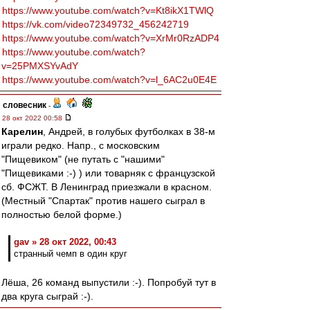
https://www.youtube.com/watch?v=Kt8ikX1TWlQ
https://vk.com/video72349732_456242719
https://www.youtube.com/watch?v=XrMr0RzADP4
https://www.youtube.com/watch?
v=25PMXSYvAdY
https://www.youtube.com/watch?v=l_6AC2u0E4E
словесник
-
28 окт 2022 00:58
Карелин
, Андрей, в голубых футболках в 38-м
играли редко. Напр., с московским
"Пищевиком" (не путать с "нашими"
"Пищевиками :-) ) или товарняк с французской
сб. ФСЖТ. В Ленинград приезжали в красном.
(Местный "Спартак" против нашего сыграл в
полностью белой форме.)
gav » 28 окт 2022, 00:43
странный чемп в один круг
Лёша, 26 команд выпустили :-). Попробуй тут в
два круга сыграй :-).