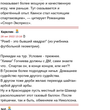
показывает более мощную и качественную
игру, чем раньше. Тут сказывается и
обретённый опыт. Квинси стал настоящим
спартаковцем», — цитирует Романцева
«Спорт-Экспресс».
Карелин
-
28 окт 2022 13:16
"Ромб - это бывший квадрат" (из учебника
футбольной геометрии).
Прикидки на тур. Условие - прежнее.
"Химки" Гогниева должны с ДМ, сами знаете
что.. Спартак он, в конце концов, или нет?!
В Грозном более подходяще ничья. Домашнее
судейство против другого судейства.
В другом тоже дерби желаю переезда шайтан-
арбой другой арбы.
Ну и в Краснодаре пусть местный анти-Шамар
расколошматит этот газовый баллон. После
трёшечки, так и быть, обменяем на Николсона.
brd
-