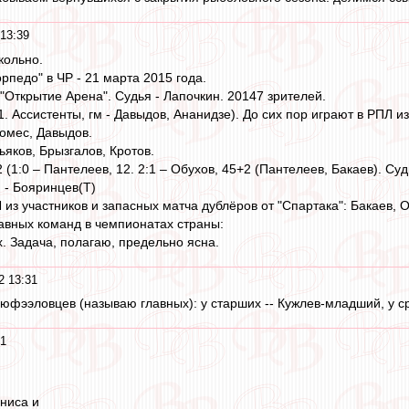
 13:39
кольно.
рпедо" в ЧР - 21 марта 2015 года.
"Открытие Арена". Судья - Лапочкин. 20147 зрителей.
1. Ассистенты, гм - Давыдов, Ананидзе). До сих пор играют в РПЛ и
омес, Давыдов.
сьяков, Брызгалов, Кротов.
2 (1:0 – Пантелеев, 12. 2:1 – Обухов, 45+2 (Пантелеев, Бакаев). Суд
 - Бояринцев(Т)
 из участников и запасных матча дублёров от "Спартака": Бакаев, 
авных команд в чемпионатах страны:
х. Задача, полагаю, предельно ясна.
2 13:31
 юфээловцев (называю главных): у старших -- Кужлев-младший, у ср
21
униса и