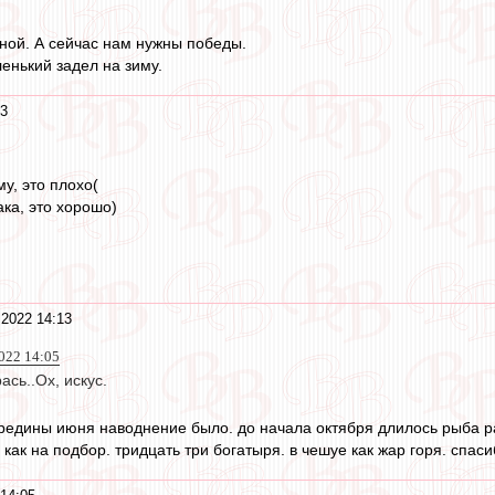
сной. А сейчас нам нужны победы.
енький задел на зиму.
13
у, это плохо(
ака, это хорошо)
 2022 14:13
022 14:05
сь..Ох, искус.
середины июня наводнение было. до начала октября длилось рыба р
 как на подбор. тридцать три богатыря. в чешуе как жар горя. спаси