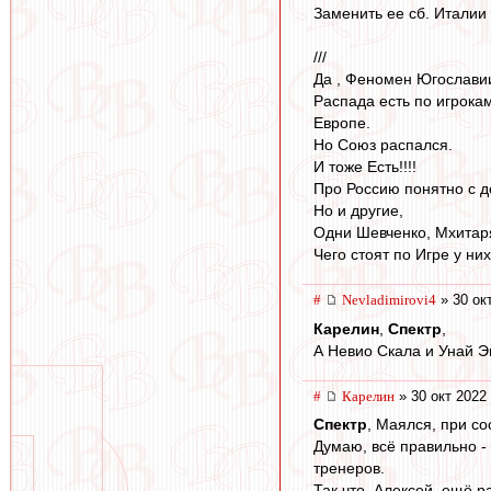
Заменить ее сб. Италии
///
Да , Феномен Югослави
Распада есть по игрокам
Европе.
Но Союз распался.
И тоже Есть!!!!
Про Россию понятно с д
Но и другие,
Одни Шевченко, Мхитарян
Чего стоят по Игре у них!
#
Nevladimirovi4
» 30 ок
Карелин
,
Спектр
,
А Невио Скала и Унай 
#
Карелин
» 30 окт 2022
Спектр
, Маялся, при со
Думаю, всё правильно - 
тренеров.
Так что, Алексей, ещё р