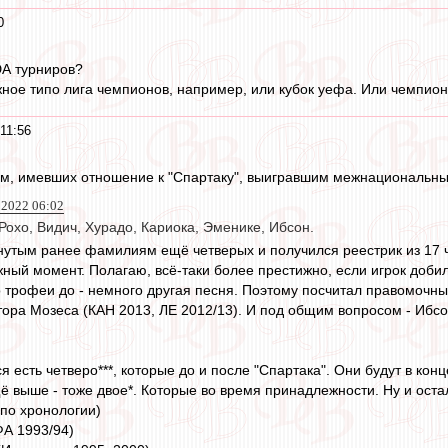
0
ЮА турниров?
жное типо лига чемпионов, например, или кубок уефа. Или чемпио
11:56
ом, имевших отношение к "Спартаку", выигравшим межнациональн
2022 06:02
охо, Видич, Хурадо, Кариока, Эменике, Ибсон.
нутым ранее фамилиям ещё четверых и получился реестрик из 17 
жный момент. Полагаю, всё-таки более престижно, если игрок доб
то трофеи до - немного другая песня. Поэтому посчитал правомочн
ктора Мозеса (КАН 2013, ЛЕ 2012/13). И под общим вопросом - Ибс
 есть четверо***, которые до и после "Спартака". Они будут в конц
ё выше - тоже двое*. Которые во время принадлежности. Ну и остал
(по хронологии)
ФА 1993/94)