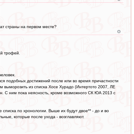
нат страны на первом месте?
ый трофей.
человек.
ился подобных достижений после или во время причастности
ым выморозить из списка Хосе Хурадо (Интертото 2007, ЛЕ
он. С ним пока неясность, кроме возможного СК ЮА 2013 с
е списка по хронологии. Выше их будут двое** - до и во
ьные, которые после ухода - возглавляют.