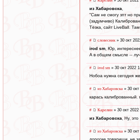
#
Карелин
» 30 окт 2022
из Хабаровска
,
"Сам не смогу зпт но п
(задумчиво) Калиброванн
Тёзка, сайт LiveBall. Та
#
словесник
» 30 окт 202
irod sm
, Юр, интереснее
А в общем смысле -- лу
#
irod sm
» 30 окт 2022 1
Нобоа нужна сегодня жел
#
из Хабаровска
» 30 окт
карась калиброванный. 
#
Карелин
» 30 окт 2022
из Хабаровска
, Ну, эт
#
из Хабаровска
» 30 окт
дорогие товарищи. не з