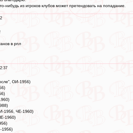
кто-нибудь из игроков клубов может претендовать на попадание.
42
!
анов в рпл
2:37
сле", ОИ-1956)
56)
56)
1960)
988)
И-1956, ЧЕ-1960)
ЧЕ-1960)
956)
-1956)