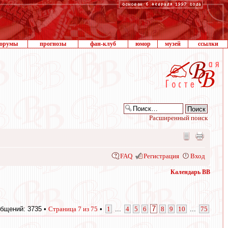
орумы
прогнозы
фан-клуб
юмор
музей
ссылки
Расширенный поиск
FAQ
Регистрация
Вход
Календарь ВВ
7
бщений: 3735 •
Страница
7
из
75
•
1
...
4
5
6
8
9
10
...
75