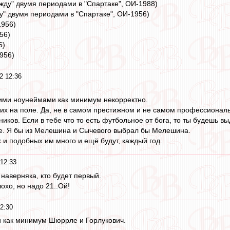
жду" двумя периодами в "Спартаке", ОИ-1988)
у" двумя периодами в "Спартаке", ОИ-1956)
1956)
56)
6)
956)
2 12:36
тими ноунеймами как минимум некорректно.
оих на поле. Да, не в самом престижном и не самом профессиональ
иков. Если в тебе что то есть футбольное от бога, то ты будешь вы
те. Я бы из Мелешина и Сычевого выбрал бы Мелешина.
 и подобных им много и ещё будут, каждый год.
 12:33
 наверняка, кто будет первый.
охо, но надо 21..Ой!
2:30
и как минимум Шюррле и Горлукович.