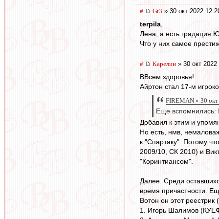
#
Gt3
» 30 окт 2022 12:2
terpila
,
Лена, а есть градация 
Что у них самое прести
#
Карелин
» 30 окт 2022 
ВВсем здоровья!
Айртон стал 17-м игрок
FIREMAN » 30 окт 
Еще вспомнились: Р
Добавил к этим и упомя
Но есть, нмв, немалова
к "Спартаку". Потому ч
2009/10, СК 2010) и Ви
"Коринтиансом".
Далее. Среди оставшихся
время причастности. Ещ
Вотон он этот реестрик 
1. Игорь Шалимов (КУЕ