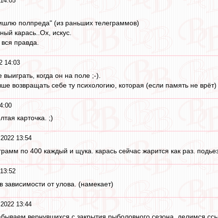
 14:05
ришлю полпреда" (из раньших телеграммов)
ый карась..Ох, искус.
м вся правда.
2 14:03
 выиграть, когда он на поле ;-).
чше возвращать себе ту психологию, которая (если память не врёт)
4:00
тая карточка. ;)
 2022 13:54
грамм по 400 каждый и щука. карась сейчас жарится как раз. подье
 13:52
о в зависимости от улова. (намекает)
 2022 13:44
абываем вернувшихся с закрытия рыболовного сезона. делимся сс