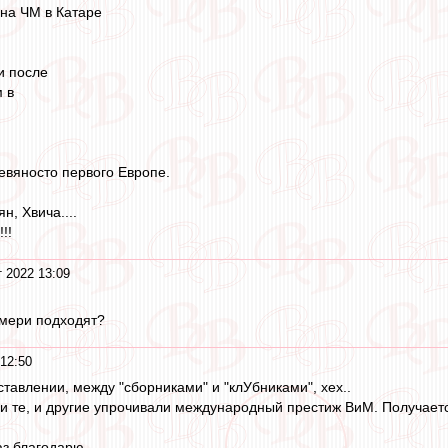
 на ЧМ в Катаре
и после
 в
евяносто первого Европе.
, Хвича....
!!
т 2022 13:09
Эмери подходят?
 12:50
ставлении, между "сборниками" и "клУбниками", хех..
и те, и другие упрочивали международный престиж ВиМ. Получается,
аз благодарю.