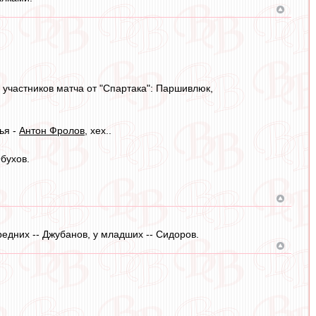
з участников матча от "Спартака": Паршивлюк,
ья -
Антон Фролов
, хех..
Обухов.
едних -- Джубанов, у младших -- Сидоров.