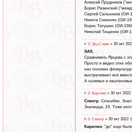
Алексей Прудников ("ме
Борис Разинский ("межд
Сергей Сальников (ОИ-
Никита Симонян (ОИ-19
Борис Татушин (ОИ-195
Николай Тищенко (ОИ-1
#
Дед Слава
» 30 окт 202
SAS
,
Сравнивать Ярцева с э
Просто я видел этих об
них похожих физкультурн
выстреливает все вмес
А сычевых и каштановых
#
Карелин
» 30 окт 2022
Спектр
, Спасибки. Знал
Значицца, 19. Тоже непл
#
Спектр
» 30 окт 2022 1
Карелин
, "до" еще был