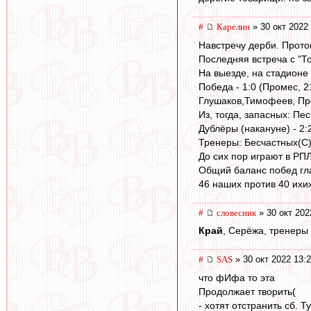
#
Карелин
» 30 окт 2022
Навстречу дерби. Прото
Последняя встреча с "То
На выезде, на стадионе 
Победа - 1:0 (Промес, 2
Глушаков,Тимофеев, Пр
Из, тогда, запасных: Пе
Дублёры (накануне) - 2:
Тренеры: Бесчастных(С)
До сих пор играют в РПЛ
Общий баланс побед гл
46 наших против 40 ихи
#
словесник
» 30 окт 202
Край
, Серёжа, тренеры
#
SAS
» 30 окт 2022 13:
что фИфа то эта
Продолжает творить(
- хотят отстранить сб. Т