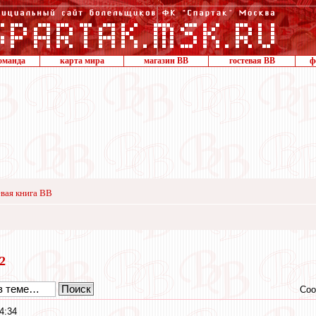
оманда
карта мира
магазин ВВ
гостевая ВВ
ф
вая книга ВВ
22
Соо
4:34