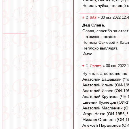
Но есть чуйка, что ещё 
#
SAS
» 30 окт 2022 12:
Дед Слава
,
Слава, спасибо за ответ
...а жизнь покажет.
Но пока Сычевой и Кашт
Неплохо выглядят.
Имхо
#
Спектр
» 30 окт 2022 1
Ну и плюс, естественно:
Анатолий Башашкин ("по
Анатолий Ильин (ОИ-19
Анатолий Исаев (ОИ-19
Анатолий Крутиков (ЧЕ-
Евгений Кузнецов (ОИ-1
Анатолий Маслёнкин (О
Игорь Нетто (ОИ-1956, 
Михаил Огоньков (ОИ-1
Алексей Парамонов (ОИ