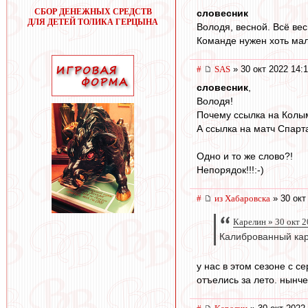
СБОР ДЕНЕЖНЫХ СРЕДСТВ
словесник
ДЛЯ ДЕТЕЙ ТОЛИКА ГЕРЦЫНА
Володя, весной. Всё ве
Команде нужен хоть мал
#
SAS
» 30 окт 2022 14:
словесник
,
Володя!
Почему ссылка на Колым
А ссылка на матч Спарт
Одно и то же слово?!
Непорядок!!!:-)
#
из Хабаровска
» 30 окт
Карелин » 30 окт 2
Калиброванный кара
у нас в этом сезоне с 
отъелись за лето. нынче