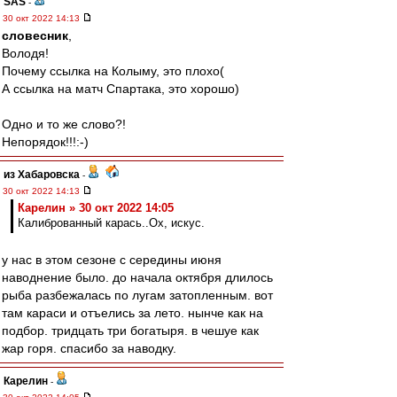
SAS
-
30 окт 2022 14:13
словесник
,
Володя!
Почему ссылка на Колыму, это плохо(
А ссылка на матч Спартака, это хорошо)
Одно и то же слово?!
Непорядок!!!:-)
из Хабаровска
-
30 окт 2022 14:13
Карелин » 30 окт 2022 14:05
Калиброванный карась..Ох, искус.
у нас в этом сезоне с середины июня
наводнение было. до начала октября длилось
рыба разбежалась по лугам затопленным. вот
там караси и отъелись за лето. нынче как на
подбор. тридцать три богатыря. в чешуе как
жар горя. спасибо за наводку.
Карелин
-