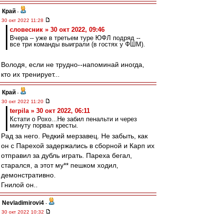
Край
-
30 окт 2022 11:28
словесник » 30 окт 2022, 09:46
Вчера -- уже в третьем туре ЮФЛ подряд --
все три команды выиграли (в гостях у ФШМ).
Володя, если не трудно--напоминай иногда,
кто их тренирует...
Край
-
30 окт 2022 11:20
terpila » 30 окт 2022, 06:11
Кстати о Рохо...Не забил пенальти и через
минуту порвал кресты.
Рад за него. Редкий мерзавец. Не забыть, как
он с Парехой задержались в сборной и Карп их
отправил за дубль играть. Пареха бегал,
старался, а этот му** пешком ходил,
демонстративно.
Гнилой он..
Nevladimirovi4
-
30 окт 2022 10:32