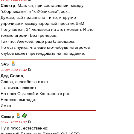
Спектр
, Маялся, при составлении, между
"сборниками" и "клУбниками", хех..
Думаю, всё правильно - и те, и другие
упрочивали международный престиж ВиМ.
Получается, 34 человека на этот момент. И это
только игроки. Без тренеров.
Так что, Алексей, ещё раз благодарю.
Но есть чуйка, что ещё кто-нибудь из игроков
клубов может претендовать на попадание.
SAS
-
30 окт 2022 12:42
Дед Слава
,
Слава, спасибо за ответ!
...а жизнь покажет.
Но пока Сычевой и Каштанов в рпл
Неплохо выглядят.
Имхо
Спектр
-
30 окт 2022 12:37
Ну и плюс, естественно: