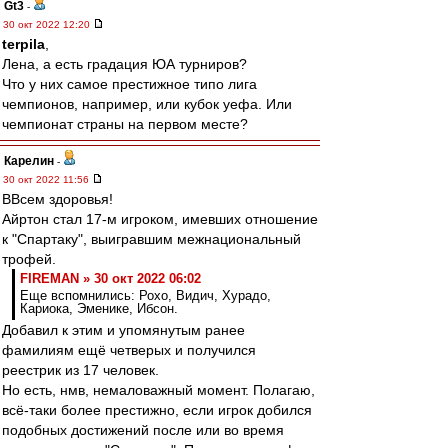
Gt3
-
30 окт 2022 12:20
terpila
,
Лена, а есть градация ЮА турниров?
Что у них самое престижное типо лига
чемпионов, например, или кубок уефа. Или
чемпионат страны на первом месте?
Карелин
-
30 окт 2022 11:56
ВВсем здоровья!
Айртон стал 17-м игроком, имевших отношение
к "Спартаку", выигравшим межнациональный
трофей.
FIREMAN » 30 окт 2022 06:02
Еще вспомнились: Рохо, Видич, Хурадо,
Кариока, Эменике, Ибсон.
Добавил к этим и упомянутым ранее
фамилиям ещё четверых и получился
реестрик из 17 человек.
Но есть, нмв, немаловажный момент. Полагаю,
всё-таки более престижно, если игрок добился
подобных достижений после или во время