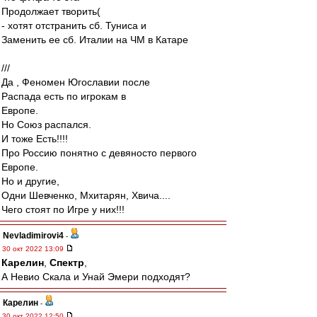
Продолжает творить(
- хотят отстранить сб. Туниса и
Заменить ее сб. Италии на ЧМ в Катаре
///
Да , Феномен Югославии после
Распада есть по игрокам в
Европе.
Но Союз распался.
И тоже Есть!!!!
Про Россию понятно с девяносто первого
Европе.
Но и другие,
Одни Шевченко, Мхитарян, Хвича....
Чего стоят по Игре у них!!!
Nevladimirovi4
-
30 окт 2022 13:09
Карелин
,
Спектр
,
А Невио Скала и Унай Эмери подходят?
Карелин
-
30 окт 2022 12:50