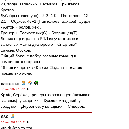
Из, тогда, запасных: Песьяков, Брызгалов,
Кротов.
Дублёры (накануне) - 2:2 (1:0 – Пантелеев, 12.
2:1 – Обухов, 45+2 (Пантелеев, Бакаев). Судья
-
Антон Фролов
, хех..
Тренеры: Бесчастных(С) - Бояринцев(Т)
До сих пор играют в РПЛ из участников и
запасных матча дублёров от "Спартака":
Бакаев, Обухов.
Общий баланс побед главных команд в
чемпионатах страны:
46 наших против 40 ихих. Задача, полагаю,
предельно ясна.
словесник
-
30 окт 2022 13:31
Край
, Серёжа, тренеры юфээловцев (называю
главных): у старших -- Кужлев-младший, у
средних -- Джубанов, у младших -- Сидоров.
SAS
-
30 окт 2022 13:21
что фИфа то эта