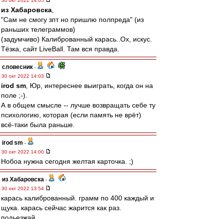
30 окт 2022 14:05
из Хабаровска
,
"Сам не смогу зпт но пришлю полпреда" (из
раньших телеграммов)
(задумчиво) Калиброванный карась..Ох, искус.
Тёзка, сайт LiveBall. Там вся правда.
словесник
-
30 окт 2022 14:03
irod sm
, Юр, интереснее выиграть, когда он на
поле ;-).
А в общем смысле -- лучше возвращать себе ту
психологию, которая (если память не врёт)
всё-таки была раньше.
irod sm
-
30 окт 2022 14:00
Нобоа нужна сегодня желтая карточка. ;)
из Хабаровска
-
30 окт 2022 13:54
карась калиброванный. грамм по 400 каждый и
щука. карась сейчас жарится как раз.
подьезжай