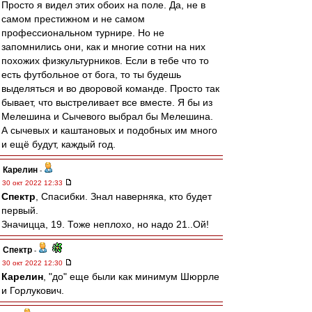
Просто я видел этих обоих на поле. Да, не в
самом престижном и не самом
профессиональном турнире. Но не
запомнились они, как и многие сотни на них
похожих физкультурников. Если в тебе что то
есть футбольное от бога, то ты будешь
выделяться и во дворовой команде. Просто так
бывает, что выстреливает все вместе. Я бы из
Мелешина и Сычевого выбрал бы Мелешина.
А сычевых и каштановых и подобных им много
и ещё будут, каждый год.
Карелин
-
30 окт 2022 12:33
Спектр
, Спасибки. Знал наверняка, кто будет
первый.
Значицца, 19. Тоже неплохо, но надо 21..Ой!
Спектр
-
30 окт 2022 12:30
Карелин
, "до" еще были как минимум Шюррле
и Горлукович.