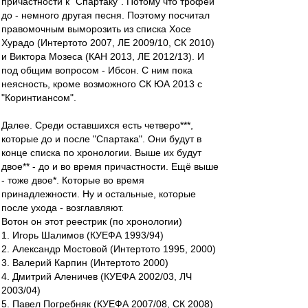
причастности к "Спартаку". Потому что трофеи
до - немного другая песня. Поэтому посчитал
правомочным выморозить из списка Хосе
Хурадо (Интертото 2007, ЛЕ 2009/10, СК 2010)
и Виктора Мозеса (КАН 2013, ЛЕ 2012/13). И
под общим вопросом - Ибсон. С ним пока
неясность, кроме возможного СК ЮА 2013 с
"Коринтиансом".
Далее. Среди оставшихся есть четверо***,
которые до и после "Спартака". Они будут в
конце списка по хронологии. Выше их будут
двое** - до и во время причастности. Ещё выше
- тоже двое*. Которые во время
принадлежности. Ну и остальные, которые
после ухода - возглавляют.
Вотон он этот реестрик (по хронологии)
1. Игорь Шалимов (КУЕФА 1993/94)
2. Александр Мостовой (Интертото 1995, 2000)
3. Валерий Карпин (Интертото 2000)
4. Дмитрий Аленичев (КУЕФА 2002/03, ЛЧ
2003/04)
5. Павел Погребняк (КУЕФА 2007/08, СК 2008)