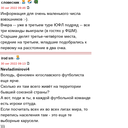
словесник
-
30 окт 2022 09:46
Информация для очень маленького числа
вэвэшников :-).
Вчера -- уже в третьем туре ЮФЛ подряд -- все
три команды выиграли (в гостях у ФШМ).
Старшие делят третье-четвёртое места,
средние на третьем, младшие подобрались к
первому на расстояние в два очка.
irod sm
-
30 окт 2022 09:13
Nevladimirovi4
Володь, феномен югославского футболиста
еще ярче.
Сколько их там всего живёт на территории
бывшей союзной страны?
А вот, поди ж ты, в каждой футбольной команде
есть игроки оттуда.
Если посчитать всех их во всех лигах мира, то
перепись населения там - это еще те
выборные карусели.
)))