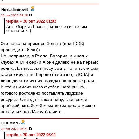
Nevladimirovi4
-
30 окт 2022 08:28
terpila » 30 окт 2022 01:03
Ага. Убери из Европы латиносов и что там
останется?:-)
Это легко на примере Зенита (или ПСЖ)
проследить. Я за)))
Но, например, в Реале, Баварии, и многих
клубах АПЛ и серии А они далеко не на первых
ролях. Латинос, латиносу рознь - они тысячами
гастролируют по Европе (частично, в ЮВА) и
лишь десятки из них выходят на первые роли.
И это из милионного футбольного рынка,
готового постоянно поставлять людские
ресурсы. Отсюда в какой-нибудь кипрской,
арабской, китайской команде запросто можно
наткнуться на ЛА-футболиста.
FIREMAN
-
30 окт 2022 06:21
terpila » 30 окт 2022 06:11