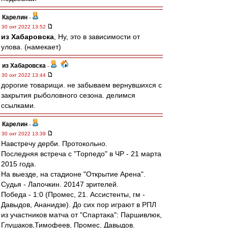
Карелин
-
30 окт 2022 13:52
из Хабаровска
, Ну, это в зависимости от
улова. (намекает)
из Хабаровска
-
30 окт 2022 13:44
дорогие товарищи. не забываем вернувшихся с
закрытия рыболовного сезона. делимся
ссылками.
Карелин
-
30 окт 2022 13:39
Навстречу дерби. Протокольно.
Последняя встреча с "Торпедо" в ЧР - 21 марта
2015 года.
На выезде, на стадионе "Открытие Арена".
Судья - Лапочкин. 20147 зрителей.
Победа - 1:0 (Промес, 21. Ассистенты, гм -
Давыдов, Ананидзе). До сих пор играют в РПЛ
из участников матча от "Спартака": Паршивлюк,
Глушаков,Тимофеев, Промес, Давыдов.