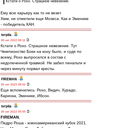
Кстати о Рохо. Страшное невезение.
Ему всю карьеру как то не везет.
Хмм, не отметили еще Мозеса. Как и Эменике
- победитель КАН.
terpila
-
30 окт 2022 06:11
Кстати о Рохо. Страшное невезение. Тут
Чемпионство Боки на кону было, и судя по
всему, Рохо выпросился в состав с
недолеченной травмой. Не забил пенальти и
через минуту порвал кресты.
FIREMAN
-
30 окт 2022 06:02
Еще вспомнились: Рохо, Видич, Хурадо,
Кариока, Эменике, Ибсон.
terpila
-
30 окт 2022 05:55
FIREMAN
,
Педро Роша - южноамериканский кубок 2021.