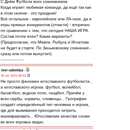
С Днём Футбола всех сокнижников.
Когда играет любимая команда, да ещё так как
в этом сезоне - это праздник!
Всё остальное - европейское или ЛА-ское, да и
игры прямых конкурентов (отчасти) - вторично
по сравнению с тем, что сегодня НАША ИГРА.
Состав почти ясен? Какие варианты?
(Предполагаю, что Мевли, Рыбуса и Игнатова
не будет в старте. По Зиньковскому сомнения -
сразу или потом выпустит).
----------------
tver-udomlya
-
30 окт 2022 09:55
Не просто феномен югославского футболиста ,
а югославского игрока: футбол, волейбол,
баскетбол, водное поло, гандбол. Причём у
всех:сербы, хорваты, словенцы... География
создаёт определённый тип человека и игрока,
где для выживания приходится хитрить,
маневрировать... Югославские качества схожи
во всех игровых видах.