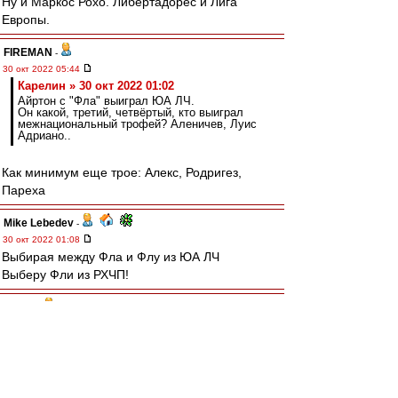
Ну и Маркос Рохо. Либертадорес и Лига
Европы.
FIREMAN
-
30 окт 2022 05:44
Карелин » 30 окт 2022 01:02
Айртон с "Фла" выиграл ЮА ЛЧ.
Он какой, третий, четвёртый, кто выиграл
межнациональный трофей? Аленичев, Луис
Адриано..
Как минимум еще трое: Алекс, Родригез,
Пареха
Mike Lebedev
-
30 окт 2022 01:08
Выбирая между Фла и Флу из ЮА ЛЧ
Выберу Фли из РХЧП!
terpila
-
30 окт 2022 01:08
У Фламенго не выстрелила их сегодняшняя
звезда континентального масштаба Педро.
Работал разгильдяй Габигол.