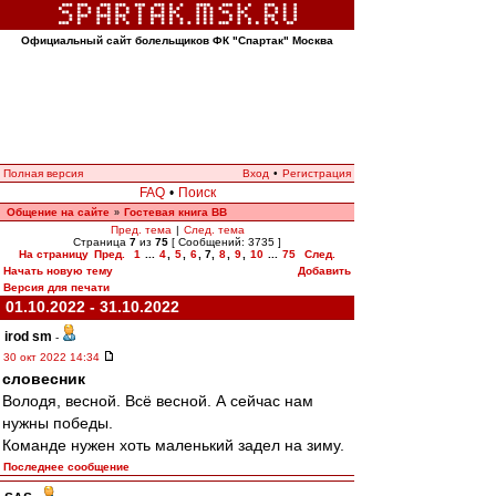
Официальный сайт болельщиков ФК "Спартак" Москва
Полная версия
Вход
•
Регистрация
FAQ
•
Поиск
Общение на сайте
Гостевая книга ВВ
»
Пред. тема
|
След. тема
Страница
7
из
75
[ Сообщений: 3735 ]
На страницу
Пред.
1
...
4
,
5
,
6
,
7
,
8
,
9
,
10
...
75
След.
Начать новую тему
Добавить
Версия для печати
01.10.2022 - 31.10.2022
irod sm
-
30 окт 2022 14:34
словесник
Володя, весной. Всё весной. А сейчас нам
нужны победы.
Команде нужен хоть маленький задел на зиму.
Последнее сообщение