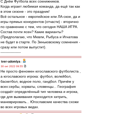
С Днём Футбола всех сокнижников.
Когда играет любимая команда, да ещё так как
в этом сезоне - это праздник!
Всё остальное - европейское или ЛА-ское, да и
игры прямых конкурентов (отчасти) - вторично
по сравнению с тем, что сегодня НАША ИГРА.
Состав почти ясен? Какие варианты?
(Предполагаю, что Мевли, Рыбуса и Игнатова
не будет в старте. По Зиньковскому сомнения -
сразу или потом выпустит).
----------------
tver-udomlya
-
30 окт 2022 09:55
Не просто феномен югославского футболиста ,
а югославского игрока: футбол, волейбол,
баскетбол, водное поло, гандбол. Причём у
всех:сербы, хорваты, словенцы... География
создаёт определённый тип человека и игрока,
где для выживания приходится хитрить,
маневрировать... Югославские качества схожи
во всех игровых видах.