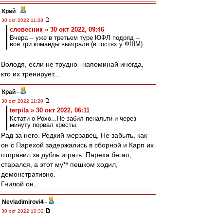
Край
-
30 окт 2022 11:28
словесник » 30 окт 2022, 09:46
Вчера -- уже в третьем туре ЮФЛ подряд --
все три команды выиграли (в гостях у ФШМ).
Володя, если не трудно--напоминай иногда,
кто их тренирует...
Край
-
30 окт 2022 11:20
terpila » 30 окт 2022, 06:11
Кстати о Рохо...Не забил пенальти и через
минуту порвал кресты.
Рад за него. Редкий мерзавец. Не забыть, как
он с Парехой задержались в сборной и Карп их
отправил за дубль играть. Пареха бегал,
старался, а этот му** пешком ходил,
демонстративно.
Гнилой он..
Nevladimirovi4
-
30 окт 2022 10:32