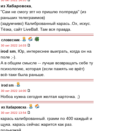
30 окт 2022 14:05
из Хабаровска
,
"Сам не смогу зпт но пришлю полпреда" (из
раньших телеграммов)
(задумчиво) Калиброванный карась..Ох, искус.
Тёзка, сайт LiveBall. Там вся правда.
словесник
-
30 окт 2022 14:03
irod sm
, Юр, интереснее выиграть, когда он на
поле ;-).
А в общем смысле -- лучше возвращать себе ту
психологию, которая (если память не врёт)
всё-таки была раньше.
irod sm
-
30 окт 2022 14:00
Нобоа нужна сегодня желтая карточка. ;)
из Хабаровска
-
30 окт 2022 13:54
карась калиброванный. грамм по 400 каждый и
щука. карась сейчас жарится как раз.
подьезжай