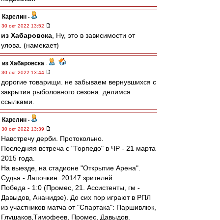
Карелин
-
30 окт 2022 13:52
из Хабаровска
, Ну, это в зависимости от
улова. (намекает)
из Хабаровска
-
30 окт 2022 13:44
дорогие товарищи. не забываем вернувшихся с
закрытия рыболовного сезона. делимся
ссылками.
Карелин
-
30 окт 2022 13:39
Навстречу дерби. Протокольно.
Последняя встреча с "Торпедо" в ЧР - 21 марта
2015 года.
На выезде, на стадионе "Открытие Арена".
Судья - Лапочкин. 20147 зрителей.
Победа - 1:0 (Промес, 21. Ассистенты, гм -
Давыдов, Ананидзе). До сих пор играют в РПЛ
из участников матча от "Спартака": Паршивлюк,
Глушаков,Тимофеев, Промес, Давыдов.