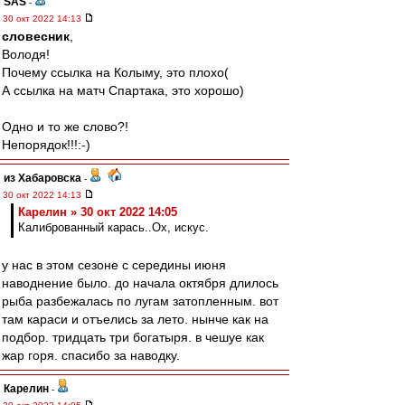
SAS
-
30 окт 2022 14:13
словесник
,
Володя!
Почему ссылка на Колыму, это плохо(
А ссылка на матч Спартака, это хорошо)
Одно и то же слово?!
Непорядок!!!:-)
из Хабаровска
-
30 окт 2022 14:13
Карелин » 30 окт 2022 14:05
Калиброванный карась..Ох, искус.
у нас в этом сезоне с середины июня
наводнение было. до начала октября длилось
рыба разбежалась по лугам затопленным. вот
там караси и отъелись за лето. нынче как на
подбор. тридцать три богатыря. в чешуе как
жар горя. спасибо за наводку.
Карелин
-