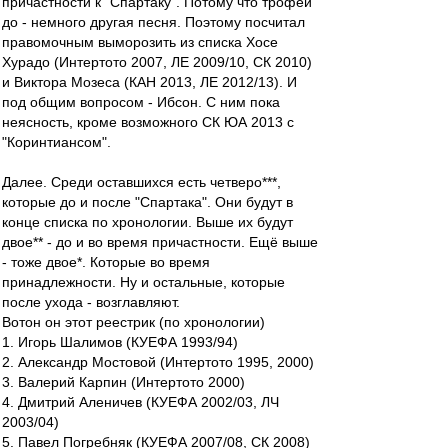
причастности к "Спартаку". Потому что трофеи
до - немного другая песня. Поэтому посчитал
правомочным выморозить из списка Хосе
Хурадо (Интертото 2007, ЛЕ 2009/10, СК 2010)
и Виктора Мозеса (КАН 2013, ЛЕ 2012/13). И
под общим вопросом - Ибсон. С ним пока
неясность, кроме возможного СК ЮА 2013 с
"Коринтиансом".
Далее. Среди оставшихся есть четверо***,
которые до и после "Спартака". Они будут в
конце списка по хронологии. Выше их будут
двое** - до и во время причастности. Ещё выше
- тоже двое*. Которые во время
принадлежности. Ну и остальные, которые
после ухода - возглавляют.
Вотон он этот реестрик (по хронологии)
1. Игорь Шалимов (КУЕФА 1993/94)
2. Александр Мостовой (Интертото 1995, 2000)
3. Валерий Карпин (Интертото 2000)
4. Дмитрий Аленичев (КУЕФА 2002/03, ЛЧ
2003/04)
5. Павел Погребняк (КУЕФА 2007/08, СК 2008)