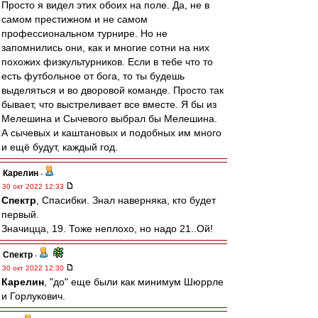
Просто я видел этих обоих на поле. Да, не в
самом престижном и не самом
профессиональном турнире. Но не
запомнились они, как и многие сотни на них
похожих физкультурников. Если в тебе что то
есть футбольное от бога, то ты будешь
выделяться и во дворовой команде. Просто так
бывает, что выстреливает все вместе. Я бы из
Мелешина и Сычевого выбрал бы Мелешина.
А сычевых и каштановых и подобных им много
и ещё будут, каждый год.
Карелин
-
30 окт 2022 12:33
Спектр
, Спасибки. Знал наверняка, кто будет
первый.
Значицца, 19. Тоже неплохо, но надо 21..Ой!
Спектр
-
30 окт 2022 12:30
Карелин
, "до" еще были как минимум Шюррле
и Горлукович.