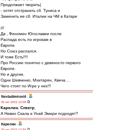
Продолжает творить(
- хотят отстранить сб. Туниса и
Заменить ее сб. Италии на ЧМ в Катаре
///
Да , Феномен Югославии после
Распада есть по игрокам в
Европе.
Но Союз распался.
И тоже Есть!!!!
Про Россию понятно с девяносто первого
Европе.
Но и другие,
Одни Шевченко, Мхитарян, Хвича....
Чего стоят по Игре у них!!!
Nevladimirovi4
-
30 окт 2022 13:09
Карелин
,
Спектр
,
А Невио Скала и Унай Эмери подходят?
Карелин
-
30 окт 2022 12:50