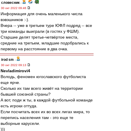
словесник
-
30 окт 2022 09:46
Информация для очень маленького числа
вэвэшников :-).
Вчера -- уже в третьем туре ЮФЛ подряд -- все
три команды выиграли (в гостях у ФШМ).
Старшие делят третье-четвёртое места,
средние на третьем, младшие подобрались к
первому на расстояние в два очка.
irod sm
-
30 окт 2022 09:13
Nevladimirovi4
Володь, феномен югославского футболиста
еще ярче.
Сколько их там всего живёт на территории
бывшей союзной страны?
А вот, поди ж ты, в каждой футбольной команде
есть игроки оттуда.
Если посчитать всех их во всех лигах мира, то
перепись населения там - это еще те
выборные карусели.
)))