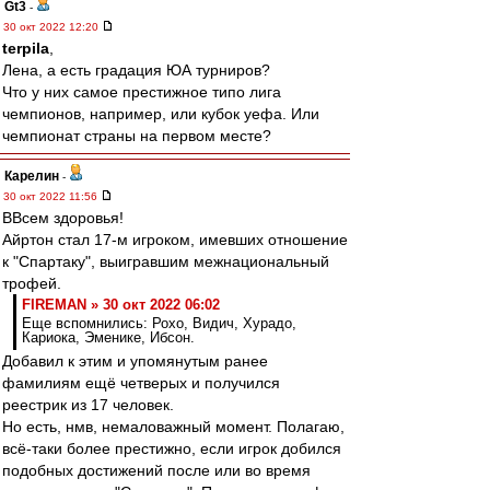
Gt3
-
30 окт 2022 12:20
terpila
,
Лена, а есть градация ЮА турниров?
Что у них самое престижное типо лига
чемпионов, например, или кубок уефа. Или
чемпионат страны на первом месте?
Карелин
-
30 окт 2022 11:56
ВВсем здоровья!
Айртон стал 17-м игроком, имевших отношение
к "Спартаку", выигравшим межнациональный
трофей.
FIREMAN » 30 окт 2022 06:02
Еще вспомнились: Рохо, Видич, Хурадо,
Кариока, Эменике, Ибсон.
Добавил к этим и упомянутым ранее
фамилиям ещё четверых и получился
реестрик из 17 человек.
Но есть, нмв, немаловажный момент. Полагаю,
всё-таки более престижно, если игрок добился
подобных достижений после или во время