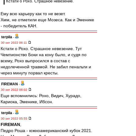
Кстати о Рохо. Страшное невезение.
Ему всю карьеру как то не везет.
Хмм, не отметили еще Мозеса. Как и Эменике
- победитель КАН.
terpila
-
30 окт 2022 06:11
Кстати о Рохо. Страшное невезение. Тут
Чемпионство Боки на кону было, и судя по
всему, Рохо выпросился в состав с
недолеченной травмой. Не забил пенальти и
через минуту порвал кресты.
FIREMAN
-
30 окт 2022 06:02
Еще вспомнились: Рохо, Видич, Хурадо,
Кариока, Эменике, Ибсон.
terpila
-
30 окт 2022 05:55
FIREMAN
,
Педро Роша - южноамериканский кубок 2021.