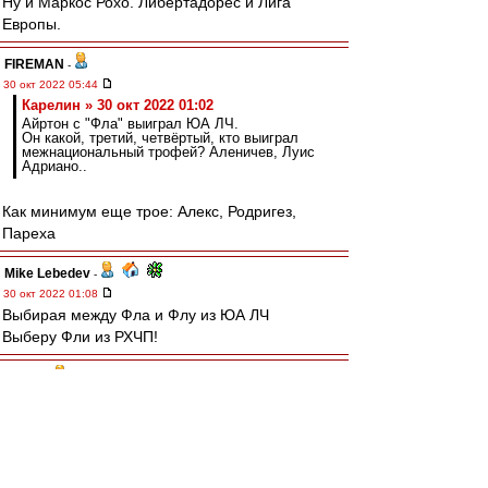
Ну и Маркос Рохо. Либертадорес и Лига
Европы.
FIREMAN
-
30 окт 2022 05:44
Карелин » 30 окт 2022 01:02
Айртон с "Фла" выиграл ЮА ЛЧ.
Он какой, третий, четвёртый, кто выиграл
межнациональный трофей? Аленичев, Луис
Адриано..
Как минимум еще трое: Алекс, Родригез,
Пареха
Mike Lebedev
-
30 окт 2022 01:08
Выбирая между Фла и Флу из ЮА ЛЧ
Выберу Фли из РХЧП!
terpila
-
30 окт 2022 01:08
У Фламенго не выстрелила их сегодняшняя
звезда континентального масштаба Педро.
Работал разгильдяй Габигол.