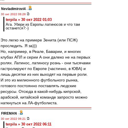
Nevladimirovi4
-
30 окт 2022 08:28
terpila » 30 окт 2022 01:03
Ага. Убери из Европы латиносов и что там
останется?:-)
Это легко на примере Зенита (или ПСЖ)
проследить. Я за)))
Но, например, в Реале, Баварии, и многих
клубах АПЛ и серии А они далеко не на первых
ролях. Латинос, латиносу рознь - они тысячами
гастролируют по Европе (частично, в ЮВА) и
лишь десятки из них выходят на первые роли.
И это из милионного футбольного рынка,
готового постоянно поставлять людские
ресурсы. Отсюда в какой-нибудь кипрской,
арабской, китайской команде запросто можно
наткнуться на ЛА-футболиста.
FIREMAN
-
30 окт 2022 06:21
terpila » 30 окт 2022 06:11