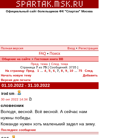
Официальный сайт болельщиков ФК "Спартак" Москва
Полная версия
Вход
•
Регистрация
FAQ
•
Поиск
Общение на сайте
Гостевая книга ВВ
»
Пред. тема
|
След. тема
Страница
7
из
75
[ Сообщений: 3735 ]
На страницу
Пред.
1
...
4
,
5
,
6
,
7
,
8
,
9
,
10
...
75
След.
Начать новую тему
Добавить
Версия для печати
01.10.2022 - 31.10.2022
irod sm
-
30 окт 2022 14:34
словесник
Володя, весной. Всё весной. А сейчас нам
нужны победы.
Команде нужен хоть маленький задел на зиму.
Последнее сообщение