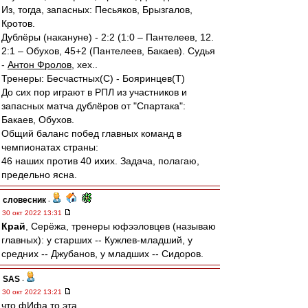
Из, тогда, запасных: Песьяков, Брызгалов,
Кротов.
Дублёры (накануне) - 2:2 (1:0 – Пантелеев, 12.
2:1 – Обухов, 45+2 (Пантелеев, Бакаев). Судья
-
Антон Фролов
, хех..
Тренеры: Бесчастных(С) - Бояринцев(Т)
До сих пор играют в РПЛ из участников и
запасных матча дублёров от "Спартака":
Бакаев, Обухов.
Общий баланс побед главных команд в
чемпионатах страны:
46 наших против 40 ихих. Задача, полагаю,
предельно ясна.
словесник
-
30 окт 2022 13:31
Край
, Серёжа, тренеры юфээловцев (называю
главных): у старших -- Кужлев-младший, у
средних -- Джубанов, у младших -- Сидоров.
SAS
-
30 окт 2022 13:21
что фИфа то эта