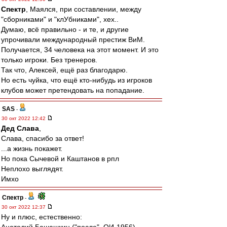
Спектр
, Маялся, при составлении, между
"сборниками" и "клУбниками", хех..
Думаю, всё правильно - и те, и другие
упрочивали международный престиж ВиМ.
Получается, 34 человека на этот момент. И это
только игроки. Без тренеров.
Так что, Алексей, ещё раз благодарю.
Но есть чуйка, что ещё кто-нибудь из игроков
клубов может претендовать на попадание.
SAS
-
30 окт 2022 12:42
Дед Слава
,
Слава, спасибо за ответ!
...а жизнь покажет.
Но пока Сычевой и Каштанов в рпл
Неплохо выглядят.
Имхо
Спектр
-
30 окт 2022 12:37
Ну и плюс, естественно: