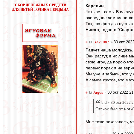
СБОР ДЕНЕЖНЫХ СРЕДСТВ
Карелин
,
ДЛЯ ДЕТЕЙ ТОЛИКА ГЕРЦЫНА
Читыре - семь. В следу
очередное чемпионство
Так, шо фнл два пусть гот
Никого, годного "Спарта
#
BAV1982
» 30 окт 2022
Радует наша молодёжь.
Они растут, в их лице 
свою игру, да порою что
первых порах я не вери
Мы уже и забыли, что у 
А самое крутое, что мат
#
Argos
» 30 окт 2022 21
brd » 30 окт 2022 
Отскок был от ноги
Мне тоже показалось, чт