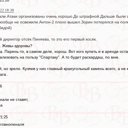
 21:28
022 18:38
али.Атаки организованы очень хорошо.До штрафной.Дальше были 
 вообще не освежили.Антон-2 плохо вышел.Зорин потерялся на пол
бедой)
 директор отсёк Пиняева, то это его первый косяк.
ю. Живы-здоровы?
а. Парень-то, в самом деле, хорош. Вот кого купить и в аренде ост
лизовать на пользу "Спартаку". А то будет раскардаш, по мне.
, но зрело. Кузяев у них главный краеугольный камень всего, а не 
ага..
26
нали не ставят,
ла
21:25
 говнопеналя