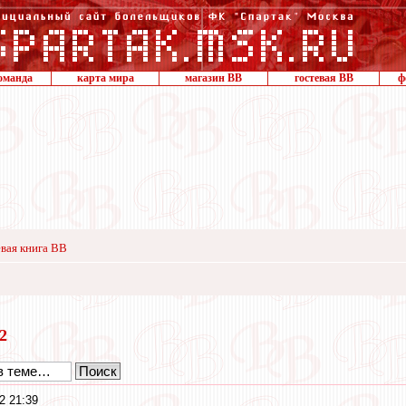
оманда
карта мира
магазин ВВ
гостевая ВВ
ф
вая книга ВВ
22
2 21:39