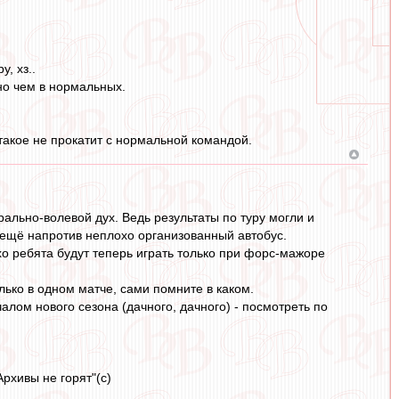
, хз..
чно чем в нормальных.
такое не прокатит с нормальной командой.
льно-волевой дух. Ведь результаты по туру могли и
ут ещё напротив неплохо организованный автобус.
о ребята будут теперь играть только при форс-мажоре
лько в одном матче, сами помните в каком.
чалом нового сезона (дачного, дачного) - посмотреть по
рхивы не горят"(с)