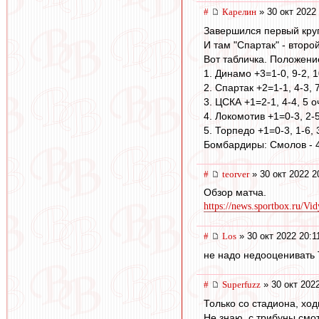
#
Карелин
» 30 окт 2022
Завершился первый круг
И там "Спартак" - второй
Вот табличка. Положени
1. Динамо +3=1-0, 9-2, 1
2. Спартак +2=1-1, 4-3, 
3. ЦСКА +1=2-1, 4-4, 5 о
4. Локомотив +1=0-3, 2-5
5. Торпедо +1=0-3, 1-6, 
Бомбардиры: Смолов - 4
#
teorver
» 30 окт 2022 2
Обзор матча.
https://news.sportbox.ru/Vid
#
Los
» 30 окт 2022 20:1
не надо недооценивать Т
#
Superfuzz
» 30 окт 202
Только со стадиона, ход
Не знаю, с трибуны смот