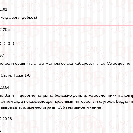
1:01
когда зеня добьёт.(
2 20:59
:) :) :)
:57
но если сравнить с тем матчем со ска-хабаровск...Там Самедов по 
 были. Тоже 1-0.
20:54
 Зенит - дорогие негры за большие деньги. Ремесленники на контр
вая команда показывающая красивый интересный футбол. Видно что
 выгрызать, а именно играть. Субъективное мнение .
2 20:58
2