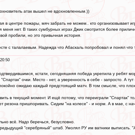
охновитель атак вышел не вдохновленным.))
 в центре пожары, мяч забрать не можем.. кто организовывает игру
ля меня нет. В таких сумбурных играх Джик смотрится более прили
овой пробили, но это привычная история.
сте с талалаевым. Надежда что Абаскаль попробовал и понял что 
 20:50
твердившимся, кстати, сегодняшняя победа укрепила у ребят мора
 "Спартак" очки. Место - нет, а уверенность в себе - запросто. А т
покойно ожидаю каждый предстоящий матч. В том смысле, что плох
вить в текущий момент. И ещё потому, что переиграли "Спартак" то
ет резона пришпоривать. Сидим "на колесе" - и норм. А в мае, с на
льно всё. Надо беречься, безусловно.
предыдущий "серебряный" штаб. Умолял РУ им ватники выписать. "А