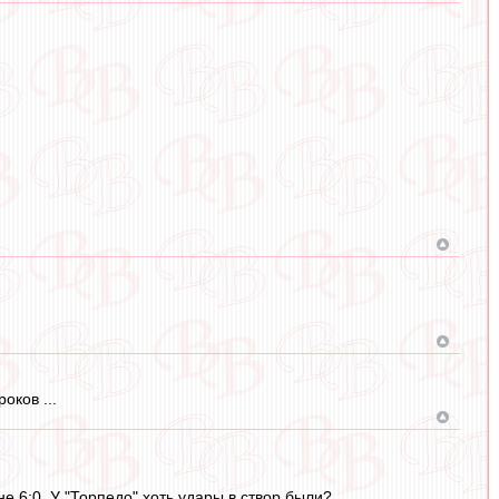
оков ...
е 6:0. У "Торпедо" хоть удары в створ были?