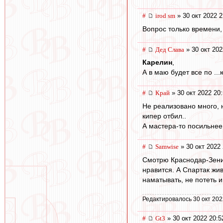
#
irod sm
» 30 окт 2022 2
Вопрос только времени, 
#
Дед Слава
» 30 окт 202
Карелин
,
А в маю будет все по ...ю. 
#
Край
» 30 окт 2022 20
Не реализовано много, 
кипер отбил..
А мастера-то посильнее
#
Samwise
» 30 окт 2022 
Смотрю Краснодар-Зенит.
нравится. А Спартак жи
наматывать, не потеть и
Редактировалось 30 окт 202
#
Gt3
» 30 окт 2022 20:5