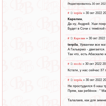
Редактировалось 30 окт 202
#
terpila
» 30 окт 2022 2
Карелин
,
Да ну, Андрей. Уши покр
Будет в Сочи с тяжёлой
#
Карелин
» 30 окт 2022
terpila
, Урванчки все ма
А Гильермо - двигается.
Так что, есть Абаскалю к
#
recchi
» 30 окт 2022 20
Кстати, у нас сейчас 37
#
terpila
» 30 окт 2022 2
Не простудился б наш т
Прям, как ребёнок : " М
Талалаев, как для зимн