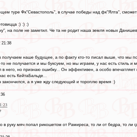
ющем туре Фк"Севастополь", в случае победы над фк"Ялта", сможет
.
овицца :) :) :)
ку", на поле не заметил. Че та не родит наша земля новых Данишевск
 21:38
мы получаем наше будущее, а по факту кто-то писал выше, что мы п
-то не получается и мы буксуем, но мы играем, у нас есть стиль и
л в него, но признаю ошибку... Он эффективен, а особо впечатляет
нас есть КейтаБальде...
ч закончился, а я уже жду следующий и тороплю время :)
:36
21:23
?
о в руку мяч попал рикошетом от Рамиреса, то ли от бедра, то ли г