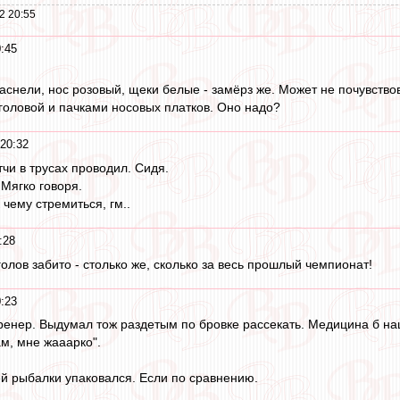
2 20:55
0:45
аснели, нос розовый, щеки белые - замёрз же. Может не почувствов
 головой и пачками носовых платков. Оно надо?
 20:32
тчи в трусах проводил. Сидя.
 Мягко говоря.
 чему стремиться, гм..
:28
 голов забито - столько же, сколько за весь прошлый чемпионат!
0:23
ренер. Выдумал тож раздетым по бровке рассекать. Медицина б наш
ам, мне жааарко".
ей рыбалки упаковался. Если по сравнению.