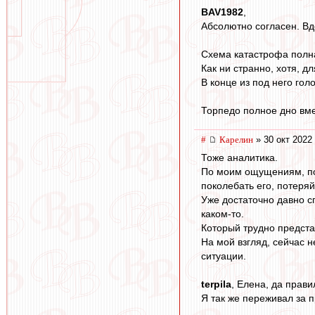
BAV1982
,
Абсолютно согласен. Вд
Схема катастрофа полная
Как ни странно, хотя, д
В конце из под него гол
Торпедо полное дно вме
#
Карелин
» 30 окт 2022
Тоже аналитика.
По моим ощущениям, под
поколебать его, потеряй
Уже достаточно давно с
каком-то.
Который трудно предста
На мой взгляд, сейчас н
ситуации.
terpila
, Елена, да прави
Я так же переживал за 