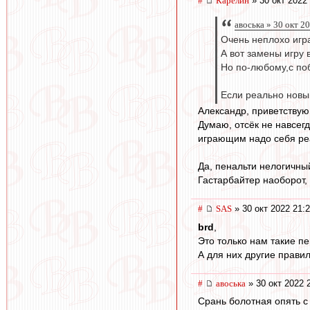
#
Карелин
» 30 окт 2022
авоська » 30 окт 2
Очень неплохо игр
А вот замены игру
Но по-любому,c по
Если реально новый
Александр, приветству
Думаю, отсёк не навсегд
играющим надо себя реа
Да, пенальти нелогичный
Гастарбайтер наоборот, 
#
SAS
» 30 окт 2022 21:
brd
,
Это только нам такие пе
А для них другие прави
#
авоська
» 30 окт 2022 
Срань болотная опять с