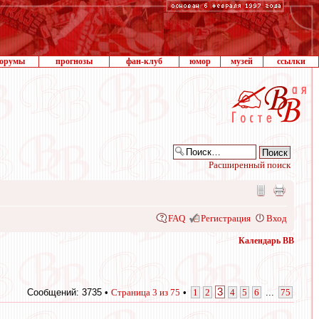
орумы
прогнозы
фан-клуб
юмор
музей
ссылки
Расширенный поиск
FAQ
Регистрация
Вход
Календарь ВВ
3
Сообщений: 3735 •
Страница
3
из
75
•
1
2
4
5
6
...
75