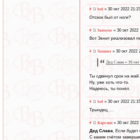
#
brd
» 30 окт 2022 21:2
Отскок был от ноги?
#
Samwise
» 30 окт 2022 
Вот Зенит реализовал пе
#
Summer
» 30 окт 2022 
Дед Слава » 30 окт
Ты сдвинул срок на май.
Ну, уже хоть что-то.
Надеюсь, ты понял.
#
brd
» 30 окт 2022 21:1
Трындец.....
#
Карелин
» 30 окт 2022
Дед Слава
, Если будет
С каким счётом заверши