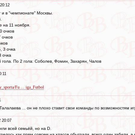
 20:12
 и в "чемпионате" Москвы.
.
е на 11 ноября.
0 очков
7 очков
чков
, 3 очка
3 очка
 гола. По 2 гола: Соболев, Фомин, Захарян, Чалов
0:11
y_sporta/Fu ... iga_Futbol
1
алалаева ... он не плохо ставит свои команды по возможностям игр
2 20:07
или всей семьёй, но на D.
релось как прям совсем на классе обыграли, всего один забили, а н