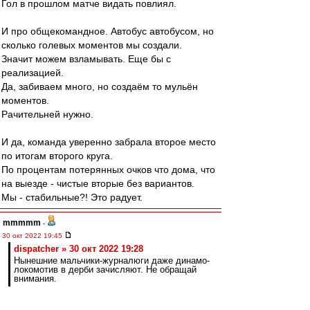
Гол в прошлом матче видать повлиял.
И про общекомандное. Автобус автобусом, но
сколько голевых моментов мы создали.
Значит можем взламывать. Еще бы с
реализацией.
Да, забиваем много, но создаём то мульён
моментов.
Рачительней нужно.
И да, команда уверенно забрала второе место
по итогам второго круга.
По процентам потерянных очков что дома, что
на выезде - чистые вторые без вариантов.
Мы - стабильные?! Это радует.
mmmmm
-
30 окт 2022 19:45
dispatcher » 30 окт 2022 19:28
Нынешние мальчики-журналюги даже динамо-
локомотив в дерби зачисляют. Не обращай
внимания.