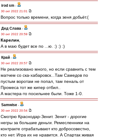
irod sm
-
30 окт 2022 21:01
Вопрос только времени, когда зеня добьёт.(
Дед Слава
-
30 окт 2022 20:59
Карелин
,
А в маю будет все по ...ю. :) :) :)
Край
-
30 окт 2022 20:57
Не реализовано много, но если сравнить с тем
матчем со ска-хабаровск...Там Самедов по
пустым воротам не попал, там пеналь от
Промеса тот же кипер отбил..
А мастера-то посильнее были. Тоже 1-0.
Samwise
-
30 окт 2022 20:54
Смотрю Краснодар-Зенит. Зенит - дорогие
негры за большие деньги. Ремесленники на
контракте отрабатывают кто добросовестно,
кто нет. Игра их не нравится. А Спартак живая