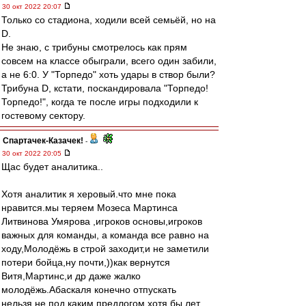
30 окт 2022 20:07
Только со стадиона, ходили всей семьёй, но на
D.
Не знаю, с трибуны смотрелось как прям
совсем на классе обыграли, всего один забили,
а не 6:0. У "Торпедо" хоть удары в створ были?
Трибуна D, кстати, поскандировала "Торпедо!
Торпедо!", когда те после игры подходили к
гостевому сектору.
Спартачек-Казачек!
-
30 окт 2022 20:05
Щас будет аналитика..
Хотя аналитик я херовый.что мне пока
нравится.мы теряем Мозеса Мартинса
Литвинова Умярова ,игроков основы,игроков
важных для команды, а команда все равно на
ходу,Молодёжь в строй заходит,и не заметили
потери бойца,ну почти,))как вернутся
Витя,Мартинс,и др даже жалко
молодёжь.Абаскаля конечно отпускать
нельзя.не под каким предлогом.хотя бы лет