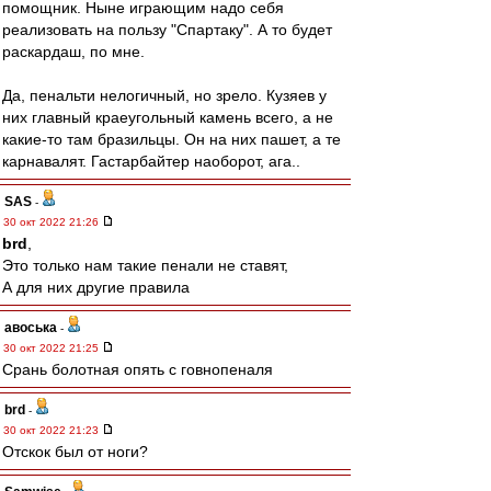
помощник. Ныне играющим надо себя
реализовать на пользу "Спартаку". А то будет
раскардаш, по мне.
Да, пенальти нелогичный, но зрело. Кузяев у
них главный краеугольный камень всего, а не
какие-то там бразильцы. Он на них пашет, а те
карнавалят. Гастарбайтер наоборот, ага..
SAS
-
30 окт 2022 21:26
brd
,
Это только нам такие пенали не ставят,
А для них другие правила
авоська
-
30 окт 2022 21:25
Срань болотная опять с говнопеналя
brd
-
30 окт 2022 21:23
Отскок был от ноги?