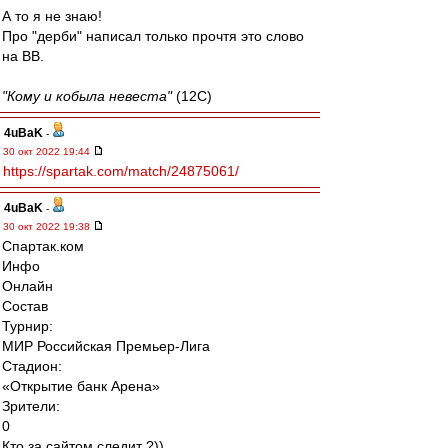
А то я не знаю!
Про "дерби" написал только прочтя это слово
на ВВ.
"Кому и кобыла невеста"
(12С)
4uBaK
-
30 окт 2022 19:44
https://spartak.com/match/24875061/
4uBaK
-
30 окт 2022 19:38
Спартак.ком
Инфо
Онлайн
Состав
Турнир:
МИР Российская Премьер-Лига
Стадион:
«Открытие банк Арена»
Зрители:
0
Кто за сайтом следит ?))