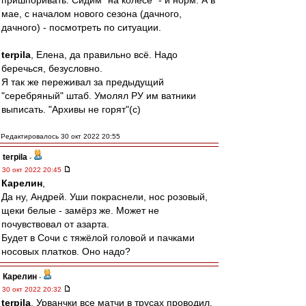
пришпоривать. Сидим "на колесе" - и норм. А в
мае, с началом нового сезона (дачного,
дачного) - посмотреть по ситуации.
terpila
, Елена, да правильно всё. Надо
беречься, безусловно.
Я так же переживал за предыдущий
"серебряный" штаб. Умолял РУ им ватники
выписать. "Архивы не горят"(с)
Редактировалось 30 окт 2022 20:55
terpila
-
30 окт 2022 20:45
Карелин
,
Да ну, Андрей. Уши покраснели, нос розовый,
щеки белые - замёрз же. Может не
почувствовал от азарта.
Будет в Сочи с тяжёлой головой и пачками
носовых платков. Оно надо?
Карелин
-
30 окт 2022 20:32
terpila
, Урванчки все матчи в трусах проводил.