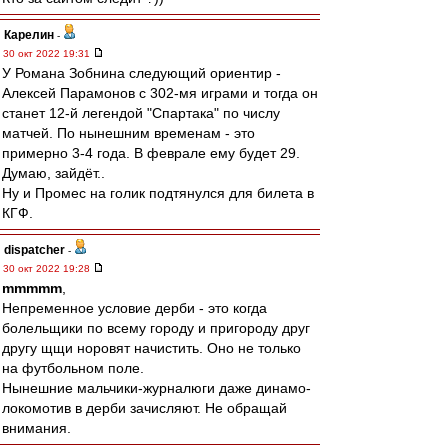
Карелин
-
30 окт 2022 19:31
У Романа Зобнина следующий ориентир -
Алексей Парамонов с 302-мя играми и тогда он
станет 12-й легендой "Спартака" по числу
матчей. По нынешним временам - это
примерно 3-4 года. В феврале ему будет 29.
Думаю, зайдёт..
Ну и Промес на голик подтянулся для билета в
КГФ.
dispatcher
-
30 окт 2022 19:28
mmmmm
,
Непременное условие дерби - это когда
болельщики по всему городу и пригороду друг
другу щщи норовят начистить. Оно не только
на футбольном поле.
Нынешние мальчики-журналюги даже динамо-
локомотив в дерби зачисляют. Не обращай
внимания.