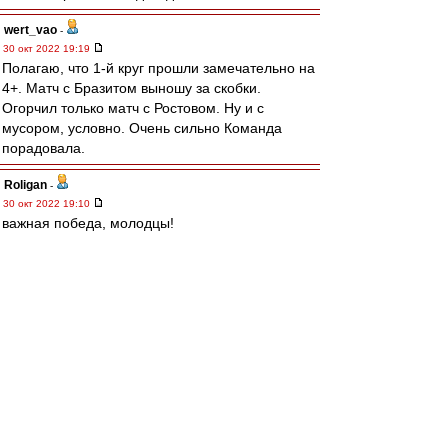
wert_vao
-
30 окт 2022 19:19
Полагаю, что 1-й круг прошли замечательно на
4+. Матч с Бразитом выношу за скобки.
Огорчил только матч с Ростовом. Ну и с
мусором, условно. Очень сильно Команда
порадовала.
Roligan
-
30 окт 2022 19:10
важная победа, молодцы!
4uBaK
-
30 окт 2022 19:10
1 круг на 2 месте ....
После пару туров писали чтоб не вылететь .....
ВВ с победой .
Спартачек-Казачек!
-
30 окт 2022 19:09
ys
, а находимся на 2месте))