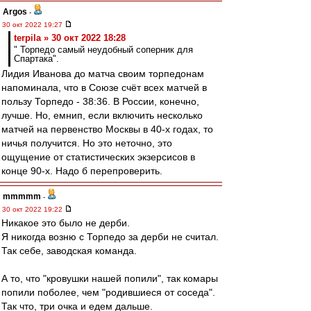
Argos
-
30 окт 2022 19:27
terpila » 30 окт 2022 18:28
" Торпедо самый неудобный соперник для
Спартака".
Лидия Иванова до матча своим торпедонам
напоминала, что в Союзе счёт всех матчей в
пользу Торпедо - 38:36. В России, конечно,
лучше. Но, емнип, если включить несколько
матчей на первенство Москвы в 40-х годах, то
ничья получится. Но это неточно, это
ощущение от статистических экзерсисов в
конце 90-х. Надо б перепроверить.
mmmmm
-
30 окт 2022 19:22
Никакое это было не дерби.
Я никогда возню с Торпедо за дерби не считал.
Так себе, заводская команда.
А то, что "кровушки нашей попили", так комары
попили поболее, чем "родившиеся от соседа".
Так что, три очка и едем дальше.