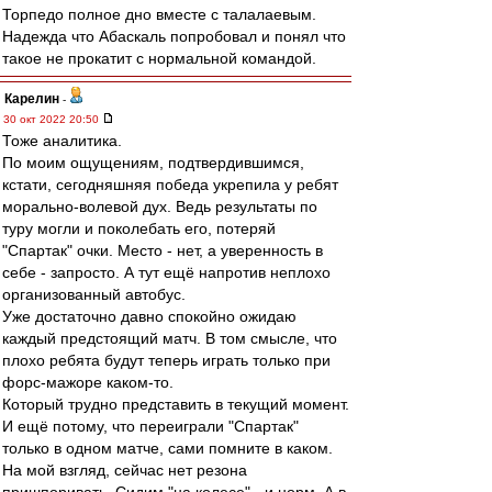
Торпедо полное дно вместе с талалаевым.
Надежда что Абаскаль попробовал и понял что
такое не прокатит с нормальной командой.
Карелин
-
30 окт 2022 20:50
Тоже аналитика.
По моим ощущениям, подтвердившимся,
кстати, сегодняшняя победа укрепила у ребят
морально-волевой дух. Ведь результаты по
туру могли и поколебать его, потеряй
"Спартак" очки. Место - нет, а уверенность в
себе - запросто. А тут ещё напротив неплохо
организованный автобус.
Уже достаточно давно спокойно ожидаю
каждый предстоящий матч. В том смысле, что
плохо ребята будут теперь играть только при
форс-мажоре каком-то.
Который трудно представить в текущий момент.
И ещё потому, что переиграли "Спартак"
только в одном матче, сами помните в каком.
На мой взгляд, сейчас нет резона