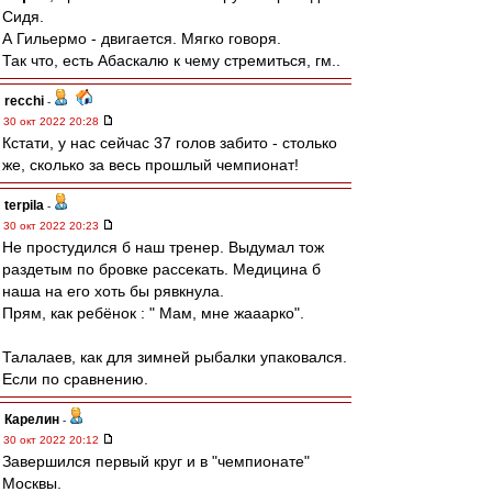
Сидя.
А Гильермо - двигается. Мягко говоря.
Так что, есть Абаскалю к чему стремиться, гм..
recchi
-
30 окт 2022 20:28
Кстати, у нас сейчас 37 голов забито - столько
же, сколько за весь прошлый чемпионат!
terpila
-
30 окт 2022 20:23
Не простудился б наш тренер. Выдумал тож
раздетым по бровке рассекать. Медицина б
наша на его хоть бы рявкнула.
Прям, как ребёнок : " Мам, мне жааарко".
Талалаев, как для зимней рыбалки упаковался.
Если по сравнению.
Карелин
-
30 окт 2022 20:12
Завершился первый круг и в "чемпионате"
Москвы.