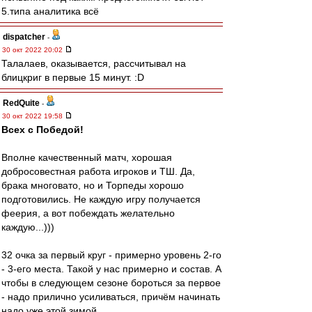
5.типа аналитика всё
dispatcher
-
30 окт 2022 20:02
Талалаев, оказывается, рассчитывал на
блицкриг в первые 15 минут. :D
RedQuite
-
30 окт 2022 19:58
Всех с Победой!
Вполне качественный матч, хорошая
добросовестная работа игроков и ТШ. Да,
брака многовато, но и Торпеды хорошо
подготовились. Не каждую игру получается
феерия, а вот побеждать желательно
каждую...)))
32 очка за первый круг - примерно уровень 2-го
- 3-его места. Такой у нас примерно и состав. А
чтобы в следующем сезоне бороться за первое
- надо прилично усиливаться, причём начинать
надо уже этой зимой.