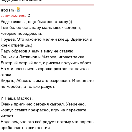
irod sm
-
30 окт 2022 19:50
Редко злюсь , еще быстрее отхожу ))
Тем более есть пару мальчишек сегодня,
которые порадовали.
Пруцев. Это какой-то мелкий клещ. Вцепится и
хрен отцепишь.)
Пару обрезов я ему в вину не ставлю.
Он, как и Литвинов и Умяров, играют также.
Быстрый острый пас, с риском получить обрез.
Но эти пасы очень хорошо разгоняют начало
атаки.
Видать, Абаскаль им это разрешает. И меня это
не коробит, а только радует.
И Паша Маслов.
Очень прилично сегодня сыграл. Уверенно,
корпус ставит прекрасно, игру на перехвате
читает.
Надеюсь, что это всё радует потому что парень
прибавляет в психологии.