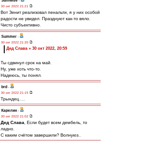
Samwise
-
30 окт 2022 21:21
Вот Зенит реализовал пенальти, я у них особой
радости не увидел. Празднуют как-то вяло.
Чисто субъективно.
Summer
-
30 окт 2022 21:20
Дед Слава » 30 окт 2022, 20:59
Ты сдвинул срок на май.
Ну, уже хоть что-то.
Надеюсь, ты понял.
brd
-
30 окт 2022 21:15
Трындец.....
Карелин
-
30 окт 2022 21:02
Дед Слава
, Если будет всем дембель, то
ладно.
С каким счётом завершили? Волнуюз..