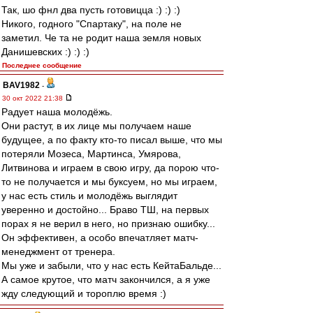
Так, шо фнл два пусть готовицца :) :) :)
Никого, годного "Спартаку", на поле не
заметил. Че та не родит наша земля новых
Данишевских :) :) :)
Последнее сообщение
BAV1982
-
30 окт 2022 21:38
Радует наша молодёжь.
Они растут, в их лице мы получаем наше
будущее, а по факту кто-то писал выше, что мы
потеряли Мозеса, Мартинса, Умярова,
Литвинова и играем в свою игру, да порою что-
то не получается и мы буксуем, но мы играем,
у нас есть стиль и молодёжь выглядит
уверенно и достойно... Браво ТШ, на первых
порах я не верил в него, но признаю ошибку...
Он эффективен, а особо впечатляет матч-
менеджмент от тренера.
Мы уже и забыли, что у нас есть КейтаБальде...
А самое крутое, что матч закончился, а я уже
жду следующий и тороплю время :)