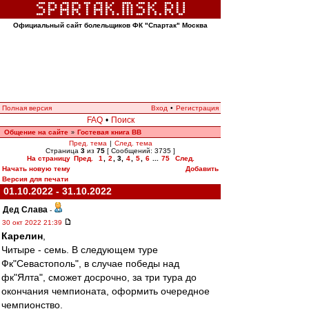
Официальный сайт болельщиков ФК "Спартак" Москва
Полная версия
Вход
•
Регистрация
FAQ
•
Поиск
Общение на сайте
Гостевая книга ВВ
»
Пред. тема
|
След. тема
Страница
3
из
75
[ Сообщений: 3735 ]
На страницу
Пред.
1
,
2
,
3
,
4
,
5
,
6
...
75
След.
Начать новую тему
Добавить
Версия для печати
01.10.2022 - 31.10.2022
Дед Слава
-
30 окт 2022 21:39
Карелин
,
Читыре - семь. В следующем туре
Фк"Севастополь", в случае победы над
фк"Ялта", сможет досрочно, за три тура до
окончания чемпионата, оформить очередное
чемпионство.