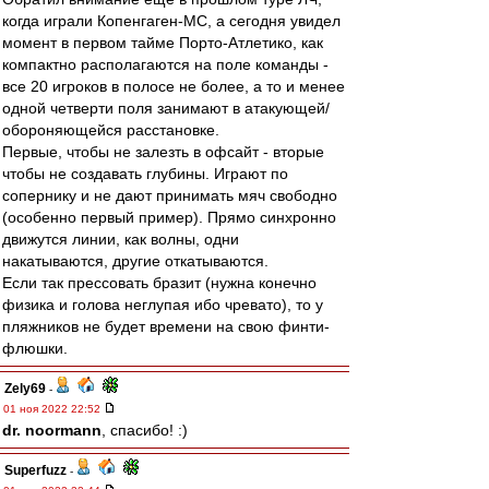
когда играли Копенгаген-МС, а сегодня увидел
момент в первом тайме Порто-Атлетико, как
компактно располагаются на поле команды -
все 20 игроков в полосе не более, а то и менее
одной четверти поля занимают в атакующей/
обороняющейся расстановке.
Первые, чтобы не залезть в офсайт - вторые
чтобы не создавать глубины. Играют по
сопернику и не дают принимать мяч свободно
(особенно первый пример). Прямо синхронно
движутся линии, как волны, одни
накатываются, другие откатываются.
Если так прессовать бразит (нужна конечно
физика и голова неглупая ибо чревато), то у
пляжников не будет времени на свою финти-
флюшки.
Zely69
-
01 ноя 2022 22:52
dr. noormann
, спасибо! :)
Superfuzz
-