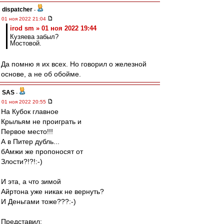
dispatcher
-
01 ноя 2022 21:04
irod sm » 01 ноя 2022 19:44
Кузяева забыл?
Мостовой.
Да помню я их всех. Но говорил о железной
основе, а не об обойме.
SAS
-
01 ноя 2022 20:55
На Кубок главное
Крыльям не проиграть и
Первое место!!!
А в Питер дубль...
бАмжи же пропоносят от
Злости?!?!:-)
И эта, а что зимой
Айртона уже никак не вернуть?
И Деньгами тоже???:-)
Представил: