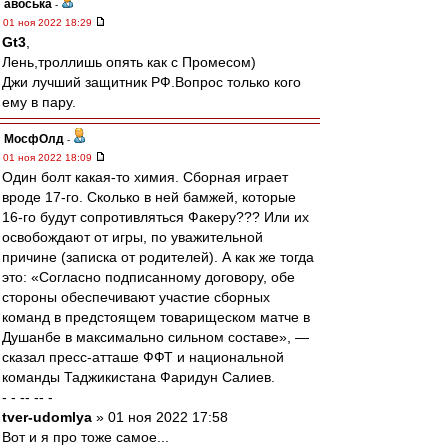
авоська
-
01 ноя 2022 18:29
Gt3
,
Лень,троллишь опять как с Промесом)
Джи лучший защитник РФ.Вопрос только кого
ему в пару.
МосфОлд
-
01 ноя 2022 18:09
Один болт какая-то химия. Сборная играет
вроде 17-го. Сколько в ней бамжей, которые
16-го будут сопротивляться Факеру??? Или их
освобождают от игры, по уважительной
причине (записка от родителей). А как же тогда
это: «Согласно подписанному договору, обе
стороны обеспечивают участие сборных
команд в предстоящем товарищеском матче в
Душанбе в максимально сильном составе», —
сказал пресс‑атташе ФФТ и национальной
команды Таджикистана Фаридун Салиев.
- - -- -- -
tver-udomlya
» 01 ноя 2022 17:58
Вот и я про тоже самое...