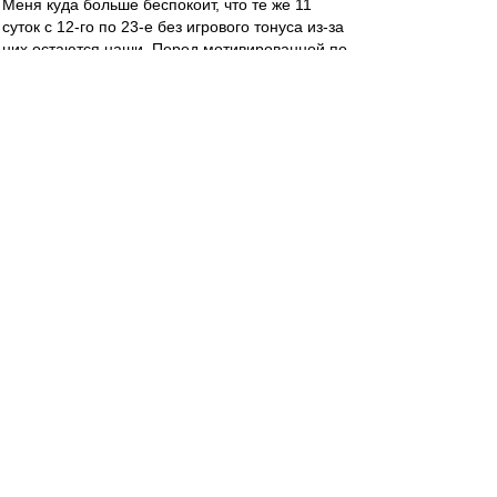
Меня куда больше беспокоит, что те же 11
суток с 12-го по 23-е без игрового тонуса из-за
них остаются наши. Перед мотивированной по
самое Самарой.
Пидоры, естественно. Куда б несчастный
Факел делся от предложения, от которого
нельзя отказаться?
slava1
-
01 ноя 2022 17:26
Чернова в роли Вермблюма и Бариус не
доиграет матч .
Край
-
01 ноя 2022 16:28
впередсмотрящий » 01 ноя 2022, 15:35
Я не могу считать голевым моментом тот,
который был запорот САМИМ игроком...
То есть, попадание в штангу с пенальти
голевым моментом не считается?
))))))
Экспертное заключение мирового уровня.
ilya_chuma
-