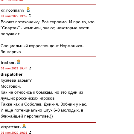
dr. noormann
-
01 ноя 2022 19:52
Воюют потихонечку. Всё терпимо. И про то, что
"Спартак" - чемпион, знают, некоторые вести
получают.
Специальный корреспондент Норманиха-
Зингериха
irod sm
-
01 ноя 2022 19:44
dispatcher
Кузяева забыл?
Мостовой.
Как не относись к бомжам, но это одни из
лучших российских игроков.
Также как и Соболев, Джикия, Зобнин у нас.
И еще потенциально штук 6-8 молодых, в
ближайшей перспективе.))
dispatcher
-
01 ноя 2022 19:31