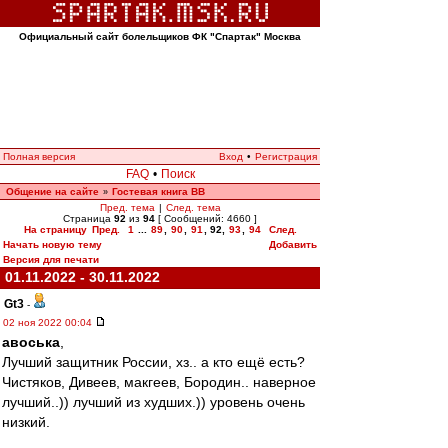
Официальный сайт болельщиков ФК "Спартак" Москва
Полная версия
Вход
•
Регистрация
FAQ
•
Поиск
Общение на сайте
Гостевая книга ВВ
»
Пред. тема
|
След. тема
Страница
92
из
94
[ Сообщений: 4660 ]
На страницу
Пред.
1
...
89
,
90
,
91
,
92
,
93
,
94
След.
Начать новую тему
Добавить
Версия для печати
01.11.2022 - 30.11.2022
Gt3
-
02 ноя 2022 00:04
авоська
,
Лучший защитник России, хз.. а кто ещё есть?
Чистяков, Дивеев, макгеев, Бородин.. наверное
лучший..)) лучший из худших.)) уровень очень
низкий.