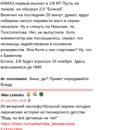
КАМАЗ первым въехал в 1/8 КР. Пусть не
танком, но обыграл 2:0 "Енисей".
Включил на последние 20 минут, думал, вдруг
сибиряки смогут перевести матч в серию
пенальти. Ну и глянуть на Николая, гм,
Толстопятова. Нет, не выпустили. Хотя
комментатор,как послышалось, сказал, что
челнинцы задействовали в основном
резервистов. Или Коля у них стартовик? Ну, это
к Баженову.
Кстати, 1/8 будет играться 16 ноября. Здесь
вписываемся до ЧМК.
dr. noormann
, Анна, да? Привет передавайте
Владу.
Mike Lebedev
-
01 ноя 2022 19:55
Из вечерней околофутбольной лирики сегодня
лирическая история из пионерского детства
"Ведь ты всё делаешь не так!"
https://dzen.ru/media/mike_lebedev/ved- ...
5741fe18b6