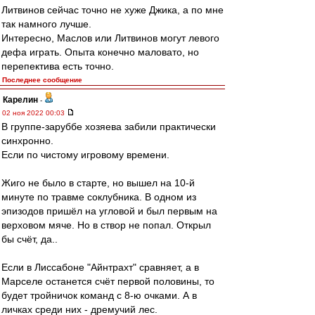
Литвинов сейчас точно не хуже Джика, а по мне
так намного лучше.
Интересно, Маслов или Литвинов могут левого
дефа играть. Опыта конечно маловато, но
перепектива есть точно.
Последнее сообщение
Карелин
-
02 ноя 2022 00:03
В группе-заруббе хозяева забили практически
синхронно.
Если по чистому игровому времени.
Жиго не было в старте, но вышел на 10-й
минуте по травме соклубника. В одном из
эпизодов пришёл на угловой и был первым на
верховом мяче. Но в створ не попал. Открыл
бы счёт, да..
Если в Лиссабоне "Айнтрахт" сравняет, а в
Марселе останется счёт первой половины, то
будет тройничок команд с 8-ю очками. А в
личках среди них - дремучий лес.