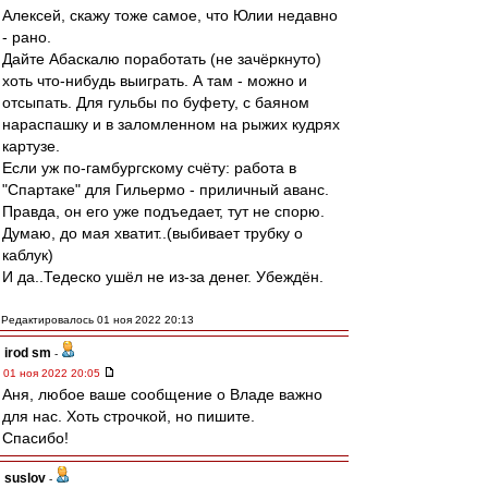
Алексей, скажу тоже самое, что Юлии недавно
- рано.
Дайте Абаскалю поработать (не зачёркнуто)
хоть что-нибудь выиграть. А там - можно и
отсыпать. Для гульбы по буфету, с баяном
нараспашку и в заломленном на рыжих кудрях
картузе.
Если уж по-гамбургскому счёту: работа в
"Спартаке" для Гильермо - приличный аванс.
Правда, он его уже подъедает, тут не спорю.
Думаю, до мая хватит..(выбивает трубку о
каблук)
И да..Тедеско ушёл не из-за денег. Убеждён.
Редактировалось 01 ноя 2022 20:13
irod sm
-
01 ноя 2022 20:05
Аня, любое ваше сообщение о Владе важно
для нас. Хоть строчкой, но пишите.
Спасибо!
suslov
-