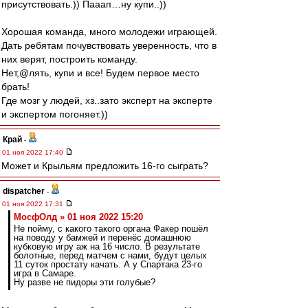
присутствовать.)) Пааап…ну купи..))
Хорошая команда, много молодежи играющей.
Дать ребятам почувствовать уверенность, что в
них верят, построить команду.
Нет,@лять, купи и все! Будем первое место
брать!
Где мозг у людей, хз..зато эксперт на эксперте
и экспертом погоняет.))
Край
-
01 ноя 2022 17:40
Может и Крыльям предложить 16-го сыграть?
dispatcher
-
01 ноя 2022 17:31
МосфОлд » 01 ноя 2022 15:20
Не пойму, с какого такого органа Факер пошёл
на поводу у бамжей и перенёс домашнюю
кубковую игру аж на 16 число. В результате
болотные, перед матчем с нами, будут целых
11 суток простату качать. А у Спартака 23-го
игра в Самаре.
Ну разве не пидоры эти голубые?