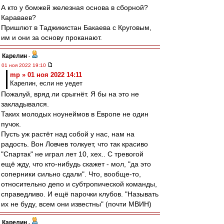
А кто у бомжей железная основа в сборной?
Караваев?
Пришлют в Таджикистан Бакаева с Круговым,
им и они за основу проканают.
Карелин
-
01 ноя 2022 19:10
mp » 01 ноя 2022 14:11
Карелин, если не уедет
Пожалуй, вряд ли срыгнёт. Я бы на это не
закладывался.
Таких молодых ноунеймов в Европе не один
пучок.
Пусть уж растёт над собой у нас, нам на
радость. Вон Ловчев толкует, что так красиво
"Спартак" не играл лет 10, хех.. С тревогой
ещё жду, что кто-нибудь скажет - мол, "да это
соперники сильно сдали". Что, вообще-то,
относительно депо и субтропической команды,
справедливо. И ещё парочки клубов. "Называть
их не буду, всем они известны" (почти МВИН)
Карелин
-