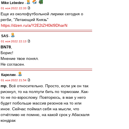
Mike Lebedev
-
01 ноя 2022 22:33
Еще из околофутбольной лирики сегодня о
регби, "Летающий Князь"
https://dzen.ru/a/Y2E2tZH0kl9DharN
SAS
-
01 ноя 2022 22:13
BN78
,
Борис!
Мнение твое понял.
Не согласен.
Карелин
-
01 ноя 2022 21:54
mp
, Всё относительно. Просто, если уж он так
рискнул, то на полпути бить по тормозам..Как-
то не по-взрослому. Повторюсь, в мае у него
будет побольше массив резонов на то или
иное. Сейчас поймал себя на мысли, что
отчётливо не помню, на какой срок у Абаскаля
кондрак