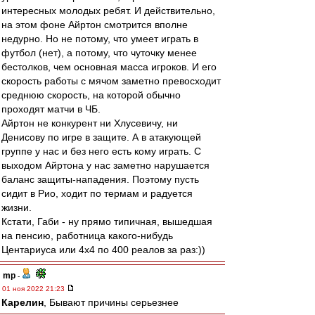
интересных молодых ребят. И действительно,
на этом фоне Айртон смотрится вполне
недурно. Но не потому, что умеет играть в
футбол (нет), а потому, что чуточку менее
бестолков, чем основная масса игроков. И его
скорость работы с мячом заметно превосходит
среднюю скорость, на которой обычно
проходят матчи в ЧБ.
Айртон не конкурент ни Хлусевичу, ни
Денисову по игре в защите. А в атакующей
группе у нас и без него есть кому играть. С
выходом Айртона у нас заметно нарушается
баланс защиты-нападения. Поэтому пусть
сидит в Рио, ходит по термам и радуется
жизни.
Кстати, Габи - ну прямо типичная, вышедшая
на пенсию, работница какого-нибудь
Центариуса или 4х4 по 400 реалов за раз:))
mp
-
01 ноя 2022 21:23
Карелин
, Бывают причины серьезнее