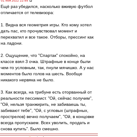
01 ноя 2022 22:44
Ещё раз убедился, насколько вживую футбол
отличается от телевизора:
1. Видна вся геометрия игры. Кто кому хотел
дать пас, кто прочувствовал момент и
перехватил и все такое. Отборы, прессинг как
на ладони.
2. Ощущение, что "Спартак" спокойно, на
классе взял 3 очка. Штрафные в конце были
чем-то условным, так, пнули мячишко. А у нас
моментов было голов на шесть. Вообще
никакого нервяка не было.
3. Как всегда, на трибуне есть оторванный от
реальности пессимист. "Ой, сейчас получим",
"Ой, нельзя транжирить, не забиваешь ты,
забивают тебе", "Ой, с угловых (штрафных,
прострелов) вечно получаем", "Ой, в концовке
всегда пропускаем. Всех уволить, продать и
снова купить". Было смешно.