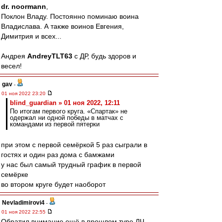
dr. noormann
,
Поклон Владу. Постоянно поминаю воина
Владислава. А также воинов Евгения,
Димитрия и всех...
Андрея
AndreyTLT63
с ДР, будь здоров и
весел!
gav
-
01 ноя 2022 23:20
blind_guardian » 01 ноя 2022, 12:11
По итогам первого круга. «Спартак» не
одержал ни одной победы в матчах с
командами из первой пятерки
при этом с первой семёркой 5 раз сыграли в
гостях и один раз дома с бамжами
у нас был самый трудный график в первой
семёрке
во втором круге будет наоборот
Nevladimirovi4
-
01 ноя 2022 22:55
Обратил внимание ещё в прошлом туре ЛЧ,