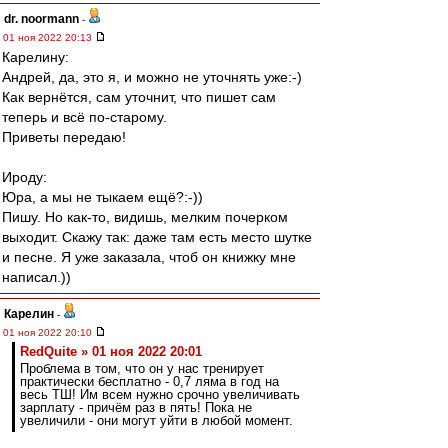
dr. noormann
-
01 ноя 2022 20:13
Карелину:
Андрей, да, это я, и можно не уточнять уже:-)
Как вернётся, сам уточнит, что пишет сам
теперь и всё по-старому.
Приветы передаю!
Ироду:
Юра, а мы не тыкаем ещё?:-))
Пишу. Но как-то, видишь, мелким почерком
выходит. Скажу так: даже там есть место шутке
и песне. Я уже заказала, чтоб он книжку мне
написал.))
Карелин
-
01 ноя 2022 20:10
RedQuite » 01 ноя 2022 20:01
Проблема в том, что он у нас тренирует
практически бесплатно - 0,7 ляма в год на
весь ТШ! Им всем нужно срочно увеличивать
зарплату - причём раз в пять! Пока не
увеличили - они могут уйти в любой момент.