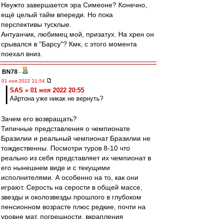
Неужто завершается эра Симеоне? Конечно,
ещё целый тайм впереди. Но пока
перспективы тусклые.
Антуанчик, любимец мой, призатух. На хрен он
срывался в "Барсу"? Кмк, с этого момента
поехал вниз.
BN78
-
01 ноя 2022 21:54
SAS » 01 ноя 2022 20:55
Айртона уже никак не вернуть?
Зачем его возвращать?
Типичные представления о чемпионате
Бразилии и реальный чемпионат Бразилии не
тождественны. Посмотри туров 8-10 что
реально из себя представляет их чемпионат в
его нынешнем виде и с текущими
исполнителями. А особенно на то, как они
играют. Серость на серости в общей массе,
звезды и околозвезды прошлого в глубоком
пенсионном возрасте плюс редкие, почти на
уровне мат. погрешности, вкрапления