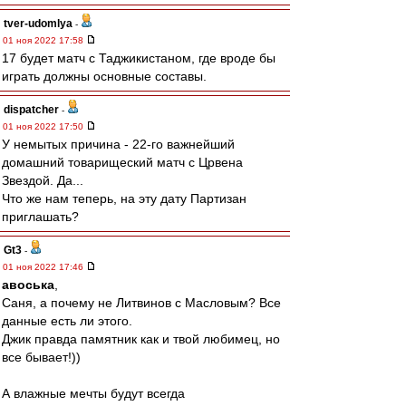
tver-udomlya
-
01 ноя 2022 17:58
17 будет матч с Таджикистаном, где вроде бы
играть должны основные составы.
dispatcher
-
01 ноя 2022 17:50
У немытых причина - 22-го важнейший
домашний товарищеский матч с Црвена
Звездой. Да...
Что же нам теперь, на эту дату Партизан
приглашать?
Gt3
-
01 ноя 2022 17:46
авоська
,
Саня, а почему не Литвинов с Масловым? Все
данные есть ли этого.
Джик правда памятник как и твой любимец, но
все бывает!))
А влажные мечты будут всегда