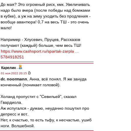
До мая? Это огромный риск, кмк. Увеличивать
надо было вчера (после победы над бомжами
в кубке), а уж на зиму уходить без продления -
вообще авантюра! 0,7 на весь ТШ - это очень
мало!
Например - Хлусевич, Пруцев, Рассказов
получают (каждый) больше, чем весь ТШ!
https://www.cashsport.ru/spartak-zarpla ...
5784918251
Карелин
-
01 ноя 2022 20:15
dr. noormann
, Анна, всё понял. Я же зануда
конченный (поникает головой).
Холанд пропустит с "Севильей", сказал
Гвардиола.
Аж испугался - думаю, неудачно пошутил про
депресс и вот..
Нет, к счастью, то есть тьфу, к несчастью, ушиб
ноги. Волшебной.