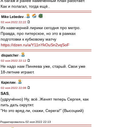
А багаж и ранее намеченный план работает.
Как и полагал, тогда ещё..
Mike Lebedev
-
02 ноя 2022 22:22
Из навечерней лирики сегодня про метро.
Правда, про питерское, но это в рамках
подготовки к кубковому матчу
https://dzen.ru/a/Y11nYkOuSn2vqSoF
dispatcher
-
02 ноя 2022 22:12
Не надо нам Пиняева уже, старый. Свои уже
18-летние играют.
Карелин
-
02 ноя 2022 22:08
SAS
,
(удручённо) Ну, всё..Женят теперь Сергея, как
пить дать окрутят.
"Но это вряд ли, скажи, Серега!" (Высоцкий)
Редактировалось 02 ноя 2022 22:13