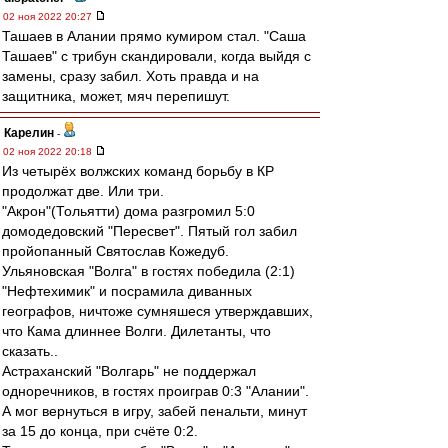
02 ноя 2022 20:27
Ташаев в Алании прямо кумиром стал. "Саша
Ташаев" с трибун скандировали, когда выйдя с
замены, сразу забил. Хоть правда и на
защитника, может, мяч перепишут.
Карелин
-
02 ноя 2022 20:18
Из четырёх волжских команд борьбу в КР
продолжат две. Или три.
"Акрон"(Тольятти) дома разгромил 5:0
домодедовский "Пересвет". Пятый гол забил
пройопанный Святослав Кожедуб.
Ульяновская "Волга" в гостях победила (2:1)
"Нефтехимик" и посрамила диванных
географов, ничтоже сумняшеся утверждавших,
что Кама длиннее Волги. Дилетанты, что
сказать..
Астраханский "Волгарь" не поддержал
одноречников, в гостях проиграв 0:3 "Алании".
А мог вернуться в игру, забей пенальти, минут
за 15 до конца, при счёте 0:2.