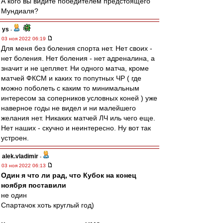
А кого вы видите победителем предстоящего
Мундиаля?
ys
-
03 ноя 2022 06:19
Для меня без боления спорта нет. Нет своих -
нет боления. Нет боления - нет адреналина, а
значит и не цепляет. Ни одного матча, кроме
матчей ФКСМ и каких то попутных ЧР ( где
можно поболеть с каким то минимальным
интересом за соперников условных коней ) уже
наверное годы не видел и ни малейшего
желания нет. Никаких матчей ЛЧ иль чего еще.
Нет наших - скучно и неинтересно. Ну вот так
устроен.
alek.vladimir
-
03 ноя 2022 06:13
Один я что ли рад, что Кубок на конец
ноября поставили
не один
Спартачок хоть круглый год)