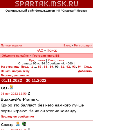
Официальный сайт болельщиков ФК "Спартак" Москва
Полная версия
Вход
•
Регистрация
FAQ
•
Поиск
Общение на сайте
Гостевая книга ВВ
»
Пред. тема
|
След. тема
Страница
90
из
94
[ Сообщений: 4660 ]
На страницу
Пред.
1
...
87
,
88
,
89
,
90
,
91
,
92
,
93
,
94
След.
Начать новую тему
Добавить
Версия для печати
01.11.2022 - 30.11.2022
Gt3
-
03 ноя 2022 12:50
BuakawPorPramuk
,
Криро это балласт, без него намного лучше
порты играют. На че он утопил команду.
Последнее сообщение
Спектр
-