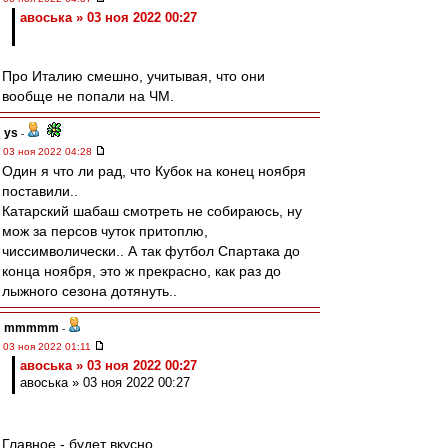
авоська » 03 ноя 2022 00:27
Про Италию смешно, учитывая, что они
вообще не попали на ЧМ.
ys
-
03 ноя 2022 04:28
Один я что ли рад, что Кубок на конец ноября
поставили..
Катарский шабаш смотреть не собираюсь, ну
мож за персов чуток притоплю,
чиссимволически.. А так футбол Спартака до
конца ноября, это ж прекрасно, как раз до
лыжного сезона дотянуть..
mmmmm
-
03 ноя 2022 01:11
авоська » 03 ноя 2022 00:27
авоська » 03 ноя 2022 00:27
Главное - будет вкусно.