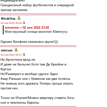
индивидуально.
Грандиозный набор футболистов и очередной
тренер-заложник.
МосфОлд
-
03 ноя 2022 00:55
mmmmm » 02 ноя 2022 23:20
Монструозный голище вколотил Ювентусу.
Однако Бенфика оказалась круче!)))
авоська
-
03 ноя 2022 00:27
Не,Аргентина вряд ли.
И даже не Бельгия.Хотя там Де Брюйне и
Куртуа.
Но!Разжирел и вообще сдулся Эден
Азар.Раньше они с Кевином как два полюса.
Не знаешь кого держать.Теперь проще играть
против них.
Точно не Италия!Можно квартиру ставить.Хоть
они и чемпионы Европы.