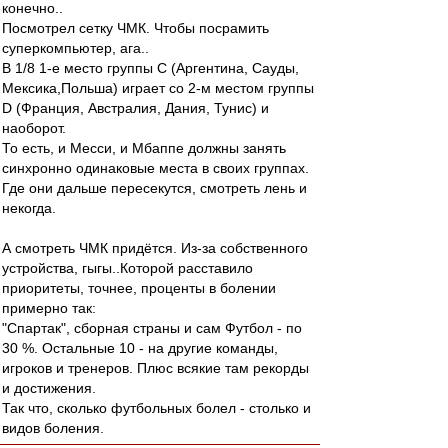
конечно..
Посмотрел сетку ЧМК. Чтобы посрамить
суперкомпьютер, ага..
В 1/8 1-е место группы С (Аргентина, Сауды,
Мексика,Польша) играет со 2-м местом группы
D (Франция, Австралия, Дания, Тунис) и
наоборот.
То есть, и Месси, и Мбаппе должны занять
синхронно одинаковые места в своих группах.
Где они дальше пересекутся, смотреть лень и
некогда.
А смотреть ЧМК придётся. Из-за собственного
устройства, гыгы..Которой расставило
приоритеты, точнее, проценты в болении
примерно так:
"Спартак", сборная страны и сам Футбол - по
30 %. Остальные 10 - на другие команды,
игроков и тренеров. Плюс всякие там рекорды
и достижения.
Так что, сколько футбольных болел - столько и
видов боления.