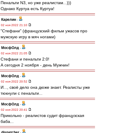
Пенальти N3, но уже реалистам...)))
Однако Куртуа есть Куртуа!
Карелин
-
02 ноя 2022 21:10
"Стефани" (французский фильм ужасов про
мужскую игру в мяч ногами)
МосфОлд
-
02 ноя 2022 21:05
Стефани и пенальти 2:0!
А сегодня 2 ноября - день Мужчин!
МосфОлд
-
02 ноя 2022 20:52
И..., своё дело она дюже знает. Реалисты уже
тюкнули с пенальти...
МосфОлд
-
02 ноя 2022 20:41
Прикольно - реалистов судит французская
баба...
dispatcher
-