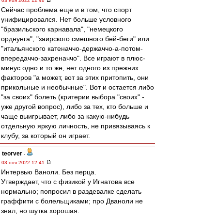
03 ноя 2022 12:46
Сейчас проблема еще и в том, что спорт
унифицировался. Нет больше условного
"бразильского карнавала", "немецкого
орднунга", "заирского смешного бей-беги" или
"итальянского катеначчо-держаччо-а-потом-
впередаччо-захреначчо". Все играют в плюс-
минус одно и то же, нет одного из прежних
факторов "а может, вот за этих притопить, они
прикольные и необычные". Вот и остается либо
"за своих" болеть (критерии выбора "своих" -
уже другой вопрос), либо за тех, кто больше и
чаще выигрывает, либо за какую-нибудь
отдельную яркую личность, не привязываясь к
клубу, за который он играет.
teorver
-
03 ноя 2022 12:41
Интервью Ваноли. Без перца.
Утверждает, что с физикой у Игнатова все
нормально; попросил в раздевалке сделать
граффити с болельщиками; про Дваноли не
знал, но шутка хорошая.