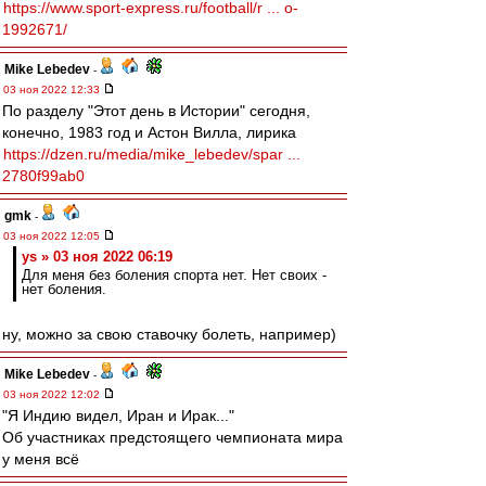
https://www.sport-express.ru/football/r ... o-
1992671/
Mike Lebedev
-
03 ноя 2022 12:33
По разделу "Этот день в Истории" сегодня,
конечно, 1983 год и Астон Вилла, лирика
https://dzen.ru/media/mike_lebedev/spar ...
2780f99ab0
gmk
-
03 ноя 2022 12:05
ys » 03 ноя 2022 06:19
Для меня без боления спорта нет. Нет своих -
нет боления.
ну, можно за свою ставочку болеть, например)
Mike Lebedev
-
03 ноя 2022 12:02
"Я Индию видел, Иран и Ирак..."
Об участниках предстоящего чемпионата мира
у меня всё