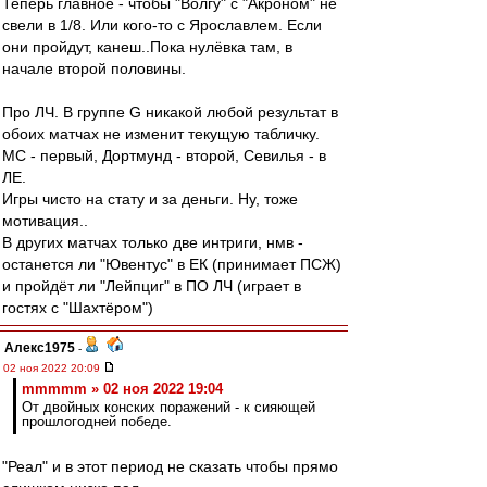
Теперь главное - чтобы "Волгу" с "Акроном" не
свели в 1/8. Или кого-то с Ярославлем. Если
они пройдут, канеш..Пока нулёвка там, в
начале второй половины.
Про ЛЧ. В группе G никакой любой результат в
обоих матчах не изменит текущую табличку.
МС - первый, Дортмунд - второй, Севилья - в
ЛЕ.
Игры чисто на стату и за деньги. Ну, тоже
мотивация..
В других матчах только две интриги, нмв -
останется ли "Ювентус" в ЕК (принимает ПСЖ)
и пройдёт ли "Лейпциг" в ПО ЛЧ (играет в
гостях с "Шахтёром")
Алекс1975
-
02 ноя 2022 20:09
mmmmm » 02 ноя 2022 19:04
От двойных конских поражений - к сияющей
прошлогодней победе.
"Реал" и в этот период не сказать чтобы прямо