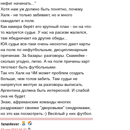
нефиг начинать..."
Хотя нам уж должно быть понятно, почему.
Халк - не только забивает, но и много
скандалит а поле.
Как камера берёт его крупный план - он на что-
то жалуется судье. У нас на расизм жалился,
там ябедничает на другие обиды...
ЮА судьи все-таки очень неохотно дают карты
на поле по нефутбольным, дисциплинарным
причинам. За базары- разговоры. Скамейке -
сколько угодно, легко. А на поле причины карт
тяготеют быть футбольными.
Так что Халк на ЧМ может проблем создать
больше, чем голов забить. Там судьи не
напрягутся желтую за разговоры выписать.
Аргентина должна быть интересной. И слабой
она не будет.
Знаю, африканские команды многих
раздражают своими "дворовыми" синдромами,
но это как посмотреть:-) Весёлый у них футбол.
fanat4ever
-
03 ноя 2022 04:37