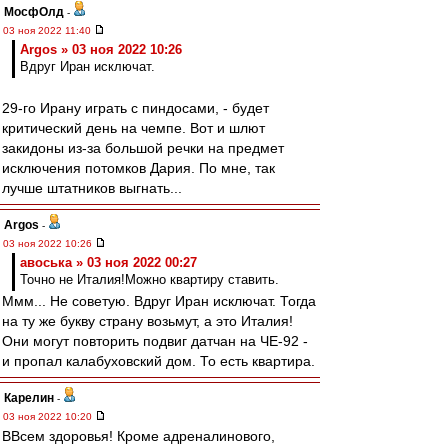
МосфОлд
-
03 ноя 2022 11:40
Argos » 03 ноя 2022 10:26
Вдруг Иран исключат.
29-го Ирану играть с пиндосами, - будет
критический день на чемпе. Вот и шлют
закидоны из-за большой речки на предмет
исключения потомков Дария. По мне, так
лучше штатников выгнать...
Argos
-
03 ноя 2022 10:26
авоська » 03 ноя 2022 00:27
Точно не Италия!Можно квартиру ставить.
Ммм... Не советую. Вдруг Иран исключат. Тогда
на ту же букву страну возьмут, а это Италия!
Они могут повторить подвиг датчан на ЧЕ-92 -
и пропал калабуховский дом. То есть квартира.
Карелин
-
03 ноя 2022 10:20
ВВсем здоровья! Кроме адреналинового,