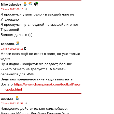
Mike Lebedev
-
03 ноя 2022 00:15
Я проснулся утром рано - в высшей лиге нет
Упамекано
Я проснулся чуть поздней - в высшей лиге нет
Тчуаменей
Болеем дальше (с)
Карелин
-
03 ноя 2022 00:11
Месси пока ещё не стоит в поле, но уже только
ходит.
Ну и ладно - конфетки же раздаёт, больше
ничего от него не требуется. А может -
бережётся для ЧМК
Ведь там предначертание надо выполнять.
Вот это
https://www.championat.com/football/new
... -goda.html
авоська
-
02 ноя 2022 23:53
Нападение действительно сильнейшее.
Бензема-Мбаппе-Дембеле-Гризман.Хоть