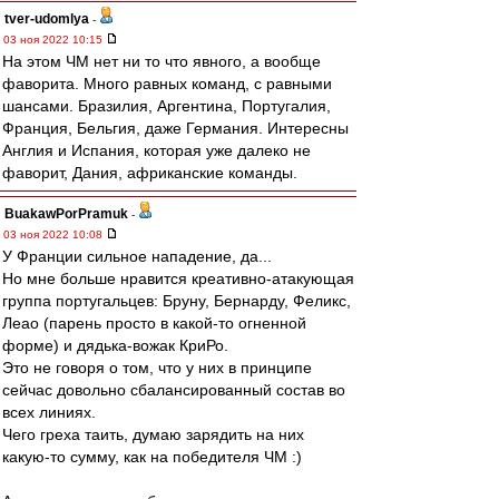
tver-udomlya
-
03 ноя 2022 10:15
На этом ЧМ нет ни то что явного, а вообще
фаворита. Много равных команд, с равными
шансами. Бразилия, Аргентина, Португалия,
Франция, Бельгия, даже Германия. Интересны
Англия и Испания, которая уже далеко не
фаворит, Дания, африканские команды.
BuakawPorPramuk
-
03 ноя 2022 10:08
У Франции сильное нападение, да...
Но мне больше нравится креативно-атакующая
группа португальцев: Бруну, Бернарду, Феликс,
Леао (парень просто в какой-то огненной
форме) и дядька-вожак КриРо.
Это не говоря о том, что у них в принципе
сейчас довольно сбалансированный состав во
всех линиях.
Чего греха таить, думаю зарядить на них
какую-то сумму, как на победителя ЧМ :)