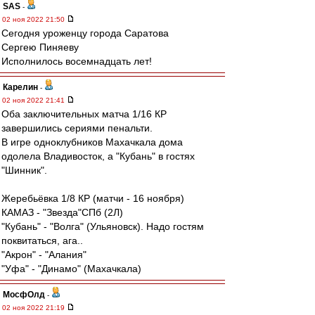
SAS
-
02 ноя 2022 21:50
Сегодня уроженцу города Саратова
Сергею Пиняеву
Исполнилось восемнадцать лет!
Карелин
-
02 ноя 2022 21:41
Оба заключительных матча 1/16 КР
завершились сериями пенальти.
В игре одноклубников Махачкала дома
одолела Владивосток, а "Кубань" в гостях
"Шинник".
Жеребьёвка 1/8 КР (матчи - 16 ноября)
КАМАЗ - "Звезда"СПб (2Л)
"Кубань" - "Волга" (Ульяновск). Надо гостям
поквитаться, ага..
"Акрон" - "Алания"
"Уфа" - "Динамо" (Махачкала)
МосфОлд
-
02 ноя 2022 21:19