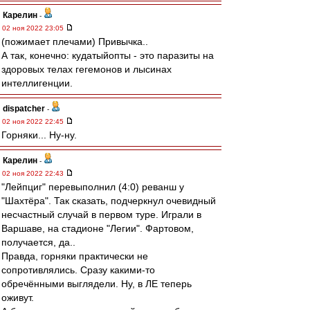
Карелин
-
02 ноя 2022 23:05
(пожимает плечами) Привычка..
А так, конечно: кудатыйопты - это паразиты на
здоровых телах гегемонов и лысинах
интеллигенции.
dispatcher
-
02 ноя 2022 22:45
Горняки... Ну-ну.
Карелин
-
02 ноя 2022 22:43
"Лейпциг" перевыполнил (4:0) реванш у
"Шахтёра". Так сказать, подчеркнул очевидный
несчастный случай в первом туре. Играли в
Варшаве, на стадионе "Легии". Фартовом,
получается, да..
Правда, горняки практически не
сопротивлялись. Сразу какими-то
обречёнными выглядели. Ну, в ЛЕ теперь
оживут.