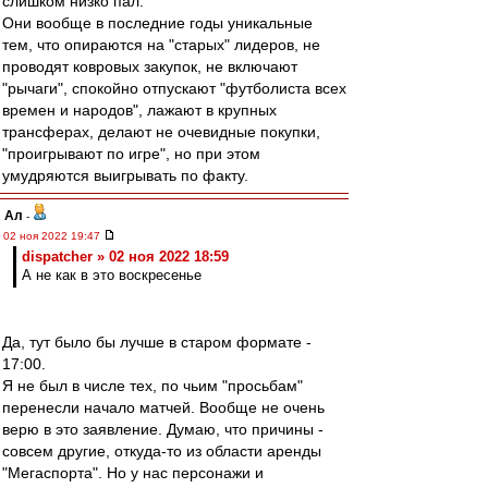
слишком низко пал.
Они вообще в последние годы уникальные
тем, что опираются на "старых" лидеров, не
проводят ковровых закупок, не включают
"рычаги", спокойно отпускают "футболиста всех
времен и народов", лажают в крупных
трансферах, делают не очевидные покупки,
"проигрывают по игре", но при этом
умудряются выигрывать по факту.
Ал
-
02 ноя 2022 19:47
dispatcher » 02 ноя 2022 18:59
А не как в это воскресенье
Да, тут было бы лучше в старом формате -
17:00.
Я не был в числе тех, по чьим "просьбам"
перенесли начало матчей. Вообще не очень
верю в это заявление. Думаю, что причины -
совсем другие, откуда-то из области аренды
"Мегаспорта". Но у нас персонажи и