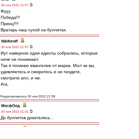
30 ноя 2022 21:57
Фууу
Победа!!!
Принц!!!!
Вратарь наш сухой на буллитах.
Nikiforoff
-
30 ноя 2022 21:57
Иут наверное одни идиоты собрались, которые
ниче не понимают.
Так я понмаю евангелие от марка. Мол че вы,
удивляетесь и смиритесь и не пиздите,
смотрите апл, и чм.
Ага.
Редактировалось 30 ноя 2022 21:58
МосфОлд
-
30 ноя 2022 21:51
До буллитов докатались...
dispatcher
-
30 ноя 2022 21:50