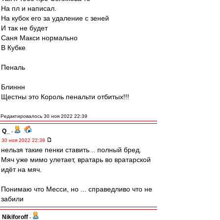
На пл и написал.
На кубок его за удаление с зеней
И так не будет
Саня Макси нормально
В Кубке
Пеналь
Блиннн
Щестны это Король пенальти отбитых!!!
Редактировалось 30 ноя 2022 22:39
Q_
-
30 ноя 2022 22:38
нельзя такие пенки ставить .. полный бред.
Мяч уже мимо улетает, вратарь во вратарской
идёт на мяч.
Понимаю что Месси, но ... справедливо что не
забили
Nikiforoff
-