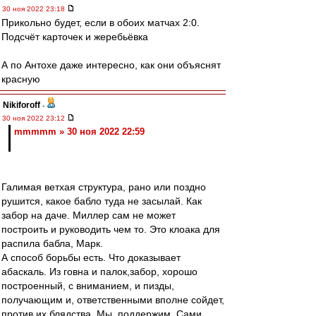
30 ноя 2022 23:18
Прикольно будет, если в обоих матчах 2:0.
Подсчёт карточек и жеребьёвка
А по Антохе даже интересно, как они объяснят
красную
Nikiforoff
-
30 ноя 2022 23:12
mmmmm » 30 ноя 2022 22:59
Галимая ветхая структура, рано или поздно
рушится, какое бабло туда не засылай. Как
забор на даче. Миллер сам не может
построить и руководить чем то. Это клоака для
распила бабла, Марк.
А способ борьбы есть. Что доказывает
абаскаль. Из говна и палок,забор, хорошо
построенный, с вниманием, и пизды,
получающим и, ответственными вполне сойдет,
против их блядства. Мы, поддержим. Сами