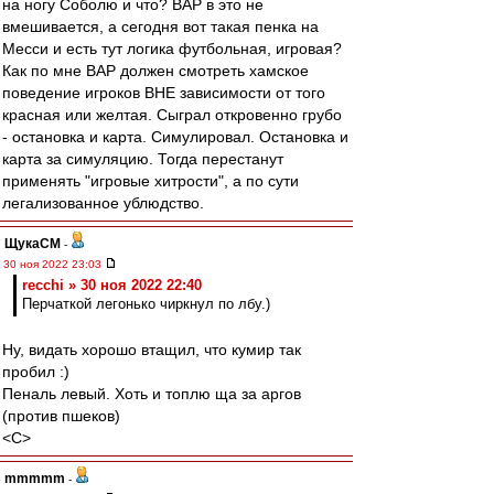
на ногу Соболю и что? ВАР в это не
вмешивается, а сегодня вот такая пенка на
Месси и есть тут логика футбольная, игровая?
Как по мне ВАР должен смотреть хамское
поведение игроков ВНЕ зависимости от того
красная или желтая. Сыграл откровенно грубо
- остановка и карта. Симулировал. Остановка и
карта за симуляцию. Тогда перестанут
применять "игровые хитрости", а по сути
легализованное ублюдство.
ЩукаСМ
-
30 ноя 2022 23:03
recchi » 30 ноя 2022 22:40
Перчаткой легонько чиркнул по лбу.)
Ну, видать хорошо втащил, что кумир так
пробил :)
Пеналь левый. Хоть и топлю ща за аргов
(против пшеков)
<C>
mmmmm
-