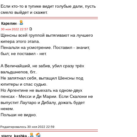
Если кто-то в тупике видит голубые дали, пусть
смело выйдет и скажет.
Карелин
-
30 ноя 2022 22:57
Щенсны всей группой вытягивают на лучшего
кипера этого этапа.
Пенальти на усмотрение. Поставил - значит,
был; не поставил - нет.
А Величайший, не забив, убил сразу трёх
вальдшнепов, бгг..
Не запятнал себя, вытащил Шенсны под
юпитеры и спас судью.
Но Аргентине не выехать на одном-двух
пенсах - Месси и Ди Марии. Если Скалони не
выпустит Лаутаро и Дибалу, дожать будет
некем.
Польши не видно.
Редактировалось 30 ноя 2022 22:59
starry_kashka
-