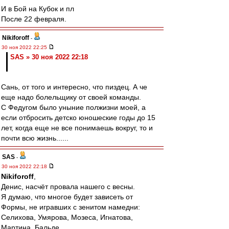
И в Бой на Кубок и пл
После 22 февраля.
Nikiforoff
-
30 ноя 2022 22:25
SAS » 30 ноя 2022 22:18
Сань, от того и интересно, что пиздец. А че
еще надо болельщику от своей команды.
С Федугом было уныние полжизни моей, а
если отбросить детско юношеские годы до 15
лет, когда еще не все понимаешь вокруг, то и
почти всю жизнь......
SAS
-
30 ноя 2022 22:18
Nikiforoff
,
Денис, насчёт провала нашего с весны.
Я думаю, что многое будет зависеть от
Формы, не игравших с зенитом намедни:
Селихова, Умярова, Мозеса, Игнатова,
Мартина, Бальде.