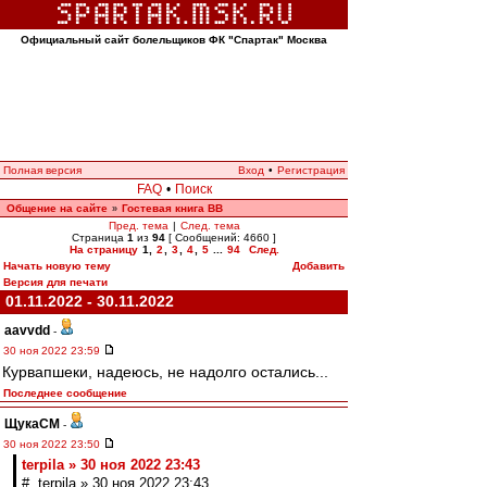
Официальный сайт болельщиков ФК "Спартак" Москва
Полная версия
Вход
•
Регистрация
FAQ
•
Поиск
Общение на сайте
Гостевая книга ВВ
»
Пред. тема
|
След. тема
Страница
1
из
94
[ Сообщений: 4660 ]
На страницу
1
,
2
,
3
,
4
,
5
...
94
След.
Начать новую тему
Добавить
Версия для печати
01.11.2022 - 30.11.2022
aavvdd
-
30 ноя 2022 23:59
Курвапшеки, надеюсь, не надолго остались...
Последнее сообщение
ЩукаСМ
-
30 ноя 2022 23:50
terpila » 30 ноя 2022 23:43
# terpila » 30 ноя 2022 23:43