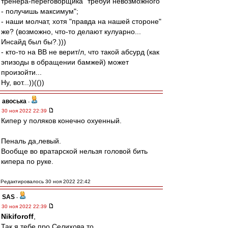
тренера-переговорщика "требуй невозможного
- получишь максимум";
- наши молчат, хотя "правда на нашей стороне"
же? (возможно, что-то делают кулуарно...
Инсайд был бы?.)))
- кто-то на ВВ не верит/л, что такой абсурд (как
эпизоды в обращении бамжей) может
произойти...
Ну, вот...))(())
авоська
-
30 ноя 2022 22:39
Кипер у поляков конечно охуенный.
Пеналь да,левый.
Вообще во вратарской нельзя головой бить
кипера по руке.
Редактировалось 30 ноя 2022 22:42
SAS
-
30 ноя 2022 22:39
Nikiforoff
,
Так я тебе про Селихова то