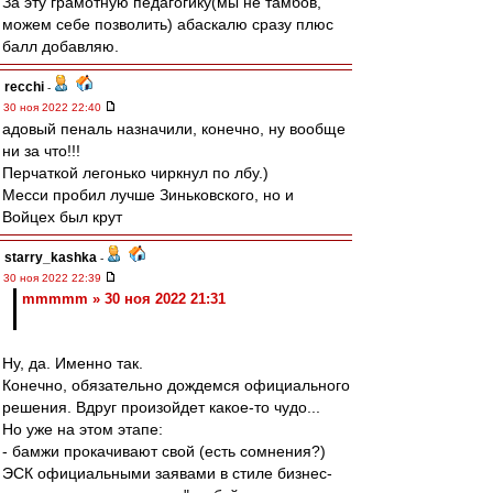
За эту грамотную педагогику(мы не тамбов,
можем себе позволить) абаскалю сразу плюс
балл добавляю.
recchi
-
30 ноя 2022 22:40
адовый пеналь назначили, конечно, ну вообще
ни за что!!!
Перчаткой легонько чиркнул по лбу.)
Месси пробил лучше Зиньковского, но и
Войцех был крут
starry_kashka
-
30 ноя 2022 22:39
mmmmm » 30 ноя 2022 21:31
Ну, да. Именно так.
Конечно, обязательно дождемся официального
решения. Вдруг произойдет какое-то чудо...
Но уже на этом этапе:
- бамжи прокачивают свой (есть сомнения?)
ЭСК официальными заявами в стиле бизнес-