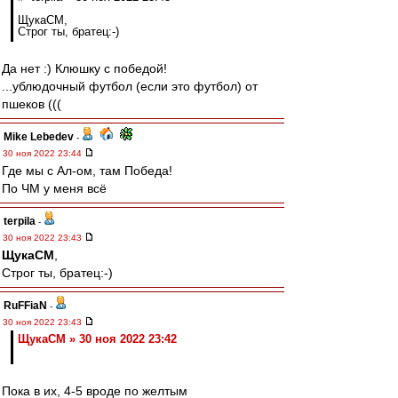
ЩукаСМ,
Строг ты, братец:-)
Да нет :) Клюшку с победой!
...ублюдочный футбол (если это футбол) от
пшеков (((
Mike Lebedev
-
30 ноя 2022 23:44
Где мы с Ал-ом, там Победа!
По ЧМ у меня всё
terpila
-
30 ноя 2022 23:43
ЩукаСМ
,
Строг ты, братец:-)
RuFFiaN
-
30 ноя 2022 23:43
ЩукаСМ » 30 ноя 2022 23:42
Пока в их, 4-5 вроде по желтым