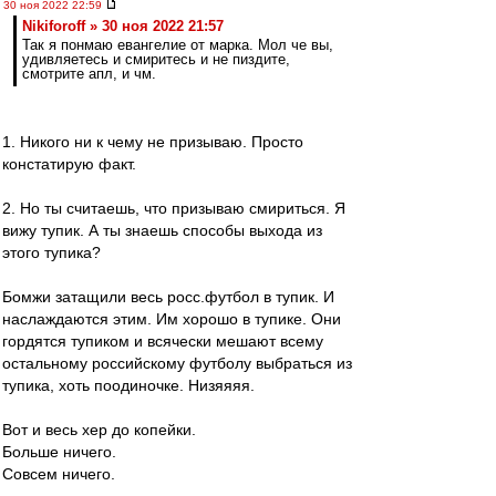
30 ноя 2022 22:59
Nikiforoff » 30 ноя 2022 21:57
Так я понмаю евангелие от марка. Мол че вы,
удивляетесь и смиритесь и не пиздите,
смотрите апл, и чм.
1. Никого ни к чему не призываю. Просто
констатирую факт.
2. Но ты считаешь, что призываю смириться. Я
вижу тупик. А ты знаешь способы выхода из
этого тупика?
Бомжи затащили весь росс.футбол в тупик. И
наслаждаются этим. Им хорошо в тупике. Они
гордятся тупиком и всячески мешают всему
остальному российскому футболу выбраться из
тупика, хоть поодиночке. Низяяяя.
Вот и весь хер до копейки.
Больше ничего.
Совсем ничего.