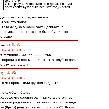
Всё это их.
И по праву собственника, они делают с этим
всем своим буквально всё, что подумается
Дело как раз в том, что не всё
И они это знают
И это их дико выбешивает и двигает на
поступки, от которых нам было бы сильно
стыдно
recchi
-
30 ноя 2022 23:05
# mmmmm » 30 ноя 2022 22:59
впереди всё весьма приятно ж. а голубые дали
отступают в дали
Q_
-
30 ноя 2022 23:04
во что превратили футбол пидоры?
не футбол - балет.
Хорошо что сегодня одни такие вылетели со
своими радужными повязками (они потом ещё
за (Крым) радугу ответят (почти Брат2). Когда