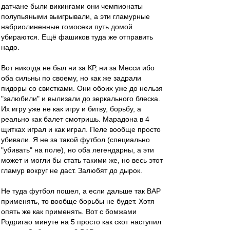
датчане были викингами они чемпионаты
полупьяными выигрывали, а эти гламурные
набриолиненные гомосеки путь домой
убираются. Ещё фашиков туда же отправить
надо.
Вот никогда не был ни за КР, ни за Месси ибо
оба сильны по своему, но как же задрали
пидоры со свистками. Они обоих уже до нельзя
"залюбили" и вылизали до зеркального блеска.
Их игру уже не как игру и битву, борьбу, а
реально как балет смотришь. Марадона в 4
щитках играл и как играл. Пеле вообще просто
убивали. Я не за такой футбол (специально
"убивать" на поле), но оба легендарны, а эти
может и могли бы стать такими же, но весь этот
гламур вокруг не даст. Залюбят до дырок.
Не туда футбол пошел, а если дальше так ВАР
применять, то вообще борьбы не будет. Хотя
опять же как применять. Вот с бомжами
Родригао минуте на 5 просто как скот наступил