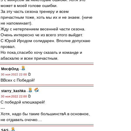
может в моей голове ошибки.
За эту часть сезона тренеру и всем
причастным тоже, хоть мы их и не знаем. (ниче
не напоминает).
Жду с нетерпением весенней части сезона.
Очень интересно че из всего этого выйдет.
С Юрой Иродом солидарен. Вполне допускаю
провал.
Но пока,спасибо хочу сказать и команде и
абаскалю и всеи причастным.
МосфОлд
-
30 ноя 2022 22:00
ВВсех с Победой!
starry_kashka
-
30 ноя 2022 22:00
С победой клюшкарей!
---
Хотя, надо бы такие большинствА в основное,
не отдавать очочко....
SAS
-