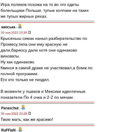
Игра поляков похожа на то во что одеты
болельщики Польши, тупые колпаки на таких
же тупых жирных ряхах.
авоська
-
30 ноя 2022 23:30
Крысеныш симак наныл разбирательство по
Промесу,типа они ему красную не
дали,бариосу дали хотя они одинаково
виноваты.
Ну как одинаково.
Квинси в самой драке не участвовал,а бомж по
полной программе.
Его кто только не пиздил.
В моменте у пшеков и Мексики идентичные
показатели.По 4 очка и 2-2 по мячам.
Paraschut
-
30 ноя 2022 23:28
Твою мать, как же красиво!
RuFFiaN
-