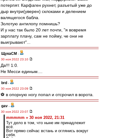
потерпят. Карфаген рухнет, разъетый уже до
дыр внутри(уверен) склоками и делением
валящегося бабла.
Золотую антилопу помнишь?
И у нас так было 20 лет почти, "я вовремя
зарплату плачу, сам не пойму, че они не
выигрывают"...
ЩукаСМ
-
30 ноя 2022 23:10
Да!!! 1:0.
Не Месси единым....
brd
-
30 ноя 2022 23:09
⚽ в опорную ногу попал и отсрочил в ворота.
gav
-
30 ноя 2022 23:07
mmmmm » 30 ноя 2022, 21:31
Тут дело в том, что ныне им принадлежит
всё.
Вот прямо сейчас встань и оглянись вокруг
себя.