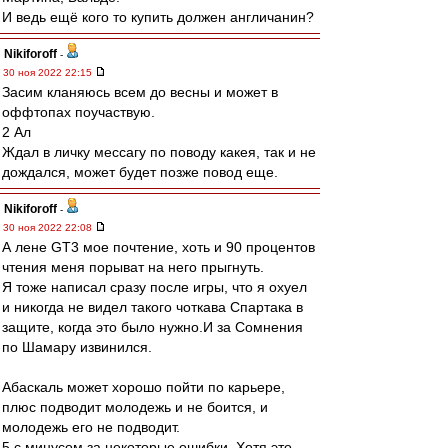
И ведь ещё кого то купить должен англичанин?
Nikiforoff
-
30 ноя 2022 22:15
Засим кланяюсь всем до весны и может в
оффтопах поучаствую.
2 Ал
Ждал в личку мессагу по поводу какея, так и не
дождался, может будет позже повод еще.
Nikiforoff
-
30 ноя 2022 22:08
А лене GT3 мое почтение, хоть и 90 процентов
чтения меня порыват на него прыгнуть.
Я тоже написал сразу после игры, что я охуел
и никогда не видел такого чоткава Спартака в
защите, когда это было нужно.И за Сомнения
по Шамару извинился.
Абаскаль может хорошо пойти по карьере,
плюс подводит молодежь и не боится, и
молодежь его не подводит.
5 с минусом за некоторые ошибки. Хотя это