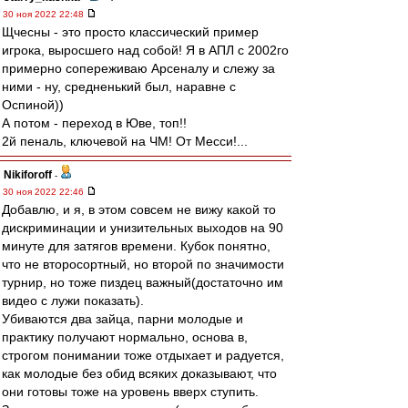
30 ноя 2022 22:48
Щчесны - это просто классический пример
игрока, выросшего над собой! Я в АПЛ с 2002го
примерно сопереживаю Арсеналу и слежу за
ними - ну, средненький был, наравне с
Оспиной))
А потом - переход в Юве, топ!!
2й пеналь, ключевой на ЧМ! От Месси!...
Nikiforoff
-
30 ноя 2022 22:46
Добавлю, и я, в этом совсем не вижу какой то
дискриминации и унизительных выходов на 90
минуте для затягов времени. Кубок понятно,
что не второсортный, но второй по значимости
турнир, но тоже пиздец важный(достаточно им
видео с лужи показать).
Убиваются два зайца, парни молодые и
практику получают нормально, основа в,
строгом понимании тоже отдыхает и радуется,
как молодые без обид всяких доказывают, что
они готовы тоже на уровень вверх ступить.