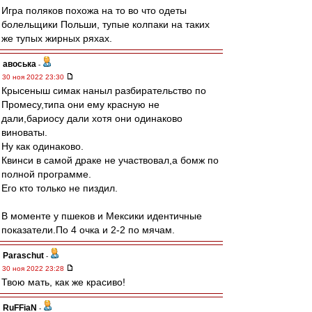
Игра поляков похожа на то во что одеты
болельщики Польши, тупые колпаки на таких
же тупых жирных ряхах.
авоська
-
30 ноя 2022 23:30
Крысеныш симак наныл разбирательство по
Промесу,типа они ему красную не
дали,бариосу дали хотя они одинаково
виноваты.
Ну как одинаково.
Квинси в самой драке не участвовал,а бомж по
полной программе.
Его кто только не пиздил.
В моменте у пшеков и Мексики идентичные
показатели.По 4 очка и 2-2 по мячам.
Paraschut
-
30 ноя 2022 23:28
Твою мать, как же красиво!
RuFFiaN
-