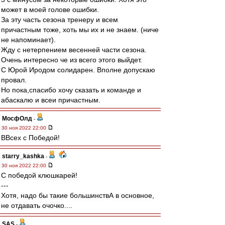
может в моей голове ошибки.
За эту часть сезона тренеру и всем
причастным тоже, хоть мы их и не знаем. (ниче
не напоминает).
Жду с нетерпением весенней части сезона.
Очень интересно че из всего этого выйдет.
С Юрой Иродом солидарен. Вполне допускаю
провал.
Но пока,спасибо хочу сказать и команде и
абаскалю и всеи причастным.
МосфОлд
-
30 ноя 2022 22:00
ВВсех с Победой!
starry_kashka
-
30 ноя 2022 22:00
С победой клюшкарей!
---
Хотя, надо бы такие большинствА в основное,
не отдавать очочко....
SAS
-