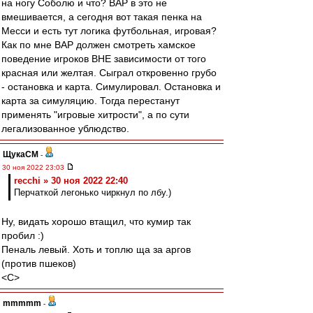
на ногу Соболю и что? ВАР в это не
вмешивается, а сегодня вот такая пенка на
Месси и есть тут логика футбольная, игровая?
Как по мне ВАР должен смотреть хамское
поведение игроков ВНЕ зависимости от того
красная или желтая. Сыграл откровенно грубо
- остановка и карта. Симулировал. Остановка и
карта за симуляцию. Тогда перестанут
применять "игровые хитрости", а по сути
легализованное ублюдство.
ЩукаСМ
-
30 ноя 2022 23:03
recchi » 30 ноя 2022 22:40
Перчаткой легонько чиркнул по лбу.)
Ну, видать хорошо втащил, что кумир так
пробил :)
Пеналь левый. Хоть и топлю ща за аргов
(против пшеков)
<C>
mmmmm
-