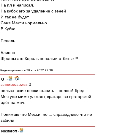
На пл и написал.
На кубок его за удаление с зеней
И так не будет
Саня Макси нормально
В Кубке
Пеналь
Блиннн
Щестны это Король пенальти отбитых!!!
Редактировалось 30 ноя 2022 22:39
Q_
-
30 ноя 2022 22:38
нельзя такие пенки ставить .. полный бред.
Мяч уже мимо улетает, вратарь во вратарской
идёт на мяч.
Понимаю что Месси, но ... справедливо что не
забили
Nikiforoff
-