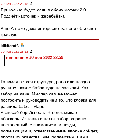
30 ноя 2022 23:18
Прикольно будет, если в обоих матчах 2:0.
Подсчёт карточек и жеребьёвка
А по Антохе даже интересно, как они объяснят
красную
Nikiforoff
-
30 ноя 2022 23:12
mmmmm » 30 ноя 2022 22:59
Галимая ветхая структура, рано или поздно
рушится, какое бабло туда не засылай. Как
забор на даче. Миллер сам не может
построить и руководить чем то. Это клоака для
распила бабла, Марк.
А способ борьбы есть. Что доказывает
абаскаль. Из говна и палок,забор, хорошо
построенный, с вниманием, и пизды,
получающим и, ответственными вполне сойдет,
против их блядства. Мы, поддержим. Сами