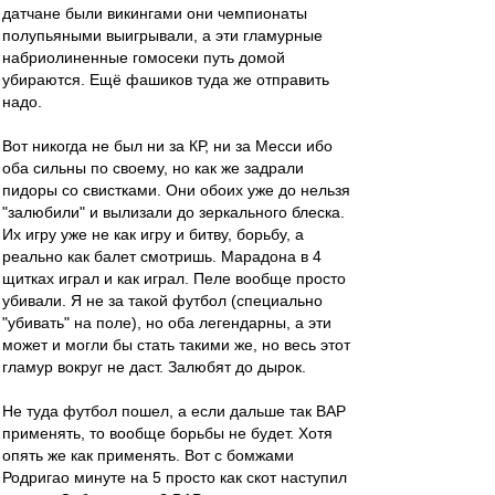
датчане были викингами они чемпионаты
полупьяными выигрывали, а эти гламурные
набриолиненные гомосеки путь домой
убираются. Ещё фашиков туда же отправить
надо.
Вот никогда не был ни за КР, ни за Месси ибо
оба сильны по своему, но как же задрали
пидоры со свистками. Они обоих уже до нельзя
"залюбили" и вылизали до зеркального блеска.
Их игру уже не как игру и битву, борьбу, а
реально как балет смотришь. Марадона в 4
щитках играл и как играл. Пеле вообще просто
убивали. Я не за такой футбол (специально
"убивать" на поле), но оба легендарны, а эти
может и могли бы стать такими же, но весь этот
гламур вокруг не даст. Залюбят до дырок.
Не туда футбол пошел, а если дальше так ВАР
применять, то вообще борьбы не будет. Хотя
опять же как применять. Вот с бомжами
Родригао минуте на 5 просто как скот наступил