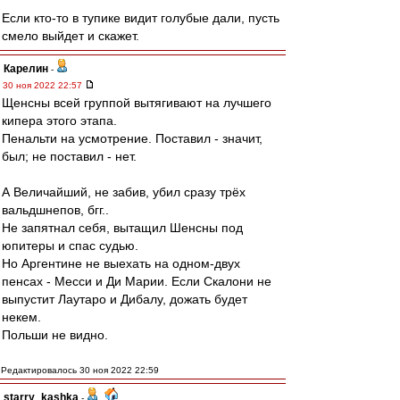
Если кто-то в тупике видит голубые дали, пусть
смело выйдет и скажет.
Карелин
-
30 ноя 2022 22:57
Щенсны всей группой вытягивают на лучшего
кипера этого этапа.
Пенальти на усмотрение. Поставил - значит,
был; не поставил - нет.
А Величайший, не забив, убил сразу трёх
вальдшнепов, бгг..
Не запятнал себя, вытащил Шенсны под
юпитеры и спас судью.
Но Аргентине не выехать на одном-двух
пенсах - Месси и Ди Марии. Если Скалони не
выпустит Лаутаро и Дибалу, дожать будет
некем.
Польши не видно.
Редактировалось 30 ноя 2022 22:59
starry_kashka
-