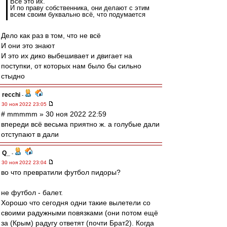
Всё это их.
И по праву собственника, они делают с этим
всем своим буквально всё, что подумается
Дело как раз в том, что не всё
И они это знают
И это их дико выбешивает и двигает на
поступки, от которых нам было бы сильно
стыдно
recchi
-
30 ноя 2022 23:05
# mmmmm » 30 ноя 2022 22:59
впереди всё весьма приятно ж. а голубые дали
отступают в дали
Q_
-
30 ноя 2022 23:04
во что превратили футбол пидоры?
не футбол - балет.
Хорошо что сегодня одни такие вылетели со
своими радужными повязками (они потом ещё
за (Крым) радугу ответят (почти Брат2). Когда