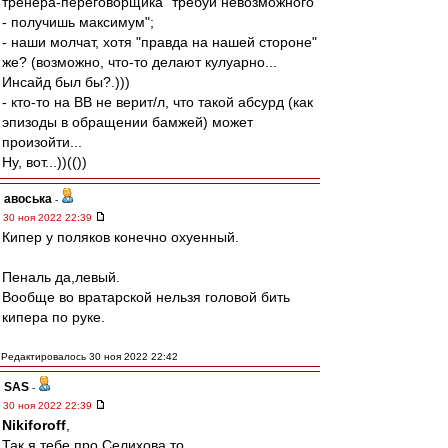
тренера-переговорщика "требуй невозможного
- получишь максимум";
- наши молчат, хотя "правда на нашей стороне"
же? (возможно, что-то делают кулуарно...
Инсайд был бы?.)))
- кто-то на ВВ не верит/л, что такой абсурд (как
эпизоды в обращении бамжей) может
произойти...
Ну, вот...))(())
авоська
-
30 ноя 2022 22:39
Кипер у поляков конечно охуенный.
Пеналь да,левый.
Вообще во вратарской нельзя головой бить
кипера по руке.
Редактировалось 30 ноя 2022 22:42
SAS
-
30 ноя 2022 22:39
Nikiforoff
,
Так я тебе про Селихова то