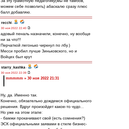
За эту грамотную педагогику(мы не тамбов,
можем себе позволить) абаскалю сразу плюс
балл добавляю.
recchi
-
30 ноя 2022 22:40
адовый пеналь назначили, конечно, ну вообще
ни за что!!!
Перчаткой легонько чиркнул по лбу.)
Месси пробил лучше Зиньковского, но и
Войцех был крут
starry_kashka
-
30 ноя 2022 22:39
mmmmm » 30 ноя 2022 21:31
Ну, да. Именно так.
Конечно, обязательно дождемся официального
решения. Вдруг произойдет какое-то чудо...
Но уже на этом этапе:
- бамжи прокачивают свой (есть сомнения?)
ЭСК официальными заявами в стиле бизнес-