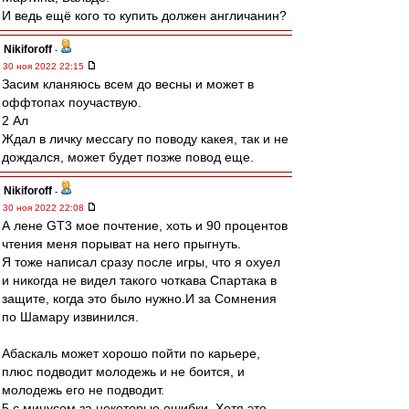
И ведь ещё кого то купить должен англичанин?
Nikiforoff
-
30 ноя 2022 22:15
Засим кланяюсь всем до весны и может в
оффтопах поучаствую.
2 Ал
Ждал в личку мессагу по поводу какея, так и не
дождался, может будет позже повод еще.
Nikiforoff
-
30 ноя 2022 22:08
А лене GT3 мое почтение, хоть и 90 процентов
чтения меня порыват на него прыгнуть.
Я тоже написал сразу после игры, что я охуел
и никогда не видел такого чоткава Спартака в
защите, когда это было нужно.И за Сомнения
по Шамару извинился.
Абаскаль может хорошо пойти по карьере,
плюс подводит молодежь и не боится, и
молодежь его не подводит.
5 с минусом за некоторые ошибки. Хотя это