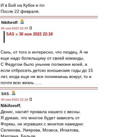
И в Бой на Кубок и пл
После 22 февраля.
Nikiforoff
-
30 ноя 2022 22:25
SAS » 30 ноя 2022 22:18
Сань, от того и интересно, что пиздец. А че
еще надо болельщику от своей команды.
С Федугом было уныние полжизни моей, а
если отбросить детско юношеские годы до 15
лет, когда еще не все понимаешь вокруг, то и
почти всю жизнь......
SAS
-
30 ноя 2022 22:18
Nikiforoff
,
Денис, насчёт провала нашего с весны.
Я думаю, что многое будет зависеть от
Формы, не игравших с зенитом намедни:
Селихова, Умярова, Мозеса, Игнатова,
Мартина, Бальде.