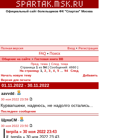
Официальный сайт болельщиков ФК "Спартак" Москва
Полная версия
Вход
•
Регистрация
FAQ
•
Поиск
Общение на сайте
Гостевая книга ВВ
»
Пред. тема
|
След. тема
Страница
1
из
94
[ Сообщений: 4660 ]
На страницу
1
,
2
,
3
,
4
,
5
...
94
След.
Начать новую тему
Добавить
Версия для печати
01.11.2022 - 30.11.2022
aavvdd
-
30 ноя 2022 23:59
Курвапшеки, надеюсь, не надолго остались...
Последнее сообщение
ЩукаСМ
-
30 ноя 2022 23:50
terpila » 30 ноя 2022 23:43
# terpila » 30 ноя 2022 23:43