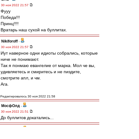
30 ноя 2022 21:57
Фууу
Победа!!!
Принц!!!!
Вратарь наш сухой на буллитах.
Nikiforoff
-
30 ноя 2022 21:57
Иут наверное одни идиоты собрались, которые
ниче не понимают.
Так я понмаю евангелие от марка. Мол че вы,
удивляетесь и смиритесь и не пиздите,
смотрите апл, и чм.
Ага.
Редактировалось 30 ноя 2022 21:58
МосфОлд
-
30 ноя 2022 21:51
До буллитов докатались...
dispatcher
-
30 ноя 2022 21:50