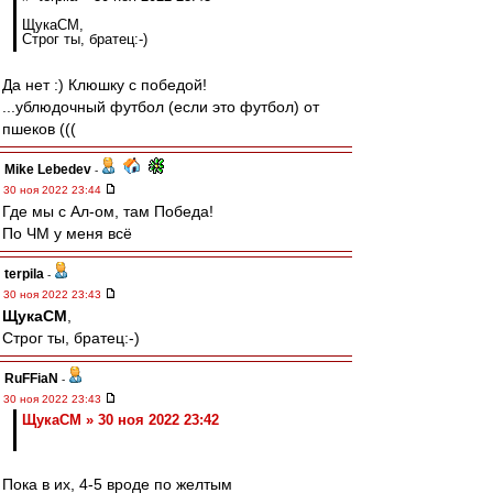
ЩукаСМ,
Строг ты, братец:-)
Да нет :) Клюшку с победой!
...ублюдочный футбол (если это футбол) от
пшеков (((
Mike Lebedev
-
30 ноя 2022 23:44
Где мы с Ал-ом, там Победа!
По ЧМ у меня всё
terpila
-
30 ноя 2022 23:43
ЩукаСМ
,
Строг ты, братец:-)
RuFFiaN
-
30 ноя 2022 23:43
ЩукаСМ » 30 ноя 2022 23:42
Пока в их, 4-5 вроде по желтым