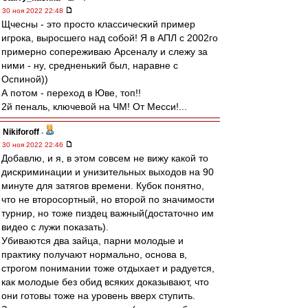
30 ноя 2022 22:48
Щчесны - это просто классический пример
игрока, выросшего над собой! Я в АПЛ с 2002го
примерно сопереживаю Арсеналу и слежу за
ними - ну, средненький был, наравне с
Оспиной))
А потом - переход в Юве, топ!!
2й пеналь, ключевой на ЧМ! От Месси!...
Nikiforoff
-
30 ноя 2022 22:46
Добавлю, и я, в этом совсем не вижу какой то
дискриминации и унизительных выходов на 90
минуте для затягов времени. Кубок понятно,
что не второсортный, но второй по значимости
турнир, но тоже пиздец важный(достаточно им
видео с лужи показать).
Убиваются два зайца, парни молодые и
практику получают нормально, основа в,
строгом понимании тоже отдыхает и радуется,
как молодые без обид всяких доказывают, что
они готовы тоже на уровень вверх ступить.