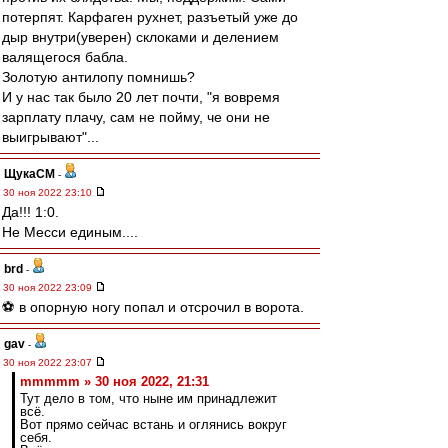
потерпят. Карфаген рухнет, разъетый уже до
дыр внутри(уверен) склоками и делением
валящегося бабла.
Золотую антилопу помнишь?
И у нас так было 20 лет почти, "я вовремя
зарплату плачу, сам не пойму, че они не
выигрывают"...
ЩукаСМ
-
30 ноя 2022 23:10
Да!!! 1:0.
Не Месси единым....
brd
-
30 ноя 2022 23:09
⚽ в опорную ногу попал и отсрочил в ворота.
gav
-
30 ноя 2022 23:07
mmmmm » 30 ноя 2022, 21:31
Тут дело в том, что ныне им принадлежит
всё.
Вот прямо сейчас встань и оглянись вокруг
себя.