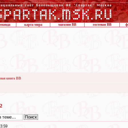
оманда
карта мира
магазин ВВ
гостевая ВВ
ф
вая книга ВВ
22
23:59