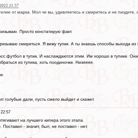
 2022 21:57
елие от марка. Мол че вы, удивляетесь и смиритесь и не пиздите, с
призываю. Просто констатирую факт.
призываю смириться. Я вижу тупик. А ты знаешь способы выхода из 
сс.футбол в тупик. И наслаждаются этим. Им хорошо в тупике. Он
браться из тупика, хоть поодиночке. Низяяяя.
и.
дит голубые дали, пусть смело выйдет и скажет.
 22:57
тягивают на лучшего кипера этого этапа.
 Поставил - значит, был; не поставил - нет.