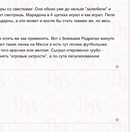
доры со свистками. Они обоих уже до нельзя "залюбили" и
лет смотришь. Марадона в 4 щитках играл и как играл. Пеле
дарны, а эти может и могли бы стать такими же, но весь
я опять же как применять. Вот с бомжами Родригао минуте
вот такая пенка на Месси и есть тут логика футбольная,
того красная или желтая. Сыграл откровенно грубо -
нять "игровые хитрости", а по сути легализованное