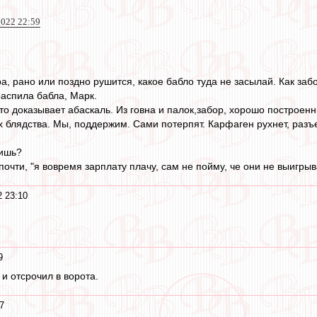
022 22:59
а, рано или поздно рушится, какое бабло туда не засылай. Как заб
распила бабла, Марк.
Что доказывает абаскаль. Из говна и палок,забор, хорошо построе
их блядства. Мы, поддержим. Сами потерпят. Карфаген рухнет, раз
нишь?
 почти, "я вовремя зарплату плачу, сам не пойму, че они не выигрыв
2 23:10
9
и отсрочил в ворота.
7