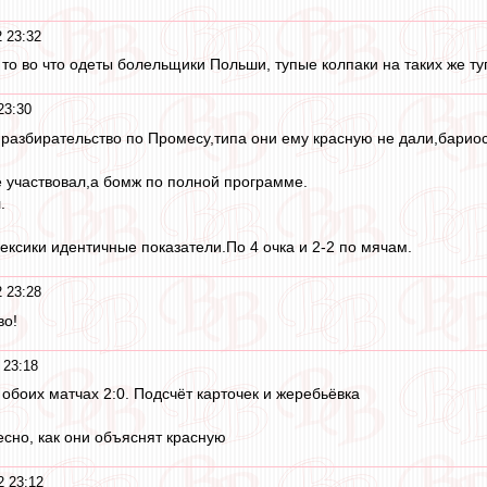
 23:32
 то во что одеты болельщики Польши, тупые колпаки на таких же т
23:30
азбирательство по Промесу,типа они ему красную не дали,бариос
е участвовал,а бомж по полной программе.
.
ексики идентичные показатели.По 4 очка и 2-2 по мячам.
 23:28
во!
 23:18
 обоих матчах 2:0. Подсчёт карточек и жеребьёвка
есно, как они объяснят красную
2 23:12