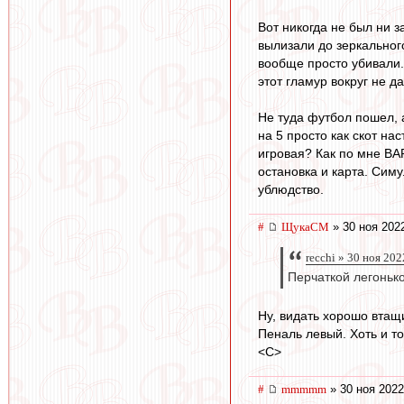
Вот никогда не был ни з
вылизали до зеркального
вообще просто убивали. 
этот гламур вокруг не д
Не туда футбол пошел, 
на 5 просто как скот на
игровая? Как по мне ВА
остановка и карта. Симу
ублюдство.
#
ЩукаСМ
» 30 ноя 202
recchi » 30 ноя 202
Перчаткой легонько
Ну, видать хорошо втащи
Пеналь левый. Хоть и т
<C>
#
mmmmm
» 30 ноя 2022