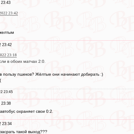
 23:43
2022 23:42
 желтым
2 23:42
2022 23:18
сли в обоих матчах 2:0.
 в пользу пшеков? Жёлтые они начинают добирать :)
(
2 23:45
 23:38
автобус охраняет свои 0:2.
2 23:34
к засрать такой выход???