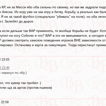
а КР, ни за Месси ибо оба сильны по своему, но как же задрали пи
 блеска. Их игру уже не как игру и битву, борьбу, а реально как ба
Я не за такой футбол (специально "убивать" на поле), но оба леген
аст. Залюбят до дырок.
а если дальше так ВАР применять, то вообще борьбы не будет. Хот
ступил на ногу Соболю и что? ВАР в это не вмешивается, а сегодня 
Р должен смотреть хамское поведение игроков ВНЕ зависимости от 
лировал. Остановка и карта за симуляцию. Тогда перестанут приме
2 23:03
2 22:40
 чиркнул по лбу.)
л, что кумир так пробил :)
оплю ща за аргов (против пшеков)
 22:59