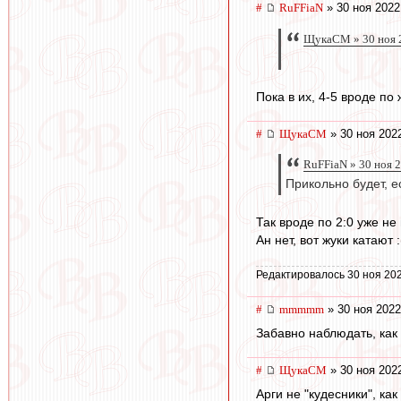
#
RuFFiaN
» 30 ноя 2022
ЩукаСМ » 30 ноя 
Пока в их, 4-5 вроде по
#
ЩукаСМ
» 30 ноя 202
RuFFiaN » 30 ноя 
Прикольно будет, е
Так вроде по 2:0 уже не
Ан нет, вот жуки катают :
Редактировалось 30 ноя 202
#
mmmmm
» 30 ноя 2022
Забавно наблюдать, как 
#
ЩукаСМ
» 30 ноя 202
Арги не "кудесники", ка