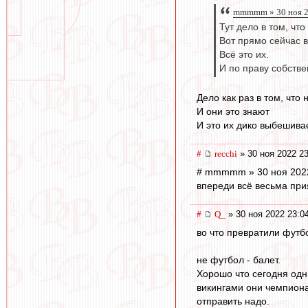
mmmmm » 30 ноя 2
Тут дело в том, чт
Вот прямо сейчас в
Всё это их.
И по праву собстве
Дело как раз в том, что 
И они это знают
И это их дико выбешивае
#
recchi
» 30 ноя 2022 23
# mmmmm » 30 ноя 2022
впереди всё весьма при
#
Q_
» 30 ноя 2022 23:0
во что превратили фут
не футбол - балет.
Хорошо что сегодня одн
викингами они чемпион
отправить надо.