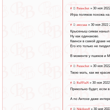
#
Paraschut
» 30 ноя 2022
Игра поляков похожа на
#
авоська
» 30 ноя 2022 
Крысеныш симак наныл р
Ну как одинаково.
Квинси в самой драке н
Его кто только не пиздил
В моменте у пшеков и М
#
Paraschut
» 30 ноя 2022
Твою мать, как же краси
#
RuFFiaN
» 30 ноя 2022
Прикольно будет, если в
А по Антохе даже интер
#
Nikiforoff
» 30 ноя 202