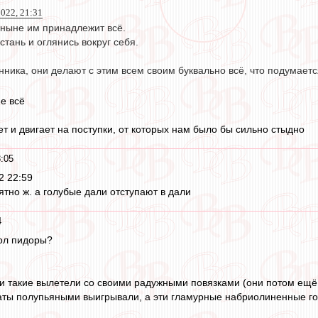
022, 21:31
о ныне им принадлежит всё.
стань и оглянись вокруг себя.
нника, они делают с этим всем своим буквально всё, что подумаетс
не всё
т и двигает на поступки, от которых нам было бы сильно стыдно
:05
 22:59
ятно ж. а голубые дали отступают в дали
4
бол пидоры?
и такие вылетели со своими радужными повязками (они потом ещё з
аты полупьяными выигрывали, а эти гламурные набриолиненные го