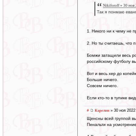
Nikiforoff » 30 ноя
Так я понмаю еванг
1. Никого ни к чему не 
2. Но ты считаешь, что 
Бомжи затащили весь ро
российскому футболу вы
Вот и весь хер до копейк
Больше ничего.
Совсем ничего.
Если кто-то в тупике ви
#
Карелин
» 30 ноя 2022
Щенсны всей группой вы
Пенальти на усмотрение.