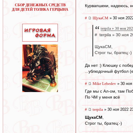
СБОР ДЕНЕЖНЫХ СРЕДСТВ
Курвапшеки, надеюсь, не
ДЛЯ ДЕТЕЙ ТОЛИКА ГЕРЦЫНА
#
ЩукаСМ
» 30 ноя 202
terpila » 30 ноя 20
# terpila » 30 ноя 
ЩукаСМ,
Строг ты, братец:-)
Да нет :) Клюшку с побе
...ублюдочный футбол (е
#
Mike Lebedev
» 30 ноя
Где мы с Ал-ом, там По
По ЧМ у меня всё
#
terpila
» 30 ноя 2022 2
ЩукаСМ
,
Строг ты, братец:-)