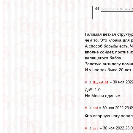
mmmmm » 30 ноя 2
Галимая ветхая структур
чем то. Это клоака для 
А способ борьбы есть. 
вполне сойдет, против 
валящегося бабла.
Золотую антилопу пом
И у нас так было 20 лет
#
ЩукаСМ
» 30 ноя 202
Да!!! 1:0.
Не Месси единым....
#
brd
» 30 ноя 2022 23:0
⚽ в опорную ногу попал 
#
gav
» 30 ноя 2022 23:0