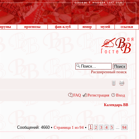
орумы
прогнозы
фан-клуб
юмор
музей
ссылки
Расширенный поиск
FAQ
Регистрация
Вход
Календарь ВВ
1
Сообщений: 4660 •
Страница
1
из
94
•
2
3
4
5
...
94