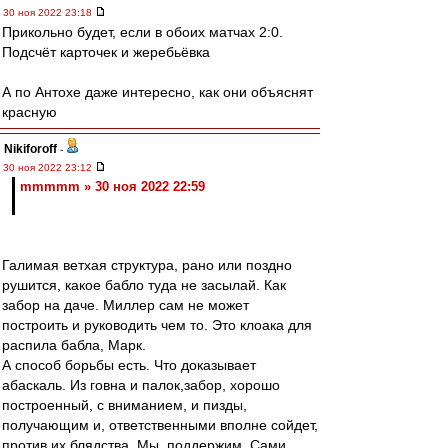
30 ноя 2022 23:18
Прикольно будет, если в обоих матчах 2:0.
Подсчёт карточек и жеребьёвка
А по Антохе даже интересно, как они объяснят
красную
Nikiforoff
-
30 ноя 2022 23:12
mmmmm » 30 ноя 2022 22:59
Галимая ветхая структура, рано или поздно
рушится, какое бабло туда не засылай. Как
забор на даче. Миллер сам не может
построить и руководить чем то. Это клоака для
распила бабла, Марк.
А способ борьбы есть. Что доказывает
абаскаль. Из говна и палок,забор, хорошо
построенный, с вниманием, и пизды,
получающим и, ответственными вполне сойдет,
против их блядства. Мы, поддержим. Сами