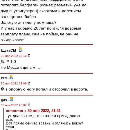
потерпят. Карфаген рухнет, разъетый уже до
дыр внутри(уверен) склоками и делением
валящегося бабла.
Золотую антилопу помнишь?
И у нас так было 20 лет почти, "я вовремя
зарплату плачу, сам не пойму, че они не
выигрывают"...
ЩукаСМ
-
30 ноя 2022 23:10
Да!!! 1:0.
Не Месси единым....
brd
-
30 ноя 2022 23:09
⚽ в опорную ногу попал и отсрочил в ворота.
gav
-
30 ноя 2022 23:07
mmmmm » 30 ноя 2022, 21:31
Тут дело в том, что ныне им принадлежит
всё.
Вот прямо сейчас встань и оглянись вокруг
себя.