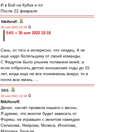
И в Бой на Кубок и пл
После 22 февраля.
Nikiforoff
-
30 ноя 2022 22:25
SAS » 30 ноя 2022 22:18
Сань, от того и интересно, что пиздец. А че
еще надо болельщику от своей команды.
С Федугом было уныние полжизни моей, а
если отбросить детско юношеские годы до 15
лет, когда еще не все понимаешь вокруг, то и
почти всю жизнь......
SAS
-
30 ноя 2022 22:18
Nikiforoff
,
Денис, насчёт провала нашего с весны.
Я думаю, что многое будет зависеть от
Формы, не игравших с зенитом намедни:
Селихова, Умярова, Мозеса, Игнатова,
Мартина, Бальде.