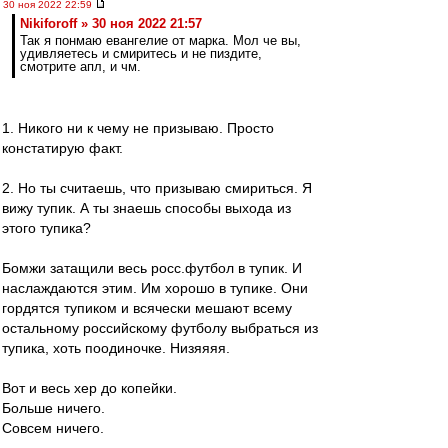
30 ноя 2022 22:59
Nikiforoff » 30 ноя 2022 21:57
Так я понмаю евангелие от марка. Мол че вы,
удивляетесь и смиритесь и не пиздите,
смотрите апл, и чм.
1. Никого ни к чему не призываю. Просто
констатирую факт.
2. Но ты считаешь, что призываю смириться. Я
вижу тупик. А ты знаешь способы выхода из
этого тупика?
Бомжи затащили весь росс.футбол в тупик. И
наслаждаются этим. Им хорошо в тупике. Они
гордятся тупиком и всячески мешают всему
остальному российскому футболу выбраться из
тупика, хоть поодиночке. Низяяяя.
Вот и весь хер до копейки.
Больше ничего.
Совсем ничего.