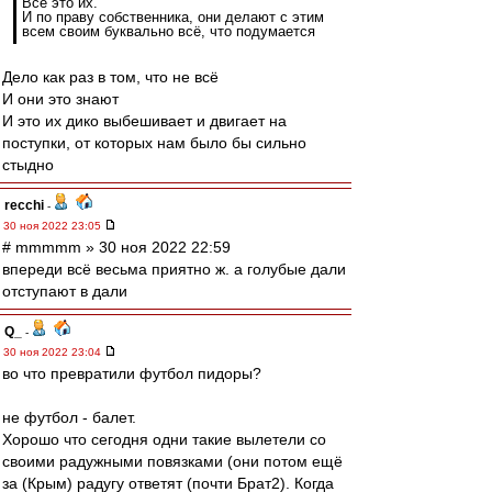
Всё это их.
И по праву собственника, они делают с этим
всем своим буквально всё, что подумается
Дело как раз в том, что не всё
И они это знают
И это их дико выбешивает и двигает на
поступки, от которых нам было бы сильно
стыдно
recchi
-
30 ноя 2022 23:05
# mmmmm » 30 ноя 2022 22:59
впереди всё весьма приятно ж. а голубые дали
отступают в дали
Q_
-
30 ноя 2022 23:04
во что превратили футбол пидоры?
не футбол - балет.
Хорошо что сегодня одни такие вылетели со
своими радужными повязками (они потом ещё
за (Крым) радугу ответят (почти Брат2). Когда