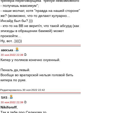
тренера-переговорщика "требуй невозможного
- получишь максимум";
- наши молчат, хотя "правда на нашей стороне"
же? (возможно, что-то делают кулуарно...
Инсайд был бы?.)))
- кто-то на ВВ не верит/л, что такой абсурд (как
эпизоды в обращении бамжей) может
произойти...
Ну, вот...))(())
авоська
-
30 ноя 2022 22:39
Кипер у поляков конечно охуенный.
Пеналь да,левый.
Вообще во вратарской нельзя головой бить
кипера по руке.
Редактировалось 30 ноя 2022 22:42
SAS
-
30 ноя 2022 22:39
Nikiforoff
,
Так я тебе про Селихова то