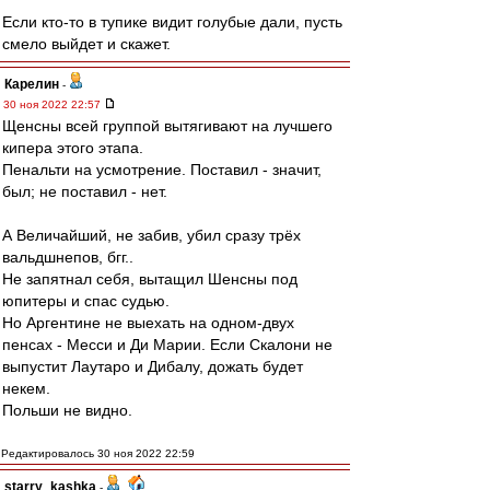
Если кто-то в тупике видит голубые дали, пусть
смело выйдет и скажет.
Карелин
-
30 ноя 2022 22:57
Щенсны всей группой вытягивают на лучшего
кипера этого этапа.
Пенальти на усмотрение. Поставил - значит,
был; не поставил - нет.
А Величайший, не забив, убил сразу трёх
вальдшнепов, бгг..
Не запятнал себя, вытащил Шенсны под
юпитеры и спас судью.
Но Аргентине не выехать на одном-двух
пенсах - Месси и Ди Марии. Если Скалони не
выпустит Лаутаро и Дибалу, дожать будет
некем.
Польши не видно.
Редактировалось 30 ноя 2022 22:59
starry_kashka
-