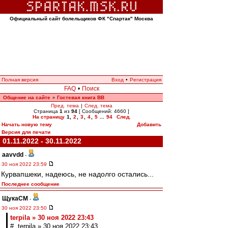
Официальный сайт болельщиков ФК "Спартак" Москва
Полная версия
Вход
•
Регистрация
FAQ
•
Поиск
Общение на сайте
Гостевая книга ВВ
»
Пред. тема
|
След. тема
Страница
1
из
94
[ Сообщений: 4660 ]
На страницу
1
,
2
,
3
,
4
,
5
...
94
След.
Начать новую тему
Добавить
Версия для печати
01.11.2022 - 30.11.2022
aavvdd
-
30 ноя 2022 23:59
Курвапшеки, надеюсь, не надолго остались...
Последнее сообщение
ЩукаСМ
-
30 ноя 2022 23:50
terpila » 30 ноя 2022 23:43
# terpila » 30 ноя 2022 23:43