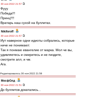
30 ноя 2022 21:57
Фууу
Победа!!!
Принц!!!!
Вратарь наш сухой на буллитах.
Nikiforoff
-
30 ноя 2022 21:57
Иут наверное одни идиоты собрались, которые
ниче не понимают.
Так я понмаю евангелие от марка. Мол че вы,
удивляетесь и смиритесь и не пиздите,
смотрите апл, и чм.
Ага.
Редактировалось 30 ноя 2022 21:58
МосфОлд
-
30 ноя 2022 21:51
До буллитов докатались...
dispatcher
-
30 ноя 2022 21:50