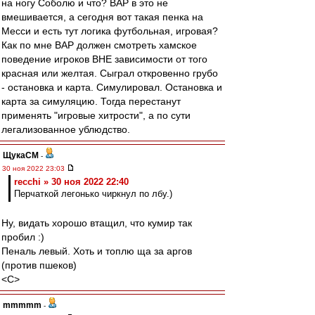
на ногу Соболю и что? ВАР в это не
вмешивается, а сегодня вот такая пенка на
Месси и есть тут логика футбольная, игровая?
Как по мне ВАР должен смотреть хамское
поведение игроков ВНЕ зависимости от того
красная или желтая. Сыграл откровенно грубо
- остановка и карта. Симулировал. Остановка и
карта за симуляцию. Тогда перестанут
применять "игровые хитрости", а по сути
легализованное ублюдство.
ЩукаСМ
-
30 ноя 2022 23:03
recchi » 30 ноя 2022 22:40
Перчаткой легонько чиркнул по лбу.)
Ну, видать хорошо втащил, что кумир так
пробил :)
Пеналь левый. Хоть и топлю ща за аргов
(против пшеков)
<C>
mmmmm
-