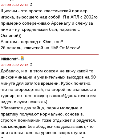
30 ноя 2022 22:48
Щчесны - это просто классический пример
игрока, выросшего над собой! Я в АПЛ с 2002го
примерно сопереживаю Арсеналу и слежу за
ними - ну, средненький был, наравне с
Оспиной))
А потом - переход в Юве, топ!!
2й пеналь, ключевой на ЧМ! От Месси!...
Nikiforoff
-
30 ноя 2022 22:46
Добавлю, и я, в этом совсем не вижу какой то
дискриминации и унизительных выходов на 90
минуте для затягов времени. Кубок понятно,
что не второсортный, но второй по значимости
турнир, но тоже пиздец важный(достаточно им
видео с лужи показать).
Убиваются два зайца, парни молодые и
практику получают нормально, основа в,
строгом понимании тоже отдыхает и радуется,
как молодые без обид всяких доказывают, что
они готовы тоже на уровень вверх ступить.