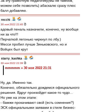
За эту грамотную педагогику(мы не тамбов,
можем себе позволить) абаскалю сразу плюс
балл добавляю.
recchi
-
30 ноя 2022 22:40
адовый пеналь назначили, конечно, ну вообще
ни за что!!!
Перчаткой легонько чиркнул по лбу.)
Месси пробил лучше Зиньковского, но и
Войцех был крут
starry_kashka
-
30 ноя 2022 22:39
mmmmm » 30 ноя 2022 21:31
Ну, да. Именно так.
Конечно, обязательно дождемся официального
решения. Вдруг произойдет какое-то чудо...
Но уже на этом этапе:
- бамжи прокачивают свой (есть сомнения?)
ЭСК официальными заявами в стиле бизнес-