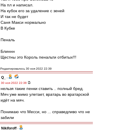
На пл и написал.
На кубок его за удаление с зеней
И так не будет
Саня Макси нормально
В Кубке
Пеналь
Блиннн
Щестны это Король пенальти отбитых!!!
Редактировалось 30 ноя 2022 22:39
Q_
-
30 ноя 2022 22:38
нельзя такие пенки ставить .. полный бред.
Мяч уже мимо улетает, вратарь во вратарской
идёт на мяч.
Понимаю что Месси, но ... справедливо что не
забили
Nikiforoff
-