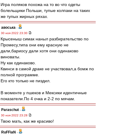
Игра поляков похожа на то во что одеты
болельщики Польши, тупые колпаки на таких
же тупых жирных ряхах.
авоська
-
30 ноя 2022 23:30
Крысеныш симак наныл разбирательство по
Промесу,типа они ему красную не
дали,бариосу дали хотя они одинаково
виноваты.
Ну как одинаково.
Квинси в самой драке не участвовал,а бомж по
полной программе.
Его кто только не пиздил.
В моменте у пшеков и Мексики идентичные
показатели.По 4 очка и 2-2 по мячам.
Paraschut
-
30 ноя 2022 23:28
Твою мать, как же красиво!
RuFFiaN
-