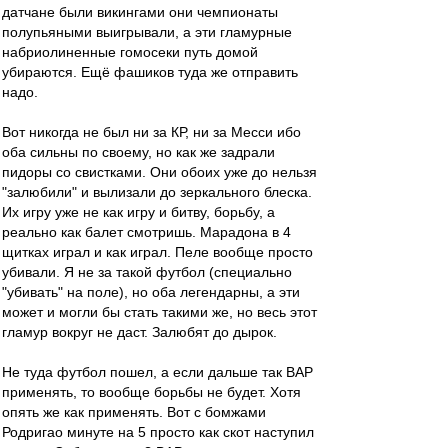
датчане были викингами они чемпионаты
полупьяными выигрывали, а эти гламурные
набриолиненные гомосеки путь домой
убираются. Ещё фашиков туда же отправить
надо.
Вот никогда не был ни за КР, ни за Месси ибо
оба сильны по своему, но как же задрали
пидоры со свистками. Они обоих уже до нельзя
"залюбили" и вылизали до зеркального блеска.
Их игру уже не как игру и битву, борьбу, а
реально как балет смотришь. Марадона в 4
щитках играл и как играл. Пеле вообще просто
убивали. Я не за такой футбол (специально
"убивать" на поле), но оба легендарны, а эти
может и могли бы стать такими же, но весь этот
гламур вокруг не даст. Залюбят до дырок.
Не туда футбол пошел, а если дальше так ВАР
применять, то вообще борьбы не будет. Хотя
опять же как применять. Вот с бомжами
Родригао минуте на 5 просто как скот наступил