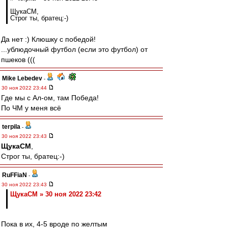
ЩукаСМ,
Строг ты, братец:-)
Да нет :) Клюшку с победой!
...ублюдочный футбол (если это футбол) от
пшеков (((
Mike Lebedev
-
30 ноя 2022 23:44
Где мы с Ал-ом, там Победа!
По ЧМ у меня всё
terpila
-
30 ноя 2022 23:43
ЩукаСМ
,
Строг ты, братец:-)
RuFFiaN
-
30 ноя 2022 23:43
ЩукаСМ » 30 ноя 2022 23:42
Пока в их, 4-5 вроде по желтым