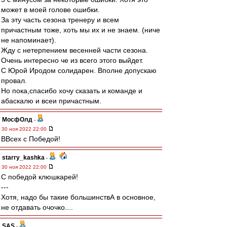
может в моей голове ошибки.
За эту часть сезона тренеру и всем
причастным тоже, хоть мы их и не знаем. (ниче
не напоминает).
Жду с нетерпением весенней части сезона.
Очень интересно че из всего этого выйдет.
С Юрой Иродом солидарен. Вполне допускаю
провал.
Но пока,спасибо хочу сказать и команде и
абаскалю и всеи причастным.
МосфОлд
-
30 ноя 2022 22:00
ВВсех с Победой!
starry_kashka
-
30 ноя 2022 22:00
С победой клюшкарей!
---
Хотя, надо бы такие большинствА в основное,
не отдавать очочко....
SAS
-