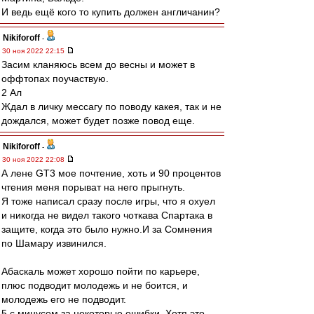
И ведь ещё кого то купить должен англичанин?
Nikiforoff
-
30 ноя 2022 22:15
Засим кланяюсь всем до весны и может в
оффтопах поучаствую.
2 Ал
Ждал в личку мессагу по поводу какея, так и не
дождался, может будет позже повод еще.
Nikiforoff
-
30 ноя 2022 22:08
А лене GT3 мое почтение, хоть и 90 процентов
чтения меня порыват на него прыгнуть.
Я тоже написал сразу после игры, что я охуел
и никогда не видел такого чоткава Спартака в
защите, когда это было нужно.И за Сомнения
по Шамару извинился.
Абаскаль может хорошо пойти по карьере,
плюс подводит молодежь и не боится, и
молодежь его не подводит.
5 с минусом за некоторые ошибки. Хотя это