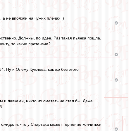
а не вползли на чужих плечах :)
чественно. Должны, по идее. Раз такая пьянка пошла.
енту, то какие претензии?
. Ну и Олежу Кужлева, как же без этого
 и лавками, никто их сметать не стал бы. Даже
б.
 ожидали, что у Спартака может терпение кончиться.