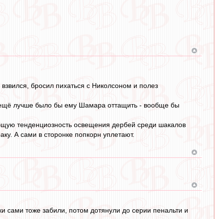
 взвился, бросил пихаться с Николсоном и полез
я ещё лучше было бы ему Шамара оттащить - вообще бы
общую тенденциозность освещения дербей среди шакалов
ку. А сами в сторонке попкорн уплетают.
и сами тоже забили, потом дотянули до серии пенальти и