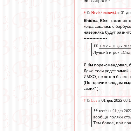
ее выиграли?
#
Nevladimirovi4
» 01 де
Ehidna
, Юля, такая инт
когда сошлись с барбус
наверняка будут разнитс
----------------
TRIV » 01 дек 2022
Лучший игрок «Спа
Я бы порекомендовал, б
Даже если уедет зимой 
ИМХО, не хотел бы его 
(По горячим следам выд
своих" ).
#
Los
» 01 дек 2022 08:1
recchi » 01 дек 202
вообще поляки стол
Тем более, при по