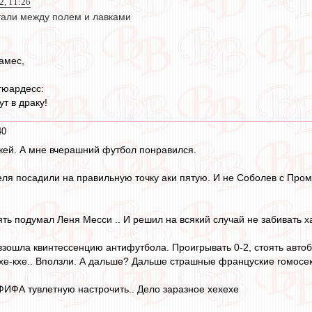
22, 11:26
тали между полем и лавками
амес,
тюардесс:
ут в драку!
40
мжей. А мне вчерашний футбол понравился.
ля посадили на правильную точку аки пятую. И не Соболев с Пром
опять подумал Леня Месси .. И решил на всякий случай не забивать 
зошла квинтессенцию антифутбола. Проигрывать 0-2, стоять автобу
е-кхе.. Вползли. А дальше? Дальше страшные француские гомосеки :))
ФИФА тувлетную настрочить.. Дело заразное хехехе