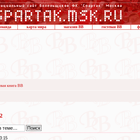
оманда
карта мира
магазин ВВ
гостевая ВВ
ф
вая книга ВВ
22
3:15