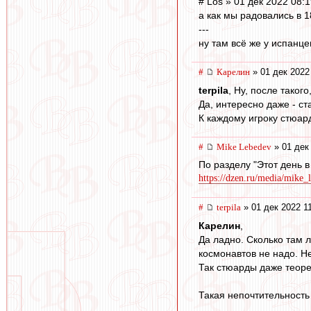
# Los » 01 дек 2022 08:
а как мы радовались в 1
---
ну там всё же у испанц
#
Карелин
» 01 дек 2022
terpila
, Ну, после таког
Да, интересно даже - с
К каждому игроку стюар
#
Mike Lebedev
» 01 дек
По разделу "Этот день 
https://dzen.ru/media/mike_
#
terpila
» 01 дек 2022 1
Карелин
,
Да ладно. Сколько там 
космонавтов не надо. Н
Так стюарды даже теорет
Такая непочтительность