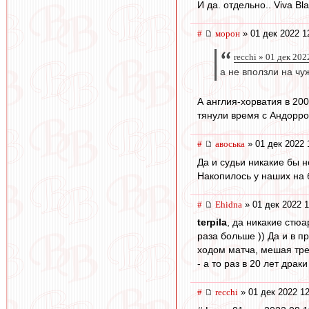
И да. отдельно.. Viva Bla
#
морон
» 01 дек 2022 1
recchi » 01 дек 202
а не вползли на чу
А англия-хорватия в 20
тянули время с Андорро
#
авоська
» 01 дек 2022 
Да и судьи никакие бы 
Накопилось у наших на 
#
Ehidna
» 01 дек 2022 1
terpila
, да никакие стю
раза больше )) Да и в 
ходом матча, мешая тре
- а то раз в 20 лет драк
#
recchi
» 01 дек 2022 12