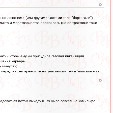
ьно локотками (или другими частями тела "бортовали"),
ликта и миротворчества проявилась (но её трактовки тоже
ть - чтобы ему ни присудила газовая инквизиция.
ршения карьеры.
х минусах).
 перед нашей ареной, всем участникам темы "вписаться за
 радоваться потом выходу в 1/8 было совсем не комильфо.