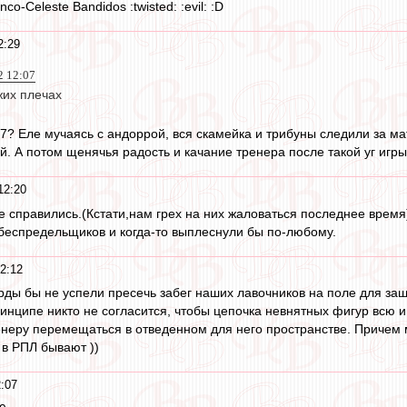
nco-Celeste Bandidos :twisted: :evil: :D
2:29
2 12:07
жих плечах
07? Еле мучаясь с андоррой, вся скамейка и трибуны следили за ма
й. А потом щенячья радость и качание тренера после такой уг игр
12:20
не справились.(Кстати,нам грех на них жаловаться последнее время
беспредельщиков и когда-то выплеснули бы по-любому.
2:12
арды бы не успели пресечь забег наших лавочников на поле для за
принципе никто не согласится, чтобы цепочка невнятных фигур всю
неру перемещаться в отведенном для него пространстве. Причем ма
и в РПЛ бывают ))
:07