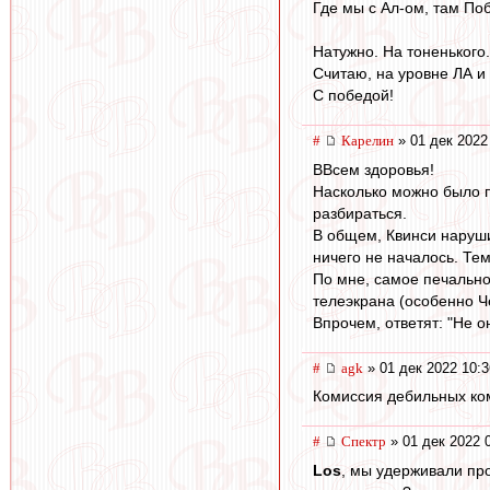
Где мы с Ал-ом, там По
Натужно. На тоненького.
Считаю, на уровне ЛА и 
С победой!
#
Карелин
» 01 дек 2022
ВВсем здоровья!
Насколько можно было п
разбираться.
В общем, Квинси наруши
ничего не началось. Тем
По мне, самое печальн
телеэкрана (особенно Ч
Впрочем, ответят: "Не он
#
agk
» 01 дек 2022 10:3
Комиссия дебильных ком
#
Спектр
» 01 дек 2022 
Los
, мы удерживали пр