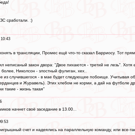
беда!
ЗС сработали. :)
 10:43
онять в трансляции, Промес ещё что-то сказал Барриосу. Тот прям
л неписаный закон двора: "Двое пихаются - третий не лезь". Хот
 более, Николсон - злостный фулиган, хех..
ое из случившегося - в мае будет следующее побоище. Учитывая 
ерданцев и Журавель). Этих хлебом не корми, а дай на футболе дра
и такие - жизнь такая"
6
иков начнет своё заседание в 13.00...
09:53
оигрышный счет и надеялись на параллельную команду, или все-так