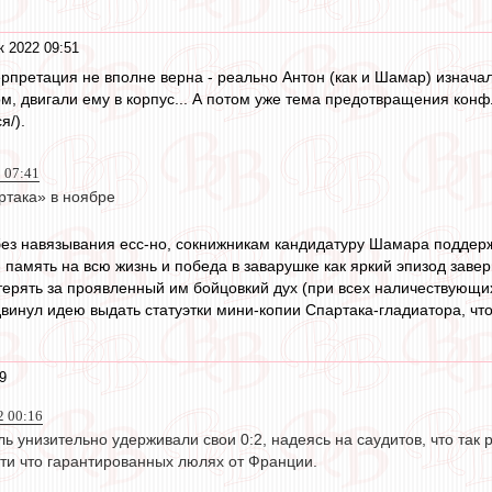
к 2022 09:51
ерпретация не вполне верна - реально Антон (как и Шамар) изначал
ом, двигали ему в корпус... А потом уже тема предотвращения конф
я/).
 07:41
ртака» в ноябре
ез навязывания есс-но, сокнижникам кандидатуру Шамара поддержа
- память на всю жизнь и победа в заварушке как яркий эпизод заве
терять за проявленный им бойцовкий дух (при всех наличествующи
винул идею выдать статуэтки мини-копии Спартака-гладиатора, что
9
2 00:16
ь унизительно удерживали свои 0:2, надеясь на саудитов, что так
чти что гарантированных люлях от Франции.