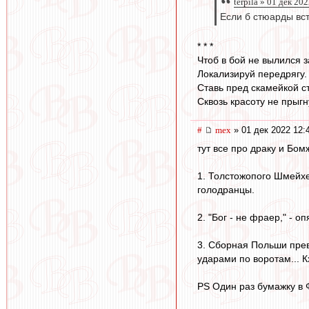
terpila » 01 дек 20
Если б стюарды вс
* * *
Чтоб в бой не вылился з
Локализируй передрягу.
Ставь пред скамейкой с
Сквозь красоту не прыгн
#
mex
» 01 дек 2022 12:
тут все про драку и Бо
1. Толстожопого Шмейхе
голодранцы.
2. "Бог - не фраер," - 
3. Сборная Польши прев
ударами по воротам... Кх
PS Один раз бумажку в 