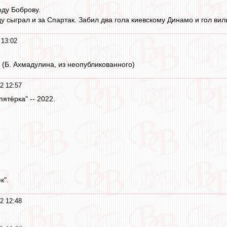
оду Боброву.
у сыграл и за Спартак. Забил два гола киевскому Динамо и гол ви
 13:02
 (Б. Ахмадулина, из неопубликованного)
2 12:57
пятёрка" -- 2022.
к".
2 12:48