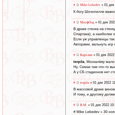
#
Mike Lebedev
» 01 дек
К богу Шочопилли важно
#
МосфОлд
» 01 дек 202
В драке стенка на стенк
Спартака), а наиболее о
Если уж управленцы так 
Авторами, вальнуть игр 
#
Карелин
» 01 дек 2022
terpila
, Москалёву мало
Ну, Семак там что-то в
А у СБ стадионов нет ст
#
terpila
» 01 дек 2022 1
В массовой драке винов
И тому, и другому долж
#
В.М.
» 01 дек 2022 10
# Mike Lebedev » 30 ноя