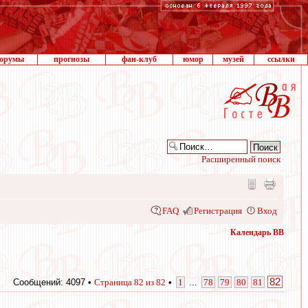
орумы
прогнозы
фан-клуб
юмор
музей
ссылки
Расширенный поиск
FAQ
Регистрация
Вход
Календарь ВВ
82
Сообщений: 4097 •
Страница
82
из
82
•
1
...
78
79
80
81