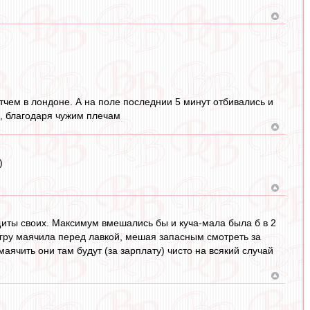
тчем в лондоне. А на поле последнии 5 минут отбивались и
ы, благодаря чужим плечам
)
щиты своих. Максимум вмешались бы и куча-мала была б в 2
 игру маячила перед лавкой, мешая запасным смотреть за
ячить они там будут (за зарплату) чисто на всякий случай