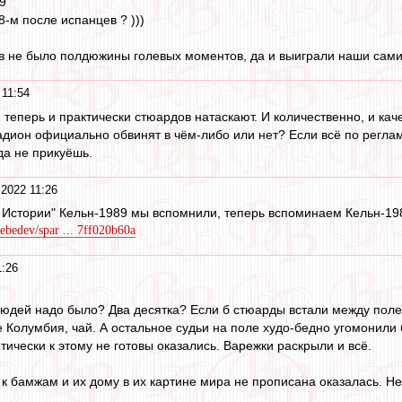
19
8-м после испанцев ? )))
ев не было полдюжины голевых моментов, да и выиграли наши сами, 
 11:54
о, теперь и практически стюардов натаскают. И количественно, и ка
тадион официально обвинят в чём-либо или нет? Если всё по реглам
да не прикуёшь.
 2022 11:26
в Истории" Кельн-1989 мы вспомнили, теперь вспоминаем Кельн-1984
lebedev/spar ... 7ff020b60a
1:26
людей надо было? Два десятка? Если б стюарды встали между полем
е Колумбия, чай. А остальное судьи на поле худо-бедно угомонили 
ически к этому не готовы оказались. Варежки раскрыли и всё.
 к бамжам и их дому в их картине мира не прописана оказалась. Не