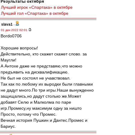
Результаты октября
Лучший игрок «Спартака» в октябре
Лучший гол «Спартака» в октябре
slava1
-
01 дек 2022 02:01
Bordo0706
Хорошие вопросы!
Действительно, кто скажет скажет слово. за
Маугли!
А Антохе даже не представяю,что можно
предъявить на дисквалификацию.
Не был не состоял не учавствовал.
Так как по любому их выродки были главными
не дадут много.По три игры.Наши вынужденно
защищались,но дадут столько же.Может
добавят Селю и Малколма по паре
игр.Промесу,ну максимум одну за ништо
Просто, потому что Промес.
Вечная история Пушкин и Дантес.Промес и
Бариус.