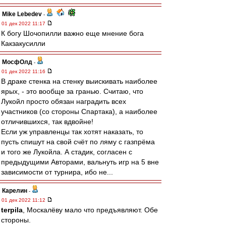
Mike Lebedev
-
01 дек 2022 11:17
К богу Шочопилли важно еще мнение бога
Какзакусилли
МосфОлд
-
01 дек 2022 11:16
В драке стенка на стенку выискивать наиболее
ярых, - это вообще за гранью. Считаю, что
Лукойл просто обязан наградить всех
участников (со стороны Спартака), а наиболее
отличившихся, так вдвойне!
Если уж управленцы так хотят наказать, то
пусть спишут на свой счёт по ляму с газпрёма
и того же Лукойла. А стадик, согласен с
предыдущими Авторами, вальнуть игр на 5 вне
зависимости от турнира, ибо не...
Карелин
-
01 дек 2022 11:12
terpila
, Москалёву мало что предъявляют. Обе
стороны.