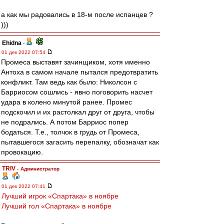
а как мы радовались в 18-м после испанцев ?
)))
Ehidna
-
01 дек 2022 07:54
Промеса выставят зачинщиком, хотя именно
Антоха в самом начале пытался предотвратить
конфликт. Там ведь как было: Николсон с
Барриосом сошлись - явно поговорить насчет
удара в колено минутой ранее. Промес
подскочил и их растолкал друг от друга, чтобы
не подрались. А потом Барриос попер
бодаться. Т.е., толчок в грудь от Промеса,
пытавшегося загасить перепалку, обозначат как
провокацию.
TRIV
-
Администратор
01 дек 2022 07:41
Лучший игрок «Спартака» в ноябре
Лучший гол «Спартака» в ноябре