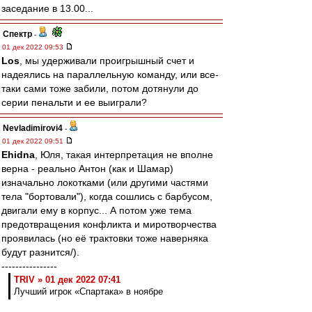
заседание в 13.00...
Спектр
-
01 дек 2022 09:53
Los
, мы удерживали проигрышный счет и
надеялись на параллельную команду, или все-
таки сами тоже забили, потом дотянули до
серии пенальти и ее выиграли?
Nevladimirovi4
-
01 дек 2022 09:51
Ehidna
, Юля, такая интерпретация не вполне
верна - реально Антон (как и Шамар)
изначально локотками (или другими частями
тела "бортовали"), когда сошлись с барбусом,
двигали ему в корпус... А потом уже тема
предотвращения конфликта и миротворчества
проявилась (но её трактовки тоже наверняка
будут разнится/).
----------------
TRIV » 01 дек 2022 07:41
Лучший игрок «Спартака» в ноябре