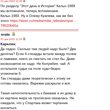
01 дек 2022 11:26
По разделу "Этот день в Истории" Кельн-1989
мы вспомнили, теперь вспоминаем
Кельн-1984. Ну и Олежу Кужлева, как же без
этого
https://dzen.ru/media/mike_lebedev/spar ...
7ff020b60a
terpila
-
01 дек 2022 11:26
Карелин
,
Да ладно. Сколько там людей надо было? Два
десятка? Если б стюарды встали между полем
и лавками, никто их сметать не стал бы. Даже
космонавтов не надо. Не Колумбия, чай. А
остальное судьи на поле худо-бедно
угомонили б.
Так стюарды даже теоретически к этому не
готовы оказались. Варежки раскрыли и всё.
Такая непочтительность к бамжам и их дому в
их картине мира не прописана оказалась. Не
ожидали, что у Спартака может терпение
кончиться.