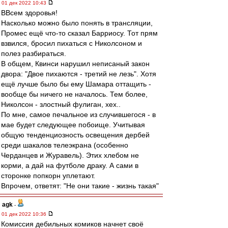
01 дек 2022 10:43
ВВсем здоровья!
Насколько можно было понять в трансляции,
Промес ещё что-то сказал Барриосу. Тот прям
взвился, бросил пихаться с Николсоном и
полез разбираться.
В общем, Квинси нарушил неписаный закон
двора: "Двое пихаются - третий не лезь". Хотя
ещё лучше было бы ему Шамара оттащить -
вообще бы ничего не началось. Тем более,
Николсон - злостный фулиган, хех..
По мне, самое печальное из случившегося - в
мае будет следующее побоище. Учитывая
общую тенденциозность освещения дербей
среди шакалов телеэкрана (особенно
Черданцев и Журавель). Этих хлебом не
корми, а дай на футболе драку. А сами в
сторонке попкорн уплетают.
Впрочем, ответят: "Не они такие - жизнь такая"
agk
-
01 дек 2022 10:36
Комиссия дебильных комиков начнет своё