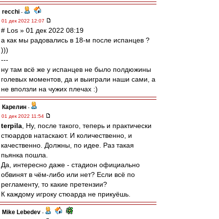
recchi
-
01 дек 2022 12:07
# Los » 01 дек 2022 08:19
а как мы радовались в 18-м после испанцев ?
)))
---
ну там всё же у испанцев не было полдюжины
голевых моментов, да и выиграли наши сами, а
не вползли на чужих плечах :)
Карелин
-
01 дек 2022 11:54
terpila
, Ну, после такого, теперь и практически
стюардов натаскают. И количественно, и
качественно. Должны, по идее. Раз такая
пьянка пошла.
Да, интересно даже - стадион официально
обвинят в чём-либо или нет? Если всё по
регламенту, то какие претензии?
К каждому игроку стюарда не прикуёшь.
Mike Lebedev
-