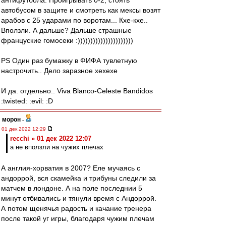
антифутбола. Проигрывать 0-2, стоять
автобусом в защите и смотреть как мексы возят
арабов с 25 ударами по воротам... Кхе-кхе..
Вползли. А дальше? Дальше страшные
француские гомосеки :))))))))))))))))))))))
PS Один раз бумажку в ФИФА тувлетную
настрочить.. Дело заразное хехехе
И да. отдельно.. Viva Blanco-Celeste Bandidos
:twisted: :evil: :D
морон
-
01 дек 2022 12:29
recchi » 01 дек 2022 12:07
а не вползли на чужих плечах
А англия-хорватия в 2007? Еле мучаясь с
андоррой, вся скамейка и трибуны следили за
матчем в лондоне. А на поле последнии 5
минут отбивались и тянули время с Андоррой.
А потом щенячья радость и качание тренера
после такой уг игры, благодаря чужим плечам