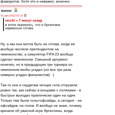
фаворитов. Хотя это и неважно, конечно.
teorver
-
01 дек 2022 01:11
recchi » 7 минут назад
в итоге оказалось, что и Аргентина
нормально готова
Ну, а как она могла быть не готова, когда ее
вообще числили претендентом на
чемпионство, а симулятор FIFA 23 вообще
сделал чемпионом. Смешной аргумент,
конечно, но в предыдущие три турнира он
чемпионов якобы угадал (но все три раза
неверно угадал финалистов). :)
Так-то они и саудитам четыре гола отгрузили
ровно так, как сейчас в концовке с поляками - в
быстрых выходах практически один на один.
Только там были голы+офсайды, а сегодня - ни
офсайдов, ни голов. И вообще не знаю, почему
кричали об ужасной игре Аргентины, когда