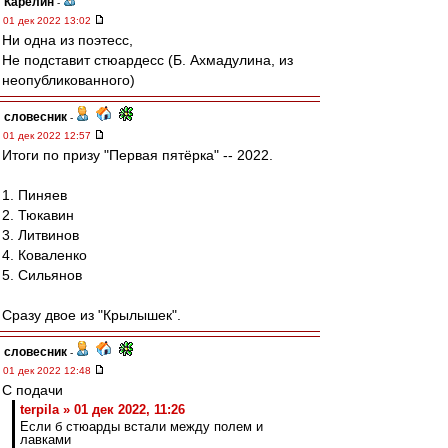
Карелин
-
01 дек 2022 13:02
Ни одна из поэтесс,
Не подставит стюардесс (Б. Ахмадулина, из
неопубликованного)
словесник
-
01 дек 2022 12:57
Итоги по призу "Первая пятёрка" -- 2022.
1. Пиняев
2. Тюкавин
3. Литвинов
4. Коваленко
5. Сильянов
Сразу двое из "Крылышек".
словесник
-
01 дек 2022 12:48
С подачи
terpila » 01 дек 2022, 11:26
Если б стюарды встали между полем и
лавками