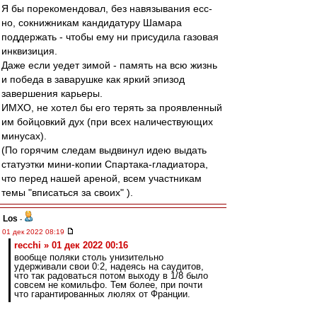
Я бы порекомендовал, без навязывания есс-
но, сокнижникам кандидатуру Шамара
поддержать - чтобы ему ни присудила газовая
инквизиция.
Даже если уедет зимой - память на всю жизнь
и победа в заварушке как яркий эпизод
завершения карьеры.
ИМХО, не хотел бы его терять за проявленный
им бойцовкий дух (при всех наличествующих
минусах).
(По горячим следам выдвинул идею выдать
статуэтки мини-копии Спартака-гладиатора,
что перед нашей ареной, всем участникам
темы "вписаться за своих" ).
Los
-
01 дек 2022 08:19
recchi » 01 дек 2022 00:16
вообще поляки столь унизительно
удерживали свои 0:2, надеясь на саудитов,
что так радоваться потом выходу в 1/8 было
совсем не комильфо. Тем более, при почти
что гарантированных люлях от Франции.