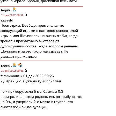
ужасно играла Аравия, фолившая весь матч.
terpila
-
01 дек 2022 00:52
aavvdd
,
Посмотрим. Вообще, примечала, что
заведующий играми в пантеоне основателей
игры в мяч Шочипилли не очень любит, когда
тренеры прагматично выставляют
дублирующий состав, когда вопросы решены.
Шочипилли за это часто наказывает. Не
уважает прагматиков.
recchi
-
01 дек 2022 00:51
# mmmmm » 01 дек 2022 00:26
ну Францию я уже до кучи приплёл.
но к примеру, если б мы бамжам 0:3
проиграли, а потом радовались на трибуне, что
не 0:4, и удержали 2-е место в группе, это
смотрелось бы по-дурацки.