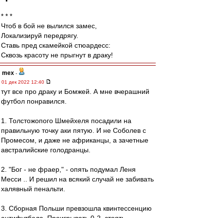
* * *
Чтоб в бой не вылился замес,
Локализируй передрягу.
Ставь пред скамейкой стюардесс:
Сквозь красоту не прыгнут в драку!
mex
-
01 дек 2022 12:40
тут все про драку и Бомжей. А мне вчерашний
футбол понравился.
1. Толстожопого Шмейхеля посадили на
правильную точку аки пятую. И не Соболев с
Промесом, и даже не африканцы, а зачетные
австралийские голодранцы.
2. "Бог - не фраер," - опять подумал Леня
Месси .. И решил на всякий случай не забивать
халявный пенальти.
3. Сборная Польши превзошла квинтессенцию