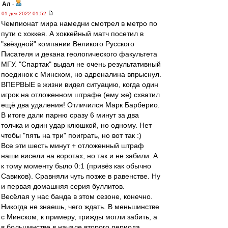
Ал
-
01 дек 2022 01:52
Чемпионат мира намедни смотрел в метро по
пути с хоккея. А хоккейный матч посетил в
"звёздной" компании Великого Русского
Писателя и декана геологического факультета
МГУ. "Спартак" выдал не очень результативный
поединок с Минском, но адреналина впрыснул.
ВПЕРВЫЕ в жизни видел ситуацию, когда один
игрок на отложенном штрафе (ему же) схватил
ещё два удаления! Отличился Марк Барберио.
В итоге дали парню сразу 6 минут за два
толчка и один удар клюшкой, но одному. Нет
чтобы "пять на три" поиграть, но вот так :)
Все эти шесть минут + отложенный штраф
наши висели на воротах, но так и не забили. А
к тому моменту было 0:1 (привёз как обычно
Савиков). Сравняли чуть позже в равенстве. Ну
и первая домашняя серия буллитов.
Весёлая у нас банда в этом сезоне, конечно.
Никогда не знаешь, чего ждать. В меньшинстве
с Минском, к примеру, трижды могли забить, а
в большинстве в начале второго периода