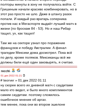
полторы минуты в зону не получалось войти. С
Гришиным начали красиво комбинировать, но в
этот раз просто не шло. Даже в штангу разок
попали. И каждый раз вратарь соперника
против нас в Мегаспорте выдаёт лучший матч в
жизни (по броскам 84 - 53). Но и наш Рибар
тащил, ух, как тащил!
Там же на секторе узнал про поражение
французов и победу Австралии. А финал
трагедии Мексики дома досмотрел. Пока всё
по делу, кроме поляков. Мексиканцы всё же
должны били ещё один заковырять, я считаю.
recchi
-
01 дек 2022 01:21
# teorver » 01 дек 2022 01:11
ну скорее всего их дневной матч с саудитами
мало кто видел, и было много комплиментов
самим саудитам. поэтому сложилось
ошибочное мнение об аргах.
тем менее, пока они во втором эшелоне