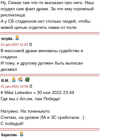
Ну, Семак там что-то высказал про него. Наш
осудил сам факт драки. За что ему огромный
риспектище.
А у СБ стадионов нет столько людей, чтобы
живой цепью отделить лавки от поля.
terpila
-
01 дек 2022 11:03
В массовой драке виноваты судейство и
стадион.
И тому, и другому должен быть выписан
дисквал.
В.М.
-
01 дек 2022 10:56
# Mike Lebedev » 30 ноя 2022 23:44
Где мы с Ал-ом, там Победа!
Натужно. На тоненького.
Считаю, на уровне ЛА и ЗС сработали. :)
С победой!
Карелин
-