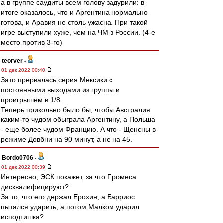
а в группе саудиты всем голову задурили: в
итоге оказалось, что и Аргентина нормально
готова, и Аравия не столь ужасна. При такой
игре выступили хуже, чем на ЧМ в России. (4-е
место против 3-го)
teorver
-
01 дек 2022 00:40
Зато прервалась серия Мексики с
постоянными выходами из группы и
проигрышем в 1/8.
Теперь прикольно было бы, чтобы Австралия
каким-то чудом обыграла Аргентину, а Польша
- еще более чудом Францию. А что - Щенсны в
режиме Довбни на 90 минут, а не на 45.
Bordo0706
-
01 дек 2022 00:39
Интересно, ЭСК покажет, за что Промеса
дисквалифицируют?
За то, что его держал Ерохин, а Барриос
пытался ударить, а потом Малком ударил
исподтишка?