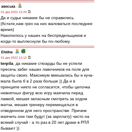
авоська
-
01 дек 2022 12:20
Да и судьи никакие бы не справились.
(Кстати,нам грех на них жаловаться последнее
время)
Накопилось у наших на беспредельщиков и
когда-то выплеснули бы по-любому.
Ehidna
-
01 дек 2022 12:12
terpila
, да никакие стюарды бы не успели
пресечь забег наших лавочников на поле для
защиты своих. Максимум вмешались бы и куча-
мала была б в 2 раза больше )) Да и в
принципе никто не согласится, чтобы цепочка
невнятных фигур всю игру маячила перед
лавкой, мешая запасным смотреть за ходом
матча, мешая тренеру перемещаться в
отведенном для него пространстве. Причем
маячить они там будут (за зарплату) чисто на
всякий случай - а то раз в 20 лет драки в РПЛ
бывают ))