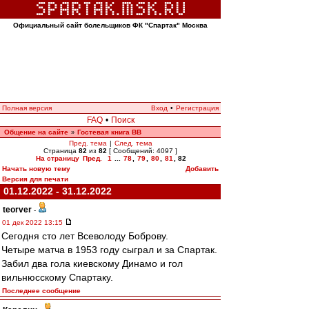
Официальный сайт болельщиков ФК "Спартак" Москва
Полная версия
Вход
•
Регистрация
FAQ
•
Поиск
Общение на сайте
Гостевая книга ВВ
»
Пред. тема
|
След. тема
Страница
82
из
82
[ Сообщений: 4097 ]
На страницу
Пред.
1
...
78
,
79
,
80
,
81
,
82
Начать новую тему
Добавить
Версия для печати
01.12.2022 - 31.12.2022
teorver
-
01 дек 2022 13:15
Сегодня сто лет Всеволоду Боброву.
Четыре матча в 1953 году сыграл и за Спартак.
Забил два гола киевскому Динамо и гол
вильнюсскому Спартаку.
Последнее сообщение