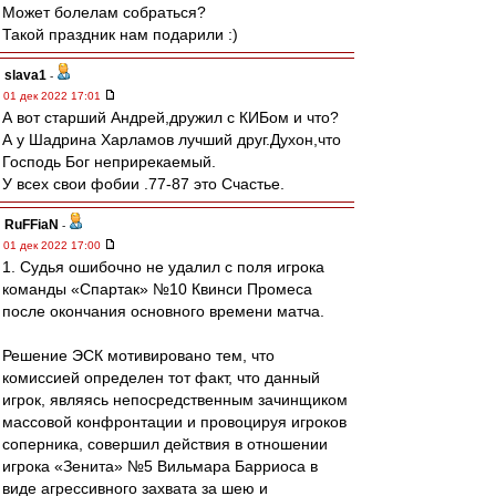
Может болелам собраться?
Такой праздник нам подарили :)
slava1
-
01 дек 2022 17:01
А вот старший Андрей,дружил с КИБом и что?
А у Шадрина Харламов лучший друг.Духон,что
Господь Бог неприрекаемый.
У всех свои фобии .77-87 это Счастье.
RuFFiaN
-
01 дек 2022 17:00
1. Судья ошибочно не удалил с поля игрока
команды «Спартак» №10 Квинси Промеса
после окончания основного времени матча.
Решение ЭСК мотивировано тем, что
комиссией определен тот факт, что данный
игрок, являясь непосредственным зачинщиком
массовой конфронтации и провоцируя игроков
соперника, совершил действия в отношении
игрока «Зенита» №5 Вильмара Барриоса в
виде агрессивного захвата за шею и