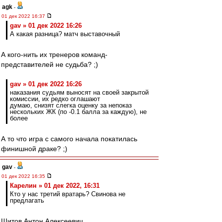
agk
-
01 дек 2022 16:37
gav » 01 дек 2022 16:26
А какая разница? матч выставочный
А кого-нить их тренеров команд-
представителей не судьба? ;)
gav » 01 дек 2022 16:26
наказания судьям выносят на своей закрытой
комиссии, их редко оглашают
думаю, снизят слегка оценку за непоказ
нескольких ЖК (по -0.1 балла за каждую), не
более
А то что игра с самого начала покатилась
финишной драке? ;)
gav
-
01 дек 2022 16:35
Карелин » 01 дек 2022, 16:31
Кто у нас третий вратарь? Свинова не
предлагать
Шитов Антон Алексеевич