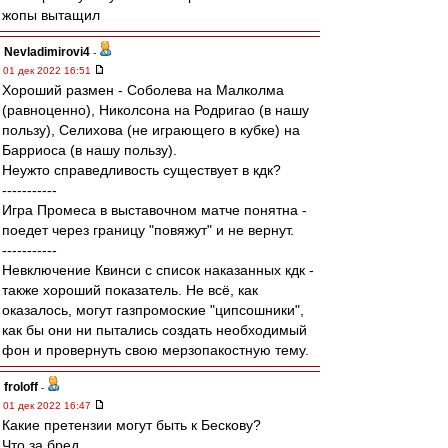
жопы вытащил
Nevladimirovi4
-
01 дек 2022 16:51
Хороший размен - Соболева на Малколма
(равноценно), Николсона на Родригао (в нашу
пользу), Селихова (не играющего в кубке) на
Барриоса (в нашу пользу).
Неужто справедливость существует в кдк?
-----------
Игра Промеса в выставочном матче понятна -
поедет через границу "повяжут" и не вернут.
-----------
Невключение Квинси с список наказанных кдк -
также хороший показатель. Не всё, как
оказалось, могут газпромоские "ципсошники",
как бы они ни пытались создать необходимый
фон и провернуть свою мерзопакостную тему.
froloff
-
01 дек 2022 16:47
Какие претензии могут быть к Бескову?
Что за бред.