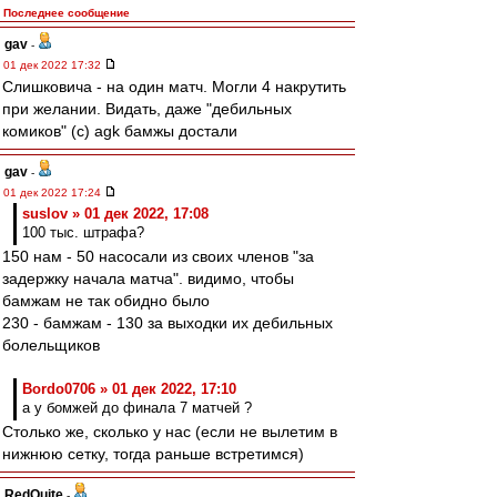
Последнее сообщение
gav
-
01 дек 2022 17:32
Слишковича - на один матч. Могли 4 накрутить
при желании. Видать, даже "дебильных
комиков" (с) agk бамжы достали
gav
-
01 дек 2022 17:24
suslov » 01 дек 2022, 17:08
100 тыс. штрафа?
150 нам - 50 насосали из своих членов "за
задержку начала матча". видимо, чтобы
бамжам не так обидно было
230 - бамжам - 130 за выходки их дебильных
болельщиков
Bordo0706 » 01 дек 2022, 17:10
а у бомжей до финала 7 матчей ?
Столько же, сколько у нас (если не вылетим в
нижнюю сетку, тогда раньше встретимся)
RedQuite
-