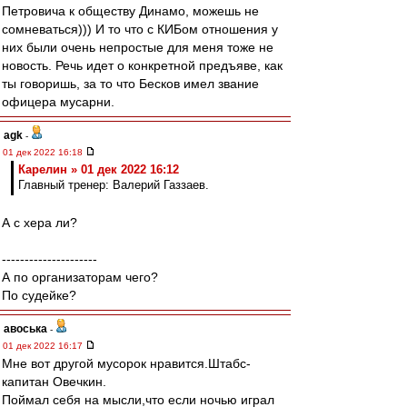
Петровича к обществу Динамо, можешь не
сомневаться))) И то что с КИБом отношения у
них были очень непростые для меня тоже не
новость. Речь идет о конкретной предъяве, как
ты говоришь, за то что Бесков имел звание
офицера мусарни.
agk
-
01 дек 2022 16:18
Карелин » 01 дек 2022 16:12
Главный тренер: Валерий Газзаев.
А с хера ли?
---------------------
А по организаторам чего?
По судейке?
авоська
-
01 дек 2022 16:17
Мне вот другой мусорок нравится.Штабс-
капитан Овечкин.
Поймал себя на мысли,что если ночью играл