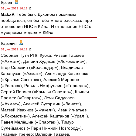
Креон
-
01 дек 2022 16:13
MakxV
, Тебе бы с Духоном покойным
пообщаться, он бы тебе много рассказал про
отношения НПС и КИБа. И отношения НПС к
мусорским медалям КИБа
Карелин
-
01 дек 2022 16:12
Сборная Пути РПЛ Кубка: Ризван Ташаев
(«Ахмат»), Даниил Худяков («Локомотив»),
Егор Сорокин («Краснодар»), Владислав
Карапузов («Ахмат»), Александр Коваленко
(«Крылья Советов»), Алексей Миронов
(«Ростов»), Равиль Нетфуллин («Торпедо»),
Сергей Пиняев («Крылья Советов»), Квинси
Промес («Спартак»), Лечи Садулаев
(«Ахмат»), Алексей Сутормин («Зенит»),
Матвей Ивахнов («Факел»), Иван Игнатьев
(«Локомотив»), Алексей Каштанов («Урал»),
Павел Мелёшин («Спартак»), Тимур
Сулейманов («Пари Нижний Новгород»).
Главный тренер: Валерий Газзаев.