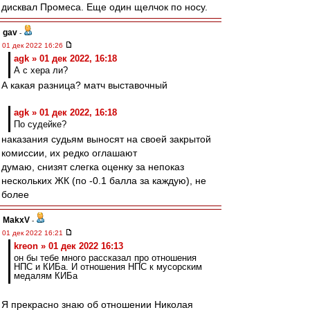
дисквал Промеса. Еще один щелчок по носу.
gav
-
01 дек 2022 16:26
agk » 01 дек 2022, 16:18
А с хера ли?
А какая разница? матч выставочный
agk » 01 дек 2022, 16:18
По судейке?
наказания судьям выносят на своей закрытой
комиссии, их редко оглашают
думаю, снизят слегка оценку за непоказ
нескольких ЖК (по -0.1 балла за каждую), не
более
MakxV
-
01 дек 2022 16:21
kreon » 01 дек 2022 16:13
он бы тебе много рассказал про отношения
НПС и КИБа. И отношения НПС к мусорским
медалям КИБа
Я прекрасно знаю об отношении Николая