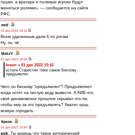
пушки, а вратари и полевые игроки будут
меняться ролями», — сообщается на сайте
РФС.
wod
-
01 дек 2022 16:11
Всем удаленным дали 6 по рогам
Ну, ок, чё
MakxV
-
01 дек 2022 16:04
kreon » 01 дек 2022 15:16
кстати Старостин тоже самое Бескову
предъявлял
Чего он Бескову "предъявлял"? Предъявляют
когда хотят на чистую воду вывести. А КИБ что,
своё динамовское прошлое скрывал что-ли,
чтобы ему за это предъявлять? Хватит чушь
всякую городить.
Креон
-
01 дек 2022 15:45
agk
, Ты знаешь что такое риторический