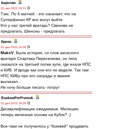
Карелин
-
01 дек 2022 16:31
Тэкс..По 6 матчей - это означает, что на
Суперфинал КР все могут выйти.
Кто у нас третий вратарь? Свинова не
предлагать, Шенсны - предлагать
Креон
-
01 дек 2022 16:30
MakxV
, Была история, со слов запасного
вратаря Спартака Перескокова, он типа
оказался на третьей полке купе, где ехали НПС
и КИБ. И вроде как они его не видели. Так там
НПС КИБу про его награды и звания
высказал...
Не хочу больше писать- потрут
BuakawPorPramuk
-
01 дек 2022 16:28
Дисквалификации ожидаемые. Мелешин
теперь железная основа на Кубок? :)
Все-таки не получилось у "бомжей" продавить