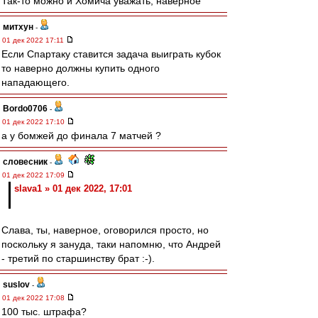
Так-то можно и Хомича уважать, наверное
митхун
-
01 дек 2022 17:11
Если Спартаку ставится задача выиграть кубок
то наверно должны купить одного
нападающего.
Bordo0706
-
01 дек 2022 17:10
а у бомжей до финала 7 матчей ?
словесник
-
01 дек 2022 17:09
slava1 » 01 дек 2022, 17:01
Слава, ты, наверное, оговорился просто, но
поскольку я зануда, таки напомню, что Андрей
- третий по старшинству брат :-).
suslov
-
01 дек 2022 17:08
100 тыс. штрафа?