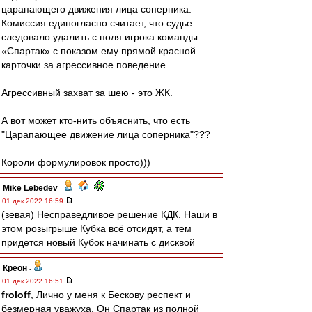
царапающего движения лица соперника.
Комиссия единогласно считает, что судье
следовало удалить с поля игрока команды
«Спартак» с показом ему прямой красной
карточки за агрессивное поведение.
Агрессивный захват за шею - это ЖК.
А вот может кто-нить объяснить, что есть
"Царапающее движение лица соперника"???
Короли формулировок просто)))
Mike Lebedev
-
01 дек 2022 16:59
(зевая) Несправедливое решение КДК. Наши в
этом розыгрыше Кубка всё отсидят, а тем
придется новый Кубок начинать с дисквой
Креон
-
01 дек 2022 16:51
froloff
, Лично у меня к Бескову респект и
безмерная уважуха. Он Спартак из полной