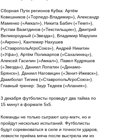
Сборная Пути регионов Кубка: Артём
Ковешников («Торпедо-Владимир»), Александр
Маменко («Амкал»), Никита Бабич («Темп»),
Рустам Вазитдинов («Текстильщик»), Дмитрий
Великородный («Звезда»), Владимир Марухин
(«Акрон»), Кантемир Нахушев
(«СтавропольАгроСоюз»), Андрей Никитин
(«Уфа»), Артём Поликарпов («Сахалинец»),
Алексей Гасилин («Амкал»), Павел Кудряшов
(«Звезда»), Даниил Лопатин («Динамо-
Брянск»), Даниил Наговицин («Зенит-Ижевск»),
Дзамболат Тигиев («СтавропольАгроСоюз»).
Главный тренер: Заур Тедеев («Алания»).
3 декабря футболисты проведут два тайма по
15 минут в формате 5х5.
Команды не только сыграют шоу-матч, но и
пройдут несколько испытаний. Футболисты
будут соревноваться в силе и точности ударов,
ловкости приёма мяча после выстрела им из