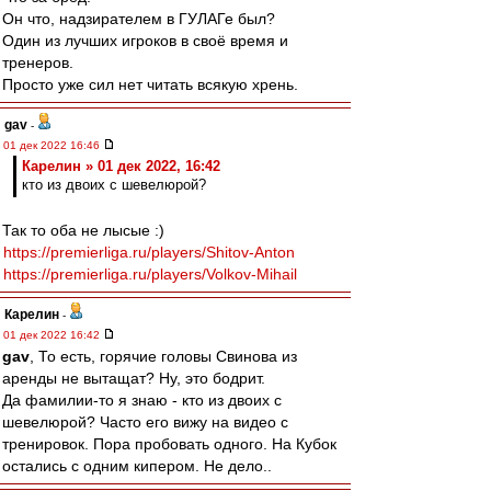
Он что, надзирателем в ГУЛАГе был?
Один из лучших игроков в своё время и
тренеров.
Просто уже сил нет читать всякую хрень.
gav
-
01 дек 2022 16:46
Карелин » 01 дек 2022, 16:42
кто из двоих с шевелюрой?
Так то оба не лысые :)
https://premierliga.ru/players/Shitov-Anton
https://premierliga.ru/players/Volkov-Mihail
Карелин
-
01 дек 2022 16:42
gav
, То есть, горячие головы Свинова из
аренды не вытащат? Ну, это бодрит.
Да фамилии-то я знаю - кто из двоих с
шевелюрой? Часто его вижу на видео с
тренировок. Пора пробовать одного. На Кубок
остались с одним кипером. Не дело..