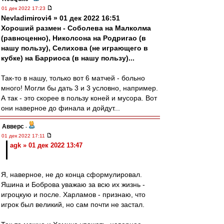
01 дек 2022 17:23
Nevladimirovi4 » 01 дек 2022 16:51
Хороший размен - Соболева на Малколма
(равноценно), Николсона на Родригао (в
нашу пользу), Селихова (не играющего в
кубке) на Барриоса (в нашу пользу)...
Так-то в нашу, только вот 6 матчей - больно
много! Могли бы дать 3 и 3 условно, например.
А так - это скорее в пользу коней и мусора. Вот
они наверное до финала и дойдут...
Авверс
-
01 дек 2022 17:11
agk » 01 дек 2022 13:47
Я, наверное, не до конца сформулировал.
Яшина и Боброва уважаю за всю их жизнь -
игроцкую и после. Харламов - признаю, что
игрок был великий, но сам почти не застал.