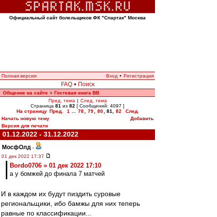
Официальный сайт болельщиков ФК "Спартак" Москва
Полная версия
Вход
•
Регистрация
FAQ
•
Поиск
Общение на сайте
Гостевая книга ВВ
»
Пред. тема
|
След. тема
Страница
81
из
82
[ Сообщений: 4097 ]
На страницу
Пред.
1
...
78
,
79
,
80
,
81
,
82
След.
Начать новую тему
Добавить
Версия для печати
01.12.2022 - 31.12.2022
МосфОлд
-
01 дек 2022 17:37
Bordo0706 » 01 дек 2022 17:10
а у бомжей до финала 7 матчей
И в каждом их будут пиздить суровые
региональщики, ибо бамжы для них теперь
равные по классификации...