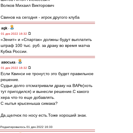
Волков Михаил Викторович
Свинов на сегодня - игрок другого клуба
agk
-
01 дек 2022 16:32
«Зенит» и «Спартак» должны будут выплатить
штраф 100 тыс. руб. за драку во время матча
Кубка России.
авоська
-
01 дек 2022 16:32
Если Квинси не тронут,то это будет правильное
решение.
Судьи долго отсматривали драку на ВАРе(хоть
тут пригодился) и вынесли решение.С какого
хера что-то еще добавлять.
С нытья крысеныша симака?
Да,щелчок по носу есть.Тоже хороший знак.
Редактировалось 01 дек 2022 16:33