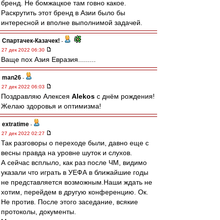
бренд. Не бомжацкое там говно какое.
Раскрутить этот бренд в Азии было бы
интересной и вполне выполнимой задачей.
Спартачек-Казачек!
-
27 дек 2022 06:30
Ваще пох Азия Евразия.........
man26
-
27 дек 2022 06:03
Поздравляю Алексея
Alekos
с днём рождения!
Желаю здоровья и оптимизма!
extratime
-
27 дек 2022 02:27
Так разговоры о переходе были, давно еще с
весны правда на уровне шуток и слухов.
А сейчас всплыло, как раз после ЧМ, видимо
указали что играть в УЕФА в ближайшие годы
не представляется возможным.Наши ждать не
хотим, перейдем в другую конференцию. Ок.
Не против. После этого заседание, всякие
протоколы, документы.