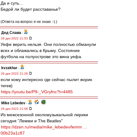
Да и суть...
Бедой ли будет расставанье?
(Ответа на вопрос я не знаю :-).)
Дед Слава
-
26 дек 2022 21:53
Уефе верить нельзя. Они полностью обманули
всех и облажались в Крыму. Состояние
футбола на полуострове это вина уефа.
kvzakhar
-
26 дек 2022 21:29
если кому интересно где сейчас пылит жорик
тигев)
https://youtu.be/P9-_VGryfnc?t=4485
Mike Lebedev
-
26 дек 2022 21:08
Из межсезонной околомузыкальной лирики
сегодня "Лемми и The Beatles"
https://dzen.ru/media/mike_lebedev/lemm ...
00b23a1c87