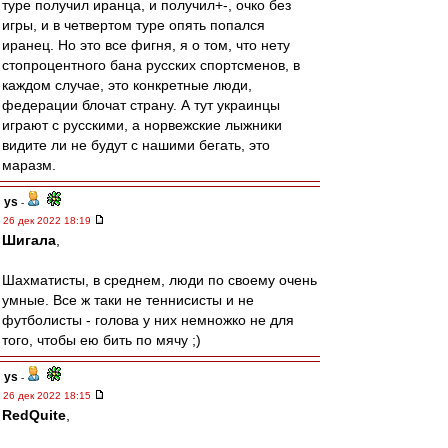
туре получил иранца, и получил+-, очко без
игры, и в четвертом туре опять попался
иранец. Но это все фигня, я о том, что нету
стопроцентного бана русских спортсменов, в
каждом случае, это конкретные люди,
федерации блочат страну. А тут украинцы
играют с русскими, а норвежские лыжники
видите ли не будут с нашими бегать, это
маразм.
ys
-
26 дек 2022 18:19
Шигала
,
Шахматисты, в среднем, люди по своему очень
умные. Все ж таки не теннисисты и не
футболисты - голова у них немножко не для
того, чтобы ею бить по мячу ;)
ys
-
26 дек 2022 18:15
RedQuite
,