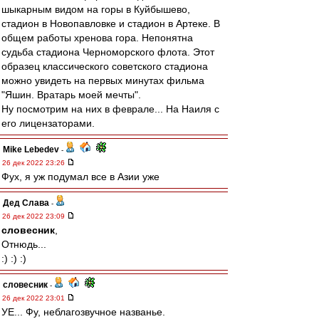
шыкарным видом на горы в Куйбышево,
стадион в Новопавловке и стадион в Артеке. В
общем работы хренова гора. Непонятна
судьба стадиона Черноморского флота. Этот
образец классического советского стадиона
можно увидеть на первых минутах фильма
"Яшин. Вратарь моей мечты".
Ну посмотрим на них в феврале... На Наиля с
его лицензаторами.
Mike Lebedev
-
26 дек 2022 23:26
Фух, я уж подумал все в Азии уже
Дед Слава
-
26 дек 2022 23:09
словесник
,
Отнюдь...
:) :) :)
словесник
-
26 дек 2022 23:01
УЕ... Фу, неблагозвучное названье.