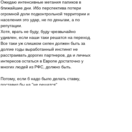
Ожидаю интенсивные метания папиков в
ближайшие дни. Ибо перспектива потери
огромной доли подконтрольной территории и
населения это удар, не по деньгам, а по
репутации.
Хотя, врать не буду, буду чрезвычайно
удивлен, если наши таки решатся на переход.
Все таки уж слишком силен должен быть за
долгие годы выработанный инстинкт не
расстраивать дорогих партнеров, да и личных
интересов остаться в Европе достаточно у
многих людей из РФС, должно быть.
Потому, если б надо было делать ставку,
поставил бы на "не решатся".
Шигала
-
26 дек 2022 18:13
Прямо счас идет чемпионат мира по рапиду
(шахматы), там несколько партий играли
между собой украинские и российские
шахматисты. Никаких истерик.