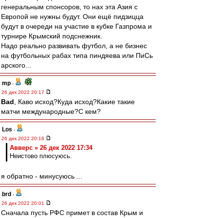
генеральным спонсоров, то нах эта Азия с
Европой не нужны будут. Они ещё пидзицца
будут в очереди на участие в кубке Газпрома и
турнире Крымский подснежник.
Надо реально развивать футбол, а не бизнес
на футбольных рабах типа пиндяева или ПиСь
арского...
mp
-
26 дек 2022 20:17
Bad
, Каво исход?Куда исход?Какие такие
матчи международные?С кем?
Los
-
26 дек 2022 20:16
Авверс » 26 дек 2022 17:34
Неистово плюсуюсь.
я обратно - минусуюсь ...
brd
-
26 дек 2022 20:01
Сначала пусть РФС примет в состав Крым и