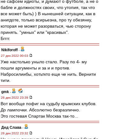
не сафсем идиоты, и думают о футболе, а не о
бабле и должностях своих, что утопия, так что
все может быть) ) В нынешней ситуации, как в
анигдоте, только всирьезна, про ту обезянку,
которая не может разорваться, чью сторону
принять. "умных" или "красивых".
Бгггг.
Nikiforoff
-
27 дек 2022 00:03
Уже настолько уныло стало. Разу по 4- му
пошли аргументы и за и и против.
Набросилиибы, хотьткто еще че нить. Вернити
тити.
gmk
-
26 дек 2022 23:39
Вот вообще пофиг на судьбу крымских клубов.
До лампочки. Абсолютно безразлично.
Это гостевая Спартак Москва так-то...
Дед Слава
-
26 дек 2022 23:32