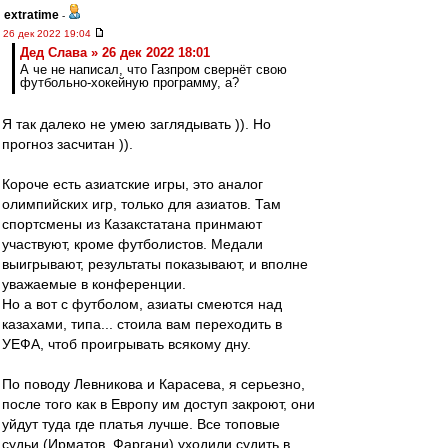
extratime
-
26 дек 2022 19:04
Дед Слава » 26 дек 2022 18:01
А че не написал, что Газпром свернёт свою
футбольно-хокейную программу, а?
Я так далеко не умею заглядывать )). Но
прогноз засчитан )).
Короче есть азиатские игры, это аналог
олимпийских игр, только для азиатов. Там
спортсмены из Казакстатана принмают
участвуют, кроме футболистов. Медали
выигрывают, результаты показывают, и вполне
уважаемые в конференции.
Но а вот с футболом, азиаты смеются над
казахами, типа... стоила вам переходить в
УЕФА, чтоб проигрывать всякому дну.
По поводу Левникова и Карасева, я серьезно,
после того как в Европу им доступ закроют, они
уйдут туда где платья лучше. Все топовые
судьи (Ирматов, Фаргани) уходили судить в