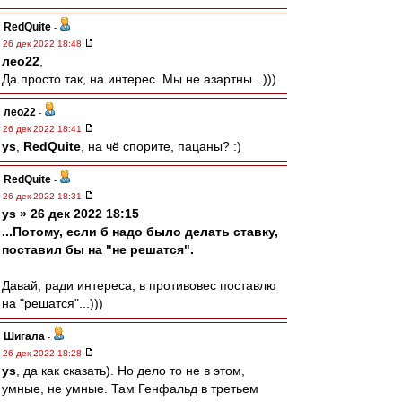
RedQuite
-
26 дек 2022 18:48
лео22
,
Да просто так, на интерес. Мы не азартны...)))
лео22
-
26 дек 2022 18:41
ys
,
RedQuite
, на чё спорите, пацаны? :)
RedQuite
-
26 дек 2022 18:31
ys » 26 дек 2022 18:15
...Потому, если б надо было делать ставку,
поставил бы на "не решатся".
Давай, ради интереса, в противовес поставлю
на "решатся"...)))
Шигала
-
26 дек 2022 18:28
ys
, да как сказать). Но дело то не в этом,
умные, не умные. Там Генфальд в третьем