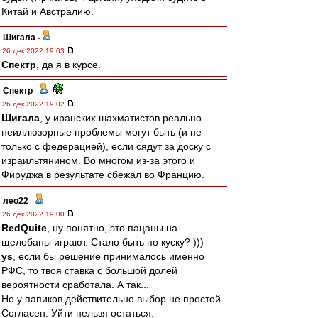
Китай и Австралию.
Шигала
-
26 дек 2022 19:03
Спектр
, да я в курсе.
Спектр
-
26 дек 2022 19:02
Шигала
, у иранских шахматистов реально
неиллюзорные проблемы могут быть (и не
только с федерацией), если сядут за доску с
израильтянином. Во многом из-за этого и
Фируджа в результате сбежал во Францию.
лео22
-
26 дек 2022 19:00
RedQuite
, ну понятно, это пацаны на
щелобаны играют. Стало быть по куску? )))
ys
, если бы решение принималось именно
РФС, то твоя ставка с большой долей
вероятности сработала. А так...
Но у папиков действительно выбор не простой.
Согласен. Уйти нельзя остаться.