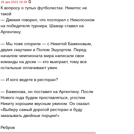
26 дек 2022 19:36
К вопросу о тупых футболистах. Никитос не
такой
— Джикия говорил, что поспорил с Николсоном
на победителя турнира. Шамар ставил на
Аргентину.
— Мы тоже спорили — с Никитой Баженовым,
двумя скаутами и Полом Эшуортом. Перед
началом чемпионата мира написали свои
команды на доске — кто выиграет, тому все
остальные оплачивают ужин.
— И кого ведете в ресторан?
— Баженова, он поставил на Аргентину. После
Нового года будем проставляться, угостим
Никиту хорошим вкусным ужином. Он сказал:
«Выберу самый дорогой ресторан и буду
заказывать двойные порции!»
Ребров