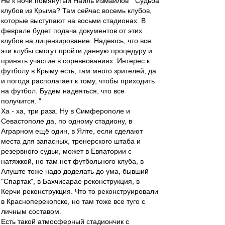
Не к ночи помянутый Наиль Измайлов " Судьба
клубов из Крыма? Там сейчас восемь клубов,
которые выступают на восьми стадионах. В
феврале будет подача документов от этих
клубов на лицензирование. Надеюсь, что все
эти клубы смогут пройти данную процедуру и
принять участие в соревнованиях. Интерес к
футболу в Крыму есть, там много зрителей, да
и погода располагает к тому, чтобы приходить
на футбол. Будем надеяться, что все
получится. "
Ха - ха, три раза. Ну в Симферополе и
Севастополе да, по одному стадиону, в
Аграрном ещё один, в Ялте, если сделают
места для запасных, тренерского штаба и
резервного судьи, может в Евпатории с
натяжкой, но там нет футбольного клуба, в
Алуште тоже надо доделать до ума, бывший
"Спартак", в Бахчисарае реконструкция, в
Керчи реконструкция. Что то реконструировали
в Красноперекопске, но там тоже все туго с
личным составом.
Есть такой атмосферный стадиончик с