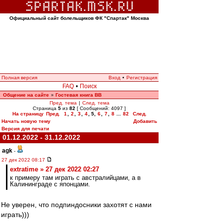
Официальный сайт болельщиков ФК "Спартак" Москва
Полная версия
Вход
•
Регистрация
FAQ
•
Поиск
Общение на сайте
Гостевая книга ВВ
»
Пред. тема
|
След. тема
Страница
5
из
82
[ Сообщений: 4097 ]
На страницу
Пред.
1
,
2
,
3
,
4
,
5
,
6
,
7
,
8
...
82
След.
Начать новую тему
Добавить
Версия для печати
01.12.2022 - 31.12.2022
agk
-
27 дек 2022 08:17
extratime » 27 дек 2022 02:27
к примеру там играть с австралийцами, а в
Калининграде с японцами.
Не уверен, что подпиндосники захотят с нами
играть)))