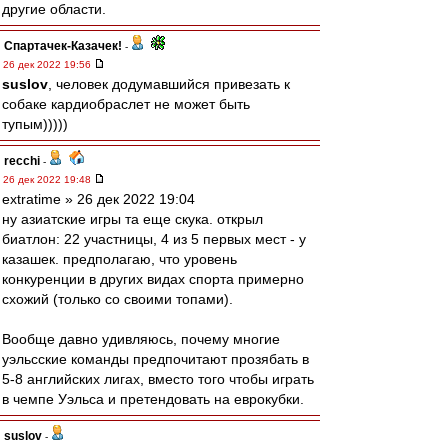
другие области.
Спартачек-Казачек!
-
26 дек 2022 19:56
suslov
, человек додумавшийся привезать к
собаке кардиобраслет не может быть
тупым)))))
recchi
-
26 дек 2022 19:48
extratime » 26 дек 2022 19:04
ну азиатские игры та еще скука. открыл
биатлон: 22 участницы, 4 из 5 первых мест - у
казашек. предполагаю, что уровень
конкуренции в других видах спорта примерно
схожий (только со своими топами).
Вообще давно удивляюсь, почему многие
уэльсские команды предпочитают прозябать в
5-8 английских лигах, вместо того чтобы играть
в чемпе Уэльса и претендовать на еврокубки.
suslov
-