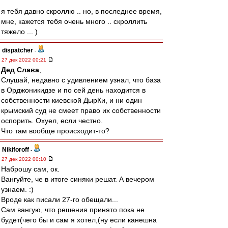
я тебя давно скроллю .. но, в последнее время,
мне, кажется тебя очень много .. скроллить
тяжело ... )
dispatcher
-
27 дек 2022 00:21
Дед Слава
,
Слушай, недавно с удивлением узнал, что база
в Орджоникидзе и по сей день находится в
собственности киевской ДырКи, и ни один
крымский суд не смеет право их собственности
оспорить. Охуел, если честно.
Что там вообще происходит-то?
Nikiforoff
-
27 дек 2022 00:10
Наброшу сам, ок.
Вангуйте, че в итоге синяки решат. А вечером
узнаем. :)
Вроде как писали 27-го обещали...
Сам вангую, что решения принято пока не
будет(чего бы и сам я хотел,(ну если канешна