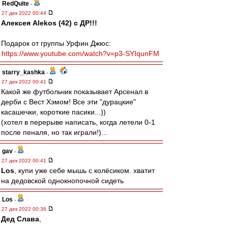
RedQuite
-
27 дек 2022 00:44
Алексея Alekos (42) с ДР!!!
Подарок от группы Урфин Джюс:
https://www.youtube.com/watch?v=p3-SYIqunFM
starry_kashka
-
27 дек 2022 00:41
Какой же футбольчик показывает Арсенал в
дерби с Вест Хэмом! Все эти "дурацкие"
касашечки, короткие пасики...))
(хотел в перерыве написать, когда летели 0-1
после пеналя, но так играли!)...
gav
-
27 дек 2022 00:41
Los
, купи уже себе мышь с колёсиком. хватит
на дедовской однокнопочной сидеть
Los
-
27 дек 2022 00:36
Дед Слава
,