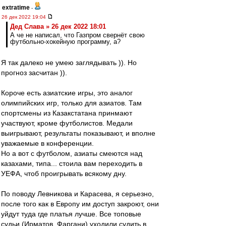
extratime
-
26 дек 2022 19:04
Дед Слава » 26 дек 2022 18:01
А че не написал, что Газпром свернёт свою
футбольно-хокейную программу, а?
Я так далеко не умею заглядывать )). Но
прогноз засчитан )).
Короче есть азиатские игры, это аналог
олимпийских игр, только для азиатов. Там
спортсмены из Казакстатана принмают
участвуют, кроме футболистов. Медали
выигрывают, результаты показывают, и вполне
уважаемые в конференции.
Но а вот с футболом, азиаты смеются над
казахами, типа... стоила вам переходить в
УЕФА, чтоб проигрывать всякому дну.
По поводу Левникова и Карасева, я серьезно,
после того как в Европу им доступ закроют, они
уйдут туда где платья лучше. Все топовые
судьи (Ирматов, Фаргани) уходили судить в