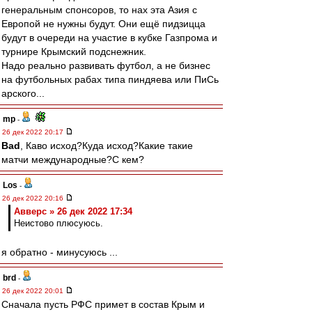
генеральным спонсоров, то нах эта Азия с
Европой не нужны будут. Они ещё пидзицца
будут в очереди на участие в кубке Газпрома и
турнире Крымский подснежник.
Надо реально развивать футбол, а не бизнес
на футбольных рабах типа пиндяева или ПиСь
арского...
mp
-
26 дек 2022 20:17
Bad
, Каво исход?Куда исход?Какие такие
матчи международные?С кем?
Los
-
26 дек 2022 20:16
Авверс » 26 дек 2022 17:34
Неистово плюсуюсь.
я обратно - минусуюсь ...
brd
-
26 дек 2022 20:01
Сначала пусть РФС примет в состав Крым и