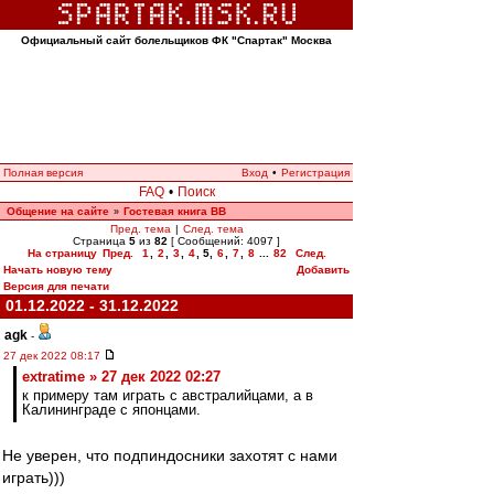
Официальный сайт болельщиков ФК "Спартак" Москва
Полная версия
Вход
•
Регистрация
FAQ
•
Поиск
Общение на сайте
Гостевая книга ВВ
»
Пред. тема
|
След. тема
Страница
5
из
82
[ Сообщений: 4097 ]
На страницу
Пред.
1
,
2
,
3
,
4
,
5
,
6
,
7
,
8
...
82
След.
Начать новую тему
Добавить
Версия для печати
01.12.2022 - 31.12.2022
agk
-
27 дек 2022 08:17
extratime » 27 дек 2022 02:27
к примеру там играть с австралийцами, а в
Калининграде с японцами.
Не уверен, что подпиндосники захотят с нами
играть)))