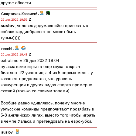
другие области.
Спартачек-Казачек!
-
26 дек 2022 19:56
suslov
, человек додумавшийся привезать к
собаке кардиобраслет не может быть
тупым)))))
recchi
-
26 дек 2022 19:48
extratime » 26 дек 2022 19:04
ну азиатские игры та еще скука. открыл
биатлон: 22 участницы, 4 из 5 первых мест - у
казашек. предполагаю, что уровень
конкуренции в других видах спорта примерно
схожий (только со своими топами).
Вообще давно удивляюсь, почему многие
уэльсские команды предпочитают прозябать в
5-8 английских лигах, вместо того чтобы играть
в чемпе Уэльса и претендовать на еврокубки.
suslov
-