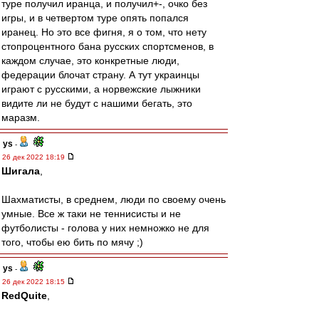
туре получил иранца, и получил+-, очко без
игры, и в четвертом туре опять попался
иранец. Но это все фигня, я о том, что нету
стопроцентного бана русских спортсменов, в
каждом случае, это конкретные люди,
федерации блочат страну. А тут украинцы
играют с русскими, а норвежские лыжники
видите ли не будут с нашими бегать, это
маразм.
ys
-
26 дек 2022 18:19
Шигала
,
Шахматисты, в среднем, люди по своему очень
умные. Все ж таки не теннисисты и не
футболисты - голова у них немножко не для
того, чтобы ею бить по мячу ;)
ys
-
26 дек 2022 18:15
RedQuite
,