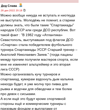
Дед Слава
-
26 дек 2022 20:18
Можно вообще никуда не вступать и ниоткуда
не выступать. Молодёжь не помнит, а старики
должны знать, что были такие "Спартакиады"
народов СССР или среди ДСО республик. Вот
такой факт : "В 1982 году «Атлантика»
Севастополь, выступавшая под флагом ДСО
«Спартак» стала победителем футбольного
турнира Спартакиады УССР. Старший тренер –
Анатолий Николаевич Заяев." (тогда пацаны
между прочим получили мастеров спорта, если
мне не изменяет альтцгеймер и это вторая
лига СССР)
Можно организовать кучу турниров и
спартакиад, кумирам вздохнуть дым кальяна
некогда будет, я уже молчу про пивка для
рывка и водочки для обводочки и тем более
про девок с сиськами.
А если ещё это будут кроме спортивной
стороны ещё и коммерческие турниры с
призовым фондом и выплатами от