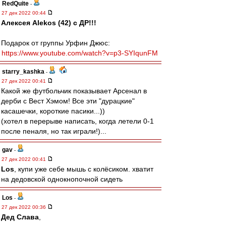
RedQuite
-
27 дек 2022 00:44
Алексея Alekos (42) с ДР!!!
Подарок от группы Урфин Джюс:
https://www.youtube.com/watch?v=p3-SYIqunFM
starry_kashka
-
27 дек 2022 00:41
Какой же футбольчик показывает Арсенал в
дерби с Вест Хэмом! Все эти "дурацкие"
касашечки, короткие пасики...))
(хотел в перерыве написать, когда летели 0-1
после пеналя, но так играли!)...
gav
-
27 дек 2022 00:41
Los
, купи уже себе мышь с колёсиком. хватит
на дедовской однокнопочной сидеть
Los
-
27 дек 2022 00:36
Дед Слава
,