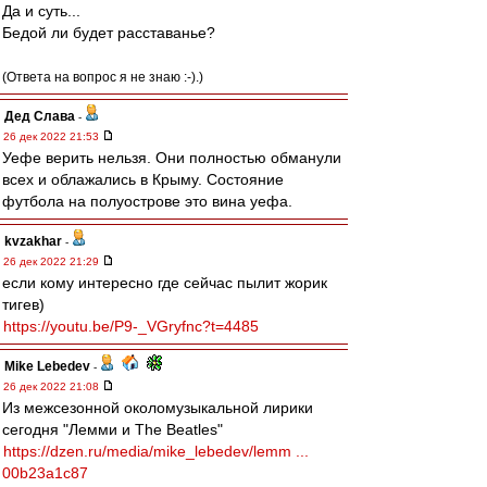
Да и суть...
Бедой ли будет расставанье?
(Ответа на вопрос я не знаю :-).)
Дед Слава
-
26 дек 2022 21:53
Уефе верить нельзя. Они полностью обманули
всех и облажались в Крыму. Состояние
футбола на полуострове это вина уефа.
kvzakhar
-
26 дек 2022 21:29
если кому интересно где сейчас пылит жорик
тигев)
https://youtu.be/P9-_VGryfnc?t=4485
Mike Lebedev
-
26 дек 2022 21:08
Из межсезонной околомузыкальной лирики
сегодня "Лемми и The Beatles"
https://dzen.ru/media/mike_lebedev/lemm ...
00b23a1c87