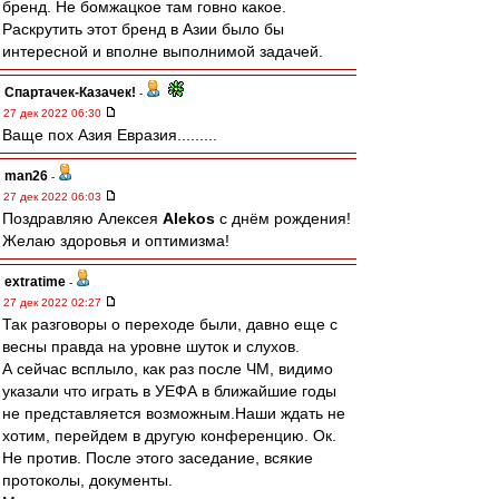
бренд. Не бомжацкое там говно какое.
Раскрутить этот бренд в Азии было бы
интересной и вполне выполнимой задачей.
Спартачек-Казачек!
-
27 дек 2022 06:30
Ваще пох Азия Евразия.........
man26
-
27 дек 2022 06:03
Поздравляю Алексея
Alekos
с днём рождения!
Желаю здоровья и оптимизма!
extratime
-
27 дек 2022 02:27
Так разговоры о переходе были, давно еще с
весны правда на уровне шуток и слухов.
А сейчас всплыло, как раз после ЧМ, видимо
указали что играть в УЕФА в ближайшие годы
не представляется возможным.Наши ждать не
хотим, перейдем в другую конференцию. Ок.
Не против. После этого заседание, всякие
протоколы, документы.