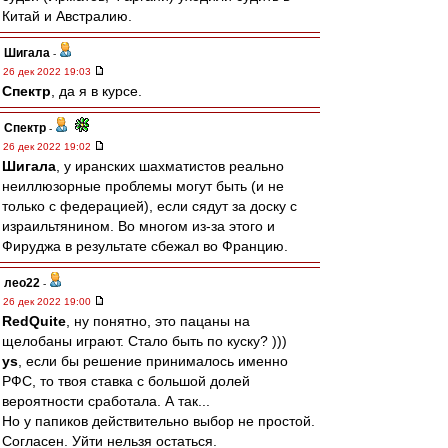
Китай и Австралию.
Шигала
-
26 дек 2022 19:03
Спектр
, да я в курсе.
Спектр
-
26 дек 2022 19:02
Шигала
, у иранских шахматистов реально
неиллюзорные проблемы могут быть (и не
только с федерацией), если сядут за доску с
израильтянином. Во многом из-за этого и
Фируджа в результате сбежал во Францию.
лео22
-
26 дек 2022 19:00
RedQuite
, ну понятно, это пацаны на
щелобаны играют. Стало быть по куску? )))
ys
, если бы решение принималось именно
РФС, то твоя ставка с большой долей
вероятности сработала. А так...
Но у папиков действительно выбор не простой.
Согласен. Уйти нельзя остаться.