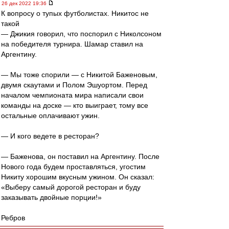
26 дек 2022 19:36
К вопросу о тупых футболистах. Никитос не
такой
— Джикия говорил, что поспорил с Николсоном
на победителя турнира. Шамар ставил на
Аргентину.
— Мы тоже спорили — с Никитой Баженовым,
двумя скаутами и Полом Эшуортом. Перед
началом чемпионата мира написали свои
команды на доске — кто выиграет, тому все
остальные оплачивают ужин.
— И кого ведете в ресторан?
— Баженова, он поставил на Аргентину. После
Нового года будем проставляться, угостим
Никиту хорошим вкусным ужином. Он сказал:
«Выберу самый дорогой ресторан и буду
заказывать двойные порции!»
Ребров