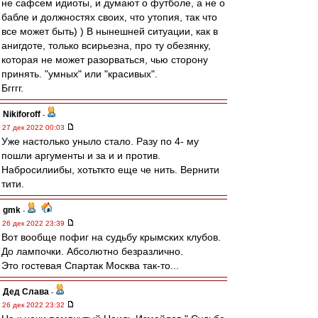
не сафсем идиоты, и думают о футболе, а не о
бабле и должностях своих, что утопия, так что
все может быть) ) В нынешней ситуации, как в
анигдоте, только всирьезна, про ту обезянку,
которая не может разорваться, чью сторону
принять. "умных" или "красивых".
Бгггг.
Nikiforoff
-
27 дек 2022 00:03
Уже настолько уныло стало. Разу по 4- му
пошли аргументы и за и и против.
Набросилиибы, хотьткто еще че нить. Вернити
тити.
gmk
-
26 дек 2022 23:39
Вот вообще пофиг на судьбу крымских клубов.
До лампочки. Абсолютно безразлично.
Это гостевая Спартак Москва так-то...
Дед Слава
-
26 дек 2022 23:32