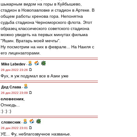
шыкарным видом на горы в Куйбышево,
стадион в Новопавловке и стадион в Артеке. В
общем работы хренова гора. Непонятна
судьба стадиона Черноморского флота. Этот
образец классического советского стадиона
можно увидеть на первых минутах фильма
"Яшин. Вратарь моей мечты".
Ну посмотрим на них в феврале... На Наиля с
его лицензаторами.
Mike Lebedev
-
26 дек 2022 23:26
Фух, я уж подумал все в Азии уже
Дед Слава
-
26 дек 2022 23:09
словесник
,
Отнюдь...
:) :) :)
словесник
-
26 дек 2022 23:01
УЕ... Фу, неблагозвучное названье.