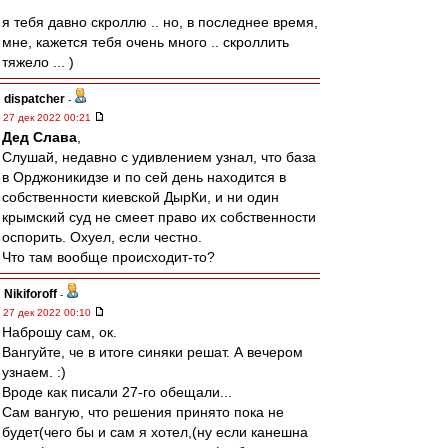
я тебя давно скроллю .. но, в последнее время,
мне, кажется тебя очень много .. скроллить
тяжело ... )
dispatcher
-
27 дек 2022 00:21
Дед Слава
,
Слушай, недавно с удивлением узнал, что база
в Орджоникидзе и по сей день находится в
собственности киевской ДырКи, и ни один
крымский суд не смеет право их собственности
оспорить. Охуел, если честно.
Что там вообще происходит-то?
Nikiforoff
-
27 дек 2022 00:10
Наброшу сам, ок.
Вангуйте, че в итоге синяки решат. А вечером
узнаем. :)
Вроде как писали 27-го обещали...
Сам вангую, что решения принято пока не
будет(чего бы и сам я хотел,(ну если канешна