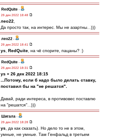
RedQuite
-
26 дек 2022 18:48
лео22
,
Да просто так, на интерес. Мы не азартны...)))
лео22
-
26 дек 2022 18:41
ys
,
RedQuite
, на чё спорите, пацаны? :)
RedQuite
-
26 дек 2022 18:31
ys » 26 дек 2022 18:15
...Потому, если б надо было делать ставку,
поставил бы на "не решатся".
Давай, ради интереса, в противовес поставлю
на "решатся"...)))
Шигала
-
26 дек 2022 18:28
ys
, да как сказать). Но дело то не в этом,
умные, не умные. Там Генфальд в третьем