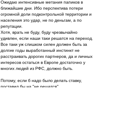
Ожидаю интенсивные метания папиков в
ближайшие дни. Ибо перспектива потери
огромной доли подконтрольной территории и
населения это удар, не по деньгам, а по
репутации.
Хотя, врать не буду, буду чрезвычайно
удивлен, если наши таки решатся на переход.
Все таки уж слишком силен должен быть за
долгие годы выработанный инстинкт не
расстраивать дорогих партнеров, да и личных
интересов остаться в Европе достаточно у
многих людей из РФС, должно быть.
Потому, если б надо было делать ставку,
поставил бы на "не решатся".
Шигала
-
26 дек 2022 18:13
Прямо счас идет чемпионат мира по рапиду
(шахматы), там несколько партий играли
между собой украинские и российские
шахматисты. Никаких истерик.