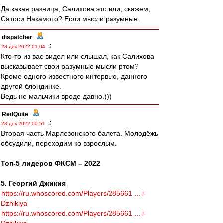
Да какая разница, Салихова это или, скажем,
Сатоси Накамото? Если мысли разумные..
dispatcher
-
28 дек 2022 01:04
Кто-то из вас видел или слышал, как Салихова
высказывает свои разумные мысли ртом?
Кроме одного известного интервью, данного
другой блондинке.
Ведь не мальчики вроде давно.)))
RedQuite
-
28 дек 2022 00:51
Вторая часть Марлезонского балета. Молодёжь
обсудили, переходим ко взрослым.
Топ-5 лидеров ФКСМ – 2022
5. Георгий Джикия
https://ru.whoscored.com/Players/285661 ... i-
Dzhikiya
https://ru.whoscored.com/Players/285661 ... i-