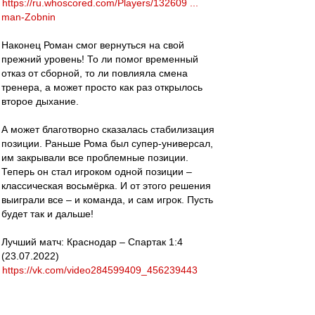
https://ru.whoscored.com/Players/132609 ...
man-Zobnin
Наконец Роман смог вернуться на свой
прежний уровень! То ли помог временный
отказ от сборной, то ли повлияла смена
тренера, а может просто как раз открылось
второе дыхание.
А может благотворно сказалась стабилизация
позиции. Раньше Рома был супер-универсал,
им закрывали все проблемные позиции.
Теперь он стал игроком одной позиции –
классическая восьмёрка. И от этого решения
выиграли все – и команда, и сам игрок. Пусть
будет так и дальше!
Лучший матч: Краснодар – Спартак 1:4
(23.07.2022)
https://vk.com/video284599409_456239443