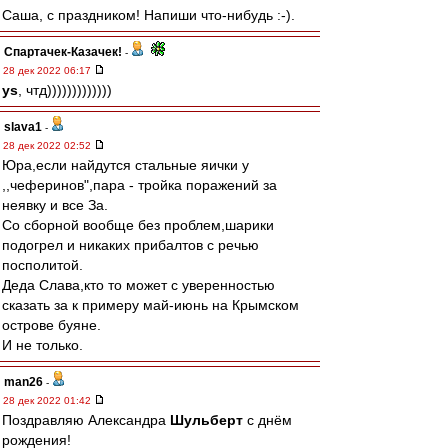
Саша, с праздником! Напиши что-нибудь :-).
Спартачек-Казачек!
-
28 дек 2022 06:17
ys
, чтд)))))))))))))
slava1
-
28 дек 2022 02:52
Юра,если найдутся стальные яички у
,,чеферинов",пара - тройка поражений за
неявку и все За.
Со сборной вообще без проблем,шарики
подогрел и никаких прибалтов с речью
посполитой.
Деда Слава,кто то может с уверенностью
сказать за к примеру май-июнь на Крымском
острове буяне.
И не только.
man26
-
28 дек 2022 01:42
Поздравляю Александра
Шульберт
с днём
рождения!