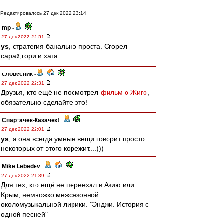
Редактировалось 27 дек 2022 23:14
mp
-
27 дек 2022 22:51
ys
, стратегия банально проста. Сгорел
сарай,гори и хата
словесник
-
27 дек 2022 22:31
Друзья, кто ещё не посмотрел
фильм о Жиго
,
обязательно сделайте это!
Спартачек-Казачек!
-
27 дек 2022 22:01
ys
, а она всегда умные вещи говорит просто
некоторых от этого корежит....)))
Mike Lebedev
-
27 дек 2022 21:39
Для тех, кто ещё не переехал в Азию или
Крым, немножко межсезонной
околомузыкальной лирики. "Энджи. История с
одной песней"