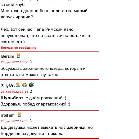
за мой клуб.
Мне точно должно быть неловко за малый
допуск иронии?
Лёх, вот сейчас Папа Римский явно
почувствовал, что на свете точно есть кто-то
святее его.)
Последнее сообщение
Berzini
-
28 дек 2022 13:56
обсуждать забаненного юзера, который и
ответить не может.. ну такое
Zely69
-
28 дек 2022 13:15
Шульберт
, с днём рождения! :)
Здоровья, побед спартаковских! :)
irod sm
-
28 дек 2022 12:35
Да, девушка может выехать из Жмеринки, но
Бердичев из девушки - никогда.