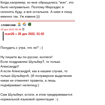
Когда,например, ко мне обращались "мэн", это
было неправильно. Поэтому Мерседес я
склонять буду, и всё остальное. А ники я пишу
именно так. Уж извини:)))
словесник
-
28 дек 2022 06:48
man26 » 28 дек 2022, 01:42
Понудить с утра, что ли? ;-)
Ну пишите вы по-русски, коллеги!
Если поздравляю ШульберТ, то только
АлександрУ.
А если АлександрА, как в нашем случае, то
только ШульбертА. (И полужирное выделение
никак не отменяет правила, а лишь
подчёркивает нелепицу.)
Сам Шульберт, кстати, в этом придерживается
нормальной языковой ориентации :-).