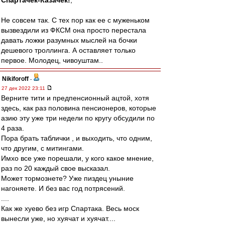
Спартачек-Казачек!
,
Не совсем так. С тех пор как ее с муженьком
вызвездили из ФКСМ она просто перестала
давать ложки разумных мыслей на бочки
дешевого троллинга. А оставляет только
первое. Молодец, чивоуштам..
Nikiforoff
-
27 дек 2022 23:11
Верните тити и предпенсионный ацтой, хотя
здесь, как раз половина пенсионеров, которые
азию эту уже три недели по кругу обсудили по
4 раза.
Пора брать таблички , и выходить, что одним,
что другим, с митингами.
Имхо все уже порешали, у кого какое мнение,
раз по 20 каждый свое высказал.
Может тормознете? Уже пиздец уныние
нагоняете. И без вас год потрясений.
....
Как же хуево без игр Спартака. Весь моск
вынесли уже, но хуячат и хуячат....