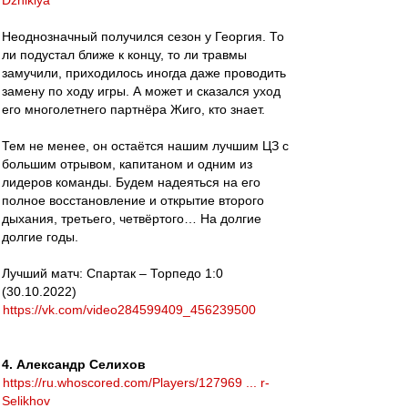
Dzhikiya
Неоднозначный получился сезон у Георгия. То
ли подустал ближе к концу, то ли травмы
замучили, приходилось иногда даже проводить
замену по ходу игры. А может и сказался уход
его многолетнего партнёра Жиго, кто знает.
Тем не менее, он остаётся нашим лучшим ЦЗ с
большим отрывом, капитаном и одним из
лидеров команды. Будем надеяться на его
полное восстановление и открытие второго
дыхания, третьего, четвёртого… На долгие
долгие годы.
Лучший матч: Спартак – Торпедо 1:0
(30.10.2022)
https://vk.com/video284599409_456239500
4. Александр Селихов
https://ru.whoscored.com/Players/127969 ... r-
Selikhov