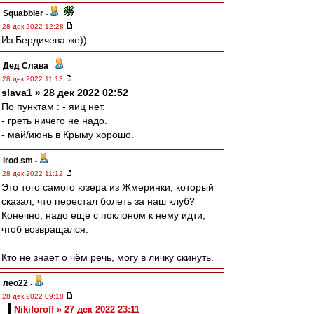
Squabbler
-
28 дек 2022 12:28
Из Бердичева же))
Дед Слава
-
28 дек 2022 11:13
slava1 » 28 дек 2022 02:52
По пунктам : - яиц нет.
- греть ничего не надо.
- май/июнь в Крыму хорошо.
irod sm
-
28 дек 2022 11:12
Это того самого юзера из Жмеринки, который
сказал, что перестал болеть за наш клуб?
Конечно, надо еще с поклоном к нему идти,
чтоб возвращался.
Кто не знает о чём речь, могу в личку скинуть.
лео22
-
28 дек 2022 09:18
Nikiforoff » 27 дек 2022 23:11