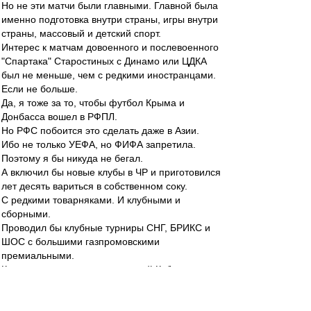
Но не эти матчи были главными. Главной была
именно подготовка внутри страны, игры внутри
страны, массовый и детский спорт.
Интерес к матчам довоенного и послевоенного
"Спартака" Старостиных с Динамо или ЦДКА
был не меньше, чем с редкими иностранцами.
Если не больше.
Да, я тоже за то, чтобы футбол Крыма и
Донбасса вошел в РФПЛ.
Но РФС побоится это сделать даже в Азии.
Ибо не только УЕФА, но ФИФА запретила.
Поэтому я бы никуда не бегал.
А включил бы новые клубы в ЧР и приготовился
лет десять вариться в собственном соку.
С редкими товарняками. И клубными и
сборными.
Проводил бы клубные турниры СНГ, БРИКС и
ШОС с большими газпромовскими
премиальными.
Кто-то мешает возродить зимний Кубок
Содружества?
Кто-то мешает вывести на топ-уровень детские