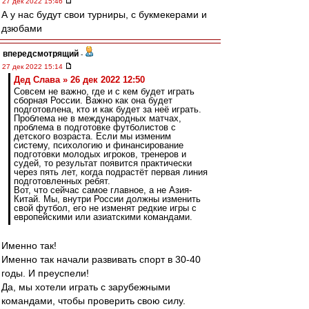
27 дек 2022 15:46
А у нас будут свои турниры, с букмекерами и
дзюбами
впередсмотрящий
-
27 дек 2022 15:14
Дед Слава » 26 дек 2022 12:50
Совсем не важно, где и с кем будет играть
сборная России. Важно как она будет
подготовлена, кто и как будет за неё играть.
Проблема не в международных матчах,
проблема в подготовке футболистов с
детского возраста. Если мы изменим
систему, психологию и финансирование
подготовки молодых игроков, тренеров и
судей, то результат появится практически
через пять лет, когда подрастёт первая линия
подготовленных ребят.
Вот, что сейчас самое главное, а не Азия-
Китай. Мы, внутри России должны изменить
свой футбол, его не изменят редкие игры с
европейскими или азиатскими командами.
Именно так!
Именно так начали развивать спорт в 30-40
годы. И преуспели!
Да, мы хотели играть с зарубежными
командами, чтобы проверить свою силу.