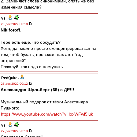
2) Заменяют слова синонимами, опять же без
изменения смысла?
ys
-
28 дек 2022 00:18
Nikiforoff
,
Тебе есть еще, что обсудить?
Хотя, да, можно просто сконцентрироваться на
том, чтоб бухать, провожая нах этот "год
потрясений"..
Пожалуй, так надо и поступить..
RedQuite
-
28 дек 2022 00:12
Александра Шульберт (69) с ДР!!!
Музыкальный подарок от тёзки Александра
Пушного:
https://www.youtube.com/watch?v=loxWFwl5iuk
ys
-
27 дек 2022 23:13