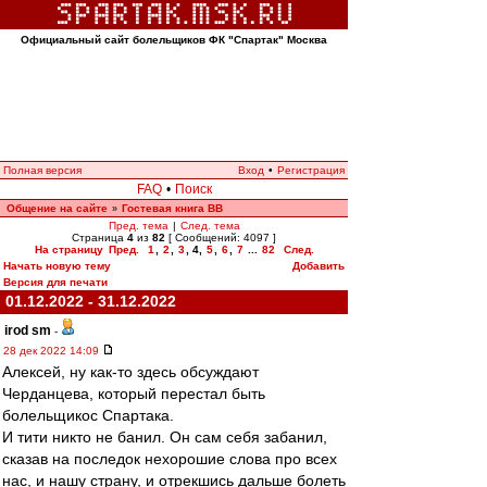
Официальный сайт болельщиков ФК "Спартак" Москва
Полная версия
Вход
•
Регистрация
FAQ
•
Поиск
Общение на сайте
Гостевая книга ВВ
»
Пред. тема
|
След. тема
Страница
4
из
82
[ Сообщений: 4097 ]
На страницу
Пред.
1
,
2
,
3
,
4
,
5
,
6
,
7
...
82
След.
Начать новую тему
Добавить
Версия для печати
01.12.2022 - 31.12.2022
irod sm
-
28 дек 2022 14:09
Алексей, ну как-то здесь обсуждают
Черданцева, который перестал быть
болельщикос Спартака.
И тити никто не банил. Он сам себя забанил,
сказав на последок нехорошие слова про всех
нас, и нашу страну, и отрекшись дальше болеть