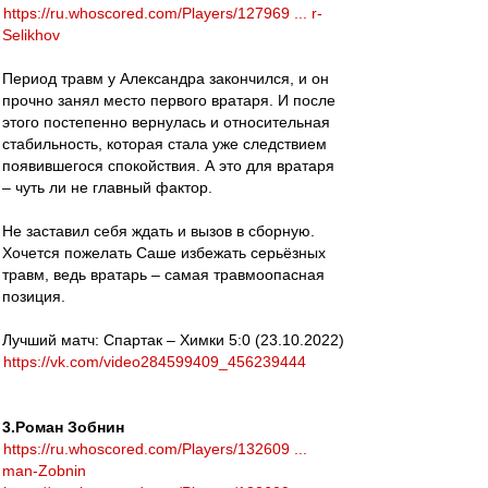
https://ru.whoscored.com/Players/127969 ... r-
Selikhov
Период травм у Александра закончился, и он
прочно занял место первого вратаря. И после
этого постепенно вернулась и относительная
стабильность, которая стала уже следствием
появившегося спокойствия. А это для вратаря
– чуть ли не главный фактор.
Не заставил себя ждать и вызов в сборную.
Хочется пожелать Саше избежать серьёзных
травм, ведь вратарь – самая травмоопасная
позиция.
Лучший матч: Спартак – Химки 5:0 (23.10.2022)
https://vk.com/video284599409_456239444
3.Роман Зобнин
https://ru.whoscored.com/Players/132609 ...
man-Zobnin