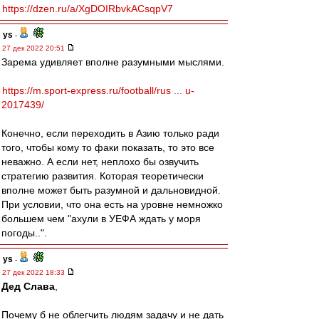
https://dzen.ru/a/XgDOIRbvkACsqpV7
ys
-
27 дек 2022 20:51
Зарема удивляет вполне разумными мыслями.
https://m.sport-express.ru/football/rus ... u-
2017439/
Конечно, если переходить в Азию только ради
того, чтобы кому то факи показать, то это все
неважно. А если нет, неплохо бы озвучить
стратегию развития. Которая теоретически
вполне может быть разумной и дальновидной.
При условии, что она есть на уровне немножко
большем чем "ахули в УЕФА ждать у моря
погоды..".
ys
-
27 дек 2022 18:33
Дед Слава
,
Почему б не облегчить людям задачу и не дать