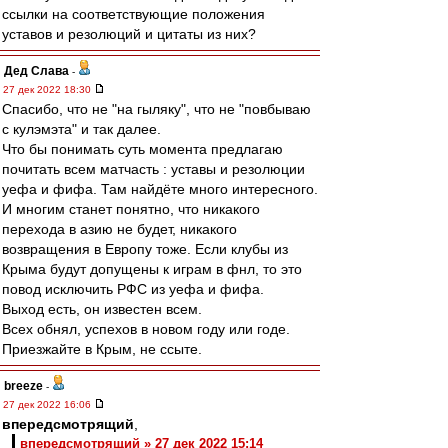
ссылки на соответствующие положения
уставов и резолюций и цитаты из них?
Дед Слава
-
27 дек 2022 18:30
Спасибо, что не "на гыляку", что не "повбываю
с кулэмэта" и так далее.
Что бы понимать суть момента предлагаю
почитать всем матчасть : уставы и резолюции
уефа и фифа. Там найдёте много интересного.
И многим станет понятно, что никакого
перехода в азию не будет, никакого
возвращения в Европу тоже. Если клубы из
Крыма будут допущены к играм в фнл, то это
повод исключить РФС из уефа и фифа.
Выход есть, он известен всем.
Всех обнял, успехов в новом году или годе.
Приезжайте в Крым, не ссыте.
breeze
-
27 дек 2022 16:06
впередсмотрящий
,
впередсмотрящий » 27 дек 2022 15:14