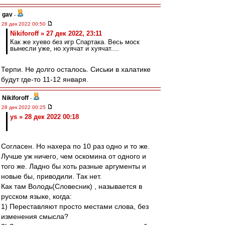
gav
-
28 дек 2022 00:50
Nikiforoff » 27 дек 2022, 23:11
Как же хуево без игр Спартака. Весь моск
вынесли уже, но хуячат и хуячат....
Терпи. Не долго осталось. Сиськи в халатике
будут где-то 11-12 января.
Nikiforoff
-
28 дек 2022 00:25
ys » 28 дек 2022 00:18
Согласен. Но нахера по 10 раз одно и то же.
Лучше уж ничего, чем оскомина от одного и
того же. Ладно бы хоть разные аргументы и
новые бы, приводили. Так нет.
Как там Володь(Словесник) , называется в
русском языке, когда:
1) Переставляют просто местами слова, без
изменения смысла?