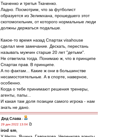
Ткаченко и третья Ткаченко.
Ладно. Посмотрим, что за футболист
образуется из Зелимхана, прошедшего этот
скотомогильник, от которого нормальные люди
должны держаться подальше.
Какое-то время назад Спартак visahouse
сделал мне замечание. Дескать, перестань
называть мужчин старше 20 лет "детьми".
Не ответила тогда. Понимаю ж, что в принципе
Спартак прав. В принципе.
А по фактам... Какие ж они в большинстве
несамостоятельные. А в спорте, наверное,
особенно.
Когда о тебе принимают решения тренеры,
агенты, папы...
И какая там доля позиции самого игрока - нам
знать не дано.
Дед Слава
-
29 дек 2022 13:04
irod sm
,
У Нетто, Яшина, Гаврилова, Черенкова агенты