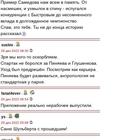
Пример Самедова нам всем в память. От
насмешек, и ухмылок в спину - испугался
конкуренции с Быстровым до несомненного
вклада в долгожданное чемпионство.
Слав, это тебе. Ты не до конца историю
рассказал.))
suslov
-
29 дек 2022 08:30
Зря мы кого-то оскорбляем.
Спартак не боролся за Пиняева и Глушенкова.
Уход был предрешён. Посмотрим как карьера
Пиняева будет развиваться, антропология не
стандартная у парня.
fanat4ever
-
29 дек 2022 06:54
Приложение реально нерабочее выпустили.
ys
-
29 дек 2022 05:09
Саню Шульберта с прошедшим!