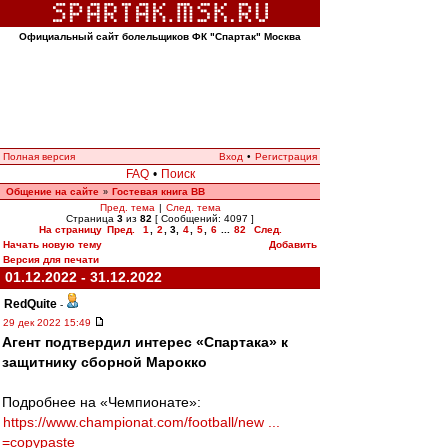
Официальный сайт болельщиков ФК "Спартак" Москва
Полная версия
Вход
•
Регистрация
FAQ
•
Поиск
Общение на сайте
Гостевая книга ВВ
»
Пред. тема
|
След. тема
Страница
3
из
82
[ Сообщений: 4097 ]
На страницу
Пред.
1
,
2
,
3
,
4
,
5
,
6
...
82
След.
Начать новую тему
Добавить
Версия для печати
01.12.2022 - 31.12.2022
RedQuite
-
29 дек 2022 15:49
Агент подтвердил интерес «Спартака» к
защитнику сборной Марокко
Подробнее на «Чемпионате»:
https://www.championat.com/football/new ...
=copypaste