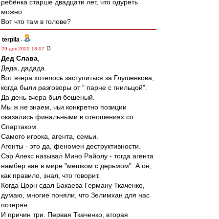
ребёнка старше двадцати лет, что одуреть
можно
Вот что там в голове?
terpila
-
29 дек 2022 13:07
Дед Слава
,
Деда, дадада.
Вот вчера хотелось заступиться за Глушенкова,
когда были разговоры от " парне с гнильцой".
Да день вчера был бешеный.
Мы ж не знаем, чьи конкретно позиции
оказались финальными в отношениях со
Спартаком.
Самого игрока, агента, семьи.
Агенты - это да, феномен деструктивности.
Сэр Алекс называл Мино Райолу - тогда агента
намбер ван в мире "мешком с дерьмом". А он,
как правило, знал, что говорит.
Когда Цорн сдал Бакаева Герману Ткаченко,
думаю, многие поняли, что Зелимхан для нас
потерян.
И причин три. Первая Ткаченко, вторая