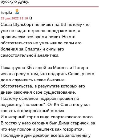
русскую душу.
terpila
-
28 дек 2022 21:10
Саша Шульберт не пишет на ВВ потому что
уже не сидит в кресле перед компом, а
практически все время лежит. Но это
обстоятельство не уменьшило силы его
боления за Спартак и силы его
самостоятельной аналитики.
Пока группа КБ людей из Москвы и Питера
чесала репу о том, что подарить Саше, у него
дома случились некие бытовые
обстоятельства, в результате которых его
диван закончил свое существование.
Поэтому основной подарок прошёл по
ведомству "полезное". От КБ Саша получил
кровать и прикроватный столик.
И шикарный торт в виде спартаковского поло.
В гостях у него сегодня был Дима старичок, за
что ему поклон и решпект, как говорится.
Последние дни декабря всегда заполнены у