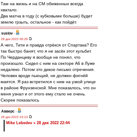
Там на жизнь и на СМ обиженных всегда
хватало.
Два матча в году (с кубковыми больше) будет
землю грзыть, остальное - как пойдёт.
suslov
-
29 дек 2022 00:26
А чего, Тити и правда отрёкся от Спартака? Его
так быстро банят, что я не засёк этот кульбит.
По Черданцеву я вообще не понял, что
произошло. Сидел с ним на секторе А6 в Луже
недалеко. Потом это дикое письмо отречения.
Человек вроде пьющий, не должен фигнёй
маятся. Я раз встретился с ним на узкой улице
в районе Фрунзенской. Мне показалось, что он
меня узнал и от этого ему стало не очень.
Скорее показалось
Авверс
-
28 дек 2022 23:13
Mike Lebedev » 28 дек 2022 22:44