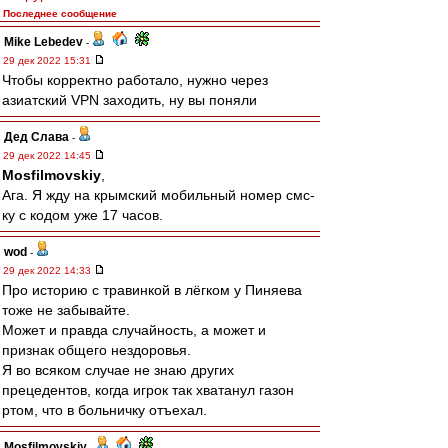
Последнее сообщение
Mike Lebedev
-
29 дек 2022 15:31
Чтобы корректно работало, нужно через
азиатский VPN заходить, ну вы поняли
Дед Слава
-
29 дек 2022 14:45
Mosfilmovskiy
,
Ага. Я жду на крымский мобильный номер смс-
ку с кодом уже 17 часов.
wod
-
29 дек 2022 14:33
Про историю с травинкой в лёгком у Пиняева
тоже не забывайте.
Может и правда случайность, а может и
признак общего нездоровья.
Я во всяком случае не знаю других
прецедентов, когда игрок так хватанул газон
ртом, что в больничку отъехал.
Mosfilmovskiy
-