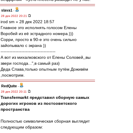
slava1
-
28 дек 2022 20:21
irod sm » 28 дек 2022 18:57
Главное это исполнять голосом Елены
Воробей из её эстрадного номера.)))
Сорри, просто в 90-е это очень сильно
зайопывало с экрана ))
-------------------------------------
А вот из михалковского от Елены Соловей,,вы
звери господа...",в самый раз)
Деда Слава,только опытным путём.Доживём
,посмотрим.
RedQuite
-
28 дек 2022 20:11
Transfermarkt представил сборную самых
дорогих игроков из постсоветского
пространства
Полностью символическая сборная выглядит
следующим образом: