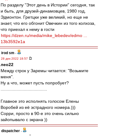
По разделу "Этот день в Истории" сегодня, так
и быть, для друзей-динамовцев, 1980 год,
Эдмонтон. Гретцки уже великий, но еще не
знает, что его обгонит Овечкин из того колхоза,
что приехал к нему в гости
https://dzen.ru/media/mike_lebedev/edmo ...
13b3592e1a
irod sm
-
28 дек 2022 18:57
лео22
Между строк у Заремы читается: "Возьмите
меня".
Ну а что, может пусть попробует?
......................................
Главное это исполнять голосом Елены
Воробей из её эстрадного номера.)))
Сорри, просто в 90-е это очень сильно
зайопывало с экрана ))
dispatcher
-
28 дек 2022 18:55