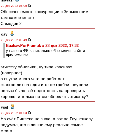
slava1
-
29 дек 2022 04:00
Обоссавшемосю конкуренции с Зиньковским
там самое место.
Самедов 2.
gav
-
29 дек 2022 03:49
BuakawPorPramuk » 28 дек 2022, 17:32
у нашего ФК капитально обновились сайт и
приложение
этикетку обновили, ну типа красивая
(наверное)
а внутри много чего не работает
сколько лет на одни и те же грабли. неужели
нельзя было всё подготовить да проверить
хорошо, и только потом обновлять этикетку?
wod
-
29 дек 2022 01:03
На счёт Пиняева не знаю, а вот по Глушенкову
подумал, что в лошне ему реально самое
место.