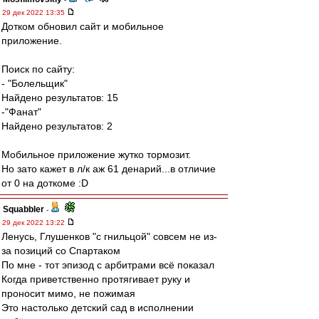
29 дек 2022 13:35
Дотком обновил сайт и мобильное
приложение.
Поиск по сайту:
- "Болельщик"
Найдено результатов: 15
-"Фанат"
Найдено результатов: 2
Мобильное приложение жутко тормозит.
Но зато кажет в л/к аж 61 денарий...в отличие
от 0 на доткоме :D
Squabbler
-
29 дек 2022 13:22
Ленусь, Глушенков "с гнильцой" совсем не из-
за позиций со Спартаком
По мне - тот эпизод с арбитрами всё показал
Когда приветственно протягивает руку и
проносит мимо, не пожимая
Это настолько детский сад в исполнении