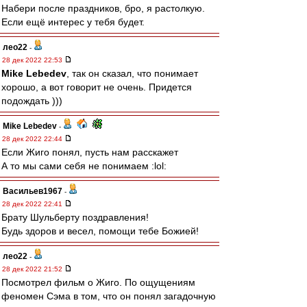
Набери после праздников, бро, я растолкую.
Если ещё интерес у тебя будет.
лео22
-
28 дек 2022 22:53
Mike Lebedev
, так он сказал, что понимает
хорошо, а вот говорит не очень. Придется
подождать )))
Mike Lebedev
-
28 дек 2022 22:44
Если Жиго понял, пусть нам расскажет
А то мы сами себя не понимаем :lol:
Васильев1967
-
28 дек 2022 22:41
Брату Шульберту поздравления!
Будь здоров и весел, помощи тебе Божией!
лео22
-
28 дек 2022 21:52
Посмотрел фильм о Жиго. По ощущениям
феномен Сэма в том, что он понял загадочную