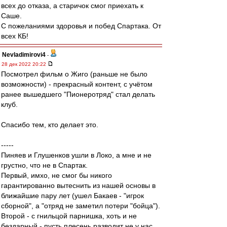
всех до отказа, а старичок смог приехать к
Саше.
С пожеланиями здоровья и побед Спартака. От
всех КБ!
Nevladimirovi4
-
28 дек 2022 20:22
Посмотрел фильм о Жиго (раньше не было
возможности) - прекрасный контент, с учётом
ранее вышедшего "Пионеротряд" стал делать
клуб.
Спасибо тем, кто делает это.
-----
Пиняев и Глушенков ушли в Локо, а мне и не
грустно, что не в Спартак.
Первый, имхо, не смог бы никого
гарантированно вытеснить из нашей основы в
ближайшие пару лет (ушел Бакаев - "игрок
сборной", а "отряд не заметил потери "бойца").
Второй - с гнильцой парнишка, хоть и не
бездарный - пусть плесень разводит не у нас.