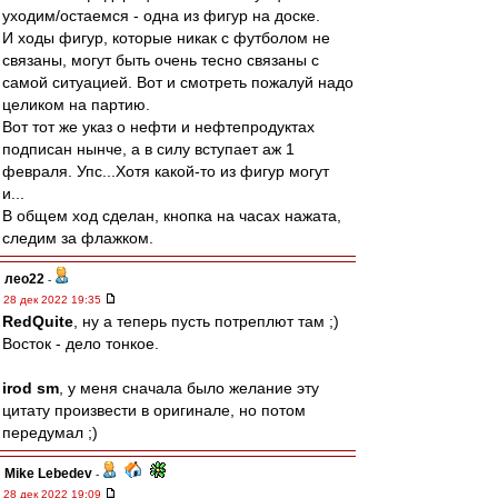
уходим/остаемся - одна из фигур на доске.
И ходы фигур, которые никак с футболом не
связаны, могут быть очень тесно связаны с
самой ситуацией. Вот и смотреть пожалуй надо
целиком на партию.
Вот тот же указ о нефти и нефтепродуктах
подписан нынче, а в силу вступает аж 1
февраля. Упс...Хотя какой-то из фигур могут
и...
В общем ход сделан, кнопка на часах нажата,
следим за флажком.
лео22
-
28 дек 2022 19:35
RedQuite
, ну а теперь пусть потреплют там ;)
Восток - дело тонкое.
irod sm
, у меня сначала было желание эту
цитату произвести в оригинале, но потом
передумал ;)
Mike Lebedev
-
28 дек 2022 19:09