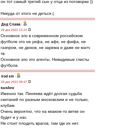
он тот самый третий сын у отца из поговорки ))
Никуда от этого не деться.(
Дед Слава
-
29 дек 2022 12:22
Основное зло в современном российском
футболе это не уефа, не афк, не фифа, не
газпром, не дюков, не зарема и даже не матч
тв.
Основное зло это агенты. Невидимые глисты
футбола.
irod sm
-
29 дек 2022 08:47
suslov
Именно так. Пиняева ждёт долгая судьба
скитаний по разным московским и не только,
клубам.
Очень вероятно, что на кеаком-то витке он
будет и у нас.
Не стоит плодить врагов, там где их нет.