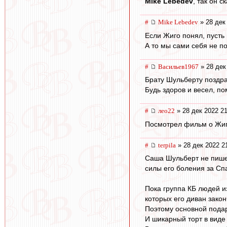
Mike Lebedev
, так он 
#
Mike Lebedev
» 28 дек
Если Жиго понял, пусть
А то мы сами себя не по
#
Васильев1967
» 28 дек
Брату Шульберту поздр
Будь здоров и весел, п
#
лео22
» 28 дек 2022 21
Посмотрел фильм о Жиг
#
terpila
» 28 дек 2022 2
Саша Шульберт не пишет
силы его боления за Сп
Пока группа КБ людей из
которых его диван зако
Поэтому основной подар
И шикарный торт в виде