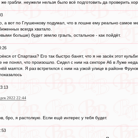
е же грабли. неужели нельзя было всё подготовить да проверить хо
03
ю, а вот по Глушенкову подумал, что в лошне ему реально самое ме
биженных всегда хватало.
ковыми больше) будет землю грзыть, остальное - как пойдёт.
0:26
рёкся от Спартака? Его так быстро банят, что я не засёк этот кульби
 не понял, что произошло. Сидел с ним на секторе А6 в Луже неда
й маятся. Я раз встретился с ним на узкой улице в районе Фрунзе
 показалось
23:13
 дек 2022 22:44
, бро, я растолкую. Если ещё интерес у тебя будет.
:53