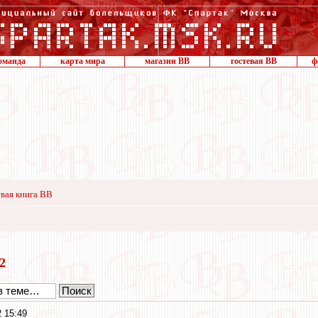
оманда
карта мира
магазин ВВ
гостевая ВВ
ф
вая книга ВВ
22
 15:49