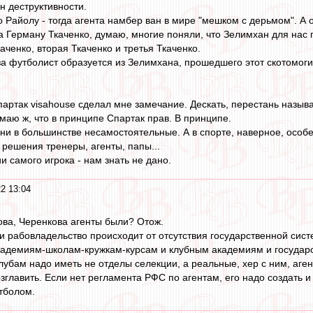
н деструктивности.
Райолу - тогда агента намбер ван в мире "мешком с дерьмом". А он,
а Герману Ткаченко, думаю, многие поняли, что Зелимхан для нас 
аченко, вторая Ткаченко и третья Ткаченко.
за футболист образуется из Зелимхана, прошедшего этот скотомог
партак visahouse сделал мне замечание. Дескать, перестань называ
маю ж, что в принципе Спартак прав. В принципе.
они в большинстве несамостоятельные. А в спорте, наверное, особ
 решения тренеры, агенты, папы...
и самого игрока - нам знать не дано.
2 13:04
ова, Черенкова агенты были? Отож.
 и рабовладельство происходит от отсутствия государственной сис
адемиям-школам-кружкам-курсам и клубным академиям и государ
лубам надо иметь не отделы селекции, а реальные, хер с ним, аген
возглавить. Если нет регламента РФС по агентам, его надо создать
тболом.