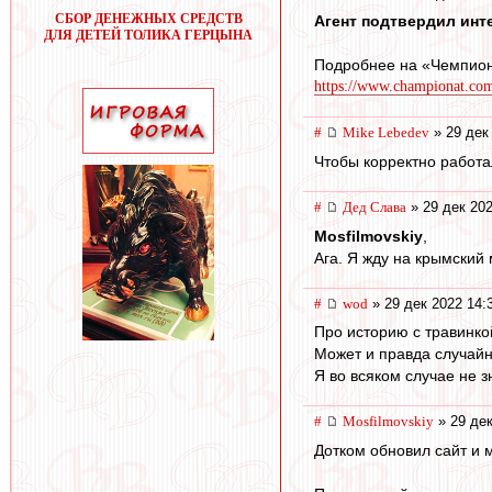
СБОР ДЕНЕЖНЫХ СРЕДСТВ
Агент подтвердил инт
ДЛЯ ДЕТЕЙ ТОЛИКА ГЕРЦЫНА
Подробнее на «Чемпион
https://www.championat.com/
#
Mike Lebedev
» 29 дек
Чтобы корректно работа
#
Дед Слава
» 29 дек 202
Mosfilmovskiy
,
Ага. Я жду на крымский
#
wod
» 29 дек 2022 14:
Про историю с травинко
Может и правда случайн
Я во всяком случае не з
#
Mosfilmovskiy
» 29 дек
Дотком обновил сайт и