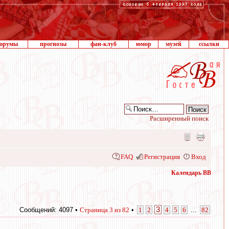
орумы
прогнозы
фан-клуб
юмор
музей
ссылки
Расширенный поиск
FAQ
Регистрация
Вход
Календарь ВВ
3
Сообщений: 4097 •
Страница
3
из
82
•
1
2
4
5
6
...
82