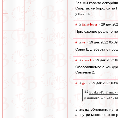
Зря мы кого-то оскорбл
Спартак не боролся за 
у парня.
#
fanat4ever
» 29 дек 202
Приложение реально не
#
ys
» 29 дек 2022 05:09
Саню Шульберта с про
#
slava1
» 29 дек 2022 0
Обоссавшемосю конкуре
Самедов 2.
#
gav
» 29 дек 2022 03:4
BuakawPorPramuk »
у нашего ФК капит
этикетку обновили, ну т
а внутри много чего не 