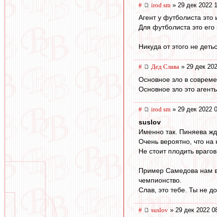
#
irod sm
» 29 дек 2022 
Агент у футболиста это
Для футболиста это его 
Никуда от этого не детьс
#
Дед Слава
» 29 дек 202
Основное зло в совреме
Основное зло это агент
#
irod sm
» 29 дек 2022 
suslov
Именно так. Пиняева жд
Очень вероятно, что на к
Не стоит плодить врагов,
Пример Самедова нам вс
чемпионство.
Слав, это тебе. Ты не д
#
suslov
» 29 дек 2022 0