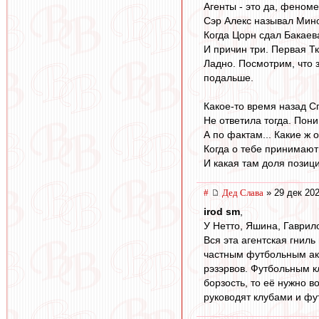
Агенты - это да, феноме
Сэр Алекс называл Мино 
Когда Цорн сдал Бакаев
И причин три. Первая Тк
Ладно. Посмотрим, что 
подальше.
Какое-то время назад С
Не ответила тогда. Пони
А по фактам... Какие ж 
Когда о тебе принимают
И какая там доля позици
#
Дед Слава
» 29 дек 202
irod sm
,
У Нетто, Яшина, Гаврил
Вся эта агентская гниль
частным футбольным ак
рэзэрвов. Футбольным к
борзость, то её нужно 
руководят клубами и фу