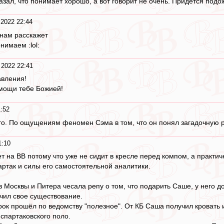
сказал, что понимает хорошо, а вот говорит не очень. Придется подож
 2022 22:44
 нам расскажет
нимаем :lol:
 2022 22:41
авления!
омощи тебе Божией!
:52
о. По ощущениям феномен Сэма в том, что он понял загадочную р
1:10
 на ВВ потому что уже не сидит в кресле перед компом, а практич
артак и силы его самостоятельной аналитики.
 Москвы и Питера чесала репу о том, что подарить Саше, у него д
нчил свое существование.
ок прошёл по ведомству "полезное". От КБ Саша получил кровать 
 спартаковского поло.