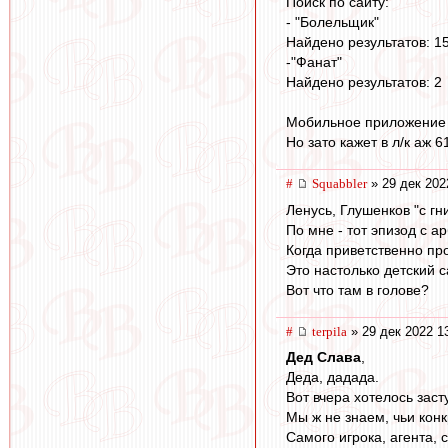
Поиск по сайту:
- "Болельщик"
Найдено результатов: 1
-"Фанат"
Найдено результатов: 2
Мобильное приложение 
Но зато кажет в л/к аж 6
#
Squabbler
» 29 дек 202
Ленусь, Глушенков "с гн
По мне - тот эпизод с а
Когда приветственно пр
Это настолько детский 
Вот что там в голове?
#
terpila
» 29 дек 2022 1
Дед Слава
,
Деда, дадада.
Вот вчера хотелось заст
Мы ж не знаем, чьи кон
Самого игрока, агента, 