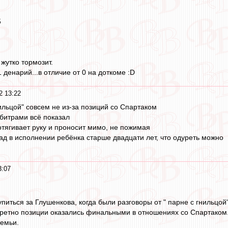
5
жутко тормозит.
1 денарий...в отличие от 0 на доткоме :D
2 13:22
ильцой" совсем не из-за позиций со Спартаком
рбитрами всё показал
отягивает руку и проносит мимо, не пожимая
сад в исполнении ребёнка старше двадцати лет, что одуреть можно
3:07
упиться за Глушенкова, когда были разговоры от " парне с гнильцо
кретно позиции оказались финальными в отношениях со Спартаком
семьи.