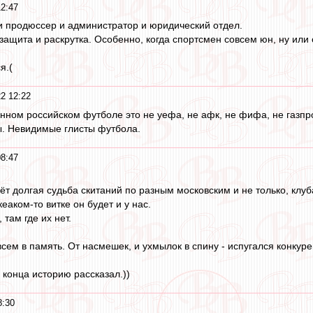
12:47
 и продюссер и администратор и юридический отдел.
защита и раскрутка. Особенно, когда спортсмен совсем юн, ну или о
я.(
2 12:22
нном российском футболе это не уефа, не афк, не фифа, не газпро
ы. Невидимые глисты футбола.
08:47
ёт долгая судьба скитаний по разным московским и не только, клуб
еаком-то витке он будет и у нас.
 там где их нет.
ем в память. От насмешек, и ухмылок в спину - испугался конкур
о конца историю рассказал.))
8:30