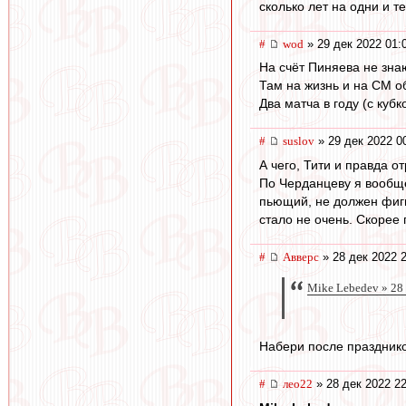
сколько лет на одни и т
#
wod
» 29 дек 2022 01:
На счёт Пиняева не зна
Там на жизнь и на СМ о
Два матча в году (с куб
#
suslov
» 29 дек 2022 0
А чего, Тити и правда от
По Черданцеву я вообще
пьющий, не должен фигнё
стало не очень. Скорее
#
Авверс
» 28 дек 2022 
Mike Lebedev » 28
Набери после праздников
#
лео22
» 28 дек 2022 22