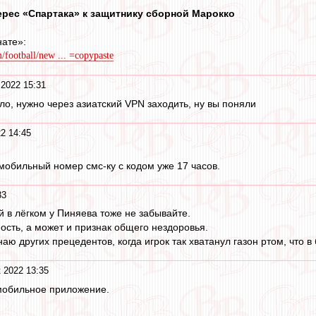
ерес «Спартака» к защитнику сборной Марокко
ате»:
football/new ... =copypaste
 2022 15:31
ло, нужно через азиатский VPN заходить, ну вы поняли
2 14:45
 мобильный номер смс-ку с кодом уже 17 часов.
33
й в лёгком у Пиняева тоже не забывайте.
ость, а может и признак общего нездоровья.
наю других прецедентов, когда игрок так хватанул газон ртом, что в
 2022 13:35
 мобильное приложение.