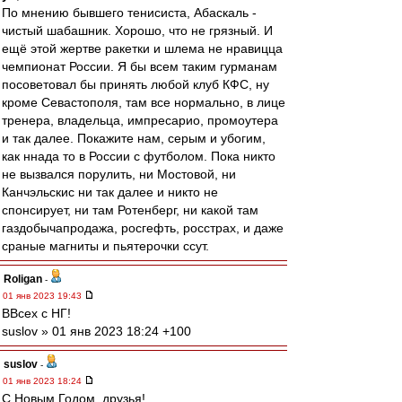
По мнению бывшего тенисиста, Абаскаль -
чистый шабашник. Хорошо, что не грязный. И
ещё этой жертве ракетки и шлема не нравицца
чемпионат России. Я бы всем таким гурманам
посоветовал бы принять любой клуб КФС, ну
кроме Севастополя, там все нормально, в лице
тренера, владельца, импресарио, промоутера
и так далее. Покажите нам, серым и убогим,
как ннада то в России с футболом. Пока никто
не вызвался порулить, ни Мостовой, ни
Канчэльскис ни так далее и никто не
спонсирует, ни там Ротенберг, ни какой там
газдобычапродажа, росгефть, росстрах, и даже
сраные магниты и пьятерочки ссут.
Roligan
-
01 янв 2023 19:43
ВВсех с НГ!
suslov » 01 янв 2023 18:24 +100
suslov
-
01 янв 2023 18:24
С Новым Годом, друзья!