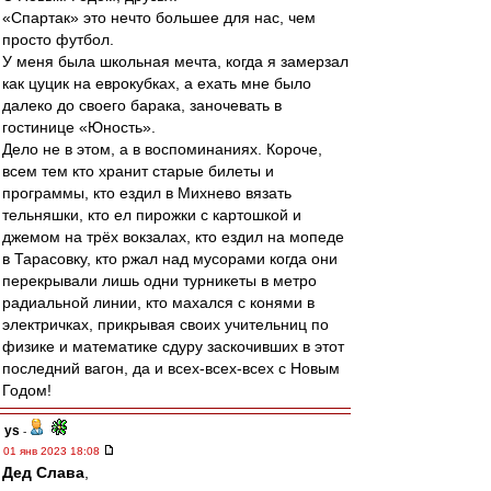
«Спартак» это нечто большее для нас, чем
просто футбол.
У меня была школьная мечта, когда я замерзал
как цуцик на еврокубках, а ехать мне было
далеко до своего барака, заночевать в
гостинице «Юность».
Дело не в этом, а в воспоминаниях. Короче,
всем тем кто хранит старые билеты и
программы, кто ездил в Михнево вязать
тельняшки, кто ел пирожки с картошкой и
джемом на трёх вокзалах, кто ездил на мопеде
в Тарасовку, кто ржал над мусорами когда они
перекрывали лишь одни турникеты в метро
радиальной линии, кто махался с конями в
электричках, прикрывая своих учительниц по
физике и математике сдуру заскочивших в этот
последний вагон, да и всех-всех-всех с Новым
Годом!
ys
-
01 янв 2023 18:08
Дед Слава
,