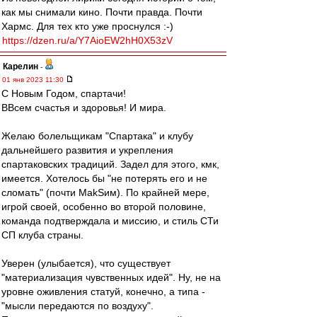
как мы снимали кино. Почти правда. Почти
Хармс. Для тех кто уже проснулся :-)
https://dzen.ru/a/Y7AioEW2hH0X53zV
Карелин
-
01 янв 2023 11:30
С Новым Годом, спартачи!
ВВсем счастья и здоровья! И мира.
Желаю болельщикам "Спартака" и клубу
дальнейшего развития и укрепления
спартаковских традиций. Задел для этого, кмк,
имеется. Хотелось бы "не потерять его и не
сломать" (почти MakSим). По крайней мере,
игрой своей, особенно во второй половине,
команда подтверждала и миссию, и стиль СТи
СП клуба страны.
Уверен (улыбается), что существует
"материализация чувственных идей". Ну, не на
уровне оживления статуй, конечно, а типа -
"мысли передаются по воздуху".