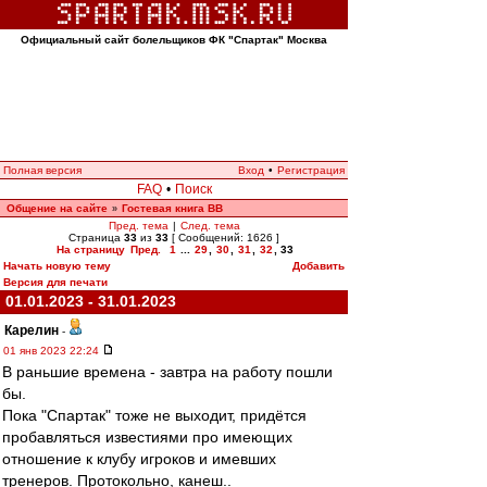
Официальный сайт болельщиков ФК "Спартак" Москва
Полная версия
Вход
•
Регистрация
FAQ
•
Поиск
Общение на сайте
Гостевая книга ВВ
»
Пред. тема
|
След. тема
Страница
33
из
33
[ Сообщений: 1626 ]
На страницу
Пред.
1
...
29
,
30
,
31
,
32
,
33
Начать новую тему
Добавить
Версия для печати
01.01.2023 - 31.01.2023
Карелин
-
01 янв 2023 22:24
В раньшие времена - завтра на работу пошли
бы.
Пока "Спартак" тоже не выходит, придётся
пробавляться известиями про имеющих
отношение к клубу игроков и имевших
тренеров. Протокольно, канеш..