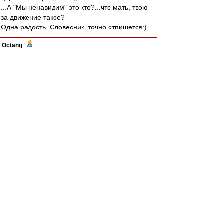
...А "Мы ненавидим" это кто?...что мать, твою
за движение такое?
Одна радость, Словесник, точно отпишется:)
Octang
-
01 янв 2023 03:36
С Новым годом, красно-белые! Стабильности и
уверенности команде. Спокойствия и
благополучия всем нам.
Mike Lebedev
-
01 янв 2023 03:23
Мы ненавидим Новый год!
ЩукаСМ
-
01 янв 2023 03:18
Думал, что обойдётся, но нет, срань нам какую
азиатскую прилепят :( (А вот и +)
Одна радость, что и бабло(газ, лук,ржд)в Азию
пойдёт(из уефа уйдёт), да так, что евро, просто
второстепенная лига (5-6 на ЧМ, не больше)
Я ваще удивляюсь, на каких анти-газовых щах
евро24 они собираются провести :)