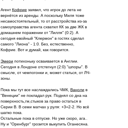
Агент
Кофрие
заявил, что игрок до лета не
вернётся из аренды. А поскольку Миля тоже
несамостоятельный, то от расстройства из-за
самоуправства агента схватил КК за две ЖК в
домашнем поражении от "Лилля" (0:2). А
сегодня евойный "Клермон" в гостях сделал
самого "Лиона" - 1:0. Без, естественно,
Кофрие. Вот и думай, как говорится.
Эмери
потихоньку осваивается в Англии.
Сегодня в Лондоне отстегнул (2:0) "шпоры". В
смысле, от чемпогонки и, может статься, от ЛЧ-
зоны.
Пока мы тут все наслаждались ЧМК,
Ваноли
в
"Венеции" не покладал рук. Поднял со дна на
поверхность,гм,стыков за право остаться в
Серии В. В семи матчах у руля: +3=2-2. Но всё
шатко пока.
Остальные пока в отпуске. Но уже скоро, ага..
Ну и "Оренбург" грозится выкупить Оганесяна.