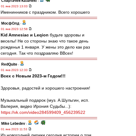
Спартачек-Казачек!
-
01 янв 2023 13:03
Именинников с праздником. Всего хорошего
МосфОлд
-
01 янв 2023 12:58
Kid Amnesiac и Leqion
будьте здоровы и
веселы! Не со стороны знаю что такое день
рожденья 1 января. У жены это дело как раз
сегодня. Так что поздравляю ВВсех!
RedQuite
-
01 янв 2023 12:33
Всех с Новым 2023-м Годом!!!
Здоровья, радостей и хорошего настроения!
Музыкальный подарок (муз. А.Шульгин, исп.
Валерия, видео Ирония Судьбы...):
https://vk.com/video284599409_456239522
Mike Lebedev
-
01 янв 2023 11:53
Из новогодней лирики сегодня истории о том,