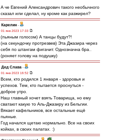
А че Евгений Александрович такого необычного
сказал или сделал, ну кроме как разжирел?
Карелин
-
01 янв 2023 17:33
(пьяным голосом) А танцы будут?!
(на секундочку протрезвев) Эта Джазира через
себя по штангам фигачит. Однозначна бра..
(роняет голову на подушку)
Дед Слава
-
01 янв 2023 16:52
Всем, кто родился 1 января - здоровья и
успехов. Тем, кто пытается проснуться -
доброе утро.
Наш главный хочет взять Товарища, но ему
сватают какую то Аль-Джазиру из Бельгии.
Вякает кафельников, все остальные ещё
пьяные.
Год начался щетаю нормально. Все на своих
койках, в своих палатах. :)