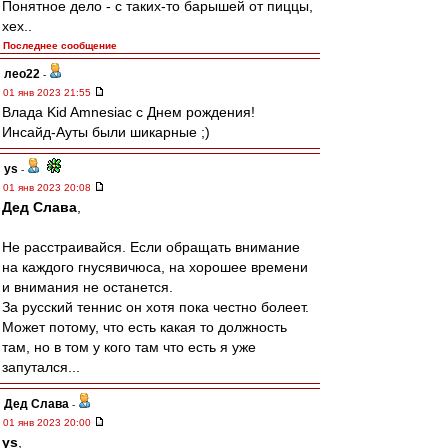
Понятное дело - с таких-то барышей от пиццы,
хех..
Последнее сообщение
лео22
-
01 янв 2023 21:55
Влада Kid Amnesiac с Днем рождения!
Инсайд-Ауты были шикарные ;)
ys
-
01 янв 2023 20:08
Дед Слава
,
Не расстраивайся. Если обращать внимание
на каждого гнусявичюса, на хорошее времени
и внимания не останется.
За русский теннис он хотя пока честно болеет.
Может потому, что есть какая то должность
там, но в том у кого там что есть я уже
запутался...
Дед Слава
-
01 янв 2023 20:00
ys
,