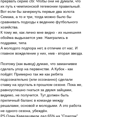
прервать серию сбг. Чтобы они не думали, что
их путь к чемпионской гегемонии правильный.
Вот если бы зачеркнуть первые два золота
Семака, а то и три, тогда можно было бы
сравнивать подходы к ведению футбольного
хозяйства.
К тому же, как лично мне видно - их нынешняя
обойма выдыхается уже. Наигрались в
поддавки, типа
А молодого подпора нет, в отличие от нас. И
главное вожделение у них, нмв - вторая звезда.
Поэтому (как вывод) думаю, что заманчивее
сделать упор на первенстве. А Кубок - как
пойдёт. Примерно так же как ребята
подсознательно (или осознанно) сделали
ставку на хрусталь в прошлом сезоне. Пока же,
равноуспешно гнаться за двумя зайцами,
видимо, не получится. Тут должен быть
приличный баланс в команде между
решалами, основой и молодыми. А это работа
не одного сезона, убеждён.
PS Один Кавазашвили дал 65% на "Спартак".