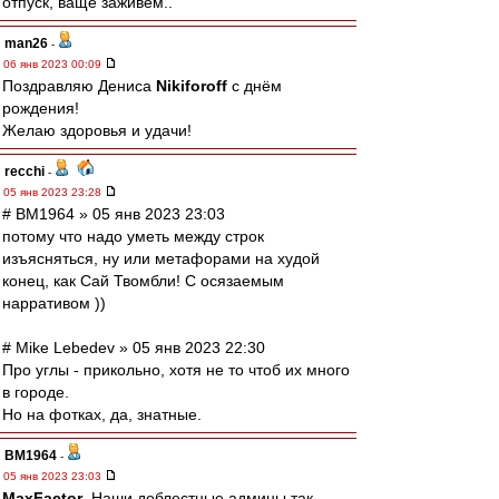
отпуск, ваще заживём..
man26
-
06 янв 2023 00:09
Поздравляю Дениса
Nikiforoff
с днём
рождения!
Желаю здоровья и удачи!
recchi
-
05 янв 2023 23:28
# BM1964 » 05 янв 2023 23:03
потому что надо уметь между строк
изъясняться, ну или метафорами на худой
конец, как Сай Твомбли! С осязаемым
нарративом ))
# Mike Lebedev » 05 янв 2023 22:30
Про углы - прикольно, хотя не то чтоб их много
в городе.
Но на фотках, да, знатные.
BM1964
-
05 янв 2023 23:03
MaxFactor
, Наши доблестные админы так