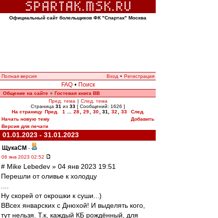
Официальный сайт болельщиков ФК "Спартак" Москва
Полная версия
Вход
•
Регистрация
FAQ
•
Поиск
Общение на сайте
Гостевая книга ВВ
»
Пред. тема
|
След. тема
Страница
31
из
33
[ Сообщений: 1626 ]
На страницу
Пред.
1
...
28
,
29
,
30
,
31
,
32
,
33
След.
Начать новую тему
Добавить
Версия для печати
01.01.2023 - 31.01.2023
ЩукаСМ
-
06 янв 2023 02:52
# Mike Lebedev » 04 янв 2023 19:51
Перешли от оливье к холодцу
....
Ну скорей от окрошки к суши...)
ВВсех январских с Днюхой! И выделять кого,
тут нельзя. Т.к, каждый КБ рождённый, для