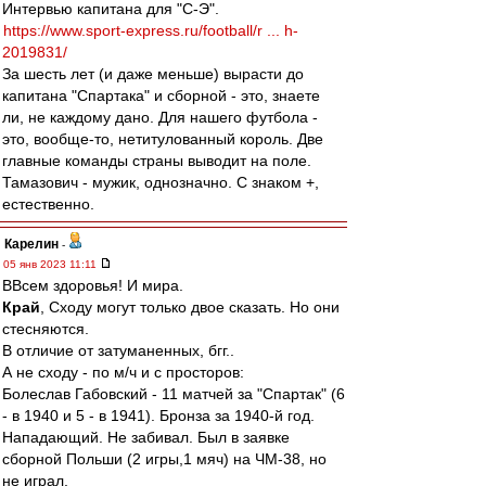
Интервью капитана для "С-Э".
https://www.sport-express.ru/football/r ... h-
2019831/
За шесть лет (и даже меньше) вырасти до
капитана "Спартака" и сборной - это, знаете
ли, не каждому дано. Для нашего футбола -
это, вообще-то, нетитулованный король. Две
главные команды страны выводит на поле.
Тамазович - мужик, однозначно. С знаком +,
естественно.
Карелин
-
05 янв 2023 11:11
ВВсем здоровья! И мира.
Край
, Сходу могут только двое сказать. Но они
стесняются.
В отличие от затуманенных, бгг..
А не сходу - по м/ч и с просторов:
Болеслав Габовский - 11 матчей за "Спартак" (6
- в 1940 и 5 - в 1941). Бронза за 1940-й год.
Нападающий. Не забивал. Был в заявке
сборной Польши (2 игры,1 мяч) на ЧМ-38, но
не играл.