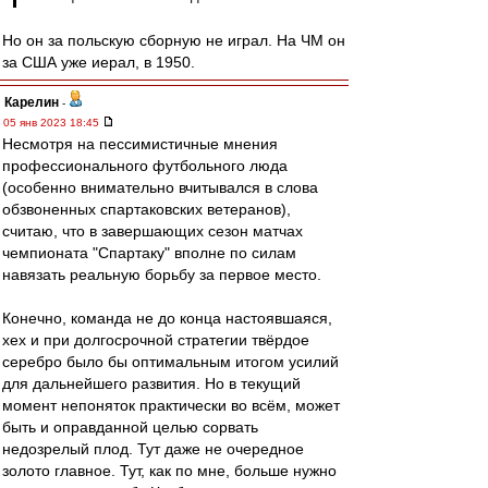
Но он за польскую сборную не играл. На ЧМ он
за США уже иерал, в 1950.
Карелин
-
05 янв 2023 18:45
Несмотря на пессимистичные мнения
профессионального футбольного люда
(особенно внимательно вчитывался в слова
обзвоненных спартаковских ветеранов),
считаю, что в завершающих сезон матчах
чемпионата "Спартаку" вполне по силам
навязать реальную борьбу за первое место.
Конечно, команда не до конца настоявшаяся,
хех и при долгосрочной стратегии твёрдое
серебро было бы оптимальным итогом усилий
для дальнейшего развития. Но в текущий
момент непоняток практически во всём, может
быть и оправданной целью сорвать
недозрелый плод. Тут даже не очередное
золото главное. Тут, как по мне, больше нужно