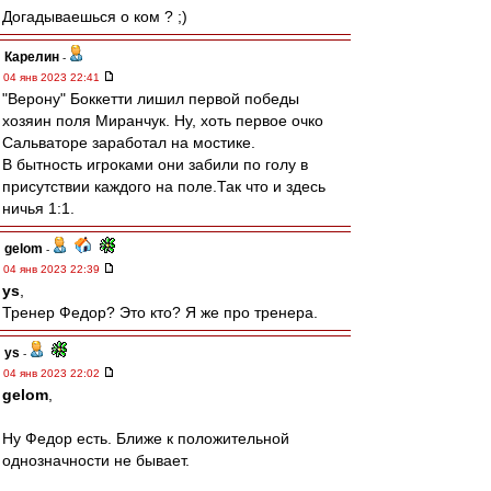
Догадываешься о ком ? ;)
Карелин
-
04 янв 2023 22:41
"Верону" Боккетти лишил первой победы
хозяин поля Миранчук. Ну, хоть первое очко
Сальваторе заработал на мостике.
В бытность игроками они забили по голу в
присутствии каждого на поле.Так что и здесь
ничья 1:1.
gelom
-
04 янв 2023 22:39
ys
,
Тренер Федор? Это кто? Я же про тренера.
ys
-
04 янв 2023 22:02
gelom
,
Ну Федор есть. Ближе к положительной
однозначности не бывает.