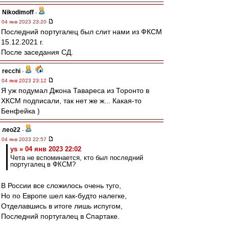
Nikodimoff
-
04 янв 2023 23:20
Последний португалец был слит нами из ФКСМ
15.12.2021 г.
После заседания СД.
recchi
-
04 янв 2023 23:12
Я уж подумал Джона Тавареса из Торонто в
ХКСМ подписали, так нет же ж... Какая-то
Бенфейка )
лео22
-
04 янв 2023 22:57
ys » 04 янв 2023 22:02
Чета не вспоминается, кто был последний
португалец в ФКСМ?
В России все сложилось очень туго,
Но по Европе шел как-будто налегке,
Отделавшись в итоге лишь испугом,
Последний португалец в Спартаке.