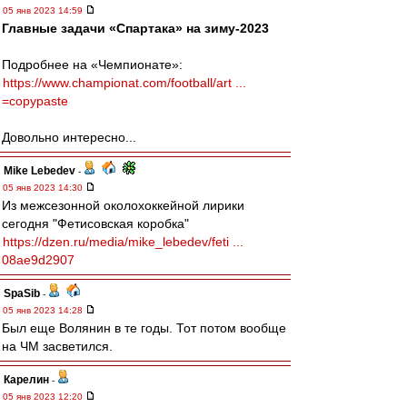
05 янв 2023 14:59
Главные задачи «Спартака» на зиму-2023
Подробнее на «Чемпионате»:
https://www.championat.com/football/art ...
=copypaste
Довольно интересно...
Mike Lebedev
-
05 янв 2023 14:30
Из межсезонной околохоккейной лирики
сегодня "Фетисовская коробка"
https://dzen.ru/media/mike_lebedev/feti ...
08ae9d2907
SpaSib
-
05 янв 2023 14:28
Был еще Волянин в те годы. Тот потом вообще
на ЧМ засветился.
Карелин
-
05 янв 2023 12:20