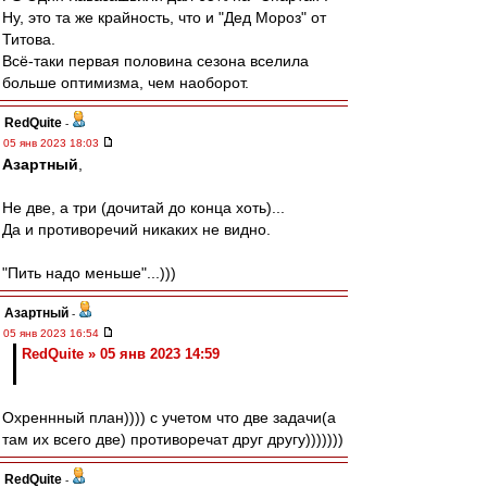
Ну, это та же крайность, что и "Дед Мороз" от
Титова.
Всё-таки первая половина сезона вселила
больше оптимизма, чем наоборот.
RedQuite
-
05 янв 2023 18:03
Азартный
,
Не две, а три (дочитай до конца хоть)...
Да и противоречий никаких не видно.
"Пить надо меньше"...)))
Азартный
-
05 янв 2023 16:54
RedQuite » 05 янв 2023 14:59
Охреннный план)))) с учетом что две задачи(а
там их всего две) противоречат друг другу)))))))
RedQuite
-