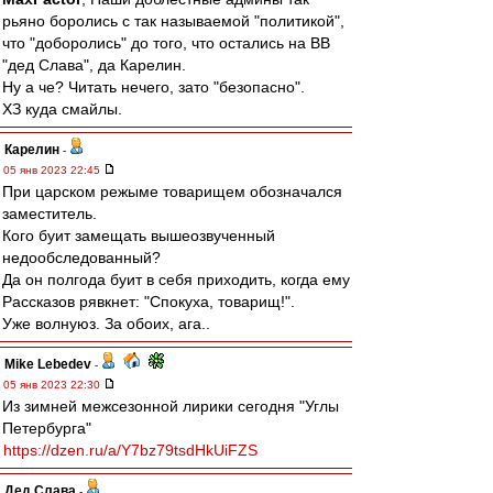
рьяно боролись с так называемой "политикой",
что "доборолись" до того, что остались на ВВ
"дед Слава", да Карелин.
Ну а че? Читать нечего, зато "безопасно".
ХЗ куда смайлы.
Карелин
-
05 янв 2023 22:45
При царском режыме товарищем обозначался
заместитель.
Кого буит замещать вышеозвученный
недообследованный?
Да он полгода буит в себя приходить, когда ему
Рассказов рявкнет: "Спокуха, товарищ!".
Уже волнуюз. За обоих, ага..
Mike Lebedev
-
05 янв 2023 22:30
Из зимней межсезонной лирики сегодня "Углы
Петербурга"
https://dzen.ru/a/Y7bz79tsdHkUiFZS
Дед Слава
-