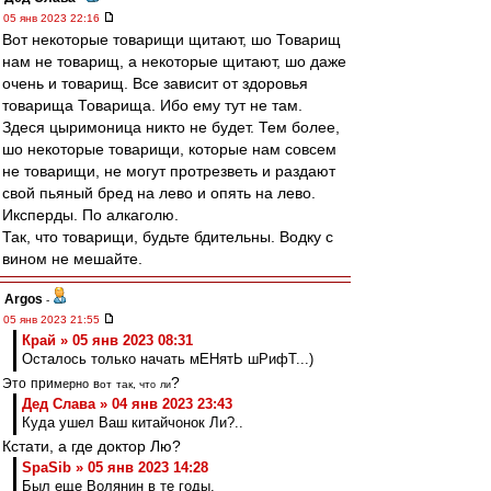
05 янв 2023 22:16
Вот некоторые товарищи щитают, шо Товарищ
нам не товарищ, а некоторые щитают, шо даже
очень и товарищ. Все зависит от здоровья
товарища Товарища. Ибо ему тут не там.
Здеся цыримоница никто не будет. Тем более,
шо некоторые товарищи, которые нам совсем
не товарищи, не могут протрезветь и раздают
свой пьяный бред на лево и опять на лево.
Иксперды. По алкаголю.
Так, что товарищи, будьте бдительны. Водку с
вином не мешайте.
Argos
-
05 янв 2023 21:55
Край » 05 янв 2023 08:31
Осталось только начать мЕНятЬ шРифТ...)
?
Э
т
о
п
р
и
м
е
р
н
о
в
о
т
т
а
к
, ч
т
о
л
и
Дед Слава » 04 янв 2023 23:43
Куда ушел Ваш китайчонок Ли?..
Кстати, а где доктор Лю?
SpaSib » 05 янв 2023 14:28
Был еще Волянин в те годы.