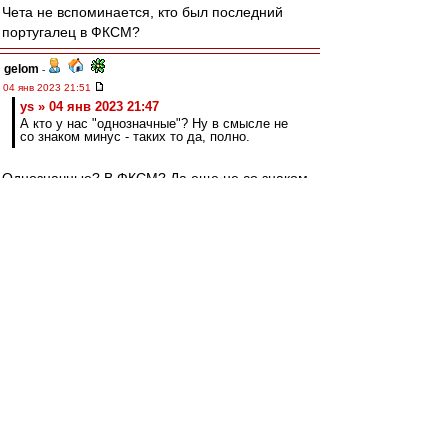
Чета не вспоминается, кто был последний
португалец в ФКСМ?
gelom
-
04 янв 2023 21:51
ys » 04 янв 2023 21:47
А кто у нас "однозначные"? Ну в смысле не
со знаком минус - таких то да, полно.
Однозначные? В ФКСМ? Да еще не со знаком
минус? Да таких нет! Ну, это имхо.
ys
-
04 янв 2023 21:47
gelom
,
А кто у нас "однозначные"? Ну в смысле не со
знаком минус - таких то да, полно.
gelom
-
04 янв 2023 20:37
Одного из самых неоднозначных, обладателя
звания полуфиналист всех европейских