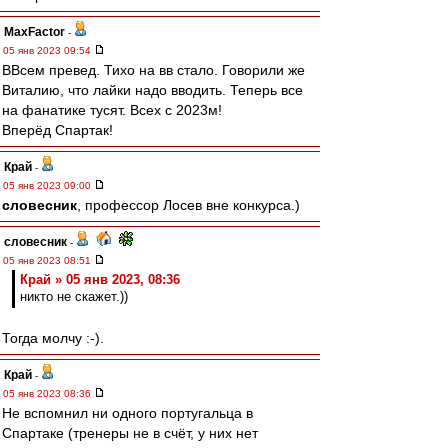
MaxFactor
-
05 янв 2023 09:54
ВВсем превед. Тихо на вв стало. Говорили же
Виталию, что лайки надо вводить. Теперь все
на фанатике тусят. Всех с 2023м!
Вперёд Спартак!
Край
-
05 янв 2023 09:00
словесник
, профессор Лосев вне конкурса.)
словесник
-
05 янв 2023 08:51
Край » 05 янв 2023, 08:36
никто не скажет.))
Тогда молчу :-).
Край
-
05 янв 2023 08:36
Не вспомнил ни одного португальца в
Спартаке (тренеры не в счёт, у них нет