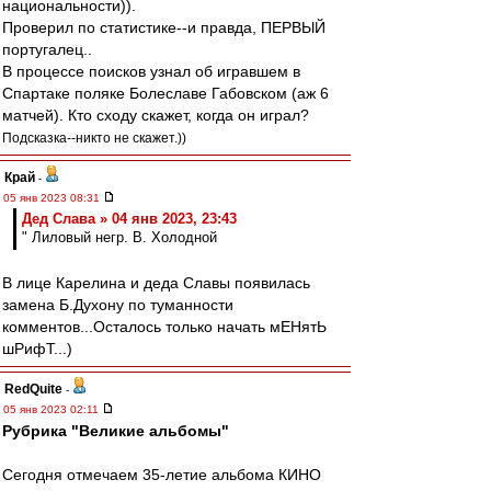
национальности)).
Проверил по статистике--и правда, ПЕРВЫЙ
португалец..
В процессе поисков узнал об игравшем в
Спартаке поляке Болеславе Габовском (аж 6
матчей). Кто сходу скажет, когда он играл?
Подсказка--никто не скажет.))
Край
-
05 янв 2023 08:31
Дед Слава » 04 янв 2023, 23:43
" Лиловый негр. В. Холодной
В лице Карелина и деда Славы появилась
замена Б.Духону по туманности
комментов...Осталось только начать мЕНятЬ
шРифТ...)
RedQuite
-
05 янв 2023 02:11
Рубрика "Великие альбомы"
Сегодня отмечаем 35-летие альбома КИНО