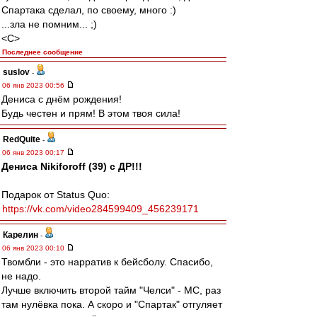
Спартака сделал, по своему, много :)
...зла не помним... ;)
<C>
Последнее сообщение
suslov
-
06 янв 2023 00:56
Дениса с днём рождения!
Будь честен и прям! В этом твоя сила!
RedQuite
-
06 янв 2023 00:17
Дениса Nikiforoff (39) с ДР!!!
Подарок от Status Quo:
https://vk.com/video284599409_456239171
Карелин
-
06 янв 2023 00:10
Твомбли - это нарратив к бейсболу. Спасибо,
не надо.
Лучше включить второй тайм "Челси" - МС, раз
там нулёвка пока. А скоро и "Спартак" отгуляет