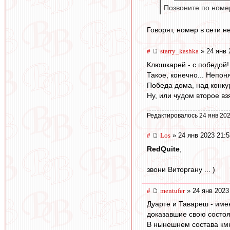
Позвоните по номер
Говорят, номер в сети н
#
starry_kashka
» 24 янв 
Клюшкарей - с победой!.
Такое, конечно... Непон
Победа дома, над конкур
Ну, или чудом второе взя
Редактировалось 24 янв 202
#
Los
» 24 янв 2023 21:5
RedQuite
,
звони Виторгану ... )
#
mentufer
» 24 янв 2023
Дуарте и Тавареш - име
доказавшие свою состоя
В нынешнем состава кмк