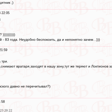
итник ;)
 22:05
3
))))))))))
й - 83 года. Неудобно беспокоить, да и непонятно зачем...)))
21:59
 три.
снимают вратаря,заходят в нашу зону,тут же теряют и Локтионов з
вского давно не перечитывал?)
:58
023 20:22