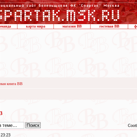
оманда
карта мира
магазин ВВ
гостевая ВВ
ф
вая книга ВВ
23
Сооб
 23:23