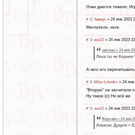
Очки даются тяжело. Иг
#
Авверс
» 24 янв 2023 
Мечтатели, хехе.
#
лео22
» 24 янв 2023 22
авоська » 24 янв 2
Леха ты че Корнея 
А чего его перечитыват
#
Mike Lebedev
» 24 янв
"Вторую" не засчитали 
Ну такое (с) Но всё же
#
лео22
» 24 янв 2023 22
Карелин » 24 янв 2
Алексис Дуарте = Е