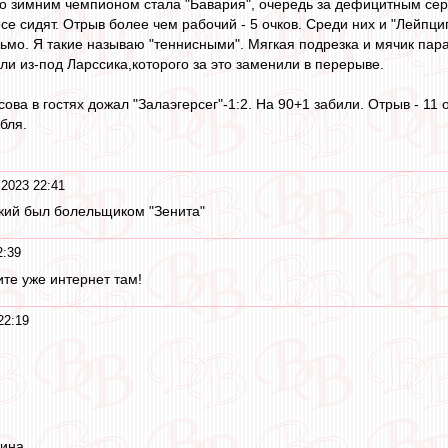
что зимним чемпионом стала "Бавария", очередь за дефицитным се
е сидят. Отрыв более чем рабочий - 5 очков. Среди них и "Лейпциг
льмо. Я такие называю "теннисными". Мягкая подрезка и мячик па
ли из-под Ларссика,которого за это заменили в перерыве.
сова в гостях дожал "Залаэгерсег"-1:2. На 90+1 забили. Отрыв - 11 о
бля.
 2023 22:41
ский был болельщиком "Зенита"
2:39
те уже интернет там!
22:19
ина,