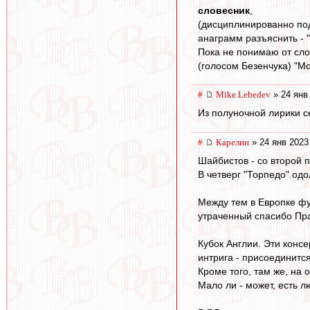
словесник
,
(дисциплинированно под
анаграмм разъяснить - 
Пока не понимаю от сло
(голосом Безенчука) "Мож
#
Mike Lebedev
» 24 янв
Из полуночной лирики 
#
Карелин
» 24 янв 2023
Шайбистов - со второй п
В четверг "Торпедо" одо
Между тем в Европке фу
утраченный спасибо Праз
Кубок Англии. Эти консе
интрига - присоединитс
Кроме того, там же, на
Мало ли - может, есть лю