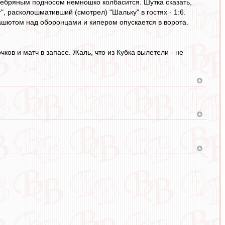
ребряным подносом немношко колбасится. Шутка сказать,
", расколошмативший (смотрел) "Шальку" в гостях - 1:6.
рашютом над оборонцами и кипером опускается в ворота.
чков и матч в запасе. Жаль, что из Кубка вылетели - не