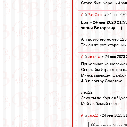
Стало быть хороший защ
#
RedQuite
» 24 янв 2023
Los » 24 янв 2023 21:5
звони Виторгану ... )
А, так это его номер 125? 
Так он же уже стареньки
#
авоська
» 24 янв 2023 
Прикольная концовочка)
Овертайм.Играют три на
Минск завладел шайбой,
4-3 в пользу Спартака
Лео22
Леха ты че Корнея Чуко
Мой любимый поэт.
#
лео22
» 24 янв 2023 21
авоська » 24 янв 2