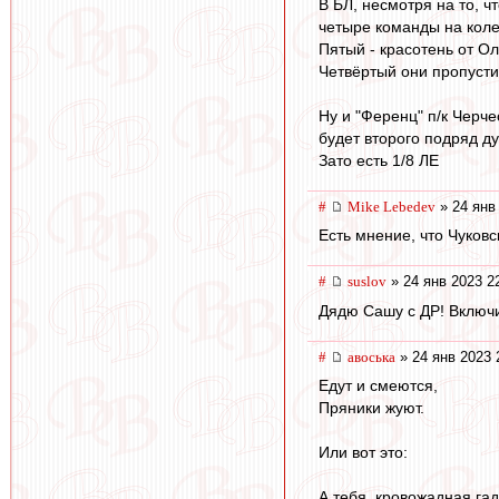
В БЛ, несмотря на то, 
четыре команды на колес
Пятый - красотень от О
Четвёртый они пропусти
Ну и "Ференц" п/к Черче
будет второго подряд ду
Зато есть 1/8 ЛЕ
#
Mike Lebedev
» 24 янв
Есть мнение, что Чуков
#
suslov
» 24 янв 2023 2
Дядю Сашу с ДР! Включи
#
авоська
» 24 янв 2023 
Едут и смеются,
Пряники жуют.
Или вот это:
А тебя, кровожадная гад