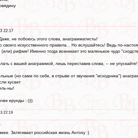
говядину
3 22:17
аже, не побоюсь этого слова, анаграмматисты!
о своего искусственного правила... Но вслушайтесь! Ведь по-наст
 (или) рифме! Именно тогда возникает это маленькое чудо "сходств
лать с вашей анаграммой, лишь переставив слова, -- не упускайте!
льные (но сами по себе, в отрыве от звучания "исходника") анагр
сли кусает
ель-ны!
чек ерунды :-))).
3 22:19
6
кее. Затягивает российская жизнь Антоху :)