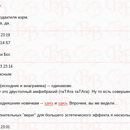
:
родактиля корм.
, да..
 23:19
 14:57
и Бог.
3 23:14
ласным:
 (исходник и анаграмма) -- одинаково.
 это двустопный амфибрахий (таТАта таТАта). Ну то есть соверш
годняшним новичкам --
и
. Впрочем, вы же видели...
здесь
здесь
нительных "вериг" для большего эстетического эффекта я нескольк
 23:01