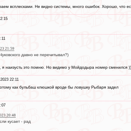
раем всплесками. Не видно системы, много ошибок. Хорошо, что ес
22:15
:11
023 21:59
Чуковского давно не перечитывал?)
ь, я наизусть это помню. Но видимо у Мойдодыра номер сменился ))
 2023 22:11
потому как бульбаш клюшкой вроде бы ловушку Рыбаря задел
:07
023 20:48
сли кусает - рад