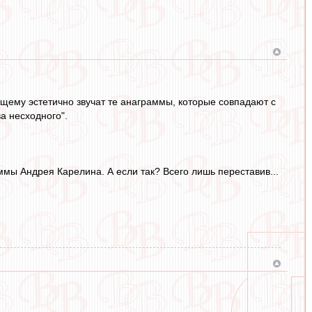
оящему эстетично звучат те анаграммы, которые совпадают с
а несходного".
аммы Андрея Карелина. А если так? Всего лишь переставив...