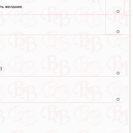
ть желание.
)