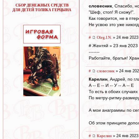
СБОР ДЕНЕЖНЫХ СРЕДСТВ
словесник
, Спасибо, но
ДЛЯ ДЕТЕЙ ТОЛИКА ГЕРЦЫНА
"Шеф, стоп! Я схожу!".
Как говорится, не в пте
Не усвою это уже никогда
#
Oleg.I.N.
» 24 янв 2023
# Жентяй » 23 янв 2023
-------
Работайте, братья! Хран
#
словесник
» 24 янв 202
Карелин
, Андрей, по г
А -- Е -- И -- У -- А -- Е
То есть в обоих случаях
По метру-ритму-размеру
А мои анаграммы по се
Об этом принципе допол
#
Карелин
» 24 янв 2023