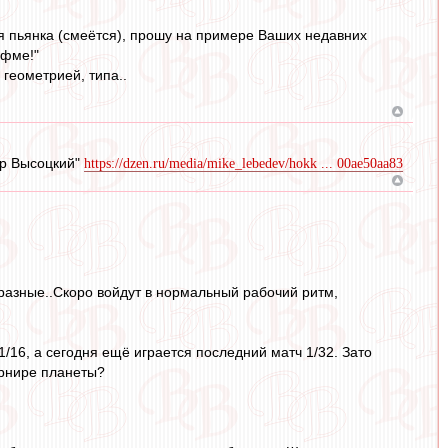
я пьянка (смеётся), прошу на примере Ваших недавних
ифме!"
геометрией, типа..
ир Высоцкий"
https://dzen.ru/media/mike_lebedev/hokk ... 00ae50aa83
разные..Скоро войдут в нормальный рабочий ритм,
1/16, а сегодня ещё играется последний матч 1/32. Зато
урнире планеты?