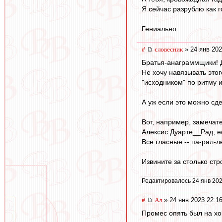
Я сейчас разрублю как 
Гениально.
#
словесник
» 24 янв 202
Братья-анаграммщики! Д
Не хочу навязывать этог
"исходником" по ритму и
А уж если это можно сде
Вот, например, замечате
Алексис Дуарте__Рад, е
Все гласные -- па-рал-л
Извините за столько стро
Редактировалось 24 янв 202
#
Ал
» 24 янв 2023 22:1
Промес опять был на хок