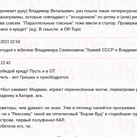
нимает руку) Владимир Витальевич, раз пошла такая литературна
"анаграммы, которые совпадают с "исходником" по ритму и (или) р
ва совсем. "Параллельные гласные" тоже ввели в ступор. Проверка 
но в кредит" (кц). В смысле, в Off-Topic
 2023 22:54
сегодня к юбилею Владимира Семеновича "Хоккей СССР и Владим
 22:43
обедой кряду! Пусть и в ОТ.
леть - вот Гришин и приободрится.
тбол оживает. Мидвики, играют перенесённые матчи, переигровки 
днику в Катаре, ага..
рваторы, чем думают, не знаю. Уже в пятницу начнётся программа 
я ли к "Рексхэму" такой же пятилиговый "Борэм Вуд" в старейшем т
 острове, первый полуфинал КАЛ.
бители его, гм..