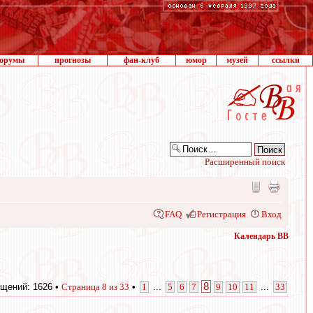
орумы
прогнозы
фан-клуб
юмор
музей
ссылки
Расширенный поиск
FAQ
Регистрация
Вход
Календарь ВВ
8
щений: 1626 •
Страница
8
из
33
•
1
...
5
6
7
9
10
11
...
33