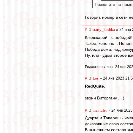
Позвоните по номер
Говорят, номер в сети н
#
starry_kashka
» 24 янв 
Клюшкарей - с победой!.
Такое, конечно... Непон
Победа дома, над конкур
Ну, или чудом второе взя
Редактировалось 24 янв 202
#
Los
» 24 янв 2023 21:5
RedQuite
,
звони Виторгану ... )
#
mentufer
» 24 янв 2023
Дуарте и Тавареш - име
доказавшие свою состоя
В нынешнем состава кмк