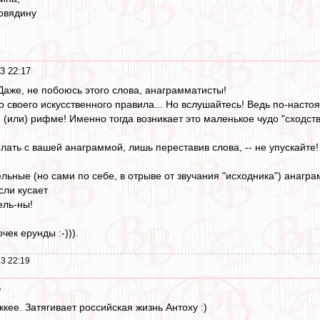
говядину
3 22:17
аже, не побоюсь этого слова, анаграмматисты!
о своего искусственного правила... Но вслушайтесь! Ведь по-наст
 (или) рифме! Именно тогда возникает это маленькое чудо "сходств
лать с вашей анаграммой, лишь переставив слова, -- не упускайте!
льные (но сами по себе, в отрыве от звучания "исходника") анагр
сли кусает
ель-ны!
чек ерунды :-))).
3 22:19
6
кее. Затягивает российская жизнь Антоху :)