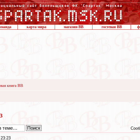
оманда
карта мира
магазин ВВ
гостевая ВВ
ф
вая книга ВВ
23
Сооб
 23:23