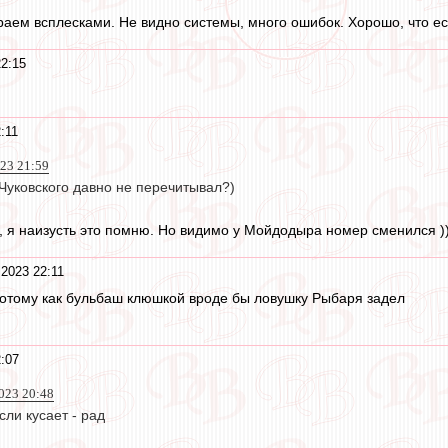
раем всплесками. Не видно системы, много ошибок. Хорошо, что ес
22:15
:11
023 21:59
Чуковского давно не перечитывал?)
ь, я наизусть это помню. Но видимо у Мойдодыра номер сменился ))
 2023 22:11
потому как бульбаш клюшкой вроде бы ловушку Рыбаря задел
:07
023 20:48
сли кусает - рад