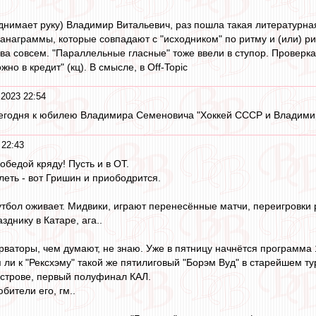
нимает руку) Владимир Витальевич, раз пошла такая литературна
"анаграммы, которые совпадают с "исходником" по ритму и (или) р
ва совсем. "Параллельные гласные" тоже ввели в ступор. Проверка 
но в кредит" (кц). В смысле, в Off-Topic
 2023 22:54
сегодня к юбилею Владимира Семеновича "Хоккей СССР и Владим
 22:43
обедой кряду! Пусть и в ОТ.
леть - вот Гришин и приободрится.
тбол оживает. Мидвики, играют перенесённые матчи, переигровки 
днику в Катаре, ага..
рваторы, чем думают, не знаю. Уже в пятницу начнётся программа 
я ли к "Рексхэму" такой же пятилиговый "Борэм Вуд" в старейшем т
 острове, первый полуфинал КАЛ.
бители его, гм..