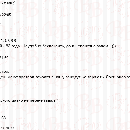
итник ;)
 22:05
3
))))))))))
й - 83 года. Неудобно беспокоить, да и непонятно зачем...)))
21:59
 три.
снимают вратаря,заходят в нашу зону,тут же теряют и Локтионов з
вского давно не перечитывал?)
:58
023 20:22