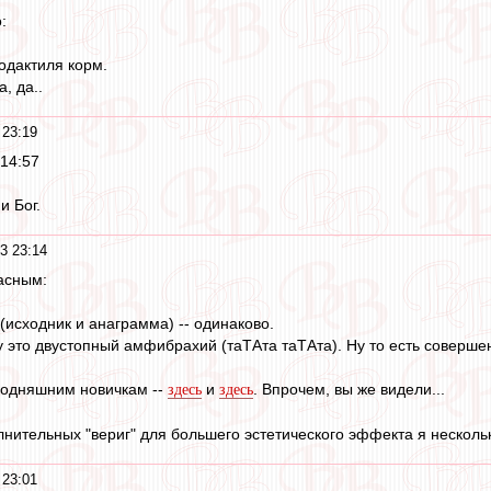
:
родактиля корм.
, да..
 23:19
 14:57
и Бог.
3 23:14
ласным:
 (исходник и анаграмма) -- одинаково.
 это двустопный амфибрахий (таТАта таТАта). Ну то есть соверш
годняшним новичкам --
и
. Впрочем, вы же видели...
здесь
здесь
нительных "вериг" для большего эстетического эффекта я нескольк
 23:01