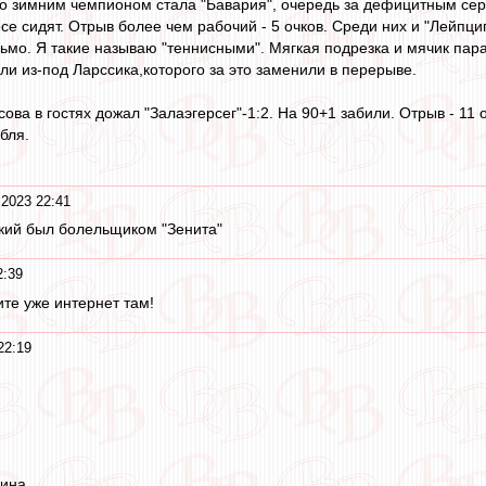
что зимним чемпионом стала "Бавария", очередь за дефицитным се
е сидят. Отрыв более чем рабочий - 5 очков. Среди них и "Лейпциг
льмо. Я такие называю "теннисными". Мягкая подрезка и мячик па
ли из-под Ларссика,которого за это заменили в перерыве.
сова в гостях дожал "Залаэгерсег"-1:2. На 90+1 забили. Отрыв - 11 о
бля.
 2023 22:41
ский был болельщиком "Зенита"
2:39
те уже интернет там!
22:19
ина,