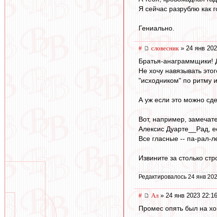
Я сейчас разрублю как 
Гениально.
#
словесник
» 24 янв 202
Братья-анаграммщики! Д
Не хочу навязывать этог
"исходником" по ритму и
А уж если это можно сде
Вот, например, замечате
Алексис Дуарте__Рад, е
Все гласные -- па-рал-л
Извините за столько стро
Редактировалось 24 янв 202
#
Ал
» 24 янв 2023 22:1
Промес опять был на хок