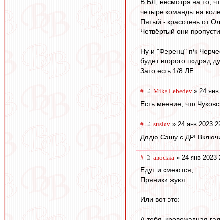
В БЛ, несмотря на то, 
четыре команды на колес
Пятый - красотень от О
Четвёртый они пропусти
Ну и "Ференц" п/к Черче
будет второго подряд ду
Зато есть 1/8 ЛЕ
#
Mike Lebedev
» 24 янв
Есть мнение, что Чуков
#
suslov
» 24 янв 2023 2
Дядю Сашу с ДР! Включи
#
авоська
» 24 янв 2023 
Едут и смеются,
Пряники жуют.
Или вот это:
А тебя, кровожадная гад