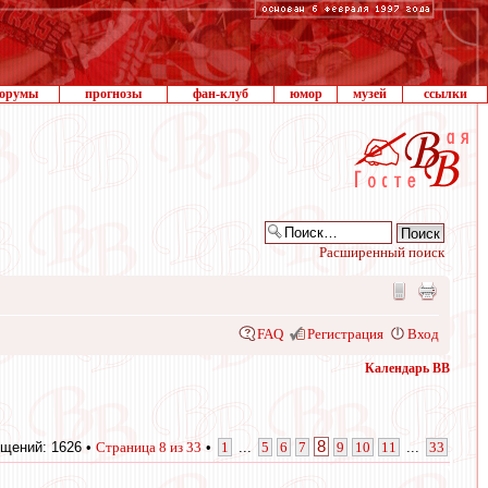
орумы
прогнозы
фан-клуб
юмор
музей
ссылки
Расширенный поиск
FAQ
Регистрация
Вход
Календарь ВВ
8
щений: 1626 •
Страница
8
из
33
•
1
...
5
6
7
9
10
11
...
33