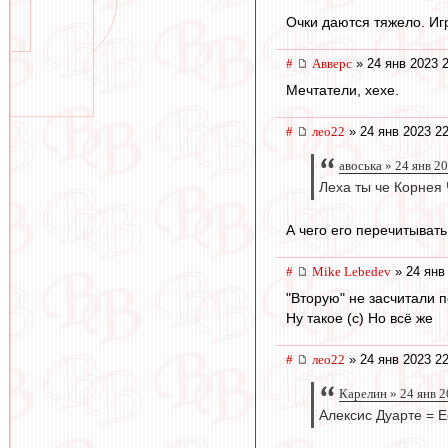
Очки даются тяжело. Иг
#
Авверс
» 24 янв 2023 
Мечтатели, хехе.
#
лео22
» 24 янв 2023 22
авоська » 24 янв 2
Леха ты че Корнея 
А чего его перечитыват
#
Mike Lebedev
» 24 янв
"Вторую" не засчитали 
Ну такое (с) Но всё же
#
лео22
» 24 янв 2023 22
Карелин » 24 янв 2
Алексис Дуарте = Е