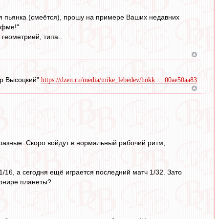
я пьянка (смеётся), прошу на примере Ваших недавних
ифме!"
геометрией, типа..
ир Высоцкий"
https://dzen.ru/media/mike_lebedev/hokk ... 00ae50aa83
разные..Скоро войдут в нормальный рабочий ритм,
1/16, а сегодня ещё играется последний матч 1/32. Зато
урнире планеты?