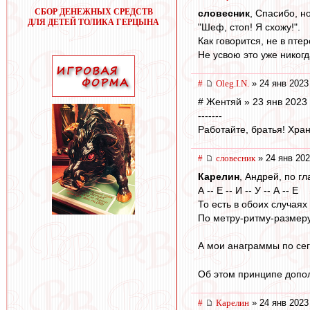
СБОР ДЕНЕЖНЫХ СРЕДСТВ
словесник
, Спасибо, но
ДЛЯ ДЕТЕЙ ТОЛИКА ГЕРЦЫНА
"Шеф, стоп! Я схожу!".
Как говорится, не в пте
Не усвою это уже никогда
#
Oleg.I.N.
» 24 янв 2023
# Жентяй » 23 янв 2023
-------
Работайте, братья! Хран
#
словесник
» 24 янв 202
Карелин
, Андрей, по г
А -- Е -- И -- У -- А -- Е
То есть в обоих случаях
По метру-ритму-размеру
А мои анаграммы по се
Об этом принципе допол
#
Карелин
» 24 янв 2023