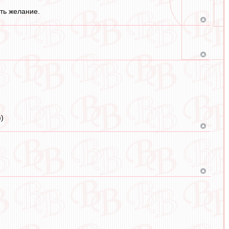
ть желание.
)