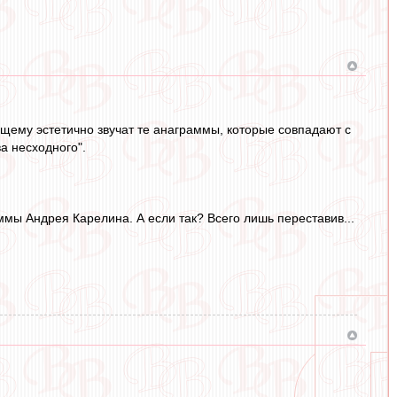
оящему эстетично звучат те анаграммы, которые совпадают с
а несходного".
аммы Андрея Карелина. А если так? Всего лишь переставив...