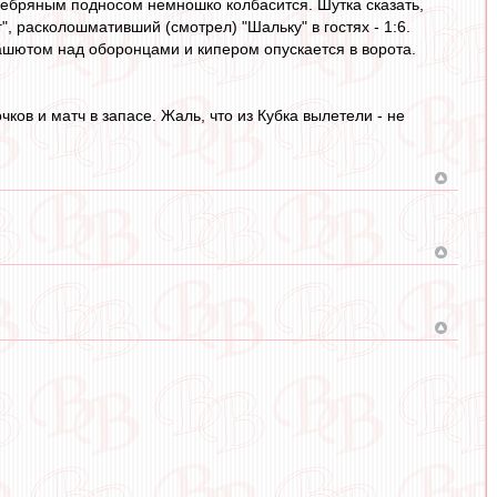
ребряным подносом немношко колбасится. Шутка сказать,
", расколошмативший (смотрел) "Шальку" в гостях - 1:6.
рашютом над оборонцами и кипером опускается в ворота.
чков и матч в запасе. Жаль, что из Кубка вылетели - не