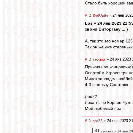
Стало быть хороший защ
#
RedQuite
» 24 янв 2023
Los » 24 янв 2023 21:5
звони Виторгану ... )
А, так это его номер 125? 
Так он же уже стареньки
#
авоська
» 24 янв 2023 
Прикольная концовочка)
Овертайм.Играют три на
Минск завладел шайбой,
4-3 в пользу Спартака
Лео22
Леха ты че Корнея Чуко
Мой любимый поэт.
#
лео22
» 24 янв 2023 21
авоська » 24 янв 2