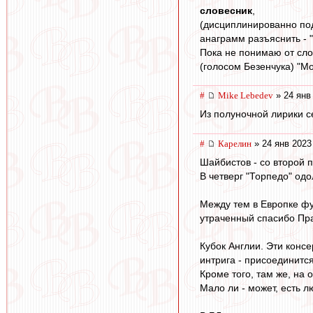
словесник
,
(дисциплинированно под
анаграмм разъяснить - 
Пока не понимаю от сло
(голосом Безенчука) "Мож
#
Mike Lebedev
» 24 янв
Из полуночной лирики 
#
Карелин
» 24 янв 2023
Шайбистов - со второй п
В четверг "Торпедо" одо
Между тем в Европке фу
утраченный спасибо Праз
Кубок Англии. Эти консе
интрига - присоединитс
Кроме того, там же, на
Мало ли - может, есть лю