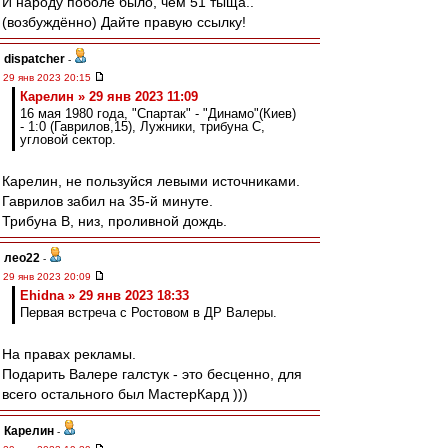
И народу поболе было, чем 51 тыща..
(возбуждённо) Дайте правую ссылку!
dispatcher
-
29 янв 2023 20:15
Карелин » 29 янв 2023 11:09
16 мая 1980 года, "Спартак" - "Динамо"(Киев)
- 1:0 (Гаврилов,15), Лужники, трибуна С,
угловой сектор.
Карелин, не пользуйся левыми источниками.
Гаврилов забил на 35-й минуте.
Трибуна В, низ, проливной дождь.
лео22
-
29 янв 2023 20:09
Ehidna » 29 янв 2023 18:33
Первая встреча с Ростовом в ДР Валеры.
На правах рекламы.
Подарить Валере галстук - это бесценно, для
всего остального был МастерКард )))
Карелин
-