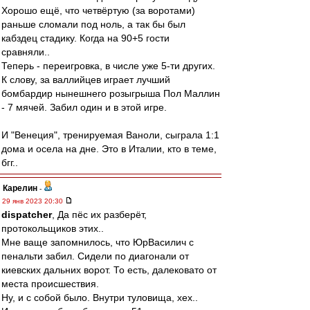
Хорошо ещё, что четвёртую (за воротами)
раньше сломали под ноль, а так бы был
кабздец стадику. Когда на 90+5 гости
сравняли..
Теперь - переигровка, в числе уже 5-ти других.
К слову, за валлийцев играет лучший
бомбардир нынешнего розыгрыша Пол Маллин
- 7 мячей. Забил один и в этой игре.
И "Венеция", тренируемая Ваноли, сыграла 1:1
дома и осела на дне. Это в Италии, кто в теме,
бгг..
Карелин
-
29 янв 2023 20:30
dispatcher
, Да пёс их разберёт,
протокольщиков этих..
Мне ваще запомнилось, что ЮрВасилич с
пенальти забил. Сидели по диагонали от
киевских дальних ворот. То есть, далековато от
места происшествия.
Ну, и с собой было. Внутри туловища, хех..