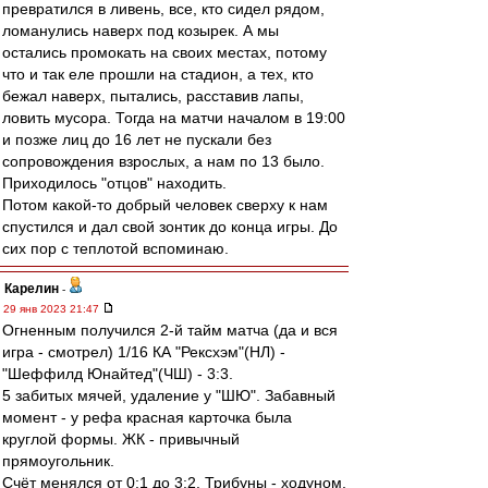
превратился в ливень, все, кто сидел рядом,
ломанулись наверх под козырек. А мы
остались промокать на своих местах, потому
что и так еле прошли на стадион, а тех, кто
бежал наверх, пытались, расставив лапы,
ловить мусора. Тогда на матчи началом в 19:00
и позже лиц до 16 лет не пускали без
сопровождения взрослых, а нам по 13 было.
Приходилось "отцов" находить.
Потом какой-то добрый человек сверху к нам
спустился и дал свой зонтик до конца игры. До
сих пор с теплотой вспоминаю.
Карелин
-
29 янв 2023 21:47
Огненным получился 2-й тайм матча (да и вся
игра - смотрел) 1/16 КА "Рексхэм"(НЛ) -
"Шеффилд Юнайтед"(ЧШ) - 3:3.
5 забитых мячей, удаление у "ШЮ". Забавный
момент - у рефа красная карточка была
круглой формы. ЖК - привычный
прямоугольник.
Счёт менялся от 0:1 до 3:2. Трибуны - ходуном.