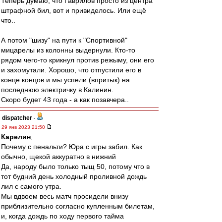
Теперь думаю, что Гаврилов просто из центра
штрафной бил, вот и привиделось. Или ещё
что..
А потом "шизу" на пути к "Спортивной"
мицарелы из колонны выдернули. Кто-то
рядом чего-то крикнул против режыму, они его
и захомутали. Хорошо, что отпустили его в
конце концов и мы успели (впритык) на
последнюю электричку в Калинин.
Скоро будет 43 года - а как позавчера..
dispatcher
-
29 янв 2023 21:50
Карелин
,
Почему с пенальти? Юра с игры забил. Как
обычно, щекой аккуратно в нижний
Да, народу было только тыщ 50, потому что в
тот будний день холодный проливной дождь
лил с самого утра.
Мы вдвоем весь матч просидели внизу
приблизительно согласно купленным билетам,
и, когда дождь по ходу первого тайма