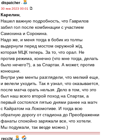
dispatcher
-
30 янв 2023 00:01
Карелин
,
Нашел важную подробность, что Гаврилов
забил гол после комбинации с участием
Самохина и Сорокина.
Надо же, и меня тогда в бобик из толпы
выдернули перед мостом окружной ж/д,
которая МЦК теперь. За то, что орал. Не
против режима, конечно (что мне тогда, делать
было нечего?), а за Спартак. А может, против
конюшни.
Внутри уже менты разглядели, что мелкий еще,
и велели уходить. Так я узнал, что оказывается,
после матча орать нельзя. Дело в том, что это
был наш всего второй поход на Спартак, а
первый состоялся пятью днями ранее на матч
с Кайратом на Локомотиве. И тогда всю
обратную дорогу от стадиона до Преображенки
фанаты спокойно заряжали все, что хотели.
Мы подумали, так везде можно.)
recchi
-