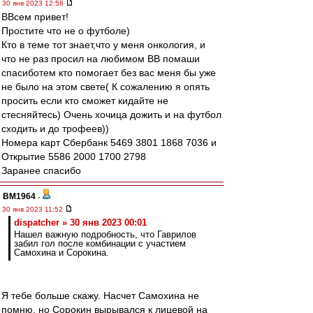
30 янв 2023 12:58
ВВсем привет!
Простите что не о футболе)
Кто в теме тот знает,что у меня онкология, и
что не раз просил на любимом ВВ помаши
спасиботем кто помогает без вас меня бы уже
не было на этом свете( К сожалению я опять
просить если кто сможет кидайте не
стесняйтесь) Очень хочица дожить и на футбол
сходить и до трофеев))
Номера карт Сбербанк 5469 3801 1868 7036 и
Открытие 5586 2000 1700 2798
Заранее спасибо
BM1964
-
30 янв 2023 11:52
dispatcher » 30 янв 2023 00:01
Нашел важную подробность, что Гаврилов
забил гол после комбинации с участием
Самохина и Сорокина.
Я тебе больше скажу. Насчет Самохина не
помню, но Сорокин вырывался к лицевой на