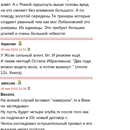
зовёт. А с Ромой пррыгнуть выше головы вряд
ли кто сможет без вливания большого. А по
поводу золотой середины.Те тренеры которые
создают рванный тем как мог Лобановский это
уникумы. Их единицы. Это требует больших
усилий и очень большой гибкости.
Карелин
-
30 янв 2023 14:51
У Жозе сильный агент, бгг..И резюме ещё.
А также методА Остапа Ибрагимыча: "Два года
можно водить вола, а потом выкинут.." (почти
12с, Книга).
авоська
-
30 янв 2023 14:38
Berzini
,
На всякий случай вставил “наверное”,тк в Вики
не заглядывал.
Ну пусть будет четыре клуба,тк после того как
он подписал в 15г новый договор с
Челси,последовал оглушительный провал и его
выгнали через полгода.