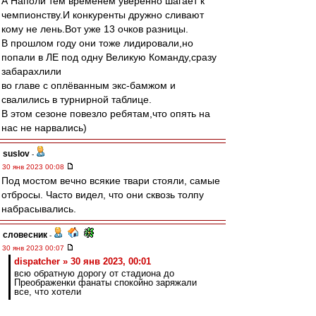
А Наполи тем временем уверенно шагает к
чемпионству.И конкуренты дружно сливают
кому не лень.Вот уже 13 очков разницы.
В прошлом году они тоже лидировали,но
попали в ЛЕ под одну Великую Команду,сразу
забарахлили
во главе с оплёванным экс-бамжом и
свалились в турнирной таблице.
В этом сезоне повезло ребятам,что опять на
нас не нарвались)
suslov
-
30 янв 2023 00:08
Под мостом вечно всякие твари стояли, самые
отбросы. Часто видел, что они сквозь толпу
набрасывались.
словесник
-
30 янв 2023 00:07
dispatcher » 30 янв 2023, 00:01
всю обратную дорогу от стадиона до
Преображенки фанаты спокойно заряжали
все, что хотели