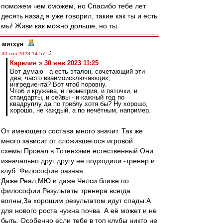
поможем чем сможем, но Спасибо тебе лет
десять назад я уже говорил, такие как ты и есть
мы! Живи как можно дольше, но ты
митхун
-
30 янв 2023 14:57
Карелин » 30 янв 2023 11:25
Вот думаю - а есть эталон, сочетающий эти
два, часто взаимоисключающих,
ингредиента? Вот чтоб поровну.
Чтоб и кружева, и геометрия, и пяточки, и
стандарты, и сейвы - и кажный год по
квадруплу да по треблу хотя бы? Ну хорошо,
хорошо, не каждый, а по нечётным, например.
От имеющего состава много значит. Так же
много зависит от сложившегося игровой
схемы.Провал в Тотенхэме естественный.Они
изначально друг другу не подходили -тренер и
клуб. Философия разная.
Даже Реал,МЮ и даже Челси ближе по
философии.Результаты тренера всегда
волны,За хорошим результатом идут спады.А
для нового роста нужна почва. А её может и не
быть. Особенно если тебе в топ клубы никто не