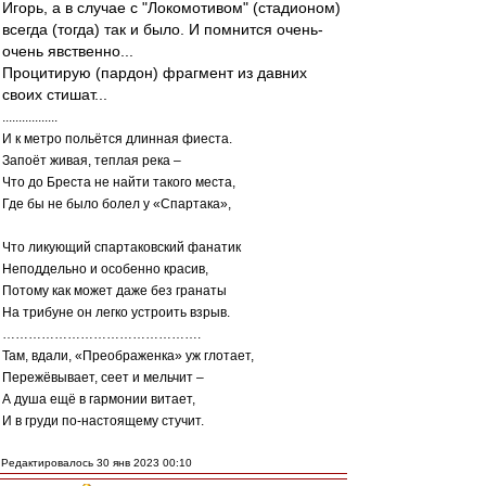
Игорь, а в случае с "Локомотивом" (стадионом)
всегда (тогда) так и было. И помнится очень-
очень явственно...
Процитирую (пардон) фрагмент из давних
своих стишат...
.................
И к метро польётся длинная фиеста.
Запоёт живая, теплая река –
Что до Бреста не найти такого места,
Где бы не было болел у «Спартака»,
Что ликующий спартаковский фанатик
Неподдельно и особенно красив,
Потому как может даже без гранаты
На трибуне он легко устроить взрыв.
……………………………………….
Там, вдали, «Преображенка» уж глотает,
Пережёвывает, сеет и мельчит –
А душа ещё в гармонии витает,
И в груди по-настоящему стучит.
Редактировалось 30 янв 2023 00:10