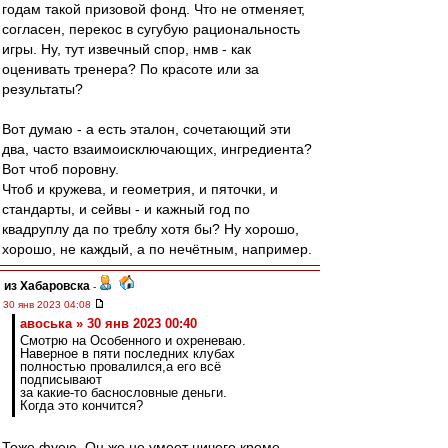
годам такой призовой фонд. Что не отменяет,
согласен, перекос в сугубую рациональность
игры. Ну, тут извечный спор, нмв - как
оценивать тренера? По красоте или за
результаты?
Вот думаю - а есть эталон, сочетающий эти
два, часто взаимоисключающих, ингредиента?
Вот чтоб поровну.
Чтоб и кружева, и геометрия, и пяточки, и
стандарты, и сейвы - и кажный год по
квадруплу да по треблу хотя бы? Ну хорошо,
хорошо, не каждый, а по нечётным, например.
из Хабаровска
-
30 янв 2023 04:08
авоська » 30 янв 2023 00:40
Смотрю на Особенного и охреневаю.
Наверное в пяти последних клубах
полностью провалился,а его всё
подписывают
за какие-то баснословные деньги.
Когда это кончится?
Тоже фуею. Он же не умеет ничего кроме