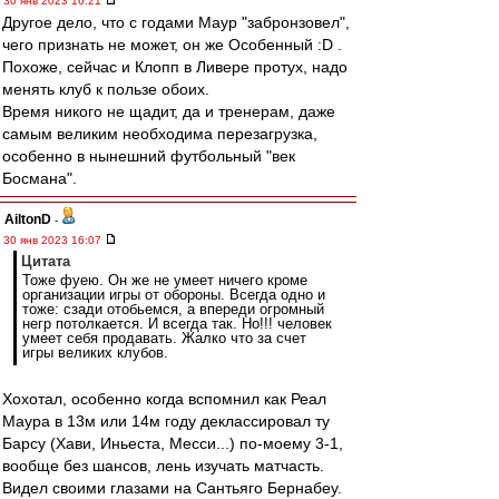
30 янв 2023 16:21
Другое дело, что с годами Маур "забронзовел",
чего признать не может, он же Особенный :D .
Похоже, сейчас и Клопп в Ливере протух, надо
менять клуб к пользе обоих.
Время никого не щадит, да и тренерам, даже
самым великим необходима перезагрузка,
особенно в нынешний футбольный "век
Босмана".
AiltonD
-
30 янв 2023 16:07
Цитата
Тоже фуею. Он же не умеет ничего кроме
организации игры от обороны. Всегда одно и
тоже: сзади отобьемся, а впереди огромный
негр потолкается. И всегда так. Но!!! человек
умеет себя продавать. Жалко что за счет
игры великих клубов.
Хохотал, особенно когда вспомнил как Реал
Маура в 13м или 14м году деклассировал ту
Барсу (Хави, Иньеста, Месси...) по-моему 3-1,
вообще без шансов, лень изучать матчасть.
Видел своими глазами на Сантьяго Бернабеу.