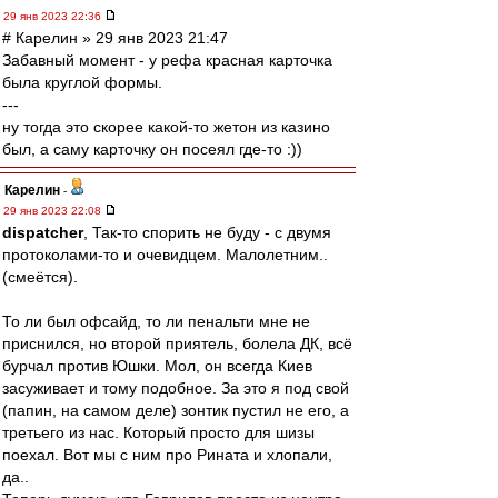
29 янв 2023 22:36
# Карелин » 29 янв 2023 21:47
Забавный момент - у рефа красная карточка
была круглой формы.
---
ну тогда это скорее какой-то жетон из казино
был, а саму карточку он посеял где-то :))
Карелин
-
29 янв 2023 22:08
dispatcher
, Так-то спорить не буду - с двумя
протоколами-то и очевидцем. Малолетним..
(смеётся).
То ли был офсайд, то ли пенальти мне не
приснился, но второй приятель, болела ДК, всё
бурчал против Юшки. Мол, он всегда Киев
засуживает и тому подобное. За это я под свой
(папин, на самом деле) зонтик пустил не его, а
третьего из нас. Который просто для шизы
поехал. Вот мы с ним про Рината и хлопали,
да..