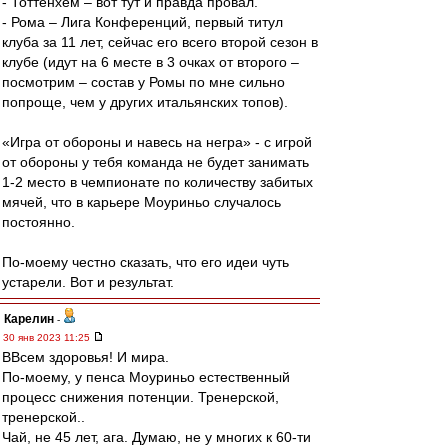
- Тоттенхем – вот тут и правда провал.
- Рома – Лига Конференций, первый титул
клуба за 11 лет, сейчас его всего второй сезон в
клубе (идут на 6 месте в 3 очках от второго –
посмотрим – состав у Ромы по мне сильно
попроще, чем у других итальянских топов).
«Игра от обороны и навесь на негра» - с игрой
от обороны у тебя команда не будет занимать
1-2 место в чемпионате по количеству забитых
мячей, что в карьере Моуриньо случалось
постоянно.
По-моему честно сказать, что его идеи чуть
устарели. Вот и результат.
Карелин
-
30 янв 2023 11:25
ВВсем здоровья! И мира.
По-моему, у пенса Моуриньо естественный
процесс снижения потенции. Тренерской,
тренерской..
Чай, не 45 лет, ага. Думаю, не у многих к 60-ти