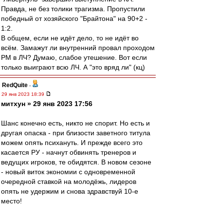
Правда, не без толики трагизма. Пропустили
победный от хозяйского "Брайтона" на 90+2 -
1:2.
В общем, если не идёт дело, то не идёт во
всём. Замажут ли внутренний провал проходом
РМ в ЛЧ? Думаю, слабое утешение. Вот если
только выиграют всю ЛЧ. А "это вряд ли" (кц)
RedQuite
-
29 янв 2023 18:39
митхун » 29 янв 2023 17:56
Шанс конечно есть, никто не спорит. Но есть и
другая опаска - при близости заветного титула
можем опять психануть. И прежде всего это
касается РУ - начнут обвинять тренеров и
ведущих игроков, те обидятся. В новом сезоне
- новый виток экономии с одновременной
очередной ставкой на молодёжь, лидеров
опять не удержим и снова здравствуй 10-е
место!