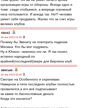
организации игры от обороны. Всегда одно и
тоже: сзади отобьемся, а впереди огромный
негр потолкается. И всегда так. Но!!! человек
умеет себя продавать. Жалко что за счет игры
великих клубов.
slava1
-
30 янв 2023 01:00
Почему бы Звениту не повторить падение
Милана. Кто бы мог подумать.
Ну и Юнион -чемпион,что ли. Я так понял,
истинно народный,по
крайней(последней))мере для Берлина клуб.
авоська
-
30 янв 2023 00:40
Смотрю на Особенного и охреневаю.
Наверное в пяти последних клубах полностью
провалился,а его всё подписывают
за какие-то баснословные деньги.
Когда это кончится?