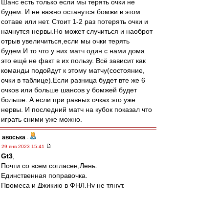
Шанс есть только если мы терять очки не
будем. И не важно останутся бомжи в этом
сотаве или нет. Стоит 1-2 раз потерять очки и
начнутся нервы.Но может случиться и наоброт
отрыв увеличиться,если мы очки терять
будем.И то что у них матч один с нами дома
это ещё не факт в их пользу. Всё зависит как
команды подойдут к этому матчу(состояние,
очки в таблице).Если разница будет вте же 6
очков или больше шансов у бомжей будет
больше. А если при равных очках это уже
нервы. И последний матч на кубок показал что
играть сними уже можно.
авоська
-
29 янв 2023 15:41
Gt3
,
Почти со всем согласен,Лень.
Единственная поправочка.
Промеса и Джикию в ФНЛ.Ну не тянут.
recchi
-
29 янв 2023 14:15