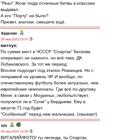
"Реал" Жозе тогда отличные битвы в классико
выдавал.
А его "Порту" не было?
Прювет, знатоки, смешите ещё.
Карелин
-
30 янв 2023 15:07
митхун
,
По сумме мест в ЧСССР "Спартак" Бескова
опережает, не намного, но всё-таки, ДК
Лобановского. За тот же период.
Вполне подходит под эталон Романцев. Но с
поправкой на уровень ЧР. И вообще, по
отечественному футболу более актуально, чем
европейские чемпионаты. Где всё по-другому.
Меня, в связи с Моуриньо, любопытствует,
получится ли в "Сочи" у Бердыева. Ему в
августе 71 год будет.
"Особенный" перед ним мальчишка. (хмыкает)
Ых
-
30 янв 2023 14:59
ВИТАЛИЙ/ФОТО/ ты легенда, ты Спартак,