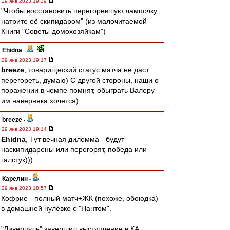
29 янв 2023 19:39
"Чтобы восстановить перегоревшую лампочку,
натрите её скипидаром" (из малочитаемой
Книги "Советы домохозяйкам")
Ehidna
-
29 янв 2023 19:17
breeze
, товарищеский статус матча не даст
перегореть, думаю) С другой стороны, наши о
поражении в чемпе помнят, обыграть Валеру
им наверняка хочется)
breeze
-
29 янв 2023 19:14
Ehidna
, Тут вечная дилемма - будут
наскипидарены или перегорят, победа или
галстук)))
Карелин
-
29 янв 2023 18:57
Кофрие - полный матч+ЖК (похоже, обоюдка)
в домашней нулёвке с "Нантом".
"Ливерпуль" завершил выступление в КА.