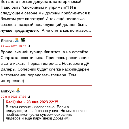
Вот этого нельзя допускать категорически!
Надо быть "спокойным и упрямым"! И в
следующем сезоне мы должны приблизиться к
бомжам уже вплотную! И так ещё несколько
сезонов - каждый последующий должен быть
лучше предыдущего. А не опять как поплавок...
Ehidna
-
29 янв 2023 18:33
Вроде, зимний турнир близится, а на офсайте
Спартака пока тишина. Пришлось расписание
в сети искать. Первая встреча с Ростовом в ДР
Валеры. Соперник будет слегка наскипидарен
в стремлении порадовать тренера. Тем
интереснее)
митхун
-
29 янв 2023 17:56
RedQuite » 28 янв 2023 22:35
В этом сезоне - бесполезно. Если в
следующем - всё равно у них. Но мы конечно
приблизимся (если сумеем сохранить
лидеров и ещё пару звёзд добавим).