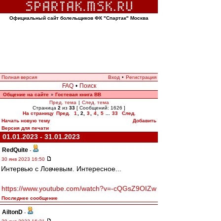
Официальный сайт болельщиков ФК "Спартак" Москва
Полная версия
Вход
•
Регистрация
FAQ
•
Поиск
Общение на сайте
Гостевая книга ВВ
»
Пред. тема
|
След. тема
Страница
2
из
33
[ Сообщений: 1626 ]
На страницу
Пред.
1
,
2
,
3
,
4
,
5
...
33
След.
Начать новую тему
Добавить
Версия для печати
01.01.2023 - 31.01.2023
RedQuite
-
30 янв 2023 16:50
Интервью с Ловчевым. Интересное...
https://www.youtube.com/watch?v=-cQGsZ9OIZw
Последнее сообщение
AiltonD
-