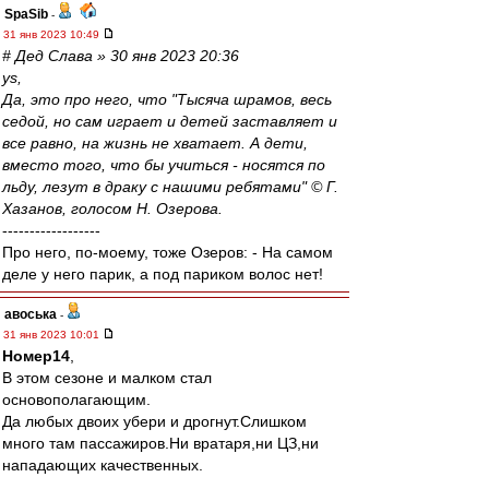
SpaSib
-
31 янв 2023 10:49
# Дед Слава » 30 янв 2023 20:36
ys,
Да, это про него, что "Тысяча шрамов, весь
седой, но сам играет и детей заставляет и
все равно, на жизнь не хватает. А дети,
вместо того, что бы учиться - носятся по
льду, лезут в драку с нашими ребятами" © Г.
Хазанов, голосом Н. Озерова.
------------------
Про него, по-моему, тоже Озеров: - На самом
деле у него парик, а под париком волос нет!
авоська
-
31 янв 2023 10:01
Номер14
,
В этом сезоне и малком стал
основополагающим.
Да любых двоих убери и дрогнут.Слишком
много там пассажиров.Ни вратаря,ни ЦЗ,ни
нападающих качественных.