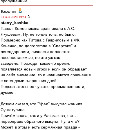
пропущенные.
Карелин
-
31 янв 2023 19:54
starry_kashka
,
Павел, Кожевникова сравнивали с А.С.
Якушевым. Ну, не точь-в точь, но было.
Примерно как Титова с Гавриловым в ФК.
Конечно, по долголетию в "Спартаке" и
легендарности, личности полностью
несопоставимые, но это уж как
заведено..Проходит какое-то время,
появляется новый игрок и если он обращает
на себя внимание, то и начинаются сравнения
с легендами вчерашних дней.
Подсознательное чувство преемственности,
думаю..
Дотком сказал, что "Урал" выкупил Фаниля
Сунгатулина.
Причём снова, как и у Рассказова, есть
первоправо обратного выкупа. Ну, а что?
Может, в этом и есть сермяжная правда -