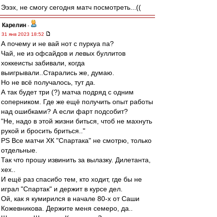
Эээх, не смогу сегодня матч посмотреть...((
Карелин
-
31 янв 2023 18:52
А почему и не вай нот с пуркуа па?
Чай, не из офсайдов и левых буллитов
хоккеисты забивали, когда
выигрывали..Старались же, думаю.
Но не всё получалось, тут да.
А так будет три (?) матча подряд с одним
соперником. Где же ещё получить опыт работы
над ошибками? А если фарт подсобит?
"Не, надо в этой жизни биться, чтоб не махнуть
рукой и бросить бриться.."
PS Все матчи ХК "Спартака" не смотрю, только
отдельные.
Так что прошу извинить за вылазку. Дилетанта,
хех..
И ещё раз спасибо тем, кто ходит, где бы не
играл "Спартак" и держит в курсе дел.
Ой, как я кумирился в начале 80-х от Саши
Кожевникова. Держите меня семеро, да..