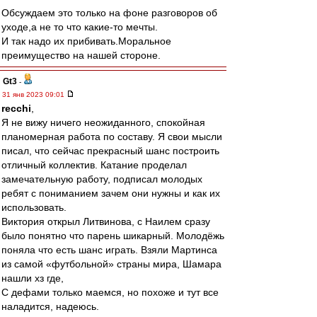
Обсуждаем это только на фоне разговоров об
уходе,а не то что какие-то мечты.
И так надо их прибивать.Моральное
преимущество на нашей стороне.
Gt3
-
31 янв 2023 09:01
recchi
,
Я не вижу ничего неожиданного, спокойная
планомерная работа по составу. Я свои мысли
писал, что сейчас прекрасный шанс построить
отличный коллектив. Катание проделал
замечательную работу, подписал молодых
ребят с пониманием зачем они нужны и как их
использовать.
Виктория открыл Литвинова, с Наилем сразу
было понятно что парень шикарный. Молодёжь
поняла что есть шанс играть. Взяли Мартинса
из самой «футбольной» страны мира, Шамара
нашли хз где,
С дефами только маемся, но похоже и тут все
наладится, надеюсь.