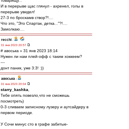
товарищу...
И в перерыве щас глянул - ахренел, голы в
перерыве увидел!
27-3 по броскамв створ?!....
Что это, "Это Спартак, детка..."?!....
Замолкаю....
recchi
-
31 янв 2023 20:57
# авоська » 31 янв 2023 18:14
Нужен ли нам плей-офф с таким хоккеем?
---
донт паник, уже 3:3! :))
авоська
-
31 янв 2023 20:04
starry_kashka
,
Тебе опять повезло,что не сможешь
посмотреть)
0-3 сливаем записному лузеру и аутсайдеру в
первом периоде.
У Сочи минус сто в графе забитые-