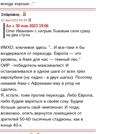
всегда хорошо..."
Σπάρτακος
-
31 янв 2023 05:28
Ал » 30 янв 2023 19:06
Олег Иванович с хитрым Львовым сели сразу
на два стула
ИМХО, ключевое здесь: "...И все-таки я бы
воздержался от перехода. Европа — это
уровень, а Азия для нас — темный лес."
ОИР - победитель-максималист. И
останавливался в одном шаге от всех трёх
еврокубков (ну ладно - в двух шагах). Поэтому
никакие Азии с Африками ему в упор не
сдались.
Я, кстати, тоже против перехода. Либо Европа,
либо будем вариться в своём соку. Будем
больше ценить свой чемпионат. И тогда,
возможно, опять вернутся ломящиеся от
зрителей 50-60 тысячные стадионы, как в
конце 40-х.