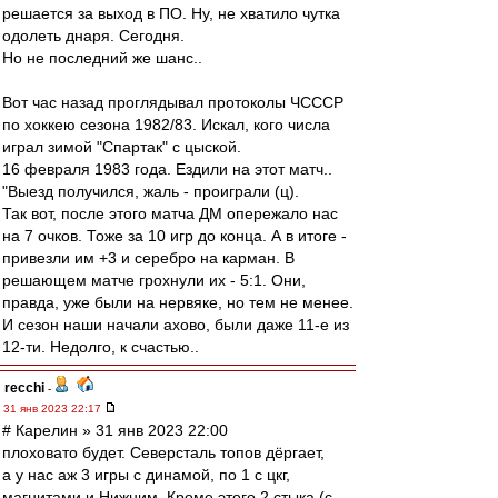
решается за выход в ПО. Ну, не хватило чутка
одолеть днаря. Сегодня.
Но не последний же шанс..
Вот час назад проглядывал протоколы ЧСССР
по хоккею сезона 1982/83. Искал, кого числа
играл зимой "Спартак" с цыской.
16 февраля 1983 года. Ездили на этот матч..
"Выезд получился, жаль - проиграли (ц).
Так вот, после этого матча ДМ опережало нас
на 7 очков. Тоже за 10 игр до конца. А в итоге -
привезли им +3 и серебро на карман. В
решающем матче грохнули их - 5:1. Они,
правда, уже были на нервяке, но тем не менее.
И сезон наши начали ахово, были даже 11-е из
12-ти. Недолго, к счастью..
recchi
-
31 янв 2023 22:17
# Карелин » 31 янв 2023 22:00
плоховато будет. Северсталь топов дёргает,
а у нас аж 3 игры с динамой, по 1 с цкг,
магнитами и Нижним. Кроме этого 2 стыка (с