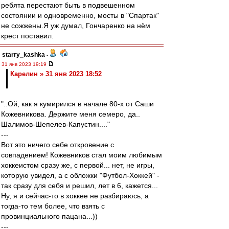
ребята перестают быть в подвешенном
состоянии и одновременно, мосты в "Спартак"
не сожжены.Я уж думал, Гончаренко на нём
крест поставил.
starry_kashka
-
31 янв 2023 19:19
Карелин » 31 янв 2023 18:52
"..Ой, как я кумирился в начале 80-х от Саши
Кожевникова. Держите меня семеро, да..
Шалимов-Шепелев-Капустин...."
---
Вот это ничего себе откровение с
совпадением! Кожевников стал моим любимым
хоккеистом сразу же, с первой... нет, не игры,
которую увидел, а с обложки "Футбол-Хоккей" -
так сразу для себя и решил, лет в 6, кажется...
Ну, я и сейчас-то в хоккее не разбираюсь, а
тогда-то тем более, что взять с
провинциального пацана...))
---