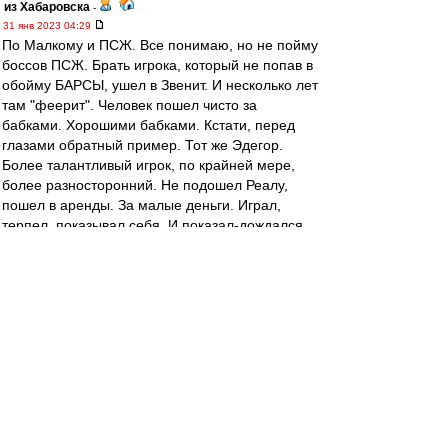
из Хабаровска
-
31 янв 2023 04:29
По Малкому и ПСЖ. Все понимаю, но не пойму
боссов ПСЖ. Брать игрока, который не попав в
обойму БАРСЫ, ушел в Звенит. И несколько лет
там "феерит". Человек пошел чисто за
бабками. Хорошими бабками. Кстати, перед
глазами обратный пример. Тот же Эдегор.
Более талантливый игрок, по крайней мере,
более разносторонний. Не подошел Реалу,
пошел в аренды. За малые деньги. Играл,
терпел, показывал себя. И показал-дождался.
А ПСЖ? Да пусть покупает этого павлина.
Денег-то немерянно. .
slava1
-
31 янв 2023 02:43
,,Моя игра в Хоккей" первые спортивные
книги,наряду с Фесуненко.
Наверное с Виннипегом приезжал
легендарный в Москву.Не помню с кем
играли,но точно не с нами. 77?