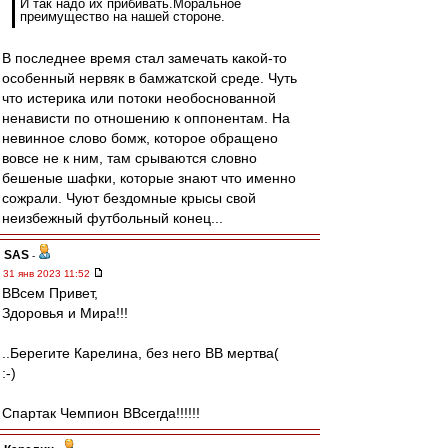
И так надо их прибивать.Моральное
преимущество на нашей стороне.
В последнее время стал замечать какой-то
особенный нервяк в бамжатской среде. Чуть
что истерика или потоки необоснованной
ненависти по отношению к оппонентам. На
невинное слово бомж, которое обращено
вовсе не к ним, там срываются словно
бешеные шафки, которые знают что именно
сожрали. Чуют бездомные крысы свой
неизбежный футбольный конец...
SAS
-
31 янв 2023 11:52
ВВсем Привет,
Здоровья и Мира!!!
..Берегите Карелина, без него ВВ мертва(
:-)
Спартак Чемпион ВВсегда!!!!!!