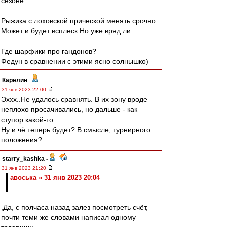
сезоне.
Рыжика с лоховской прической менять срочно.
Может и будет всплеск.Но уже вряд ли.
Где шарфики про гандонов?
Федун в сравнении с этими ясно солнышко)
Карелин
-
31 янв 2023 22:00
Эххх..Не удалось сравнять. В их зону вроде
неплохо просачивались, но дальше - как
ступор какой-то.
Ну и чё теперь будет? В смысле, турнирного
положения?
starry_kashka
-
31 янв 2023 21:20
авоська » 31 янв 2023 20:04
,Да, с полчаса назад залез посмотреть счёт,
почти теми же словами написал одному