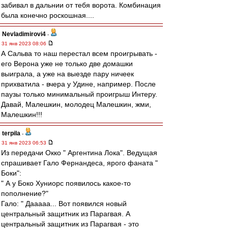
забивал в дальнии от тебя ворота. Комбинация
была конечно роскошная....
Nevladimirovi4
-
31 янв 2023 08:06
А Сальва то наш перестал всем проигрывать -
его Верона уже не только две домашки
выиграла, а уже на выезде пару ничеек
прихватила - вчера у Удине, например. После
паузы только минимальный проигрыш Интеру.
Давай, Малешкин, молодец Малешкин, жми,
Малешкин!!!
terpila
-
31 янв 2023 06:53
Из передачи Окко " Аргентина Лока". Ведущая
спрашивает Гало Фернандеса, ярого фаната "
Боки":
" А у Боко Хуниорс появилось какое-то
пополнение?"
Гало: " Дааааа... Вот появился новый
центральный защитник из Парагвая. А
центральный защитник из Парагвая - это