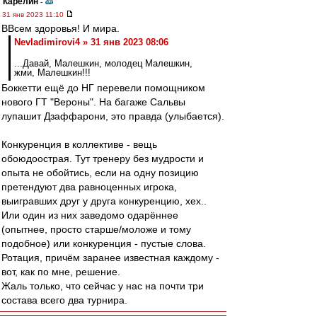
Карелин
-
31 янв 2023 11:10
ВВсем здоровья! И мира.
Nevladimirovi4 » 31 янв 2023 08:06
...Давай, Малешкин, молодец Малешкин,
жми, Малешкин!!!
Боккетти ещё до НГ перевели помощником
нового ГТ "Вероны". На багаже Сальвы
лупашит Дзаффарони, это правда (улыбается).
Конкуренция в коллективе - вещь
обоюдоострая. Тут тренеру без мудрости и
опыта не обойтись, если на одну позицию
претендуют два равноценных игрока,
выигравших друг у друга конкуренцию, хех..
Или один из них заведомо одарённее
(опытнее, просто старше/моложе и тому
подобное) или конкуренция - пустые слова.
Ротация, причём заранее известная каждому -
вот, как по мне, решение.
Жаль только, что сейчас у нас на почти три
состава всего два турнира.