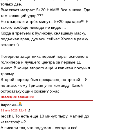
только две.
Выезжает матрас: 5+20 НАМ!!! Все в шоке. Где
там колющий удар???
Не отыграли и трёх минут... 5+20 вратарю!!! Я
такого вообще никогда не видел...
Когда в третьем к Куликову, снявшему маску,
подъехал врач, думали сейчас Хохол в рамку
встанет :)
Потеряли защитника первой пары, основного
голкипера и лучшего центра за первые 11
минут. В конце второго ещё и капитан получил
травму.
Второй период был прекрасен, но третий... Я
не знаю, чему Гришин учит команду. Какой
остроатакующий хоккей? Ужас.
Последнее сообщение
Карелин
-
31 янв 2023 22:42
recchi
, То есть ещё 10 минут, тьфу, матчей до
катастрофы?
А писали так, что подумал - сегодня всё