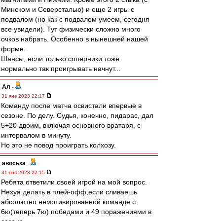
Минском и Северсталью) и еще 2 игры с
подвалом (но как с подвалом умеем, сегодня
все увидели). Тут физически сложно много
очков набрать. Особенно в нынешней нашей
форме.
Шансы, если только соперники тоже
нормально так проигрывать начнут...
Ал
-
31 янв 2023 22:17
Команду после матча освистали впервые в
сезоне. По делу. Судья, конечно, пидарас, дал
5+20 двоим, включая основного вратаря, с
интервалом в минуту.
Но это не повод проиграть колхозу.
авоська
-
31 янв 2023 22:15
Ребята ответили своей игрой на мой вопрос.
Нехуя делать в плей-офф,если сливаешь
абсолютно немотивированной команде с
6ю(теперь 7ю) победами и 49 поражениями в