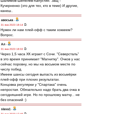
Шалимов-Шепелев-Капустин. Защ -
Кучерненко (это для тех, кто в теме) И другие,
канеш..
авоська
-
31 янв 2023 18:14
Нужен ли нам плей-офф с таким хоккеем?
Вопрос.
Ал
-
31 янв 2023 18:02
Через 1,5 часа ХК играет с Сочи. "Северсталь"
в это время принимает "Магнитку". Очков у нас
сейчас поровну, но мы на восьмом месте по
числу побед.
Имеем шансы сегодня выпасть из восьмёрки
плей-офф при плохих результатах.
Концовка регулярки у "Спартака" очень
непростая. Обязательно надо брать два очка в
сегодняшней игре. Но по прошлому матчу... не
без опасений :)
slava1
-
31 янв 2023 17:49