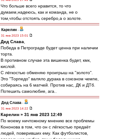
Что больше всего нравится, то что
думаем,надеюсь, как и команда, не о
том,чтобы отстоять серебро,а о золоте.
Карелин
-
31 янв 2023 15:01
Дед Слава
,
Победа в Петрограде будет ценна при наличии
торта.
В противном случае эта вишенка будет, кмк,
кислой.
С лёгкостью обменяю проигрыш на "золото".
Это "Торпедо" валяло дурака в союзном чемпе,
собираясь на 6 матчей. Против нас, ДК и ДТб.
Потешить самолюбие, ага..
Дед Слава
-
31 янв 2023 14:22
Карелин » 31 янв 2023 12:49
По моему ничтожному мнению все проблемы
Кононова в том, что он с лёгкостью предаёт
людей, поверивших ему. Как футболистов,