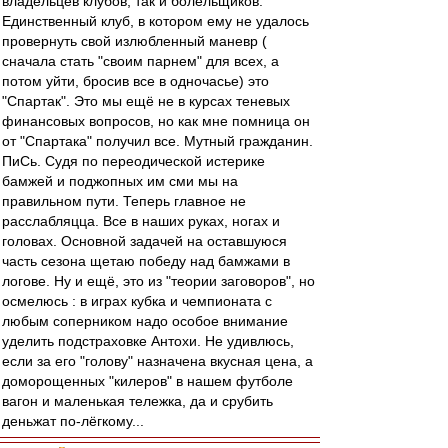
владельцев клубов, так и болельщиков.
Единственный клуб, в котором ему не удалось
провернуть свой излюбленный маневр (
сначала стать "своим парнем" для всех, а
потом уйти, бросив все в одночасье) это
"Спартак". Это мы ещё не в курсах теневых
финансовых вопросов, но как мне помница он
от "Спартака" получил все. Мутный гражданин.
ПиСь. Судя по переодической истерике
бамжей и поджопных им сми мы на
правильном пути. Теперь главное не
расслабляцца. Все в наших руках, ногах и
головах. Основной задачей на оставшуюся
часть сезона щетаю победу над бамжами в
логове. Ну и ещё, это из "теории заговоров", но
осмелюсь : в играх кубка и чемпионата с
любым соперником надо особое внимание
уделить подстраховке Антохи. Не удивлюсь,
если за его "голову" назначена вкусная цена, а
доморощенных "килеров" в нашем футболе
вагон и маленькая тележка, да и срубить
деньжат по-лёгкому...