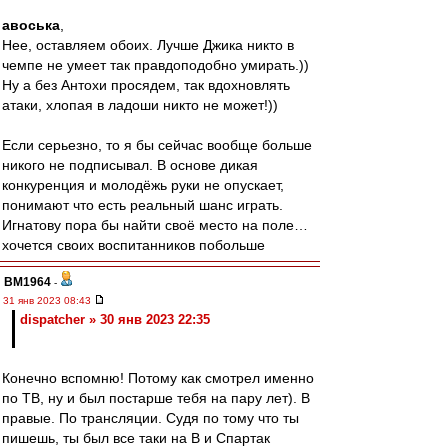
авоська
,
Нее, оставляем обоих. Лучше Джика никто в
чемпе не умеет так правдоподобно умирать.))
Ну а без Антохи просядем, так вдохновлять
атаки, хлопая в ладоши никто не может!))
Если серьезно, то я бы сейчас вообще больше
никого не подписывал. В основе дикая
конкуренция и молодёжь руки не опускает,
понимают что есть реальный шанс играть.
Игнатову пора бы найти своё место на поле…
хочется своих воспитанников побольше
BM1964
-
31 янв 2023 08:43
dispatcher » 30 янв 2023 22:35
Конечно вспомню! Потому как смотрел именно
по ТВ, ну и был постарше тебя на пару лет). В
правые. По трансляции. Судя по тому что ты
пишешь, ты был все таки на В и Спартак