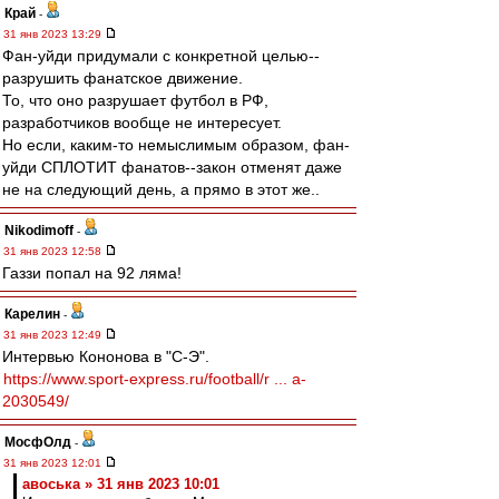
Край
-
31 янв 2023 13:29
Фан-уйди придумали с конкретной целью--
разрушить фанатское движение.
То, что оно разрушает футбол в РФ,
разработчиков вообще не интересует.
Но если, каким-то немыслимым образом, фан-
уйди СПЛОТИТ фанатов--закон отменят даже
не на следующий день, а прямо в этот же..
Nikodimoff
-
31 янв 2023 12:58
Газзи попал на 92 ляма!
Карелин
-
31 янв 2023 12:49
Интервью Кононова в "С-Э".
https://www.sport-express.ru/football/r ... a-
2030549/
МосфОлд
-
31 янв 2023 12:01
авоська » 31 янв 2023 10:01