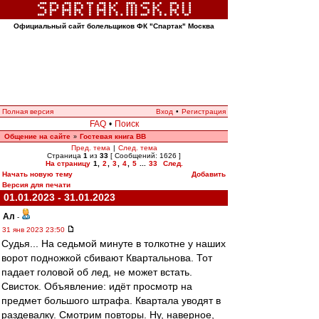
Официальный сайт болельщиков ФК "Спартак" Москва
Полная версия
Вход
•
Регистрация
FAQ
•
Поиск
Общение на сайте
Гостевая книга ВВ
»
Пред. тема
|
След. тема
Страница
1
из
33
[ Сообщений: 1626 ]
На страницу
1
,
2
,
3
,
4
,
5
...
33
След.
Начать новую тему
Добавить
Версия для печати
01.01.2023 - 31.01.2023
Ал
-
31 янв 2023 23:50
Судья... На седьмой минуте в толкотне у наших
ворот подножкой сбивают Квартальнова. Тот
падает головой об лед, не может встать.
Свисток. Объявление: идёт просмотр на
предмет большого штрафа. Квартала уводят в
раздевалку. Смотрим повторы. Ну, наверное,