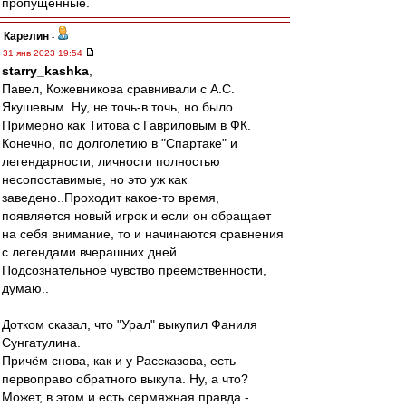
пропущенные.
Карелин
-
31 янв 2023 19:54
starry_kashka
,
Павел, Кожевникова сравнивали с А.С.
Якушевым. Ну, не точь-в точь, но было.
Примерно как Титова с Гавриловым в ФК.
Конечно, по долголетию в "Спартаке" и
легендарности, личности полностью
несопоставимые, но это уж как
заведено..Проходит какое-то время,
появляется новый игрок и если он обращает
на себя внимание, то и начинаются сравнения
с легендами вчерашних дней.
Подсознательное чувство преемственности,
думаю..
Дотком сказал, что "Урал" выкупил Фаниля
Сунгатулина.
Причём снова, как и у Рассказова, есть
первоправо обратного выкупа. Ну, а что?
Может, в этом и есть сермяжная правда -