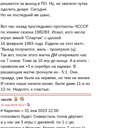
решается за выход в ПО. Ну, не хватило чутка
одолеть днаря. Сегодня.
Но не последний же шанс..
Вот час назад проглядывал протоколы ЧСССР
по хоккею сезона 1982/83. Искал, кого числа
играл зимой "Спартак" с цыской.
16 февраля 1983 года. Ездили на этот матч..
"Выезд получился, жаль - проиграли (ц).
Так вот, после этого матча ДМ опережало нас
на 7 очков. Тоже за 10 игр до конца. А в итоге -
привезли им +3 и серебро на карман. В
решающем матче грохнули их - 5:1. Они,
правда, уже были на нервяке, но тем не менее.
И сезон наши начали ахово, были даже 11-е из
12-ти. Недолго, к счастью..
recchi
-
31 янв 2023 22:17
# Карелин » 31 янв 2023 22:00
плоховато будет. Северсталь топов дёргает,
а у нас аж 3 игры с динамой, по 1 с цкг,
магнитами и Нижним. Кроме этого 2 стыка (с