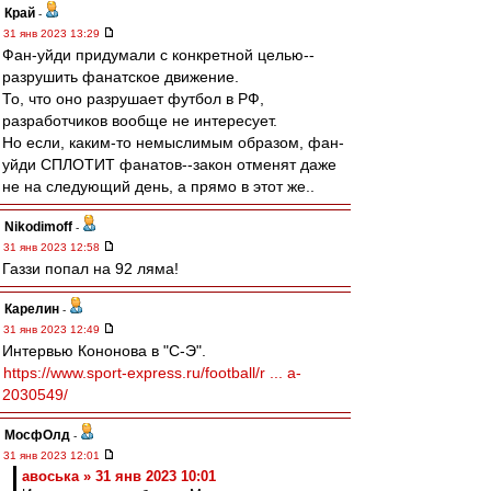
Край
-
31 янв 2023 13:29
Фан-уйди придумали с конкретной целью--
разрушить фанатское движение.
То, что оно разрушает футбол в РФ,
разработчиков вообще не интересует.
Но если, каким-то немыслимым образом, фан-
уйди СПЛОТИТ фанатов--закон отменят даже
не на следующий день, а прямо в этот же..
Nikodimoff
-
31 янв 2023 12:58
Газзи попал на 92 ляма!
Карелин
-
31 янв 2023 12:49
Интервью Кононова в "С-Э".
https://www.sport-express.ru/football/r ... a-
2030549/
МосфОлд
-
31 янв 2023 12:01
авоська » 31 янв 2023 10:01