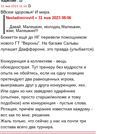
Карелин
-
31 янв 2023 11:10
ВВсем здоровья! И мира.
Nevladimirovi4 » 31 янв 2023 08:06
...Давай, Малешкин, молодец Малешкин,
жми, Малешкин!!!
Боккетти ещё до НГ перевели помощником
нового ГТ "Вероны". На багаже Сальвы
лупашит Дзаффарони, это правда (улыбается).
Конкуренция в коллективе - вещь
обоюдоострая. Тут тренеру без мудрости и
опыта не обойтись, если на одну позицию
претендуют два равноценных игрока,
выигравших друг у друга конкуренцию, хех..
Или один из них заведомо одарённее
(опытнее, просто старше/моложе и тому
подобное) или конкуренция - пустые слова.
Ротация, причём заранее известная каждому -
вот, как по мне, решение.
Жаль только, что сейчас у нас на почти три
состава всего два турнира.