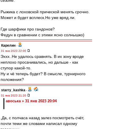
сезоне.
Рыжика с лоховской прической менять срочно.
Может и будет всплеск.Но уже вряд ли.
Где шарфики про гандонов?
Федун в сравнении с этими ясно солнышко)
Карелин
-
31 янв 2023 22:00
Эххх..Не удалось сравнять. В их зону вроде
неплохо просачивались, но дальше - как
ступор какой-то.
Ну и чё теперь будет? В смысле, турнирного
положения?
starry_kashka
-
31 янв 2023 21:20
авоська » 31 янв 2023 20:04
,Да, с полчаса назад залез посмотреть счёт,
почти теми же словами написал одному