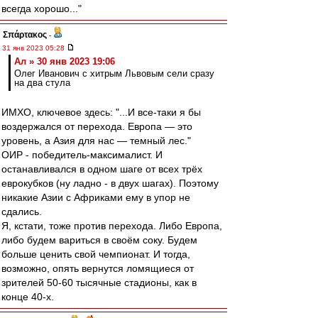
всегда хорошо..."
Σπάρτακος
-
31 янв 2023 05:28
Ал » 30 янв 2023 19:06
Олег Иванович с хитрым Львовым сели сразу
на два стула
ИМХО, ключевое здесь: "...И все-таки я бы
воздержался от перехода. Европа — это
уровень, а Азия для нас — темный лес."
ОИР - победитель-максималист. И
останавливался в одном шаге от всех трёх
еврокубков (ну ладно - в двух шагах). Поэтому
никакие Азии с Африками ему в упор не
сдались.
Я, кстати, тоже против перехода. Либо Европа,
либо будем вариться в своём соку. Будем
больше ценить свой чемпионат. И тогда,
возможно, опять вернутся ломящиеся от
зрителей 50-60 тысячные стадионы, как в
конце 40-х.