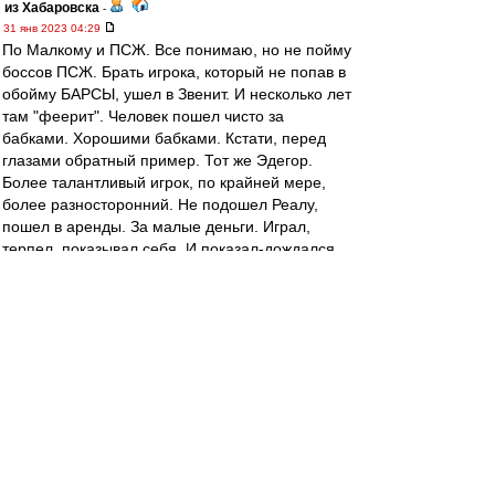
из Хабаровска
-
31 янв 2023 04:29
По Малкому и ПСЖ. Все понимаю, но не пойму
боссов ПСЖ. Брать игрока, который не попав в
обойму БАРСЫ, ушел в Звенит. И несколько лет
там "феерит". Человек пошел чисто за
бабками. Хорошими бабками. Кстати, перед
глазами обратный пример. Тот же Эдегор.
Более талантливый игрок, по крайней мере,
более разносторонний. Не подошел Реалу,
пошел в аренды. За малые деньги. Играл,
терпел, показывал себя. И показал-дождался.
А ПСЖ? Да пусть покупает этого павлина.
Денег-то немерянно. .
slava1
-
31 янв 2023 02:43
,,Моя игра в Хоккей" первые спортивные
книги,наряду с Фесуненко.
Наверное с Виннипегом приезжал
легендарный в Москву.Не помню с кем
играли,но точно не с нами. 77?