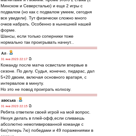
Минском и Северсталью) и еще 2 игры с
подвалом (но как с подвалом умеем, сегодня
все увидели). Тут физически сложно много
очков набрать. Особенно в нынешней нашей
форме.
Шансы, если только соперники тоже
нормально так проигрывать начнут...
Ал
-
31 янв 2023 22:17
Команду после матча освистали впервые в
сезоне. По делу. Судья, конечно, пидарас, дал
5+20 двоим, включая основного вратаря, с
интервалом в минуту.
Но это не повод проиграть колхозу.
авоська
-
31 янв 2023 22:15
Ребята ответили своей игрой на мой вопрос.
Нехуя делать в плей-офф,если сливаешь
абсолютно немотивированной команде с
6ю(теперь 7ю) победами и 49 поражениями в