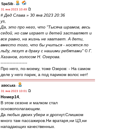
SpaSib
-
31 янв 2023 10:49
# Дед Слава » 30 янв 2023 20:36
ys,
Да, это про него, что "Тысяча шрамов, весь
седой, но сам играет и детей заставляет и
все равно, на жизнь не хватает. А дети,
вместо того, что бы учиться - носятся по
льду, лезут в драку с нашими ребятами" © Г.
Хазанов, голосом Н. Озерова.
------------------
Про него, по-моему, тоже Озеров: - На самом
деле у него парик, а под париком волос нет!
авоська
-
31 янв 2023 10:01
Номер14
,
В этом сезоне и малком стал
основополагающим.
Да любых двоих убери и дрогнут.Слишком
много там пассажиров.Ни вратаря,ни ЦЗ,ни
нападающих качественных.