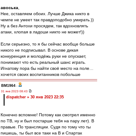
авоська
,
Нее, оставляем обоих. Лучше Джика никто в
чемпе не умеет так правдоподобно умирать.))
Ну а без Антохи просядем, так вдохновлять
атаки, хлопая в ладоши никто не может!))
Если серьезно, то я бы сейчас вообще больше
никого не подписывал. В основе дикая
конкуренция и молодёжь руки не опускает,
понимают что есть реальный шанс играть.
Игнатову пора бы найти своё место на поле…
хочется своих воспитанников побольше
BM1964
-
31 янв 2023 08:43
dispatcher » 30 янв 2023 22:35
Конечно вспомню! Потому как смотрел именно
по ТВ, ну и был постарше тебя на пару лет). В
правые. По трансляции. Судя по тому что ты
пишешь, ты был все таки на В и Спартак