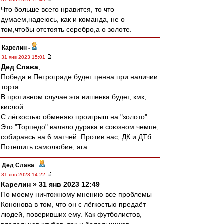
Что больше всего нравится, то что
думаем,надеюсь, как и команда, не о
том,чтобы отстоять серебро,а о золоте.
Карелин
-
31 янв 2023 15:01
Дед Слава
,
Победа в Петрограде будет ценна при наличии
торта.
В противном случае эта вишенка будет, кмк,
кислой.
С лёгкостью обменяю проигрыш на "золото".
Это "Торпедо" валяло дурака в союзном чемпе,
собираясь на 6 матчей. Против нас, ДК и ДТб.
Потешить самолюбие, ага..
Дед Слава
-
31 янв 2023 14:22
Карелин » 31 янв 2023 12:49
По моему ничтожному мнению все проблемы
Кононова в том, что он с лёгкостью предаёт
людей, поверивших ему. Как футболистов,