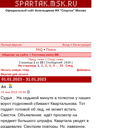
Официальный сайт болельщиков ФК "Спартак" Москва
Полная версия
Вход
•
Регистрация
FAQ
•
Поиск
Общение на сайте
Гостевая книга ВВ
»
Пред. тема
|
След. тема
Страница
1
из
33
[ Сообщений: 1626 ]
На страницу
1
,
2
,
3
,
4
,
5
...
33
След.
Начать новую тему
Добавить
Версия для печати
01.01.2023 - 31.01.2023
Ал
-
31 янв 2023 23:50
Судья... На седьмой минуте в толкотне у наших
ворот подножкой сбивают Квартальнова. Тот
падает головой об лед, не может встать.
Свисток. Объявление: идёт просмотр на
предмет большого штрафа. Квартала уводят в
раздевалку. Смотрим повторы. Ну, наверное,