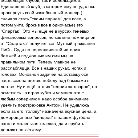
владельцев клубов, так и болельщиков.
Единственный клуб, в котором ему не удалось
провернуть свой излюбленный маневр (
сначала стать "своим парнем" для всех, а
потом уйти, бросив все в одночасье) это
"Спартак". Это мы ещё не в курсах теневых
финансовых вопросов, но как мне помница он
от "Спартака" получил все. Мутный гражданин.
ПиСь. Судя по переодической истерике
бамжей и поджопных им сми мы на
правильном пути. Теперь главное не
расслабляцца. Все в наших руках, ногах и
головах. Основной задачей на оставшуюся
часть сезона щетаю победу над бамжами в
логове. Ну и ещё, это из "теории заговоров", но
осмелюсь : в играх кубка и чемпионата с
любым соперником надо особое внимание
уделить подстраховке Антохи. Не удивлюсь,
если за его "голову" назначена вкусная цена, а
доморощенных "килеров" в нашем футболе
вагон и маленькая тележка, да и срубить
деньжат по-лёгкому...