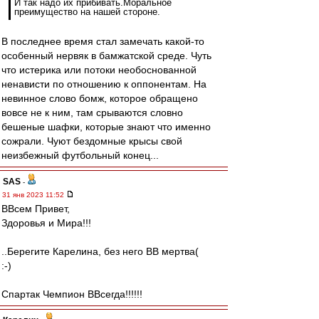
И так надо их прибивать.Моральное
преимущество на нашей стороне.
В последнее время стал замечать какой-то
особенный нервяк в бамжатской среде. Чуть
что истерика или потоки необоснованной
ненависти по отношению к оппонентам. На
невинное слово бомж, которое обращено
вовсе не к ним, там срываются словно
бешеные шафки, которые знают что именно
сожрали. Чуют бездомные крысы свой
неизбежный футбольный конец...
SAS
-
31 янв 2023 11:52
ВВсем Привет,
Здоровья и Мира!!!
..Берегите Карелина, без него ВВ мертва(
:-)
Спартак Чемпион ВВсегда!!!!!!