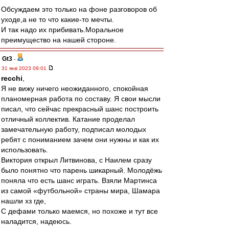
Обсуждаем это только на фоне разговоров об
уходе,а не то что какие-то мечты.
И так надо их прибивать.Моральное
преимущество на нашей стороне.
Gt3
-
31 янв 2023 09:01
recchi
,
Я не вижу ничего неожиданного, спокойная
планомерная работа по составу. Я свои мысли
писал, что сейчас прекрасный шанс построить
отличный коллектив. Катание проделал
замечательную работу, подписал молодых
ребят с пониманием зачем они нужны и как их
использовать.
Виктория открыл Литвинова, с Наилем сразу
было понятно что парень шикарный. Молодёжь
поняла что есть шанс играть. Взяли Мартинса
из самой «футбольной» страны мира, Шамара
нашли хз где,
С дефами только маемся, но похоже и тут все
наладится, надеюсь.