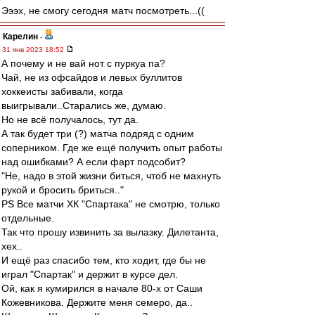
Эээх, не смогу сегодня матч посмотреть...((
Карелин
-
31 янв 2023 18:52
А почему и не вай нот с пуркуа па?
Чай, не из офсайдов и левых буллитов
хоккеисты забивали, когда
выигрывали..Старались же, думаю.
Но не всё получалось, тут да.
А так будет три (?) матча подряд с одним
соперником. Где же ещё получить опыт работы
над ошибками? А если фарт подсобит?
"Не, надо в этой жизни биться, чтоб не махнуть
рукой и бросить бриться.."
PS Все матчи ХК "Спартака" не смотрю, только
отдельные.
Так что прошу извинить за вылазку. Дилетанта,
хех..
И ещё раз спасибо тем, кто ходит, где бы не
играл "Спартак" и держит в курсе дел.
Ой, как я кумирился в начале 80-х от Саши
Кожевникова. Держите меня семеро, да..