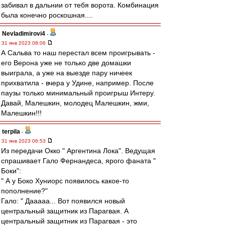
забивал в дальнии от тебя ворота. Комбинация
была конечно роскошная....
Nevladimirovi4
-
31 янв 2023 08:06
А Сальва то наш перестал всем проигрывать -
его Верона уже не только две домашки
выиграла, а уже на выезде пару ничеек
прихватила - вчера у Удине, например. После
паузы только минимальный проигрыш Интеру.
Давай, Малешкин, молодец Малешкин, жми,
Малешкин!!!
terpila
-
31 янв 2023 06:53
Из передачи Окко " Аргентина Лока". Ведущая
спрашивает Гало Фернандеса, ярого фаната "
Боки":
" А у Боко Хуниорс появилось какое-то
пополнение?"
Гало: " Дааааа... Вот появился новый
центральный защитник из Парагвая. А
центральный защитник из Парагвая - это