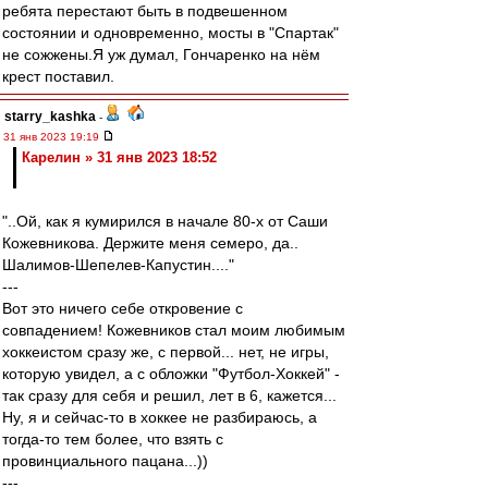
ребята перестают быть в подвешенном
состоянии и одновременно, мосты в "Спартак"
не сожжены.Я уж думал, Гончаренко на нём
крест поставил.
starry_kashka
-
31 янв 2023 19:19
Карелин » 31 янв 2023 18:52
"..Ой, как я кумирился в начале 80-х от Саши
Кожевникова. Держите меня семеро, да..
Шалимов-Шепелев-Капустин...."
---
Вот это ничего себе откровение с
совпадением! Кожевников стал моим любимым
хоккеистом сразу же, с первой... нет, не игры,
которую увидел, а с обложки "Футбол-Хоккей" -
так сразу для себя и решил, лет в 6, кажется...
Ну, я и сейчас-то в хоккее не разбираюсь, а
тогда-то тем более, что взять с
провинциального пацана...))
---