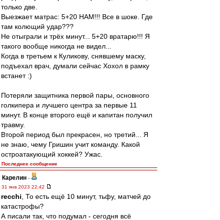
только две.
Выезжает матрас: 5+20 НАМ!!! Все в шоке. Где
там колющий удар???
Не отыграли и трёх минут... 5+20 вратарю!!! Я
такого вообще никогда не видел...
Когда в третьем к Куликову, снявшему маску,
подъехал врач, думали сейчас Хохол в рамку
встанет :)
Потеряли защитника первой пары, основного
голкипера и лучшего центра за первые 11
минут. В конце второго ещё и капитан получил
травму.
Второй период был прекрасен, но третий... Я
не знаю, чему Гришин учит команду. Какой
остроатакующий хоккей? Ужас.
Последнее сообщение
Карелин
-
31 янв 2023 22:42
recchi
, То есть ещё 10 минут, тьфу, матчей до
катастрофы?
А писали так, что подумал - сегодня всё