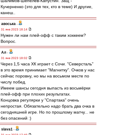
Шалимов-Шепелев-Капустин. Защ -
Кучерненко (это для тех, кто в теме) И другие,
канеш..
авоська
-
31 янв 2023 18:14
Нужен ли нам плей-офф с таким хоккеем?
Вопрос.
Ал
-
31 янв 2023 18:02
Через 1,5 часа ХК играет с Сочи. "Северсталь"
в это время принимает "Магнитку". Очков у нас
сейчас поровну, но мы на восьмом месте по
числу побед.
Имеем шансы сегодня выпасть из восьмёрки
плей-офф при плохих результатах.
Концовка регулярки у "Спартака" очень
непростая. Обязательно надо брать два очка в
сегодняшней игре. Но по прошлому матчу... не
без опасений :)
slava1
-
31 янв 2023 17:49