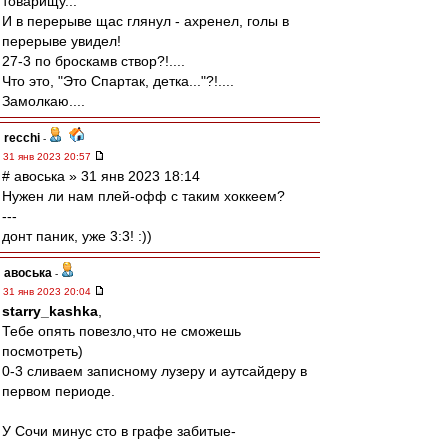
товарищу...
И в перерыве щас глянул - ахренел, голы в
перерыве увидел!
27-3 по броскамв створ?!....
Что это, "Это Спартак, детка..."?!....
Замолкаю....
recchi
-
31 янв 2023 20:57
# авоська » 31 янв 2023 18:14
Нужен ли нам плей-офф с таким хоккеем?
---
донт паник, уже 3:3! :))
авоська
-
31 янв 2023 20:04
starry_kashka
,
Тебе опять повезло,что не сможешь
посмотреть)
0-3 сливаем записному лузеру и аутсайдеру в
первом периоде.
У Сочи минус сто в графе забитые-