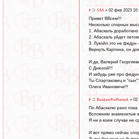
#
SAS
» 02 фев 2023 10:
Привет ВВсем!!!
Несколько спорных мыс
1. Абаскаль доработано 
2. Абаскаль уйдет летом
3. Лукойл это не федун 
Вернуть Карпина, он док
И да, Валерий Георгиев
С Днюхой!!!
И забудь уже про федуна
Ты Спартаковец и "сын"
Олега Ивановича!!!
#
BuakawPorPramuk
» 02
По Абаскалю рано пока 
Вспомним знаменитые вт
Я ни в коем случае не 
И вот прямо сейчас спо
Дыма без огня не бывае