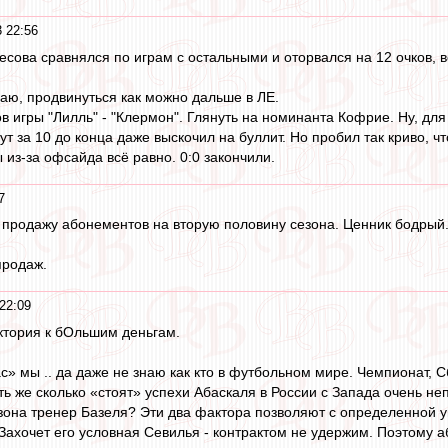
 22:56
сова сравнялся по играм с остальными и оторвался на 12 очков, в
маю, продвинуться как можно дальше в ЛЕ.
 игры "Лилль" - "Клермон". Глянуть на номинанта Кофрие. Ну, для с
ут за 10 до конца даже выскочил на буллит. Но пробил так криво, чт
 из-за офсайда всё равно. 0:0 закончили.
7
родажу абонементов на вторую половину сезона. Ценник бодрый. 
продаж.
22:09
ектория к бОльшим деньгам.
с» мы .. да даже не знаю как кто в футбольном мире. Чемпионат, С
 же сколько «стоят» успехи Абаскаля в России с Запада очень неп
на тренер Базеля? Эти два фактора позволяют с определенной увер
Захочет его условная Севилья - контрактом не удержим. Поэтому а