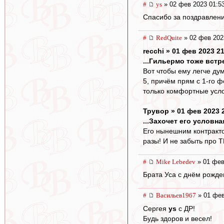
#
ys
» 02 фев 2023 01:5
Спасибо за поздравлени
#
RedQuite
» 02 фев 202
recchi » 01 фев 2023 2
...Гильермо тоже встр
Вот чтобы ему легче ду
5, причём прям с 1-го 
только комфортные усло
Трувор » 01 фев 2023 
...Захочет его условн
Его нынешним контрактом
разы! И не забыть про Т
#
Mike Lebedev
» 01 фев
Брата Уса с днём рожде
#
Васильев1967
» 01 фев
Сергея
ys
с ДР!
Будь здоров и весел!