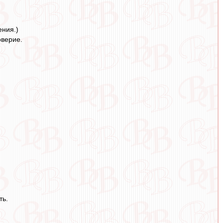
ения.)
оверие.
ть.