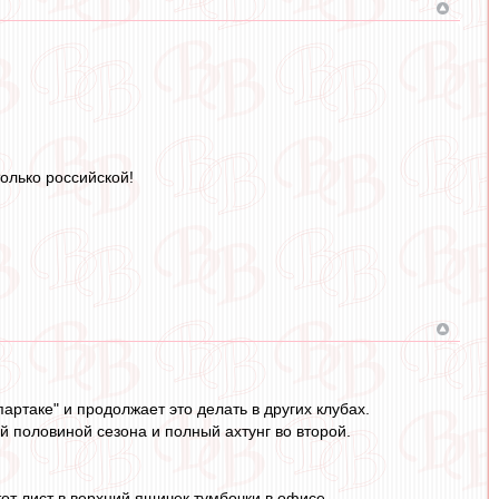
только российской!
ртаке" и продолжает это делать в других клубах.
й половиной сезона и полный ахтунг во второй.
от лист в верхний ящичек тумбочки в офисе.