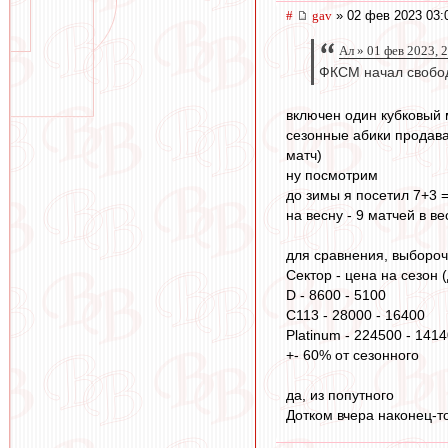
#
gav
» 02 фев 2023 03:
Ал » 01 фев 2023, 
ФКСМ начал свобод
включен один кубковый 
сезонные абики продавал
матч)
ну посмотрим
до зимы я посетил 7+3 
на весну - 9 матчей в в
для сравнения, выборо
Сектор - цена на сезон 
D - 8600 - 5100
C113 - 28000 - 16400
Platinum - 224500 - 141
+- 60% от сезонного
да, из попутного
Дотком вчера наконец-