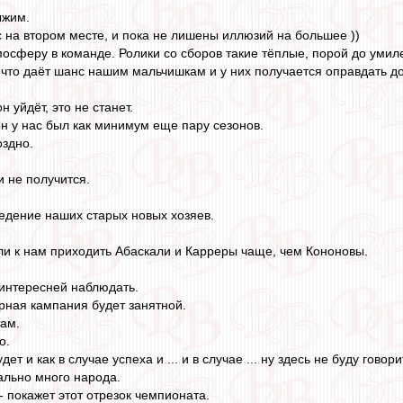
ыжим.
с на втором месте, и пока не лишены иллюзий на большее ))
мосферу в команде. Ролики со сборов такие тёплые, порой до умил
, что даёт шанс нашим мальчишкам и у них получается оправдать д
н уйдёт, это не станет.
он у нас был как минимум еще пару сезонов.
оздно.
и не получится.
едение наших старых новых хозяев.
т ли к нам приходить Абаскали и Карреры чаще, чем Кононовы.
 интересней наблюдать.
рная кампания будет занятной.
там.
о.
дет и как в случае успеха и ... и в случае ... ну здесь не буду говори
еально много народа.
 - покажет этот отрезок чемпионата.