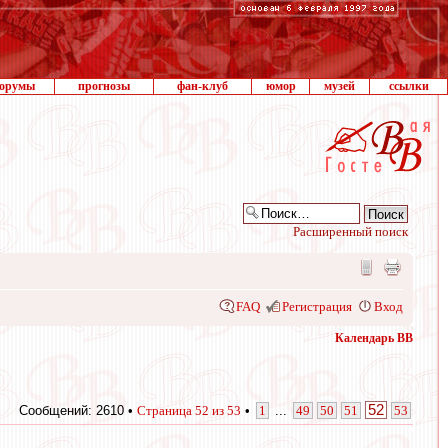
орумы
прогнозы
фан-клуб
юмор
музей
ссылки
Расширенный поиск
FAQ
Регистрация
Вход
Календарь ВВ
52
Сообщений: 2610 •
Страница
52
из
53
•
1
...
49
50
51
53