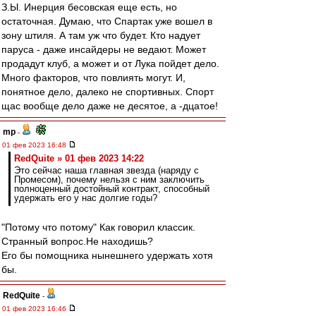
З.Ы. Инерция бесовская еще есть, но
остаточная. Думаю, что Спартак уже вошел в
зону штиля. А там уж что будет. Кто надует
паруса - даже инсайдеры не ведают. Может
продадут клуб, а может и от Лука пойдет дело.
Много факторов, что повлиять могут. И,
понятное дело, далеко не спортивных. Спорт
щас вообще дело даже не десятое, а -дцатое!
mp
-
01 фев 2023 16:48
RedQuite » 01 фев 2023 14:22
Это сейчас наша главная звезда (наряду с
Промесом), почему нельзя с ним заключить
полноценный достойный контракт, способный
удержать его у нас долгие годы?
"Потому что потому" Как говорил классик.
Странный вопрос.Не находишь?
Его бы помощника нынешнего удержать хотя
бы.
RedQuite
-
01 фев 2023 16:46