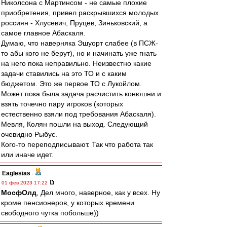
Николсона с Мартинсом - не самые плохие
приобретения, привел раскрывшихся молодых
россиян - Хлусевич, Пруцев, Зиньковский, а
самое главное Абаскаля.
Думаю, что наверняка Эшуорт слабее (в ПСЖ-
то абы кого не берут), но и начинать уже гнать
на него пока неправильно. Неизвестно какие
задачи ставились на это ТО и с каким
бюджетом. Это же первое ТО с Лукойлом.
Может пока была задача расчистить конюшни и
взять точечно пару игроков (которых
естественно взяли под требования Абаскаля).
Мевля, Колян пошли на выход. Следующий
очевидно Рыбус.
Кого-то переподписывают. Так что работа так
или иначе идет.
Eaglesias
-
01 фев 2023 17:22
МосфОлд
, Дел много, наверное, как у всех. Ну
кроме пенсионеров, у которых времени
свободного чутка побольше))