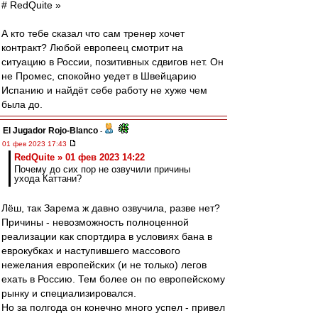
# RedQuite »
А кто тебе сказал что сам тренер хочет
контракт? Любой европеец смотрит на
ситуацию в России, позитивных сдвигов нет. Он
не Промес, спокойно уедет в Швейцарию
Испанию и найдёт себе работу не хуже чем
была до.
El Jugador Rojo-Blanco
-
01 фев 2023 17:43
RedQuite » 01 фев 2023 14:22
Почему до сих пор не озвучили причины
ухода Каттани?
Лёш, так Зарема ж давно озвучила, разве нет?
Причины - невозможность полноценной
реализации как спортдира в условиях бана в
еврокубках и наступившего массового
нежелания европейских (и не только) легов
ехать в Россию. Тем более он по европейскому
рынку и специализировался.
Но за полгода он конечно много успел - привел