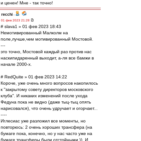
и ценен! Мне - так точно!
recchi
-
01 фев 2023 21:28
# slava1 » 01 фев 2023 18:43
Немотивированный Малколм на
поле,лучше,чем мотивированный Мостовой.
---
это точно, Мостовой каждый раз против нас
наскипидаренный выходит, а-ля все бамжи в
начале 2000-х.
# RedQuite » 01 фев 2023 14:22
Короче, уже очень много вопросов накопилось
к "закрытому совету директоров московского
клуба". И никаких изменений после ухода
Федуна пока не видно (даже тыц-тыц опять
нарисовался), что очень удручает и огорчает...
----
Иглесиас уже разложил все моменты, но
повторюсь: 2 очень хороших трансфера (на
бумаге пока, конечно, но у нас часто уже на
бумаге трансферы были отстойными )). И