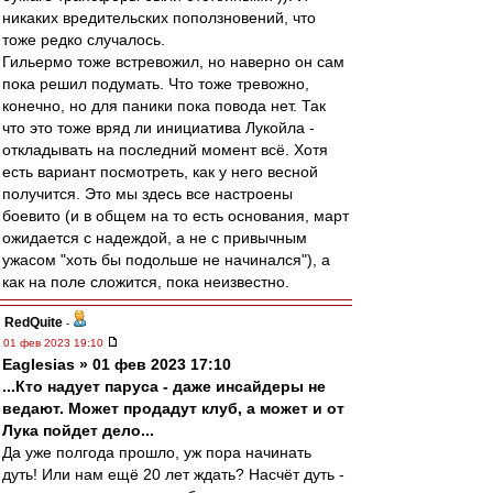
никаких вредительских поползновений, что
тоже редко случалось.
Гильермо тоже встревожил, но наверно он сам
пока решил подумать. Что тоже тревожно,
конечно, но для паники пока повода нет. Так
что это тоже вряд ли инициатива Лукойла -
откладывать на последний момент всё. Хотя
есть вариант посмотреть, как у него весной
получится. Это мы здесь все настроены
боевито (и в общем на то есть основания, март
ожидается с надеждой, а не с привычным
ужасом "хоть бы подольше не начинался"), а
как на поле сложится, пока неизвестно.
RedQuite
-
01 фев 2023 19:10
Eaglesias » 01 фев 2023 17:10
...Кто надует паруса - даже инсайдеры не
ведают. Может продадут клуб, а может и от
Лука пойдет дело...
Да уже полгода прошло, уж пора начинать
дуть! Или нам ещё 20 лет ждать? Насчёт дуть -