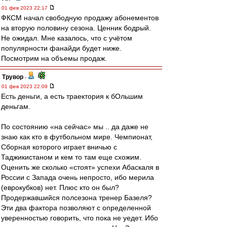
01 фев 2023 22:17
ФКСМ начал свободную продажу абонементов
на вторую половину сезона. Ценник бодрый.
Не ожидал. Мне казалось, что с учётом
популярности фанайди будет ниже.
Посмотрим на объемы продаж.
Трувор
-
01 фев 2023 22:09
Есть деньги, а есть траектория к бОльшим
деньгам.
По состоянию «на сейчас» мы .. да даже не
знаю как кто в футбольном мире. Чемпионат,
Сборная которого играет вничью с
Таджикистаном и кем то там еще схожим.
Оценить же сколько «стоят» успехи Абаскаля в
России с Запада очень непросто, ибо мерила
(еврокубков) нет. Плюс кто он был?
Продержавшийся полсезона тренер Базеля?
Эти два фактора позволяют с определенной
уверенностью говорить, что пока не уедет. Ибо