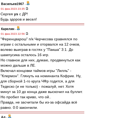
Васильев1967
-
01 фев 2023 23:35
Сергея
ys
с ДР!
Будь здоров и весел!
Карелин
-
01 фев 2023 22:56
"Ференцварош" п/к Черчесова сравнялся по
играм с остальными и оторвался на 12 очков,
волево выиграв в гостях у "Пакша" 3:1. До
шампусика осталось 16 игр.
Но главное для них, думаю, продвинуться как
можно дальше в ЛЕ.
Включал концовки таймов игры "Лилль" -
"Клермон". Глянуть на номинанта Кофрие. Ну,
для сборной 1-го круга ЧФр годится, а для
Тедеско (и не только) - пожалуй, нет. Хотя
минут за 10 до конца даже выскочил на буллит.
Но пробил так криво, что ой..
Правда, не засчитали бы из-за офсайда всё
равно. 0:0 закончили.
Ал
-