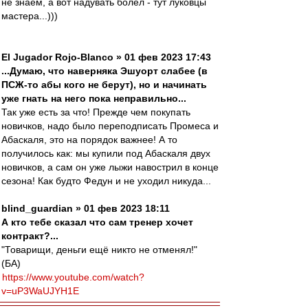
не знаем, а вот надувать болел - тут луковцы
мастера...)))
El Jugador Rojo-Blanco » 01 фев 2023 17:43
...Думаю, что наверняка Эшуорт слабее (в
ПСЖ-то абы кого не берут), но и начинать
уже гнать на него пока неправильно...
Так уже есть за что! Прежде чем покупать
новичков, надо было переподписать Промеса и
Абаскаля, это на порядок важнее! А то
получилось как: мы купили под Абаскаля двух
новичков, а сам он уже лыжи навострил в конце
сезона! Как будто Федун и не уходил никуда...
blind_guardian » 01 фев 2023 18:11
А кто тебе сказал что сам тренер хочет
контракт?...
"Товарищи, деньги ещё никто не отменял!"
(БА)
https://www.youtube.com/watch?
v=uP3WaUJYH1E