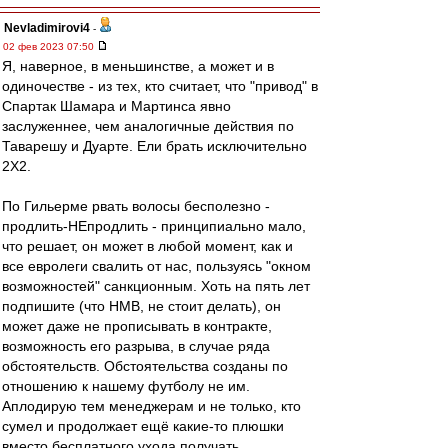
Nevladimirovi4
-
02 фев 2023 07:50
Я, наверное, в меньшинстве, а может и в
одиночестве - из тех, кто считает, что "привод" в
Спартак Шамара и Мартинса явно
заслуженнее, чем аналогичные действия по
Таварешу и Дуарте. Ели брать исключительно
2Х2.
По Гильерме рвать волосы бесполезно -
продлить-НЕпродлить - принципиально мало,
что решает, он может в любой момент, как и
все евролеги свалить от нас, пользуясь "окном
возможностей" санкционным. Хоть на пять лет
подпишите (что НМВ, не стоит делать), он
может даже не прописывать в контракте,
возможность его разрыва, в случае ряда
обстоятельств. Обстоятельства созданы по
отношению к нашему футболу не им.
Аплодирую тем менеджерам и не только, кто
сумел и продолжает ещё какие-то плюшки
вместо бесплатного ухода получать.