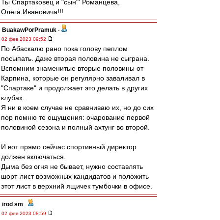
Ты Спартаковец и "сын"' Романцева,
Олега Ивановича!!!
BuakawPorPramuk
-
02 фев 2023 09:52
По Абаскалю рано пока голову пеплом
посыпать. Даже вторая половина не сыграна.
Вспомним знаменитые вторые половины от
Карпина, которые он регулярно заваливал в
"Спартаке" и продолжает это делать в других
клубах.
Я ни в коем случае не сравниваю их, но до сих
пор помню те ощущения: очарование первой
половиной сезона и полный ахтунг во второй.
И вот прямо сейчас спортивный директор
должен включаться.
Дыма без огня не бывает, нужно составлять
шорт-лист возможных кандидатов и положить
этот лист в верхний ящичек тумбочки в офисе.
irod sm
-
02 фев 2023 08:59