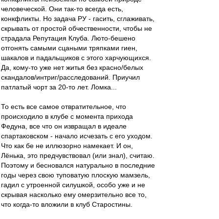
человеческой. Они так-то всегда есть,
конкфликты. Но задача РУ - гасить, сглаживать,
скрывать от простой обчественности, чтобы не
страдала Репутация Клуба. Люто-бешено
отгонять самыми сцаными тряпками гиен,
шакалов и падальщиков с этого харчующихся.
Да, кому-то уже нет житья без красно/белых
скандалов/интриг/расследований. Приучил
патлатый чорт за 20-то лет. Ломка...
То есть все самое отвратительное, что
происходило в клубе с момента прихода
Федуна, все что он извращал в идеале
спартаковском - начало исчезать с его уходом.
Что как бе не иллюзорно намекает. И он,
Лёнька, это предчувствовал (или знал), считаю.
Поэтому и бесновался натурально в последние
годы через свою туповатую плоскую мамзель,
гадил с утроенной силушкой, особо уже и не
скрывая насколько ему омерзительно все то,
что когда-то вложили в клуб Старостины.