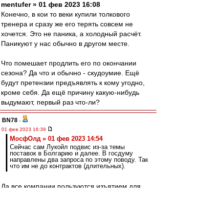
mentufer » 01 фев 2023 16:08
Конечно, в кои то веки купили толкового
тренера и сразу же его терять совсем не
хочется. Это не паника, а холодный расчёт.
Паникуют у нас обычно в другом месте.
Что помешает продлить его по окончании
сезона? Да что и обычно - скудоумие. Ещё
будут претензии предъявлять к кому угодно,
кроме себя. Да ещё причину какую-нибудь
выдумают, первый раз что-ли?
BN78
-
01 фев 2023 16:39
МосфОлд » 01 фев 2023 14:54
Сейчас сам Лукойл подвис из-за темы
поставок в Болгарию и далее. В госдуму
направлены два запроса по этому поводу. Так
что им не до контрактов (длительных).
Да все компании пользуются изъятием для
Болгарии на эмбарго до 05.02. и гонят через
нее нефть, из которой потом много чего
делают и много куда поставляют. Больше всех