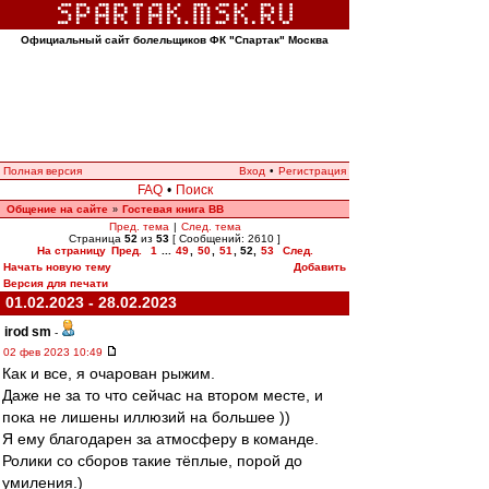
Официальный сайт болельщиков ФК "Спартак" Москва
Полная версия
Вход
•
Регистрация
FAQ
•
Поиск
Общение на сайте
Гостевая книга ВВ
»
Пред. тема
|
След. тема
Страница
52
из
53
[ Сообщений: 2610 ]
На страницу
Пред.
1
...
49
,
50
,
51
,
52
,
53
След.
Начать новую тему
Добавить
Версия для печати
01.02.2023 - 28.02.2023
irod sm
-
02 фев 2023 10:49
Как и все, я очарован рыжим.
Даже не за то что сейчас на втором месте, и
пока не лишены иллюзий на большее ))
Я ему благодарен за атмосферу в команде.
Ролики со сборов такие тёплые, порой до
умиления.)