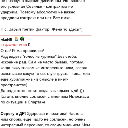
не позовут в высшие дивизионы. Но. Захочет
его условная Севилья - контрактом не
удержим. Поэтому абсолютно не важно
продлили контракт или нет. Все имхо.
П.с. Забыл третий фактор. Жена то здесь?)
vlad45
-
01 фев 2023 21:53
О-па! Рома проявился!
Рад видеть "голос из курилки".Без стеба,
искренне рад. Сам не часто бываю, потому,
когда вижу знакомые интересные ники, всегда
испытываю какую то светлую грусть - типа, жив
еще,курилка(жив - в смысле в инет-
пространстве)
Да ради этого стоит сюда заглядывать,чё-)))
Кстати, вполне согласен с мнением Иглесиаса
по ситуации в Спартаке.
Серегу с ДР!
Здоровья и позитива! Часто с
ним спорю, еще часто не согласен, но очень
интересный персонаж, со своим мнением. Чем