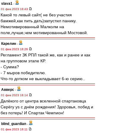
slava1
-
01 фев 2023 18:43
Какой то левый сайт( не без участия
бамжей,как пить дать)запустил панику.
Немотивированный Малколм на
поле,лучше,чем мотивированный Мостовой.
Карелин
-
01 фев 2023 18:26
Регламент ЗК РПЛ такой же, как и ранее и как
на групповом этапе КР.
- Сумма?
- 7 мыров победителю.
Что-то дотком не выкладывает 6-ю серию..
Авверс
-
01 фев 2023 18:14
Далёкого от центра вселенной спартаковца
Серёгу ys с днём рождения! Здоровья, побед и
без потерь! И Спартак Чемпион!
blind_guardian
-
01 фев 2023 18:11