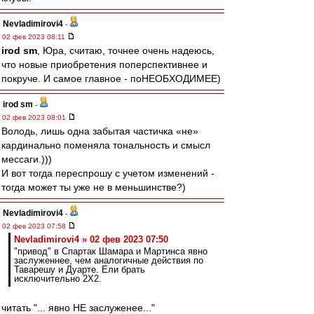
Nevladimirovi4
-
02 фев 2023 08:11
irod sm
, Юра, считаю, точнее очень надеюсь,
что новые приобретения поперспективнее и
покруче. И самое главное - поНЕОБХОДИМЕЕ)
irod sm
-
02 фев 2023 08:01
Володь, лишь одна забытая частичка «не»
кардинально поменяла тональность и смысл
мессаги.)))
И вот тогда переспрошу с учетом изменений -
тогда может ты уже не в меньшинстве?)
Nevladimirovi4
-
02 фев 2023 07:58
Nevladimirovi4 » 02 фев 2023 07:50
"привод" в Спартак Шамара и Мартинса явно
заслуженнее, чем аналогичные действия по
Таварешу и Дуарте. Ели брать
исключительно 2Х2.
читать "... явно НЕ заслуженее..."