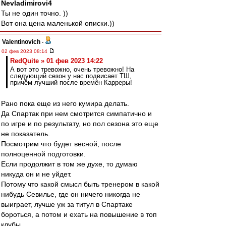
Nevladimirovi4
Ты не один точно. ))
Вот она цена маленькой описки.))
Valentinovich
-
02 фев 2023 08:14
RedQuite » 01 фев 2023 14:22
А вот это тревожно, очень тревожно! На
следующий сезон у нас подвисает ТШ,
причём лучший после времён Карреры!
Рано пока еще из него кумира делать.
Да Спартак при нем смотрится симпатично и
по игре и по результату, но пол сезона это еще
не показатель.
Посмотрим что будет весной, после
полноценной подготовки.
Если продолжит в том же духе, то думаю
никуда он и не уйдет.
Потому что какой смысл быть тренером в какой
нибудь Севилье, где он ничего никогда не
выиграет, лучше уж за титул в Спартаке
бороться, а потом и ехать на повышение в топ
клубы.