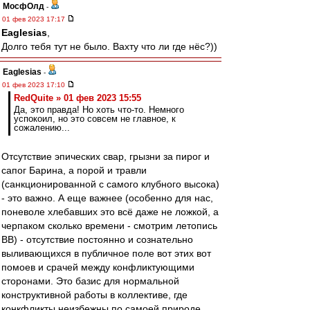
МосфОлд
-
01 фев 2023 17:17
Eaglesias
,
Долго тебя тут не было. Вахту что ли где нёс?))
Eaglesias
-
01 фев 2023 17:10
RedQuite » 01 фев 2023 15:55
Да, это правда! Но хоть что-то. Немного
успокоил, но это совсем не главное, к
сожалению...
Отсутствие эпических свар, грызни за пирог и
сапог Барина, а порой и травли
(санкционированной с самого клубного высока)
- это важно. А еще важнее (особенно для нас,
поневоле хлебавших это всё даже не ложкой, а
черпаком сколько времени - смотрим летопись
ВВ) - отсутствие постоянно и сознательно
выливающихся в публичное поле вот этих вот
помоев и срачей между конфликтующими
сторонами. Это базис для нормальной
конструктивной работы в коллективе, где
конкфликты неизбежны по самоей природе