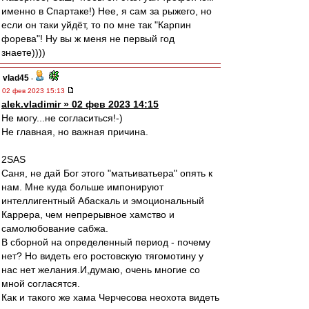
именно в Спартаке!) Нее, я сам за рыжего, но
если он таки уйдёт, то по мне так "Карпин
форева"! Ну вы ж меня не первый год
знаете))))
vlad45
-
02 фев 2023 15:13
alek.vladimir » 02 фев 2023 14:15
Не могу...не согласиться!-)
Не главная, но важная причина.
2SAS
Саня, не дай Бог этого "матьиватьера" опять к
нам. Мне куда больше импонируют
интеллигентный Абаскаль и эмоциональный
Каррера, чем непрерывное хамство и
самолюбование сабжа.
В сборной на определенный период - почему
нет? Но видеть его ростовскую тягомотину у
нас нет желания.И,думаю, очень многие со
мной согласятся.
Как и такого же хама Черчесова неохота видеть