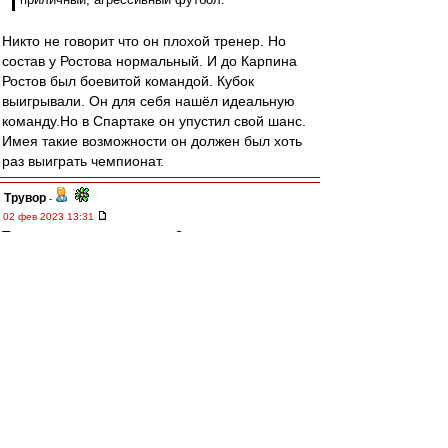
Никто не говорит что он плохой тренер. Но
состав у Ростова нормальный. И до Карпина
Ростов был боевитой командой. Кубок
выигрывали. Он для себя нашёл идеальную
команду.Но в Спартаке он упустил свой шанс.
Имея такие возможности он должен был хоть
раз выиграть чемпионат.
Трувор
-
02 фев 2023 13:31
Талантов, говоришь, мало?
А может пора в консерватории что подправить?
Почти (с)
Лексаков, Гершкович - это ж синонимы
профнепригодности уже.
tver-udomlya
-
02 фев 2023 12:58
Богата русская земля, да талантов в ней стало
мало. Парадокс. Абаскалей заимствуем, ибо
своих не производим. Карпина только за