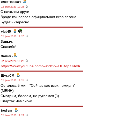
электроврач
-
02 фев 2023 19:28
С началом други.
Вроде как первая официальная игра сезона.
Будет интересно.
vlad45
-
02 фев 2023 19:26
Заныч
,
Спасибо!
Заныч
-
02 фев 2023 19:25
https://www.youtube.com/watch?v=UHifdpKKIwA
ЩукаСМ
-
02 фев 2023 19:24
Осталось 5 мин. "Сейчас вас всех помирят"
(МВИН)
Смотрим, болеем, не ругаемся )))
Спартак Чемпион!
irod sm
-
02 фев 2023 19:23