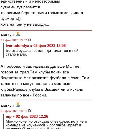
единственный и неповторимый
сутками тут резвится
тверскими берестяными грамотами заипал
вусмерть))
хоть на Книгу не заходи...
митхун
-
02 фев 2023 13:37
tver-udomlya » 02 фев 2023 12:58
Богата русская земля, да талантов в ней
стало мало.
А пробовали заглядывать дальше МО, не
говоря за Урал.Там клубы почти все
бюджетные.Нет развития футбола в Азии. Там
таланты не могут попасть в местные
клубы.Раньше клубы в Высшей лиги искали
таланты по всей России.
митхун
-
02 фев 2023 13:31
mp » 02 фев 2023 12:26
Можно конечно отрицать очевидное, но у него
команда из ноунеймов и сопляков играет в
приличный, агрессивный футбол.