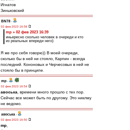
Игнатов
Зиньковский
BN78
-
02 фев 2023 16:58
mp » 02 фев 2023 16:39
иньересно сколько человек в очереди и кто
из реальных впереди него)
Я же про себя говорю)) В моей очереди,
сколько бы в ней ни стояло, Карпин - всегда
последний. Кононовых и Черчесовых в ней не
стояло бы в принципе.
mp
-
02 фев 2023 16:54
авоська
, времени много прошло с тех пор.
Сейчас все может быть по другому. Это никлму
не ведомо.
авоська
-
02 фев 2023 16:50
mp
,