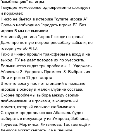
"комбинацию" на игры.
Текущее межсезонье одновременно шокирует
и поражает.
Никто не бьётся в истерике "купите игрока А".
Срочно необходимо "продать игрока Б". Без
игрока В мы не выживем.
Нет инсайдов типа "игрок Г сходит с трапа".
Даже про потную негроопрнособаку забыли, не
говоря уже об АПЗ.
Тихо и чинно прошли трансферы на вход и на
выход. РУ не даёт поводов их по хуесосить.
Большинство видят три проблемы. 1. Удержать
Абаскаля 2. Удержать Промеса. 3. Выбрать из
25-и игроков 11 для старта.
В кои-то веки у нас нет стенаний о нехватке
игроков в основу и малой глубине состава.
Скорее проблемы выбора между своими
любимчиками и игроками, в конкретный
момент, который сильнее любимчиков.
С трудом представляю как Абаскаль будет
выбирать в полузащиту из Умярова, Зобнина,
Пруцева, Мартинса, Литвинова. Так там ещё и
Денисов может сыграть, да и "вечное