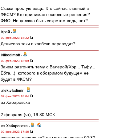
Скажи простую вещь. Кто сейчас главный в
ФКСМ? Кто принимает основные решения?
ФИО. Не должно быть секретом ведь, нет?
Край
-
02 фев 2023 18:22
Денисова таки в хавбеки переводят?
Nikodimoff
-
02 фев 2023 18:09
Зачем разгонять тему с Валерой(Хрр... Тьфу...
Ёбта...), которого в обозримом будущем не
будет в ФКСМ?
alek.vladimir
-
02 фев 2023 18:04
из Хабаровска
2 февраля (чт), 19:30 МСК
из Хабаровска
-
02 фев 2023 17:46
восколько начало-то? на матч-тв начало 02:30.