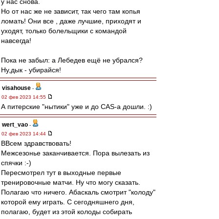
у нас снова.
Но от нас же не зависит, так чего там копья
ломать! Они все , даже лучшие, приходят и
уходят, только болельщики с командой
навсегда!
Пока не забыл: а Лебедев ещё не убрался?
Ну,дык - убирайся!
visahouse
-
02 фев 2023 14:55
А питерские "нытики" уже и до CAS-а дошли. :)
wert_vao
-
02 фев 2023 14:44
ВВсем здравствовать!
Межсезонье заканчивается. Пора вылезать из
спячки :-)
Пересмотрел тут в выходные первые
тренировочные матчи. Ну что могу сказать.
Полагаю что ничего. Абаскаль смотрит "колоду"
которой ему играть. С сегодняшнего дня,
полагаю, будет из этой колоды собирать