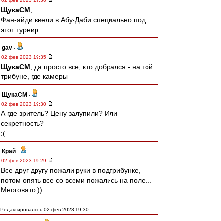
02 фев 2023 19:36
ЩукаСМ
,
Фан-айди ввели в Абу-Даби специально под
этот турнир.
gav
-
02 фев 2023 19:35
ЩукаСМ
, да просто все, кто добрался - на той
трибуне, где камеры
ЩукаСМ
-
02 фев 2023 19:30
А где зритель? Цену залупили? Или
секретность?
:(
Край
-
02 фев 2023 19:29
Все друг другу пожали руки в подтрибунке,
потом опять все со всеми пожались на поле...
Многовато.))
Редактировалось 02 фев 2023 19:30