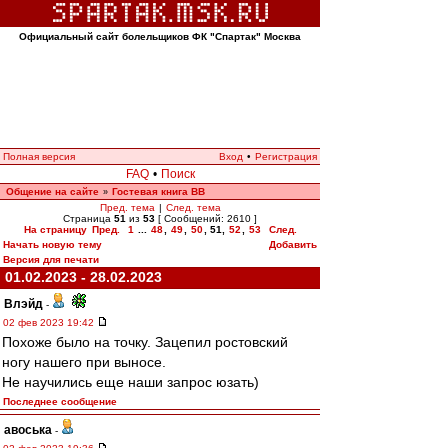
Официальный сайт болельщиков ФК "Спартак" Москва
Полная версия
Вход
•
Регистрация
FAQ
•
Поиск
Общение на сайте
Гостевая книга ВВ
»
Пред. тема
|
След. тема
Страница
51
из
53
[ Сообщений: 2610 ]
На страницу
Пред.
1
...
48
,
49
,
50
,
51
,
52
,
53
След.
Начать новую тему
Добавить
Версия для печати
01.02.2023 - 28.02.2023
Влэйд
-
02 фев 2023 19:42
Похоже было на точку. Зацепил ростовский
ногу нашего при выносе.
Не научились еще наши запрос юзать)
Последнее сообщение
авоська
-