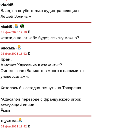
vlad45
Влад, на ютубе только аудиотрансляция с
Лёшей Золиным.
vlad45
-
02 фев 2023 19:19
кстати,а на ютьюбе будет, ссылку можно?
авоська
-
02 фев 2023 18:52
Край
,
А может Хлусевича в атаканты*?
Фиг его знает.Вариантов много с нашими-то
универсалами.
Хотелось бы сегодня глянуть на Тавареша.
*Attacant-в переводе с французского игрок
атакующей линии.
Ёмко.
ЩукаСМ
-
02 фев 2023 18:42