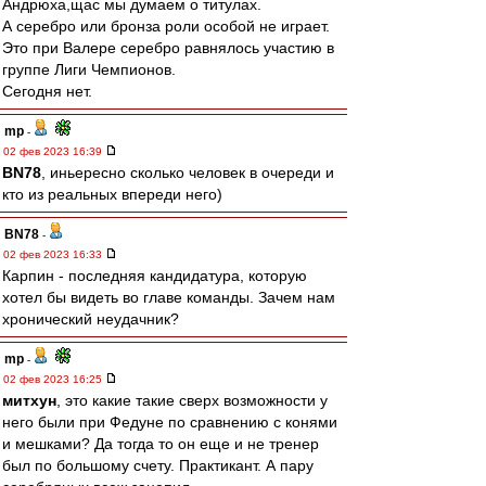
Андрюха,щас мы думаем о титулах.
А серебро или бронза роли особой не играет.
Это при Валере серебро равнялось участию в
группе Лиги Чемпионов.
Сегодня нет.
mp
-
02 фев 2023 16:39
BN78
, иньересно сколько человек в очереди и
кто из реальных впереди него)
BN78
-
02 фев 2023 16:33
Карпин - последняя кандидатура, которую
хотел бы видеть во главе команды. Зачем нам
хронический неудачник?
mp
-
02 фев 2023 16:25
митхун
, это какие такие сверх возможности у
него были при Федуне по сравнению с конями
и мешками? Да тогда то он еще и не тренер
был по большому счету. Практикант. А пару