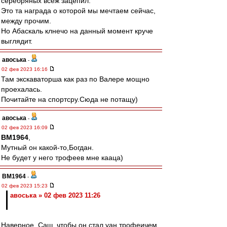
серебряных всеж зацепил.
Это та награда о которой мы мечтаем сейчас,
между прочим.
Но Абаскаль клнечо на данный момент круче
выглядит.
авоська
-
02 фев 2023 16:16
Там экскаваторша как раз по Валере мощно
проехалась.
Почитайте на спортсру.Сюда не потащу)
авоська
-
02 фев 2023 16:09
BM1964
,
Мутный он какой-то,Богдан.
Не будет у него трофеев мне кааца)
BM1964
-
02 фев 2023 15:23
авоська » 02 фев 2023 11:26
Наверное, Саш, чтобы он стал уан трофеичем