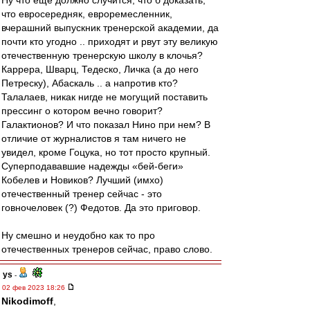
Ну что еще должно случится, что б доказать,
что евросередняк, евроремесленник,
вчерашний выпускник тренерской академии, да
почти кто угодно .. приходят и рвут эту великую
отечественную тренерскую школу в клочья?
Каррера, Шварц, Тедеско, Личка (а до него
Петреску), Абаскаль .. а напротив кто?
Талалаев, никак нигде не могущий поставить
прессинг о котором вечно говорит?
Галактионов? И что показал Нино при нем? В
отличие от журналистов я там ничего не
увидел, кроме Гоцука, но тот просто крупный.
Суперподававшие надежды «бей-беги»
Кобелев и Новиков? Лучший (имхо)
отечественный тренер сейчас - это
говночеловек (?) Федотов. Да это приговор.
Ну смешно и неудобно как то про
отечественных тренеров сейчас, право слово.
ys
-
02 фев 2023 18:26
Nikodimoff
,