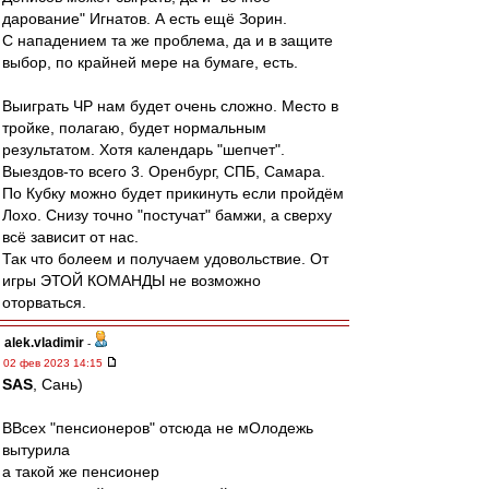
дарование" Игнатов. А есть ещё Зорин.
С нападением та же проблема, да и в защите
выбор, по крайней мере на бумаге, есть.
Выиграть ЧР нам будет очень сложно. Место в
тройке, полагаю, будет нормальным
результатом. Хотя календарь "шепчет".
Выездов-то всего 3. Оренбург, СПБ, Самара.
По Кубку можно будет прикинуть если пройдём
Лохо. Снизу точно "постучат" бамжи, а сверху
всё зависит от нас.
Так что болеем и получаем удовольствие. От
игры ЭТОЙ КОМАНДЫ не возможно
оторваться.
alek.vladimir
-
02 фев 2023 14:15
SAS
, Сань)
ВВсех "пенсионеров" отсюда не мОлодежь
вытурила
а такой же пенсионер