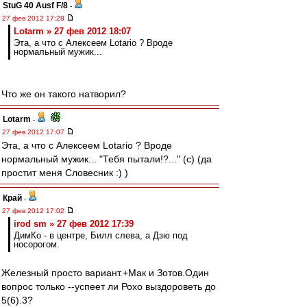
StuG 40 Ausf F/8
-
27 фев 2012 17:28
Lotarm » 27 фев 2012 18:07
Эта, а что с Алексеем Lotario ? Вроде
нормальный мужик...
Что же он такого натворил?
Lotarm
-
27 фев 2012 17:07
Эта, а что с Алексеем Lotario ? Вроде
нормальный мужик... "Тебя пытали!?..." (с) (да
простит меня Словесник :) )
Край
-
27 фев 2012 17:02
irod sm » 27 фев 2012 17:39
ДимКо - в центре, Билл слева, а Дзю под
носорогом.
Железный просто вариант.+Мак и Зотов.Один
вопрос только --успеет ли Рохо выздороветь до
5(6).3?