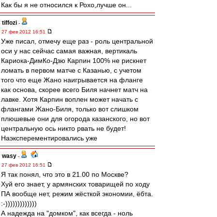
Как бы я не относился к Рохо,лучше он...
tiffozi
-
27 фев 2012 16:51
Уже писал, отмечу еще раз - роль центральной
оси у нас сейчас самая важная, вертикаль
Кариока-ДимКо-Дзю Карпин 100% не рискнет
ломать в первом матче с Казанью, с учетом
того что еще Жано наигрывается на фланге
как основа, скорее всего Биля начнет матч на
лавке. Хотя Карпин воплен может начать с
флангами Жано-Биля, только вот слишком
плюшевые они для огорода казанского, но вот
центральную ось никто рвать не будет!
Наэксперементировались уже
wasy
-
27 фев 2012 16:51
Я так понял, что это в 21.00 по Москве?
Хуй его знает, у армянских товарищей по ходу
ПА вообще нет, режим жёсткой экономии, ёбта.
:-)))))))))))))
А надежда на "домком", как всегда - ноль