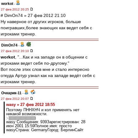
workоt
-
27 фев 2012 20:25
# DimOn74 » 27 фев 2012 21:10
Ну наверное от других игроков, больше
поигравших,более знающих как ведет себя с
игроками тренер.
DimOn74
-
27 фев 2012 20:10
workоt
, "...Как и на западе он в общении с
игроками ведет себя по-другому."
Вот после этих слов мне и стало интересно
откуда Артур узнал как на западе ведёт себя с
игроками тренер.
Очкарик-11
-
27 фев 2012 20:07
wasy » 27 фев 2012 18:55
Поэтому ПННХНЧ и кол применять нет
никакой возможности.
:-))))))))))))))))))))))
wasy Сообщения: 939Зарегистрирован: 28
июн 2001 15:59Полное имя: просто
wasyСтрана: GermanyГород: БерлинСайт