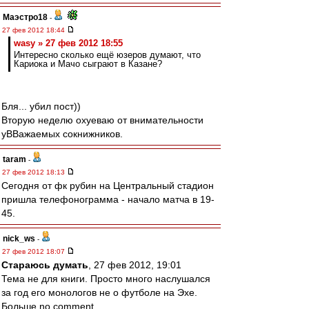
Маэстро18
-
27 фев 2012 18:44
wasy » 27 фев 2012 18:55
Интересно сколько ещё юзеров думают, что
Кариока и Мачо сыграют в Казане?
Бля... убил пост))
Вторую неделю охуеваю от внимательности
уВВажаемых сокнижников.
taram
-
27 фев 2012 18:13
Сегодня от фк рубин на Центральный стадион
пришла телефонограмма - начало матча в 19-
45.
nick_ws
-
27 фев 2012 18:07
Стараюсь думать
, 27 фев 2012, 19:01
Тема не для книги. Просто много наслушался
за год его монологов не о футболе на Эхе.
Больше no comment.