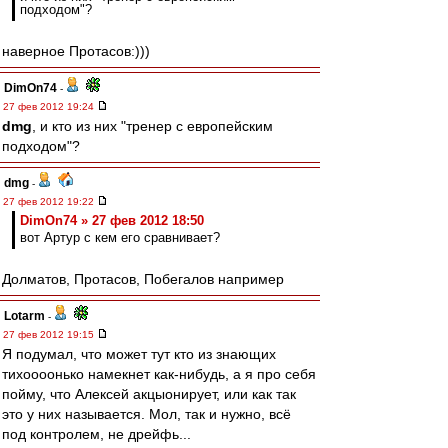
подходом"?
наверное Протасов:)))
DimOn74
-
27 фев 2012 19:24
dmg
, и кто из них "тренер с европейским
подходом"?
dmg
-
27 фев 2012 19:22
DimOn74 » 27 фев 2012 18:50
вот Артур с кем его сравнивает?
Долматов, Протасов, Побегалов например
Lotarm
-
27 фев 2012 19:15
Я подумал, что может тут кто из знающих
тихоооонько намекнет как-нибудь, а я про себя
пойму, что Алексей акцыонирует, или как так
это у них называется. Мол, так и нужно, всё
под контролем, не дрейфь...