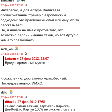
DimOn74
-
27 фев 2012 17:50
Интересно, а для Артура Валикаева
словосочетание "тренер с европейским
подходом" это практически опыт или ему кто то
рассказывал?
Не, я ничего не имею против того, что
возможно Карпин именно таков, но вот Артур с
кем его сравнивает?
nick_ws
-
27 фев 2012 17:48
Lotarm » 27 фев 2012, 18:07
Вроде нормальный мужик.
К сожалению, достаточно мракобесный.
Последовательно. ИМХО.
dthd
-
27 фев 2012 17:47
tiffozi » 27 фев 2012 17:51
сейчас самая важная, вертикаль Кариока-
ДимКо-Дзю Карпин 100% не рискнет ломать в