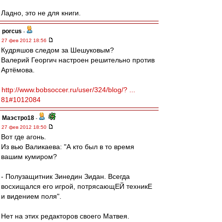
Ладно, это не для книги.
porcus
-
27 фев 2012 18:56
Кудряшов следом за Шешуковым?
Валерий Георгич настроен решительно против
Артёмова.
http://www.bobsoccer.ru/user/324/blog/? ...
81#1012084
Маэстро18
-
27 фев 2012 18:50
Вот где агонь.
Из вью Валикаева: "А кто был в то время
вашим кумиром?
- Полузащитник Зинедин Зидан. Всегда
восхищался его игрой, потрясающЕЙ техникЕ
и видением поля".
Нет на этих редакторов своего Матвея.