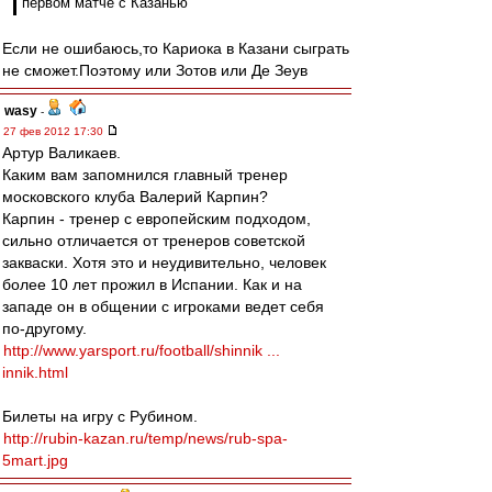
первом матче с Казанью
Если не ошибаюсь,то Кариока в Казани сыграть
не сможет.Поэтому или Зотов или Де Зеув
wasy
-
27 фев 2012 17:30
Артур Валикаев.
Каким вам запомнился главный тренер
московского клуба Валерий Карпин?
Карпин - тренер с европейским подходом,
сильно отличается от тренеров советской
закваски. Хотя это и неудивительно, человек
более 10 лет прожил в Испании. Как и на
западе он в общении с игроками ведет себя
по-другому.
http://www.yarsport.ru/football/shinnik ...
innik.html
Билеты на игру с Рубином.
http://rubin-kazan.ru/temp/news/rub-spa-
5mart.jpg