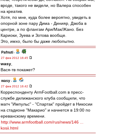
вроде, такого не видели, но Валера способен
на креатив.
Хотя, по мне, куда более вероятно, увидеть в
опорной зоне пару Дима - Динияр, Дзюба в
центре, а по флангам Ари/Мак/Жано. Без
Кариоки, Зуева и Зотова вообще.
Это, имхо, было бы даже любопытно.
Pafnuti
-
27 фев 2012 16:45
wasy
,
Вася-тв покажет?
wasy
-
27 фев 2012 16:42
Корреспонденту ArmFootball.com в пресс-
службе дилижанского клуба сообщили, что
матч "Импульс" - "Спартак" пройдет в Никосии
на стадионе "Макарио" и начнется в 19:00 по
ереванскому времени.
http://www.armfootball.com/rus/news/146 ...
kosii.html