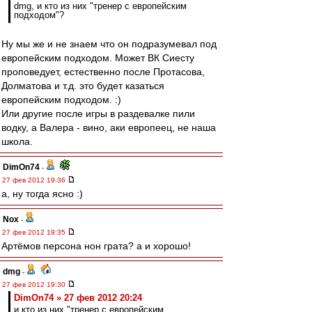
dmg, и кто из них "тренер с европейским
подходом"?
Ну мы же и не знаем что он подразумевал под
европейским подходом. Может ВК Сиесту
проповедует, естественно после Протасова,
Долматова и т.д. это будет казаться
европейским подходом. :)
Или другие после игры в раздевалке пили
водку, а Валера - вино, аки европеец, не наша
школа.
DimOn74
-
27 фев 2012 19:36
а, ну тогда ясно :)
Nox
-
27 фев 2012 19:35
Артёмов персона нон грата? а и хорошо!
dmg
-
27 фев 2012 19:30
DimOn74 » 27 фев 2012 20:24
и кто из них "тренер с европейским