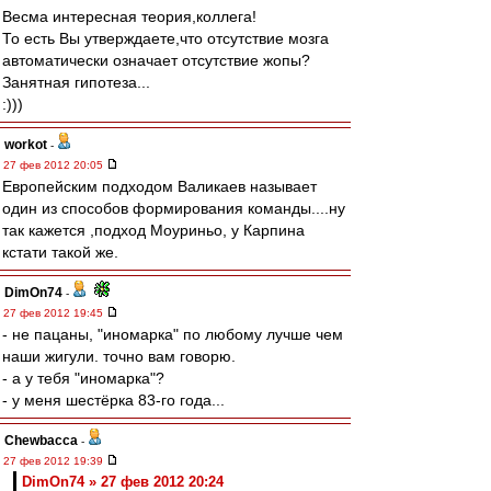
Весма интересная теория,коллега!
То есть Вы утверждаете,что отсутствие мозга
автоматически означает отсутствие жопы?
Занятная гипотеза...
:)))
workоt
-
27 фев 2012 20:05
Европейским подходом Валикаев называет
один из способов формирования команды....ну
так кажется ,подход Моуриньо, у Карпина
кстати такой же.
DimOn74
-
27 фев 2012 19:45
- не пацаны, "иномарка" по любому лучше чем
наши жигули. точно вам говорю.
- а у тебя "иномарка"?
- у меня шестёрка 83-го года...
Chewbacca
-
27 фев 2012 19:39
DimOn74 » 27 фев 2012 20:24