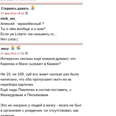
Стараюсь думать
-
27 фев 2012 18:01
nick_ws
,
Алексей - мракобесный ?
Ты о чём вообще и о ком?
Если уж Lotario так называть,то...
Нет слов (
wasy
-
27 фев 2012 17:55
Интересно сколько ещё юзеров думают, что
Кариока и Мачо сыграют в Казане?
Не 10, не 100, хуй его знает сколько раз было
написано, что оба пропускают матч из-за
перебора карточек.
Ещё надо Павленко в состав поставить, с
Махмудовым и Песьяковым.
Это не насрано у людей в мозгу - мозга не был
в организме с рождения, он отсутствовал, как
атавизм.