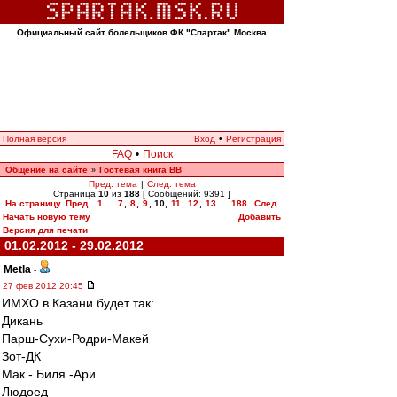
Официальный сайт болельщиков ФК "Спартак" Москва
Полная версия
Вход
•
Регистрация
FAQ
•
Поиск
Общение на сайте
Гостевая книга ВВ
»
Пред. тема
|
След. тема
Страница
10
из
188
[ Сообщений: 9391 ]
На страницу
Пред.
1
...
7
,
8
,
9
,
10
,
11
,
12
,
13
...
188
След.
Начать новую тему
Добавить
Версия для печати
01.02.2012 - 29.02.2012
Metla
-
27 фев 2012 20:45
ИМХО в Казани будет так:
Дикань
Парш-Сухи-Родри-Макей
Зот-ДК
Мак - Биля -Ари
Людоед