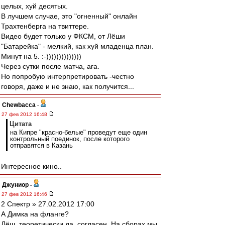
целых, хуй десятых.
В лучшем случае, это "огненный" онлайн
Трахтенберга на твиттере.
Видео будет только у ФКСМ, от Лёши
"Батарейка" - мелкий, как хуй младенца план.
Минут на 5. :-))))))))))))))
Через сутки после матча, ага.
Но попробую интерпретировать -честно
говоря, даже и не знаю, как получится...
Chewbacca
-
27 фев 2012 16:48
Цитата
на Кипре "красно-белые" проведут еще один
контрольный поединок, после которого
отправятся в Казань
Интересное кино..
Джуниор
-
27 фев 2012 16:46
2 Спектр » 27.02.2012 17:00
А Димка на фланге?
Лёш, теоретически да, согласен. На сборах мы,