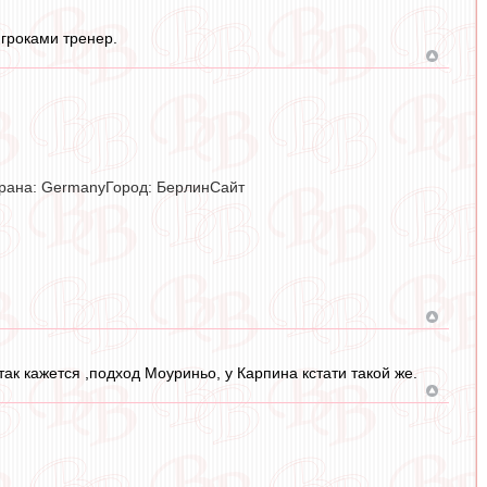
игроками тренер.
трана: GermanyГород: БерлинСайт
к кажется ,подход Моуриньо, у Карпина кстати такой же.