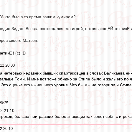
"А кто был в то время вашим кумиром?
недин Зидан. Всегда восхищался его игрой, потрясающЕЙ техникЕ 
оров своего Матвея.
тикЕ ! (с) :D
12 20:38
а интервью недавних бывших спартаковцев в словах Валикаева ника
дальше Томи. И мне вот тоже обидно за Стипе было и жаль его по ч
 Это оценка его нынешнего уровня. Что бы мы не говорили и Стипе
20:25
2 21:10
игроков, больше поигравших,более знающих как ведет себя с игрок
2 20:10