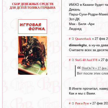
СБОР ДЕНЕЖНЫХ СРЕДСТВ
ИМХО в Казани будет та
ДЛЯ ДЕТЕЙ ТОЛИКА ГЕРЦЫНА
Дикань
Парш-Сухи-Родри-Маке
Зот-ДК
Мак - Биля -Ари
Людоед
#
Quarterback
» 27 фев 2
dimonkgtu
, а ну-ка да
Считаете всех за десят
#
StuG 40 Ausf F/8
» 27 ф
DimOn74 » 27 фев 
Вот после этих сло
В Инете прочитал, наве
Как и мы с Вами.
#
Рам и Рум
» 27 фев 201