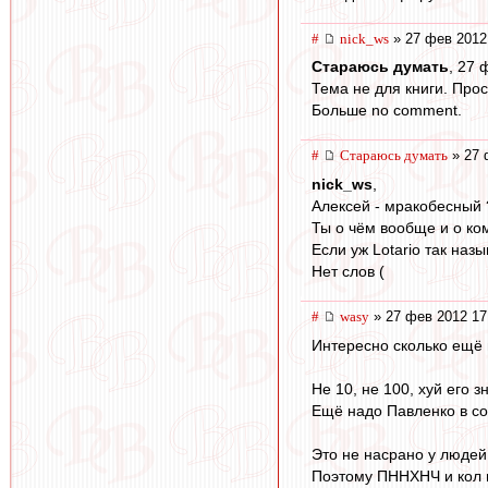
#
nick_ws
» 27 фев 2012
Стараюсь думать
, 27 
Тема не для книги. Прос
Больше no comment.
#
Стараюсь думать
» 27 
nick_ws
,
Алексей - мракобесный 
Ты о чём вообще и о ко
Если уж Lotario так назыв
Нет слов (
#
wasy
» 27 фев 2012 17
Интересно сколько ещё 
Не 10, не 100, хуй его 
Ещё надо Павленко в со
Это не насрано у людей 
Поэтому ПННХНЧ и кол 