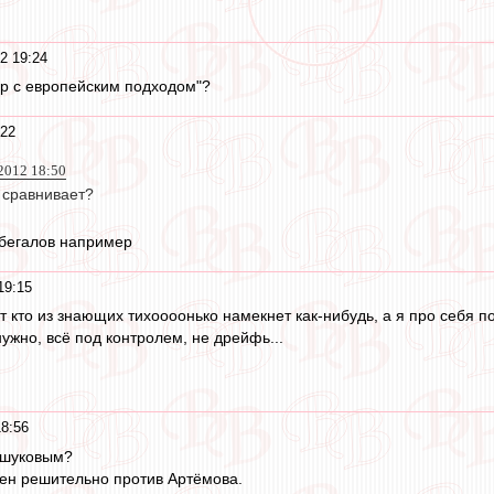
2 19:24
нер с европейским подходом"?
:22
2012 18:50
о сравнивает?
обегалов например
19:15
т кто из знающих тихоооонько намекнет как-нибудь, а я про себя по
нужно, всё под контролем, не дрейфь...
8:56
ешуковым?
ен решительно против Артёмова.