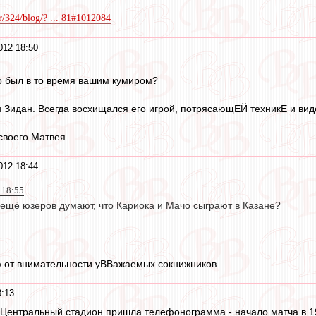
r/324/blog/? ... 81#1012084
012 18:50
то был в то время вашим кумиром?
 Зидан. Всегда восхищался его игрой, потрясающЕЙ техникЕ и вид
своего Матвея.
012 18:44
 18:55
 ещё юзеров думают, что Кариока и Мачо сыграют в Казане?
 от внимательности уВВажаемых сокнижников.
8:13
 Центральный стадион пришла телефонограмма - начало матча в 1