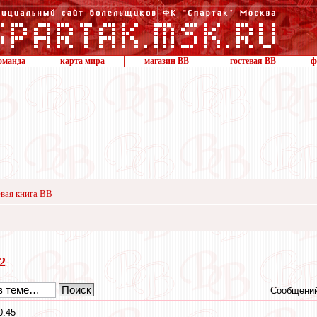
оманда
карта мира
магазин ВВ
гостевая ВВ
ф
вая книга ВВ
12
Сообщений
0:45