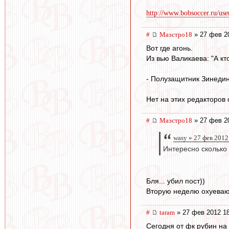
http://www.bobsoccer.ru/use
#
Маэстро18
» 27 фев 2
Вот где агонь.
Из вью Валикаева: "А к
- Полузащитник Зинедин
Нет на этих редакторов 
#
Маэстро18
» 27 фев 2
wasy » 27 фев 2012
Интересно сколько
Бля... убил пост))
Вторую неделю охуеваю
#
taram
» 27 фев 2012 1
Сегодня от фк рубин на