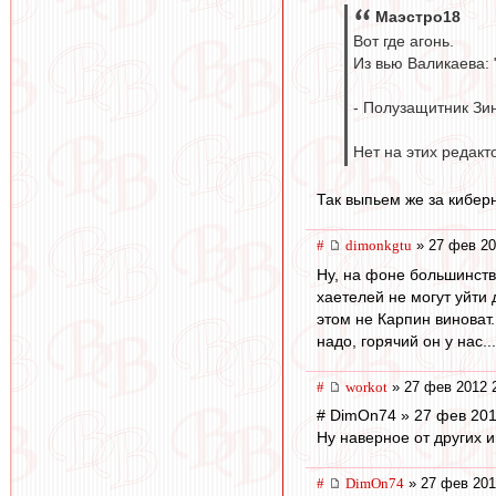
Маэстро18
Вот где агонь.
Из вью Валикаева: 
- Полузащитник Зи
Нет на этих редакт
Так выпьем же за киберне
#
dimonkgtu
» 27 фев 20
Ну, на фоне большинств
хаетелей не могут уйти 
этом не Карпин виноват.
надо, горячий он у нас...
#
workоt
» 27 фев 2012 
# DimOn74 » 27 фев 201
Ну наверное от других 
#
DimOn74
» 27 фев 201