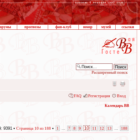
орумы
прогнозы
фан-клуб
юмор
музей
ссылки
Расширенный поиск
FAQ
Регистрация
Вход
Календарь ВВ
10
: 9391 •
Страница
10
из
188
•
1
...
7
8
9
11
12
13
...
188