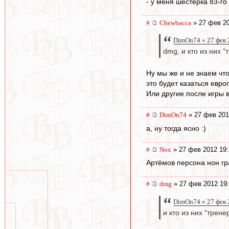
- у меня шестёрка 83-го 
#
Chewbacca
» 27 фев 20
DimOn74 » 27 фев 
dmg, и кто из них 
Ну мы же и не знаем чт
это будет казаться евро
Или другие после игры в
#
DimOn74
» 27 фев 201
а, ну тогда ясно :)
#
Nox
» 27 фев 2012 19:
Артёмов персона нон гр
#
dmg
» 27 фев 2012 19
DimOn74 » 27 фев 
и кто из них "трен