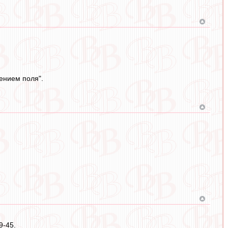
ением поля".
9-45.