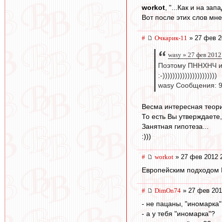
workоt
, "...Как и на за
Вот после этих слов мне
#
Очкарик-11
» 27 фев 2
wasy » 27 фев 2012
Поэтому ПННХНЧ и 
:-))))))))))))))))))))))
wasy Сообщения: 9
Весма интересная теори
То есть Вы утверждаете,
Занятная гипотеза...
:)))
#
workоt
» 27 фев 2012 
Европейским подходом В
#
DimOn74
» 27 фев 201
- не пацаны, "иномарка
- а у тебя "иномарка"?