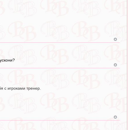
лускони?
бя с игроками тренер.