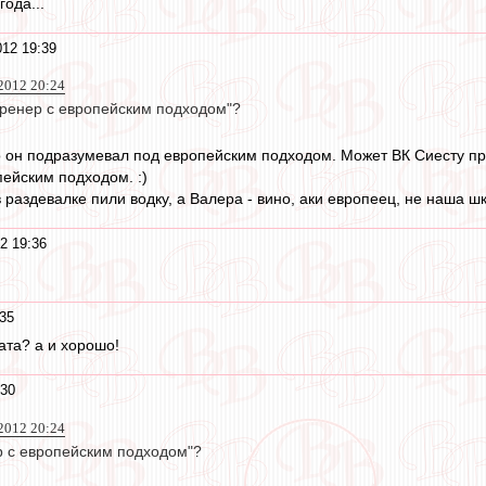
года...
12 19:39
2012 20:24
"тренер с европейским подходом"?
о он подразумевал под европейским подходом. Может ВК Сиесту про
пейским подходом. :)
 раздевалке пили водку, а Валера - вино, аки европеец, не наша ш
2 19:36
35
ата? а и хорошо!
:30
2012 20:24
ер с европейским подходом"?