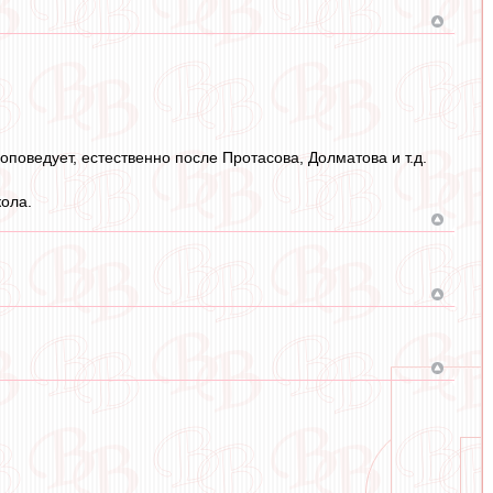
поведует, естественно после Протасова, Долматова и т.д.
кола.