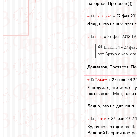
наверное Протасов:)))
#
DimOn74
» 27 фев 201
dmg
, и кто из них "тре
#
dmg
» 27 фев 2012 19
DimOn74 » 27 фев 
вот Артур с кем ег
Долматов, Протасов, П
#
Lotarm
» 27 фев 2012 
Я подумал, что может ту
называется. Мол, так и 
Ладно, это не для книги.
#
porcus
» 27 фев 2012 1
Кудряшов следом за Ш
Валерий Георгич настро