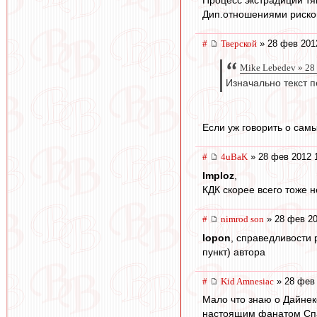
Дип.отношениями рисков
#
Тверской
» 28 фев 201
Mike Lebedev » 28
Изначально текст п
Если уж говорить о сам
#
4uBaK
» 28 фев 2012 
Imploz
,
КДК скорее всего тоже н
#
nimrod son
» 28 фев 20
lopon
, справедливости 
пункт) автора
#
Kid Amnesiac
» 28 фев 
Мало что знаю о Дайнеко
настоящим фанатом Сп