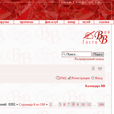
орумы
прогнозы
фан-клуб
юмор
музей
ссылки
Расширенный поиск
FAQ
Регистрация
Вход
Календарь ВВ
8
ний: 9391 •
Страница
8
из
188
•
1
...
5
6
7
9
10
11
...
188