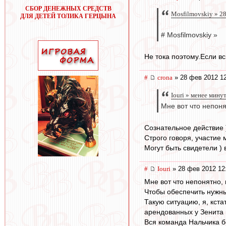
СБОР ДЕНЕЖНЫХ СРЕДСТВ
Mosfilmovskiy » 28
ДЛЯ ДЕТЕЙ ТОЛИКА ГЕРЦЫНА
# Mosfilmovskiy »
Не тока поэтому.Если в
#
crona
» 28 фев 2012 1
Iouri » менее мину
Мне вот что непоня
Сознательное действие )
Строго говоря, участие 
Могут быть свидетели ) 
#
Iouri
» 28 фев 2012 12
Мне вот что непонятно, 
Чтобы обеспечить нужный
Такую ситуацию, я, кста
арендованных у Зенита
Вся команда Нальчика б