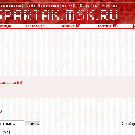
оманда
карта мира
магазин ВВ
гостевая ВВ
ф
вая книга ВВ
12
Сообще
 12:51