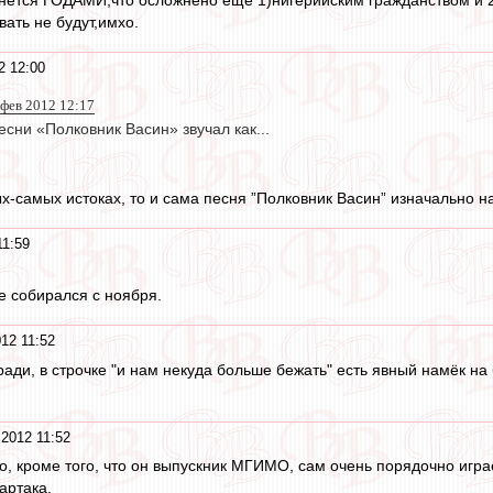
ать не будут,имхо.
2 12:00
 фев 2012 12:17
есни «Полковник Васин» звучал как...
ых-самых истоках, то и сама песня ”Полковник Васин” изначально
11:59
е собирался с ноября.
12 11:52
ради, в строчке "и нам некуда больше бежать" есть явный намёк 
2012 11:52
, кроме того, что он выпускник МГИМО, сам очень порядочно играе
артака.