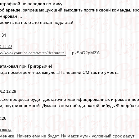
штрафной не попадал по мячу ...
 об аренде, запрещающующий выходить против своей команды, вроде 
мирован ...
одить на поле это явная подстава!
:34
2 13:23
p://www.youtube.com/watch?feature=pl
... pxShO2pMZA
атаковал при Григорьиче!
ло,а посмотрел--нахлынуло...Нынешний СМ так не умеет...
12 12:29
осле процесса будет достаточно квалифицированных игроков в тюрь
ии, внутритюремный. Думаю в нем победит какой нибудь Фенербах
2:26
ы назад
менике. Ничего ему не будет. Ну максимум - условный срок дадут