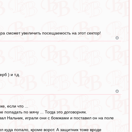
ра сможет увеличить посещаемость на этот сектор!
б ) и т.д.
е, если что ...
 попадать по мячу ... Тогда это договорняк.
овал Нальчик, играли они с бомжами и поставил он на поле
 куда попало, кроме ворот. А защитник тоже вроде