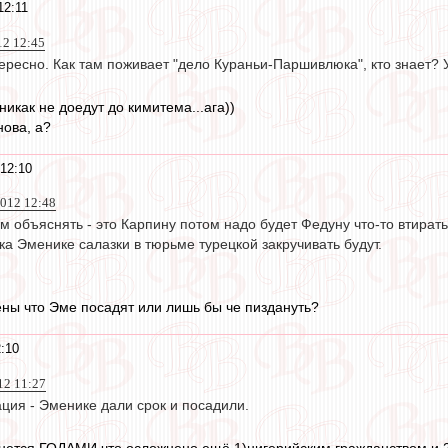
12:11
12 12:45
тересно. Как там поживает "дело Кураньи-Паршивлюка", кто знает?
икак не доедут до кимитема...ага))
ова, а?
12:10
2012 12:48
м объяснять - это Карпину потом надо будет Федуну что-то втират
ка Эменике салазки в тюрьме турецкой закручивать будут.
ны что Эме посадят или лишь бы че пиздануть?
:10
12 11:27
ция - Эменике дали срок и посадили.
нется ГОДАМИ,что осложнено ещё 1)нигерийским гражданством и 2)