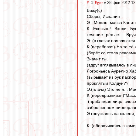
#
Egor
» 28 фев 2012 12
Вижу(с)
Сборы, Испания
Э: -Можно, масса Капит
К: -Есесьно!...Входи...
течение трёх лет.. ..Вру
Э: (в глазах появляются
К:(перебивая)-На то её 
(берёт со стола рекламн
Значит ты.
(вдруг вглядываясь в ли
Логроньеса Аурелио Хаб
(вырывает из рук паспор
проклятый Колдун??
Э:(плача) Это не я... 
К:(передразнивая)"Масс
(приближая лицо, злове
заброшенном пионерлаге
Э:(опускаясь на колени,
......
К: (оборачиваясь в кам