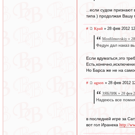
...если судом признают
типа ) продолжая Вашу 
#
Край
» 28 фев 2012 12
Mosfilmovskiy » 28
Федун дал наказ в
Если вдуматься,это тре
Есть,конечно,исключени
Но Барса же не на само
#
agson
» 28 фев 2012 1
ЗЯБЛИК » 28 фев 2
Надеюсь все помня
в последней игре за Сат
вот гол Иранека
http://w