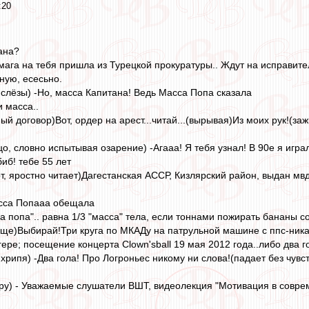
:20
ана?
Бумага на тебя пришла из Турецкой прокуратуры.. Ждут на исправи
чную, есесьно.
 слёзы) -Но, масса Капитана! Ведь Масса Попа сказала
и масса..
ый договор)Вот, ордер на арест...читай...(вырывая)Из моих рук!(за
цо, словно испытывая озарение) -Агааа! Я тебя узнал! В 90е я игр
иб! тебе 55 лет
т, яростно читает)Дагестанская АССР, Кизлярский район, выдан мв
Масса Попааа обещала
а попа".. равна 1/3 "масса" тела, если тоннами пожирать бананы с
ще)Выбирай!Три круга по МКАДу на патрульной машине с ппс-ника
ре; посещение концерта Clown'sball 19 мая 2012 года..либо два г
 хрипя) -Два гола! Про Логроньес никому ни слова!(падает без чувст
еру) - Уважаемые слушатели ВШТ, видеолекция "Мотивация в совр