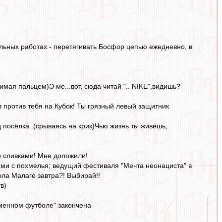
тельных работах - перетягивать Босфор цепью ежедневно, в
жимая пальцем)Э ме...вот, сюда читай ".. NIKE",видишь?
ал против тебя на Кубок! Ты грязный левый защитник
д посёлка..(срываясь на крик)Чью жизнь ты живёшь,
о сливками! Мне доложили!
ми с похмелья; ведущий фестиваля "Мечта неонациста" в
ола Малаге завтра?! Выбирай!!
в)
еменном футболе" закончена