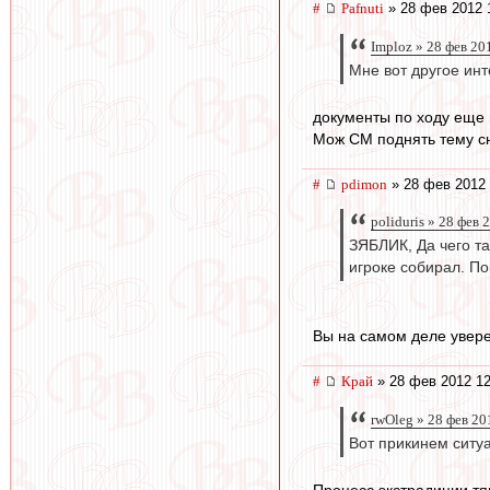
#
Pafnuti
» 28 фев 2012 
Imploz » 28 фев 20
Мне вот другое ин
документы по ходу еще н
Мож СМ поднять тему сн
#
pdimon
» 28 фев 2012 
poliduris » 28 фев 
ЗЯБЛИК, Да чего та
игроке собирал. По
Вы на самом деле увере
#
Край
» 28 фев 2012 12
rwOleg » 28 фев 20
Вот прикинем ситуа
Процесс экстрадиции тя