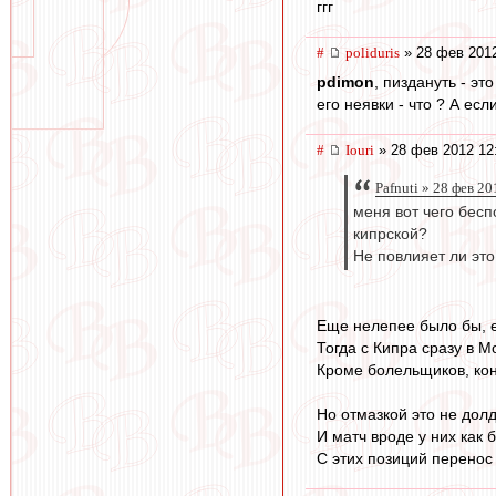
ггг
#
poliduris
» 28 фев 2012
pdimon
, пиздануть - эт
его неявки - что ? А есл
#
Iouri
» 28 фев 2012 12
Pafnuti » 28 фев 2
меня вот чего бесп
кипрской?
Не повлияет ли это
Еще нелепее было бы, е
Тогда с Кипра сразу в М
Кроме болельщиков, коне
Но отмазкой это не долд
И матч вроде у них как 
С этих позиций перенос 