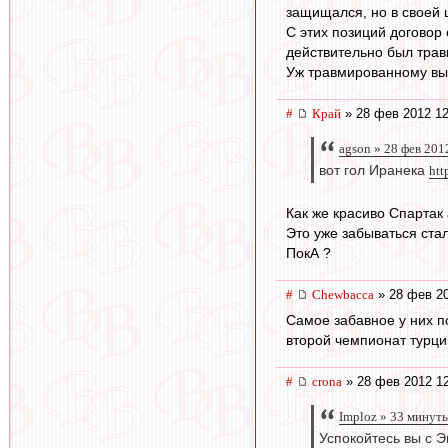
защищался, но в своей 
С этих позиций договор
действительно был трав
Уж травмированному вых
#
Край
» 28 фев 2012 12
agson » 28 фев 201
вот гол Иранека
htt
Как же красиво Спартак 
Это уже забываться ста
ПокА ?
#
Chewbacca
» 28 фев 20
Самое забавное у них п
второй чемпионат турц
#
crona
» 28 фев 2012 1
Imploz » 33 минут
Успокойтесь вы с Э