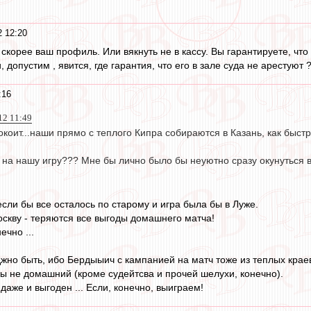
 12:20
о скорее ваш профиль. Или вякнуть не в кассу. Вы гарантируете, чт
и, допустим , явится, где гарантия, что его в зале суда не арестуют 
:16
012 11:49
окоит...наши прямо с теплого Кипра собираются в Казань, как быст
 на нашу игру??? Мне бы лично было бы неуютно сразу окунуться в
сли бы все осталось по старому и игра была бы в Луже.
оскву - теряются все выгоды домашнего матча!
чно ...
жно быть, ибо Бердыыич с кампанией на матч тоже из теплых краев 
бы не домашний (кроме судейтсва и прочей шелухи, конечно).
даже и выгоден ... Если, конечно, выиграем!