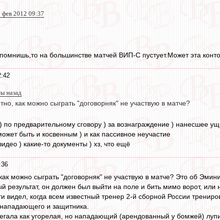
 фев 2012 09:37
спомнишь,то на большинстве матчей ВИП-С пустует.Может эта конто
2:42
ты назад
тно, как можно сыграть "договорняк" не участвую в матче?
 по предварительному сговору ) за вознаграждение ) нанесшее ущер
может быть и косвенным ) и как пассивное неучастие
видео ) какие-то документы ) хз, что ещё
:36
как можно сыграть "договорняк" не участвую в матче? Это об Эминик
 результат, он должен был выйти на поле и бить мимо ворот, или не
ти видел, когда всем известный тренер 2-й сборной России тренир
 нападающего и защитника.
егала как угорелая, но нападающий (арендованный у бомжей) лупил