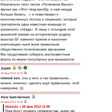
Изначально текст песни «Полковник Васин»
звучал как «Этот пёзд вагнЕр, и нам некуда
больше бежать…» и повествовал о
многочисленных тяготах и лишениях, которые
претерпела одна известная команда от
указанного «пёзда». И лишь с отъездом этой
крашеной макаки на историческую родину
маэстро БГ изменил припев и наполнил
композицию ныне всем привычным
общественно-политическим звучанием
Мы продолжаем собирать малоизвестные
факты из жизни популярных рок-музыкантов
Zely69
-
28 фев 2012 11:10
nimrod son
, оно у него и так правильное...
можно, конечно, сделать ещё правильнее, чтоб
наверняка :)))
Paris Saint-Germain
-
28 фев 2012 11:01
Abilardo » 28 фев 2012 11:48
Пока будут потакать сепаратистам, дырку им