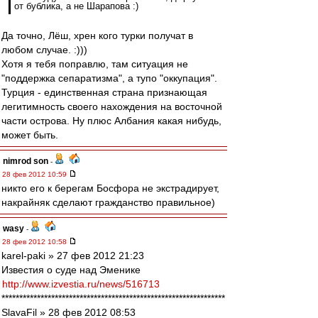
от бублика, а не Шарапова :)
Да точно, Лёш, хрен кого турки получат в
любом случае. :)))
Хотя я тебя поправлю, там ситуация не
"поддержка сепаратизма", а тупо "оккупация".
Турция - единственная страна признающая
легитимность своего нахождения на восточной
части острова. Ну плюс Албания какая нибудь,
может быть.
nimrod son
-
28 фев 2012 10:59
никто его к берегам Босфора не экстрадирует,
накрайняк сделают гражданство правильное)
wasy
-
28 фев 2012 10:58
karel-paki » 27 фев 2012 21:23
Известия о суде над Эменике
http://www.izvestia.ru/news/516713
***************************************************************
SlavaFil » 28 фев 2012 08:53