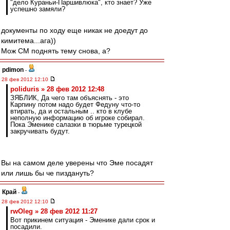
"дело Кураньи-Паршивлюка", кто знает? Уже
успешно замяли?
документы по ходу еще никак не доедут до
кимитема...ага))
Мож СМ поднять тему снова, а?
pdimon
-
28 фев 2012 12:10
poliduris » 28 фев 2012 12:48
ЗЯБЛИК, Да чего там объяснять - это
Карпину потом надо будет Федуну что-то
втирать, да и остальным .. кто в клубе
неполную информацию об игроке собирал.
Пока Эменике салазки в тюрьме турецкой
закручивать будут.
Вы на самом деле уверены что Эме посадят
или лишь бы че пиздануть?
Край
-
28 фев 2012 12:10
rwOleg » 28 фев 2012 11:27
Вот прикинем ситуация - Эменике дали срок и
посадили.