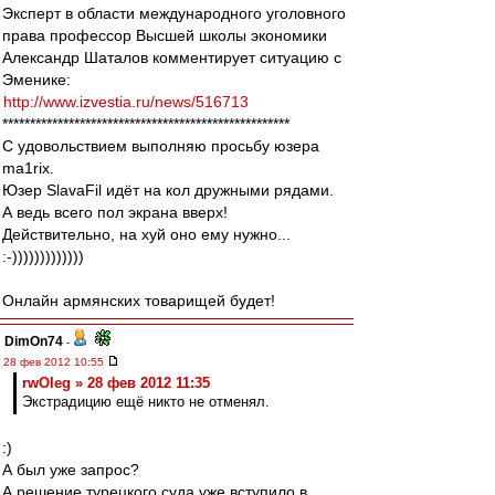
Эксперт в области международного уголовного
права профессор Высшей школы экономики
Александр Шаталов комментирует ситуацию с
Эменике:
http://www.izvestia.ru/news/516713
****************************************************
С удовольствием выполняю просьбу юзера
ma1rix.
Юзер SlavaFil идёт на кол дружными рядами.
А ведь всего пол экрана вверх!
Действительно, на хуй оно ему нужно...
:-)))))))))))))
Онлайн армянских товарищей будет!
DimOn74
-
28 фев 2012 10:55
rwOleg » 28 фев 2012 11:35
Экстрадицию ещё никто не отменял.
:)
А был уже запрос?
А решение турецкого суда уже вступило в