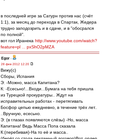
в последней игре за Сатурн против нас (счёт
1:1), за месяц до перехода в Спартак, Жедера
трудно заподозрить и в сдаче, и в "обосрался
по полной".
вот гол Иранека
http://www.youtube.com/watch?
feature=pl ... pxShO2pMZA
Egor
-
28 фев 2012 12:20
Вижу(с)
Сборы, Испания
Э: -Можно, масса Капитана?
К: -Есесьно!...Входи...Бумага на тебя пришла
из Турецкой прокуратуры.. Ждут на
исправительных работах - перетягивать
Босфор цепью ежедневно, в течение трёх лет..
..Вручную, есесьно.
Э: (в глазах появляются слёзы) -Но, масса
Капитана! Ведь Масса Попа сказала
К:(перебивая)-На то её и масса..
(берёт со стола рекламный договор)Вот, ордер