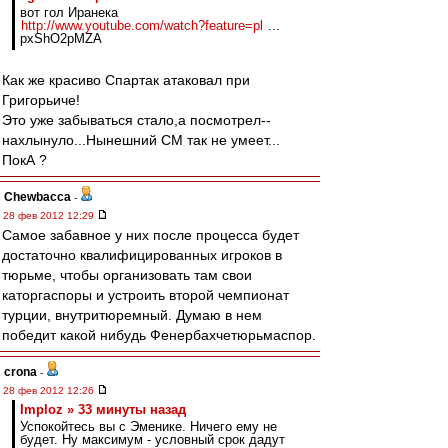
вот гол Иранека
http://www.youtube.com/watch?feature=pl
...
pxShO2pMZA
Как же красиво Спартак атаковал при
Григорьиче!
Это уже забываться стало,а посмотрел--
нахлынуло...Нынешний СМ так не умеет...
ПокА ?
Chewbacca
-
28 фев 2012 12:29
Самое забавное у них после процесса будет
достаточно квалифицированных игроков в
тюрьме, чтобы организовать там свои
каторгаспоры и устроить второй чемпионат
турции, внутритюремный. Думаю в нем
победит какой нибудь Фенербахчетюрьмаспор.
crona
-
28 фев 2012 12:26
Imploz » 33 минуты назад
Успокойтесь вы с Эменике. Ничего ему не
будет. Ну максимум - условный срок дадут