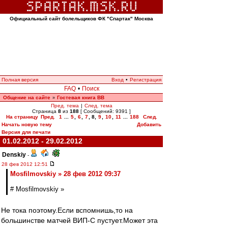
Официальный сайт болельщиков ФК "Спартак" Москва
Полная версия
Вход
•
Регистрация
FAQ
•
Поиск
Общение на сайте
Гостевая книга ВВ
»
Пред. тема
|
След. тема
Страница
8
из
188
[ Сообщений: 9391 ]
На страницу
Пред.
1
...
5
,
6
,
7
,
8
,
9
,
10
,
11
...
188
След.
Начать новую тему
Добавить
Версия для печати
01.02.2012 - 29.02.2012
Denskiy
-
28 фев 2012 12:51
Mosfilmovskiy » 28 фев 2012 09:37
# Mosfilmovskiy »
Не тока поэтому.Если вспомнишь,то на
большинстве матчей ВИП-С пустует.Может эта