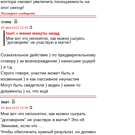
контора сможет увеличить посещаемость на
этот сектор!
Последнее сообщение
crona
-
28 фев 2012 12:42
Iouri » менее минуты назад
Мне вот что непонятно, как можно сыграть
"договорняк" не участвую в матче?
Сознательное действие ) по предварительному
сговору ) за вознаграждение ) нанесшее ущерб
) и т.д.
Строго говоря, участие может быть и
косвенным ) и как пассивное неучастие
Могут быть свидетели ) видео ) какие-то
документы ) хз, что ещё
Iouri
-
28 фев 2012 12:36
Мне вот что непонятно, как можно сыграть
"договорняк" не участвую в матче? Это об
Эминике, если что ...
Чтобы обеспечить нужный результат, он должен