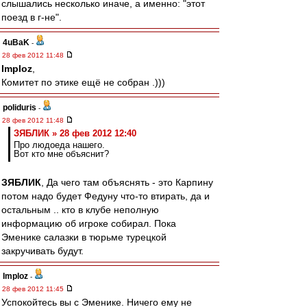
слышались несколько иначе, а именно: "этот
поезд в г-не".
4uBaK
-
28 фев 2012 11:48
Imploz
,
Комитет по этике ещё не собран .)))
poliduris
-
28 фев 2012 11:48
ЗЯБЛИК » 28 фев 2012 12:40
Про людоеда нашего.
Вот кто мне объяснит?
ЗЯБЛИК
, Да чего там объяснять - это Карпину
потом надо будет Федуну что-то втирать, да и
остальным .. кто в клубе неполную
информацию об игроке собирал. Пока
Эменике салазки в тюрьме турецкой
закручивать будут.
Imploz
-
28 фев 2012 11:45
Успокойтесь вы с Эменике. Ничего ему не