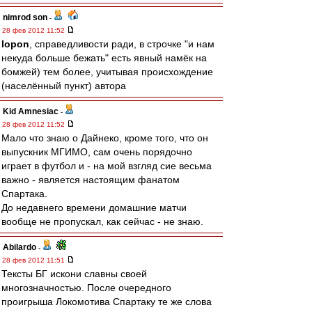
nimrod son
-
28 фев 2012 11:52
lopon
, справедливости ради, в строчке "и нам
некуда больше бежать" есть явный намёк на
бомжей) тем более, учитывая происхождение
(населённый пункт) автора
Kid Amnesiac
-
28 фев 2012 11:52
Мало что знаю о Дайнеко, кроме того, что он
выпускник МГИМО, сам очень порядочно
играет в футбол и - на мой взгляд сие весьма
важно - является настоящим фанатом
Спартака.
До недавнего времени домашние матчи
вообще не пропускал, как сейчас - не знаю.
Abilardo
-
28 фев 2012 11:51
Тексты БГ искони славны своей
многозначностью. После очередного
проигрыша Локомотива Спартаку те же слова