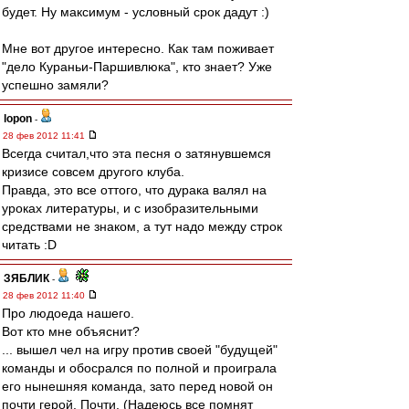
будет. Ну максимум - условный срок дадут :)
Мне вот другое интересно. Как там поживает
"дело Кураньи-Паршивлюка", кто знает? Уже
успешно замяли?
lopon
-
28 фев 2012 11:41
Всегда считал,что эта песня о затянувшемся
кризисе совсем другого клуба.
Правда, это все оттого, что дурака валял на
уроках литературы, и с изобразительными
средствами не знаком, а тут надо между строк
читать :D
ЗЯБЛИК
-
28 фев 2012 11:40
Про людоеда нашего.
Вот кто мне объяснит?
... вышел чел на игру против своей "будущей"
команды и обосрался по полной и проиграла
его нынешняя команда, зато перед новой он
почти герой. Почти. (Надеюсь все помнят