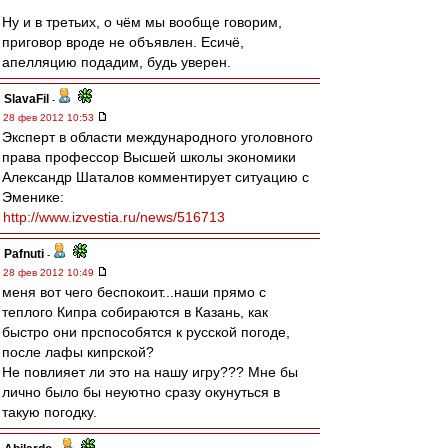
Ну и в третьих, о чём мы вообще говорим,
приговор вроде не объявлен. Есичё,
апелляцию подадим, будь уверен.
SlavaFil
-
28 фев 2012 10:53
Эксперт в области международного уголовного
права профессор Высшей школы экономики
Александр Шаталов комментирует ситуацию с
Эменике:
http://www.izvestia.ru/news/516713
Pafnuti
-
28 фев 2012 10:49
меня вот чего беспокоит...наши прямо с
теплого Кипра собираются в Казань, как
быстро они прспособятся к русской погоде,
после лафы кипрской?
Не повлияет ли это на нашу игру??? Мне бы
лично было бы неуютно сразу окунуться в
такую погодку.