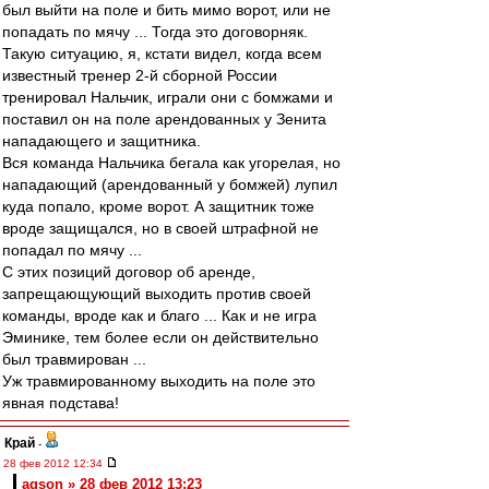
был выйти на поле и бить мимо ворот, или не
попадать по мячу ... Тогда это договорняк.
Такую ситуацию, я, кстати видел, когда всем
известный тренер 2-й сборной России
тренировал Нальчик, играли они с бомжами и
поставил он на поле арендованных у Зенита
нападающего и защитника.
Вся команда Нальчика бегала как угорелая, но
нападающий (арендованный у бомжей) лупил
куда попало, кроме ворот. А защитник тоже
вроде защищался, но в своей штрафной не
попадал по мячу ...
С этих позиций договор об аренде,
запрещающующий выходить против своей
команды, вроде как и благо ... Как и не игра
Эминике, тем более если он действительно
был травмирован ...
Уж травмированному выходить на поле это
явная подстава!
Край
-
28 фев 2012 12:34
agson » 28 фев 2012 13:23