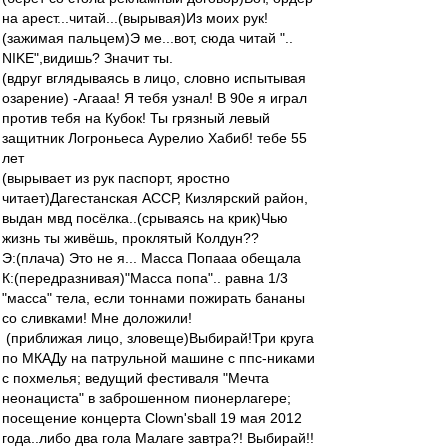
на арест...читай...(вырывая)Из моих рук!
(зажимая пальцем)Э ме...вот, сюда читай "..
NIKE",видишь? Значит ты.
(вдруг вглядываясь в лицо, словно испытывая
озарение) -Агааа! Я тебя узнал! В 90е я играл
против тебя на Кубок! Ты грязный левый
защитник Логроньеса Аурелио Хабиб! тебе 55
лет
(вырывает из рук паспорт, яростно
читает)Дагестанская АССР, Кизлярский район,
выдан мвд посёлка..(срываясь на крик)Чью
жизнь ты живёшь, проклятый Колдун??
Э:(плача) Это не я... Масса Попааа обещала
К:(передразнивая)"Масса попа".. равна 1/3
"масса" тела, если тоннами пожирать бананы
со сливками! Мне доложили!
(приближая лицо, зловеще)Выбирай!Три круга
по МКАДу на патрульной машине с ппс-никами
с похмелья; ведущий фестиваля "Мечта
неонациста" в заброшенном пионерлагере;
посещение концерта Clown'sball 19 мая 2012
года..либо два гола Малаге завтра?! Выбирай!!