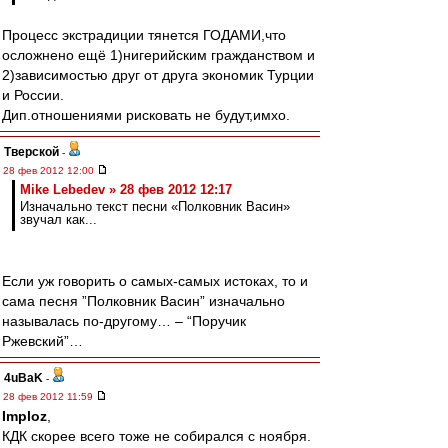
Процесс экстрадиции тянется ГОДАМИ,что
осложнено ещё 1)нигерийским гражданством и
2)зависимостью друг от друга экономик Турции
и России.
Дип.отношениями рисковать не будут,имхо.
Тверской
-
28 фев 2012 12:00
Mike Lebedev » 28 фев 2012 12:17
Изначально текст песни «Полковник Васин»
звучал как...
Если уж говорить о самых-самых истоках, то и
сама песня ”Полковник Васин” изначально
называлась по-другому… – “Поручик
Ржевский”…
4uBaK
-
28 фев 2012 11:59
Imploz
,
КДК скорее всего тоже не собирался с ноября.