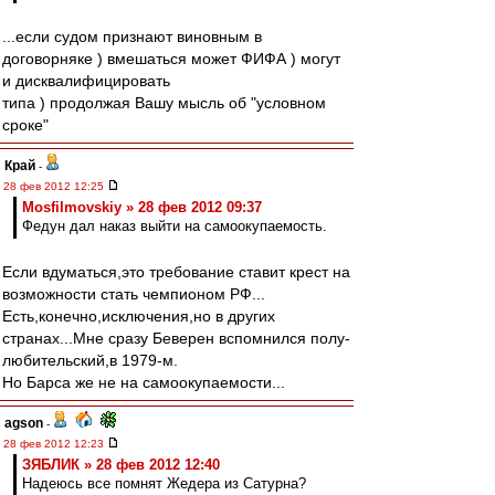
...если судом признают виновным в
договорняке ) вмешаться может ФИФА ) могут
и дисквалифицировать
типа ) продолжая Вашу мысль об "условном
сроке"
Край
-
28 фев 2012 12:25
Mosfilmovskiy » 28 фев 2012 09:37
Федун дал наказ выйти на самоокупаемость.
Если вдуматься,это требование ставит крест на
возможности стать чемпионом РФ...
Есть,конечно,исключения,но в других
странах...Мне сразу Беверен вспомнился полу-
любительский,в 1979-м.
Но Барса же не на самоокупаемости...
agson
-
28 фев 2012 12:23
ЗЯБЛИК » 28 фев 2012 12:40
Надеюсь все помнят Жедера из Сатурна?