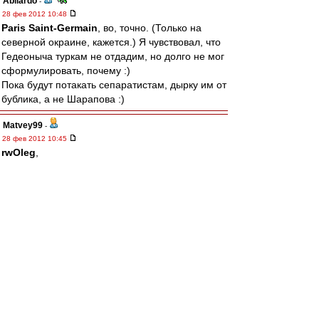
Abilardo
-
28 фев 2012 10:48
Paris Saint-Germain
, во, точно. (Только на
северной окраине, кажется.) Я чувствовал, что
Гедеоныча туркам не отдадим, но долго не мог
сформулировать, почему :)
Пока будут потакать сепаратистам, дырку им от
бублика, а не Шарапова :)
Matvey99
-
28 фев 2012 10:45
rwOleg
,
---------------
более глупую постановку вопроса представить
себе сложно.
Ты уж извини.
Это тоже самое, что ты представляя что через
2-е недели у тебя будет задержка по зарплате
(может же быть такое?), и ты не сможешь
сходить в магазин , и купить пельмений,
сегодня, захерачешь разом 3-и пачки этих
пельменей, и получишь завороток кишок.
Это первое, второе.