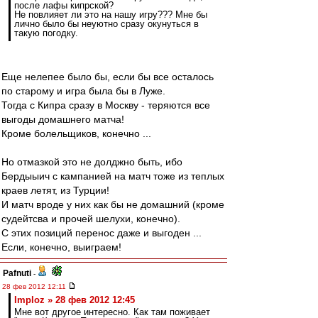
после лафы кипрской?
Не повлияет ли это на нашу игру??? Мне бы
лично было бы неуютно сразу окунуться в
такую погодку.
Еще нелепее было бы, если бы все осталось
по старому и игра была бы в Луже.
Тогда с Кипра сразу в Москву - теряются все
выгоды домашнего матча!
Кроме болельщиков, конечно ...
Но отмазкой это не долджно быть, ибо
Бердыыич с кампанией на матч тоже из теплых
краев летят, из Турции!
И матч вроде у них как бы не домашний (кроме
судейтсва и прочей шелухи, конечно).
С этих позиций перенос даже и выгоден ...
Если, конечно, выиграем!
Pafnuti
-
28 фев 2012 12:11
Imploz » 28 фев 2012 12:45
Мне вот другое интересно. Как там поживает