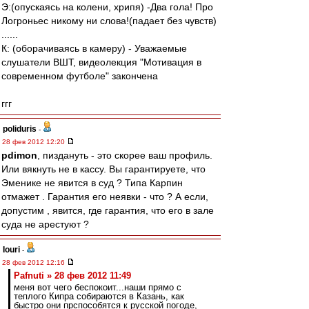
Э:(опускаясь на колени, хрипя) -Два гола! Про
Логроньес никому ни слова!(падает без чувств)
......
К: (оборачиваясь в камеру) - Уважаемые
слушатели ВШТ, видеолекция "Мотивация в
современном футболе" закончена
ггг
poliduris
-
28 фев 2012 12:20
pdimon
, пиздануть - это скорее ваш профиль.
Или вякнуть не в кассу. Вы гарантируете, что
Эменике не явится в суд ? Типа Карпин
отмажет . Гарантия его неявки - что ? А если,
допустим , явится, где гарантия, что его в зале
суда не арестуют ?
Iouri
-
28 фев 2012 12:16
Pafnuti » 28 фев 2012 11:49
меня вот чего беспокоит...наши прямо с
теплого Кипра собираются в Казань, как
быстро они прспособятся к русской погоде,