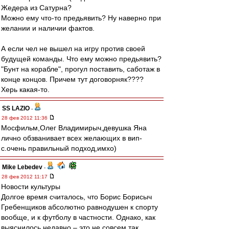
Жедера из Сатурна?
Можно ему что-то предьявить? Ну наверно при
желании и наличии фактов.
А если чел не вышел на игру против своей
будущей команды. Что ему можно предьявить?
"Бунт на корабле", прогул поставить, саботаж в
конце концов. Причем тут договорняк????
Херь какая-то.
SS LAZIO
-
28 фев 2012 11:36
Мосфильм,Олег Владимирыч,девушка Яна
лично обзванивает всех желающих в вип-
с.очень правильный подход,имхо)
Mike Lebedev
-
28 фев 2012 11:17
Новости культуры
Долгое время считалось, что Борис Борисыч
Гребенщиков абсолютно равнодушен к спорту
вообще, и к футболу в частности. Однако, как
выяснилось недавно – это не совсем так