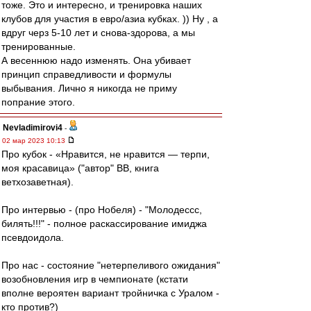
тоже. Это и интересно, и тренировка наших
клубов для участия в евро/азиа кубках. )) Ну , а
вдруг черз 5-10 лет и снова-здорова, а мы
тренированные.
А весеннюю надо изменять. Она убивает
принцип справедливости и формулы
выбывания. Лично я никогда не приму
попрание этого.
Nevladimirovi4
-
02 мар 2023 10:13
Про кубок - «Нравится, не нравится — терпи,
моя красавица» ("автор" ВВ, книга
ветхозаветная).
Про интервью - (про Нобеля) - "Молодессс,
билять!!!" - полное раскассирование имиджа
псевдоидола.
Про нас - состояние "нетерпеливого ожидания"
возобновления игр в чемпионате (кстати
вполне вероятен вариант тройничка с Уралом -
кто против?)