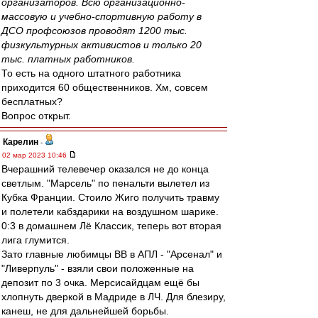
организаторов. Всю организационно-
массовую и учебно-спортивную работу в
ДСО профсоюзов проводят 1200 тыс.
физкультурных активистов и только 20
тыс. платных работников.
То есть на одного штатного работника
приходится 60 общественников. Хм, совсем
бесплатных?
Вопрос открыт.
Карелин
-
02 мар 2023 10:46
Вчерашний телевечер оказался не до конца
светлым. "Марсель" по пенальти вылетел из
Кубка Франции. Стоило Жиго получить травму
и полетели кабздарики на воздушном шарике.
0:3 в домашнем Лё Классик, теперь вот вторая
лига глумится.
Зато главные любимцы ВВ в АПЛ - "Арсенал" и
"Ливерпуль" - взяли свои положенные на
депозит по 3 очка. Мерсисайдцам ещё бы
хлопнуть дверкой в Мадриде в ЛЧ. Для блезиру,
канеш, не для дальнейшей борьбы.