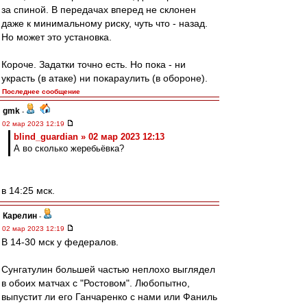
за спиной. В передачах вперед не склонен
даже к минимальному риску, чуть что - назад.
Но может это установка.
Короче. Задатки точно есть. Но пока - ни
украсть (в атаке) ни покараулить (в обороне).
Последнее сообщение
gmk
-
02 мар 2023 12:19
blind_guardian » 02 мар 2023 12:13
А во сколько жеребьёвка?
в 14:25 мск.
Карелин
-
02 мар 2023 12:19
В 14-30 мск у федералов.
Сунгатулин большей частью неплохо выглядел
в обоих матчах с "Ростовом". Любопытно,
выпустит ли его Ганчаренко с нами или Фаниль