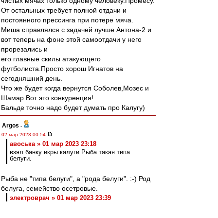
чистых мячах только одному человеку.Промесу.
От остальных требует полной отдачи и
постоянного прессинга при потере мяча.
Миша справлялся с задачей лучше Антона-2 и
вот теперь на фоне этой самоотдачи у него
прорезались и
его главные скилы атакующего
футболиста.Просто хорош Игнатов на
сегодняшний день.
Что же будет когда вернутся Соболев,Мозес и
Шамар.Вот это конкуренция!
Бальде точно надо будет думать про Калугу)
Argos
-
02 мар 2023 00:54
авоська » 01 мар 2023 23:18
взял банку икры калуги.Рыба такая типа
белуги.
Рыба не "типа белуги", а "рода белуги". :-) Род
белуга, семейство осетровые.
электроврач » 01 мар 2023 23:39
Интерес к Калуге
Но вот к городу Калуга никакого отношения не