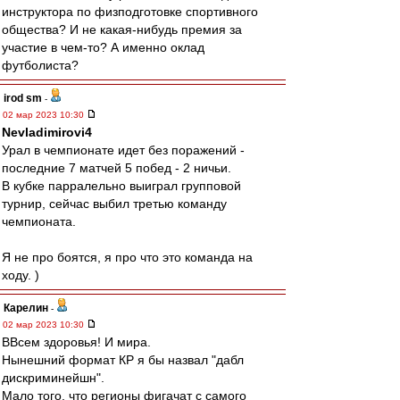
инструктора по физподготовке спортивного
общества? И не какая-нибудь премия за
участие в чем-то? А именно оклад
футболиста?
irod sm
-
02 мар 2023 10:30
Nevladimirovi4
Урал в чемпионате идет без поражений -
последние 7 матчей 5 побед - 2 ничьи.
В кубке парралельно выиграл групповой
турнир, сейчас выбил третью команду
чемпионата.
Я не про боятся, я про что это команда на
ходу. )
Карелин
-
02 мар 2023 10:30
ВВсем здоровья! И мира.
Нынешний формат КР я бы назвал "дабл
дискриминейшн".
Мало того, что регионы фигачат с самого