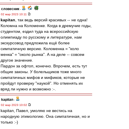
словесник
-
02 мар 2023 10:11
kapitan
, так ведь версий красивых -- не одна!
Коломна на Коломенке. Когда в дремучие годы,
студентом, ездил туда на всероссийскую
олимпиаду по русскому и литературе, нам
экскурсовод предложила ещё более
симпатичную версию. Коломенка = "коло
менка" = "около рынка". А на деле -- совсем
другое значение.
Пардон за офтоп, конечно. Впрочем, есть тут
общие законы. У болельщиков тоже много
симпатичных мифов и мификов, которые не
пройдут проверку "наукой". Но отменять их
вряд ли нужно и возможно :-.
kapitan
-
02 мар 2023 10:02
kapitan, Павел, умоляю не вестись на
народную этимологию. Она симпатичная, но и
только :-)
_______________________________________