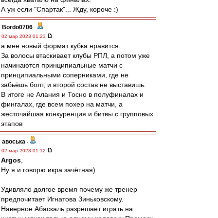
А уж если "Спартак"... Жду, короче :)
Bordo0706
-
02 мар 2023 01:23
а мне новый формат кубка нравится.
За волосы втаскивает клубы РПЛ, а потом уже
начинаются принципиальные матчи с
принципиальными соперниками, где не
забьёшь болт, и второй состав не выставишь.
В итоге не Алания и Тосно в полуфиналах и
фингалах, где всем похер на матчи, а
жесточайшая конкуренция и битвы с групповых
этапов
авоська
-
02 мар 2023 01:12
Argos
,
Ну я и говорю икра зачётная)
Удивляло долгое время почему же тренер
предпочитает Игнатова Зиньковскому.
Наверное Абаскаль разрешает играть на