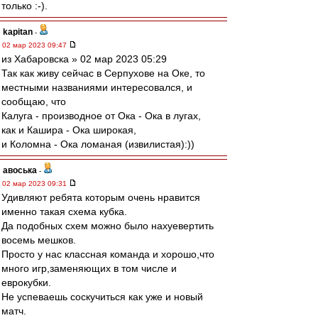
только :-).
kapitan
-
02 мар 2023 09:47
из Хабаровска » 02 мар 2023 05:29
Так как живу сейчас в Серпухове на Оке, то
местными названиями интересовался, и
сообщаю, что
Калуга - производное от Ока - Ока в лугах,
как и Кашира - Ока широкая,
и Коломна - Ока ломаная (извилистая):))
авоська
-
02 мар 2023 09:31
Удивляют ребята которым очень нравится
именно такая схема кубка.
Да подобных схем можно было нахуевертить
восемь мешков.
Просто у нас классная команда и хорошо,что
много игр,заменяющих в том числе и
еврокубки.
Не успеваешь соскучиться как уже и новый
матч.