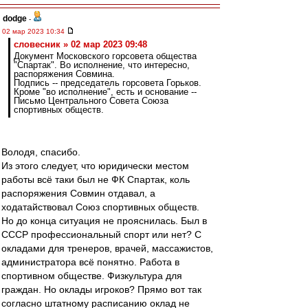
dodge
-
02 мар 2023 10:34
словесник » 02 мар 2023 09:48
Документ Московского горсовета общества
"Спартак". Во исполнение, что интересно,
распоряжения Совмина.
Подпись -- председатель горсовета Горьков.
Кроме "во исполнение", есть и основание --
Письмо Центрального Совета Союза
спортивных обществ.
Володя, спасибо.
Из этого следует, что юридически местом
работы всё таки был не ФК Спартак, коль
распоряжения Совмин отдавал, а
ходатайствовал Союз спортивных обществ.
Но до конца ситуация не прояснилась. Был в
СССР профессиональный спорт или нет? С
окладами для тренеров, врачей, массажистов,
администратора всё понятно. Работа в
спортивном обществе. Физкультура для
граждан. Но оклады игроков? Прямо вот так
согласно штатному расписанию оклад не