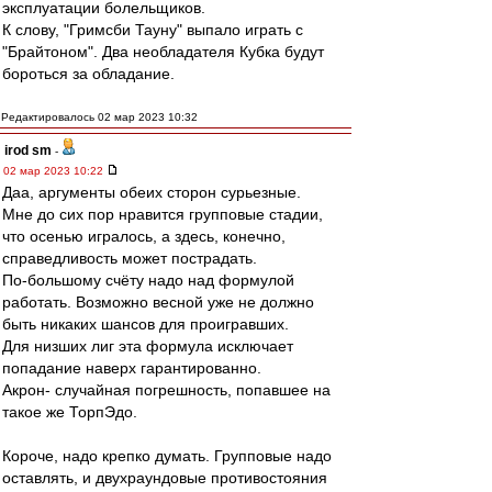
эксплуатации болельщиков.
К слову, "Гримсби Тауну" выпало играть с
"Брайтоном". Два необладателя Кубка будут
бороться за обладание.
Редактировалось 02 мар 2023 10:32
irod sm
-
02 мар 2023 10:22
Даа, аргументы обеих сторон сурьезные.
Мне до сих пор нравится групповые стадии,
что осенью игралось, а здесь, конечно,
справедливость может пострадать.
По-большому счёту надо над формулой
работать. Возможно весной уже не должно
быть никаких шансов для проигравших.
Для низших лиг эта формула исключает
попадание наверх гарантированно.
Акрон- случайная погрешность, попавшее на
такое же ТорпЭдо.
Короче, надо крепко думать. Групповые надо
оставлять, и двухраундовые противостояния