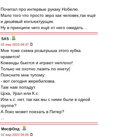
Почитал про интервью рукаку Нобелю.
Мало того что просто зеро как человек,так ещё
и дешёвый конъюктурщик.
Ну в принципе чего ещё от него ожидать…
SAS
-
02 мар 2023 08:37
Мне тоже схема розыгрыша этого кубка
нравится!
Команды бьются и играют неплохо!
Только не охотно лазить по инету(
Поясните мне тупому:
- вот сегодня жеребиловка.
Там нам попадут
Цска, Урал или К.с.
Или к.с. нет, так как мы с ними были в одной
группе?
А Локо может поехать в Питер?
...
МосфОлд
-
02 мар 2023 08:06