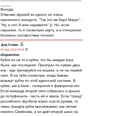
_____
Володя,
Отвечаю фразой из одного не очень
приличного анекдота: "Так это же Карл Маркс" -
"Ну, и что! А мне наравится":)). Но, если
серьезно, то я посмотрел карту, и в отношении
Коломны соответствие полное!
Дед Слава
-
02 мар 2023 09:58
dispatcher
,
Кубок он на то и кубок, что бы каждая игра
была, как последняя. Проиграл по сумме двух
игр - иди тренируйся на кошках, а не на первой
лиге. Я на тебя посмотрю, когда бамжы
возьмут кубок по этой идиотской системе. В
кубке, как в бане - генералов и фаворитов нет.
Если команда второй лиги собралась и дошла
до полуфинала - честь ей и хвала. Если "гранд"
российского футбола играл спустя рукава, то
таких грандов кубок выплевывает, как лёгкие
некоего Семёнова, а не даёт второй шанс на