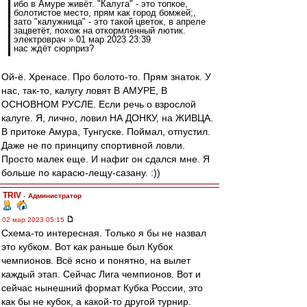
ибо в Амуре живёт. "Калуга" - это топкое,
болотистое место, прям как город бомжей;,
зато "калужница" - это такой цветок, в апреле
зацветёт, похож на откормленный лютик.
электроврач » 01 мар 2023 23:39
нас ждёт сюрприз?
Ой-ё. Хренасе. Про болото-то. Прям знаток. У
нас, так-то, калугу ловят В АМУРЕ, В
ОСНОВНОМ РУСЛЕ. Если речь о взрослой
калуге. Я, лично, ловил НА ДОНКУ, на ЖИВЦА.
В притоке Амура, Тунгуске. Поймал, отпустил.
Даже не по принципу спортивной ловли.
Просто малек еще. И нафиг он сдался мне. Я
больше по карасю-лещу-сазану. :))
TRIV
-
Администратор
02 мар 2023 05:15
Схема-то интересная. Только я бы не назвал
это кубком. Вот как раньше был Кубок
чемпионов. Всё ясно и понятно, на вылет
каждый этап. Сейчас Лига чемпионов. Вот и
сейчас нынешний формат Кубка России, это
как бы не кубок, а какой-то другой турнир.