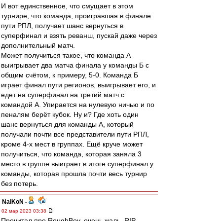
И вот единственное, что смущает в этом
турнире, что команда, проигравшая в финале
пути РПЛ, получает шанс вернуться в
суперфинал и взять реванш, пускай даже через
дополнительный матч.
Может получиться такое, что команда А
выигрывает два матча финала у команды Б с
общим счётом, к примеру, 5-0. Команда Б
играет финал пути регионов, выигрывает его, и
едет на суперфинал на третий матч с
командой А. Упирается на нулевую ничью и по
пеналям берёт кубок. Ну и? Где хоть один
шанс вернуться для команды А, который
получали почти все представители пути РПЛ,
кроме 4-х мест в группах. Ещё круче может
получиться, что команда, которая заняла 3
место в группе выиграет в итоге суперфинал у
команды, которая прошла почти весь турнир
без потерь.
NaiKoN
-
02 мар 2023 03:38
Прочитал про RoughBoy, очень жаль, RIP...