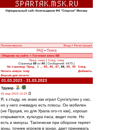
Официальный сайт болельщиков ФК "Спартак" Москва
Полная версия
Вход
•
Регистрация
FAQ
•
Поиск
Общение на сайте
Гостевая книга ВВ
»
Пред. тема
|
След. тема
Страница
88
из
90
[ Сообщений: 4475 ]
На страницу
Пред.
1
...
85
,
86
,
87
,
88
,
89
,
90
След.
Начать новую тему
Добавить
Версия для печати
01.03.2023 - 31.03.2023
Трувор
-
02 мар 2023 12:25
Я, к стыду, не знаю как играл Сунгатулин у нас,
но у него очевидно есть плюсы. Он мобилен
(не Пруцев, но для Урала ого-го как), хорошо
открывается, культура паса, видит поле. Но
есть и минусы. Тактически при обороне теряет
зоны, точнее игроков в зонах, дает принимать