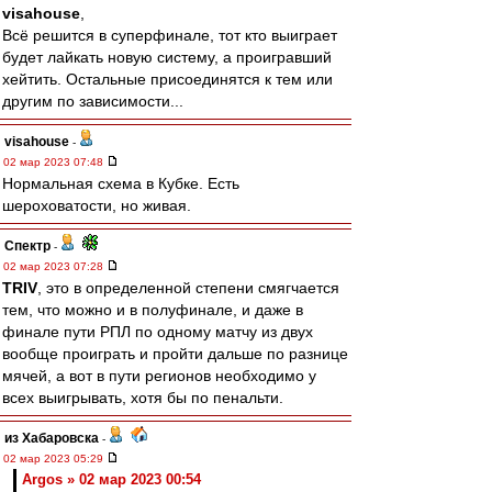
visahouse
,
Всё решится в суперфинале, тот кто выиграет
будет лайкать новую систему, а проигравший
хейтить. Остальные присоединятся к тем или
другим по зависимости...
visahouse
-
02 мар 2023 07:48
Нормальная схема в Кубке. Есть
шероховатости, но живая.
Спектр
-
02 мар 2023 07:28
TRIV
, это в определенной степени смягчается
тем, что можно и в полуфинале, и даже в
финале пути РПЛ по одному матчу из двух
вообще проиграть и пройти дальше по разнице
мячей, а вот в пути регионов необходимо у
всех выигрывать, хотя бы по пенальти.
из Хабаровска
-
02 мар 2023 05:29
Argos » 02 мар 2023 00:54