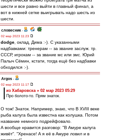
теоретически можно проиграть три матча из
шести и все равно выйти в главный финал, а
вот в нижней сетке выигрывать надо шесть из
шести.
словесник
-
02 мар 2023 11:23
dodge
, оклад, Дима :-). С указанными
надбавками: тренерам -- за звание заслуж. тр.
СССР, игрокам -- за звание мс или змс. Юрий
Палыч Сёмин, кстати, тогда ещё без надбавки
обходился :-).
Argos
-
02 мар 2023 11:17
из Хабаровска » 02 мар 2023 05:29
Про болото-то. Прям знаток.
О тож! Знаток. Например, знаю, что В XVIII веке
рыба калуга была известна как колушка. Потом
название немного подрейфовало.
А вообще нравится разговор: "В Амуре калуга
живёт". "Хренасе! А я её в Амуре ловил и в