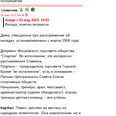
полшишечки.
словесник
-
02 мар 2023 09:48
dodge » 01 мар 2023, 19:41
Володя, конечно интересно
Дима, обещанное про распоряжение об
окладах, устанавливаемых с марта 1966 года.
Документ Московского горсовета общества
"Спартак". Во исполнение, что интересно,
распоряжения Совмина.
Подпись -- председатель горсовета Горьков.
Кроме "во исполнение", есть и основание --
Письмо Центрального Совета Союза
спортивных обществ.
Начальник, тренеры, врач, массажист,
администратор (одним обходились!), игроки,
тренеры детских команд -- все учтены.
kapitan
, Павел, умоляю не вестись на
народную этимологию. Она симпатичная, но и