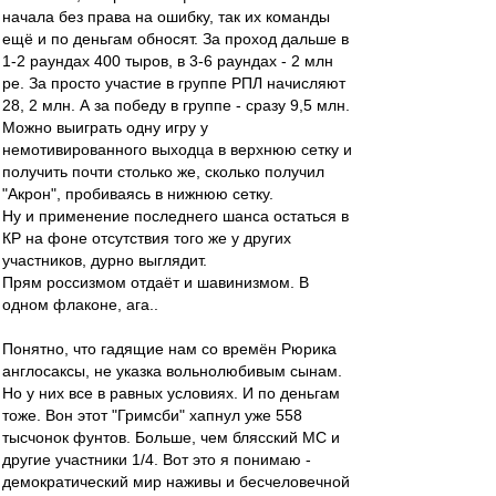
начала без права на ошибку, так их команды
ещё и по деньгам обносят. За проход дальше в
1-2 раундах 400 тыров, в 3-6 раундах - 2 млн
ре. За просто участие в группе РПЛ начисляют
28, 2 млн. А за победу в группе - сразу 9,5 млн.
Можно выиграть одну игру у
немотивированного выходца в верхнюю сетку и
получить почти столько же, сколько получил
"Акрон", пробиваясь в нижнюю сетку.
Ну и применение последнего шанса остаться в
КР на фоне отсутствия того же у других
участников, дурно выглядит.
Прям россизмом отдаёт и шавинизмом. В
одном флаконе, ага..
Понятно, что гадящие нам со времён Рюрика
англосаксы, не указка вольнолюбивым сынам.
Но у них все в равных условиях. И по деньгам
тоже. Вон этот "Гримсби" хапнул уже 558
тысчонок фунтов. Больше, чем блясский МС и
другие участники 1/4. Вот это я понимаю -
демократический мир наживы и бесчеловечной