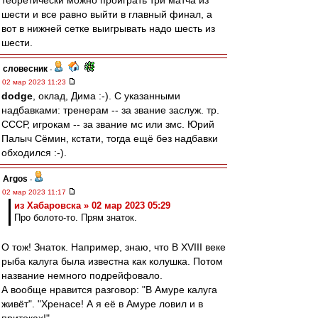
теоретически можно проиграть три матча из
шести и все равно выйти в главный финал, а
вот в нижней сетке выигрывать надо шесть из
шести.
словесник
-
02 мар 2023 11:23
dodge
, оклад, Дима :-). С указанными
надбавками: тренерам -- за звание заслуж. тр.
СССР, игрокам -- за звание мс или змс. Юрий
Палыч Сёмин, кстати, тогда ещё без надбавки
обходился :-).
Argos
-
02 мар 2023 11:17
из Хабаровска » 02 мар 2023 05:29
Про болото-то. Прям знаток.
О тож! Знаток. Например, знаю, что В XVIII веке
рыба калуга была известна как колушка. Потом
название немного подрейфовало.
А вообще нравится разговор: "В Амуре калуга
живёт". "Хренасе! А я её в Амуре ловил и в