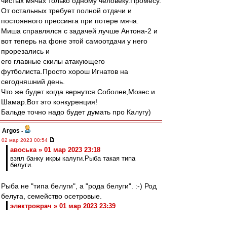
чистых мячах только одному человеку.Промесу.
От остальных требует полной отдачи и
постоянного прессинга при потере мяча.
Миша справлялся с задачей лучше Антона-2 и
вот теперь на фоне этой самоотдачи у него
прорезались и
его главные скилы атакующего
футболиста.Просто хорош Игнатов на
сегодняшний день.
Что же будет когда вернутся Соболев,Мозес и
Шамар.Вот это конкуренция!
Бальде точно надо будет думать про Калугу)
Argos
-
02 мар 2023 00:54
авоська » 01 мар 2023 23:18
взял банку икры калуги.Рыба такая типа
белуги.
Рыба не "типа белуги", а "рода белуги". :-) Род
белуга, семейство осетровые.
электроврач » 01 мар 2023 23:39
Интерес к Калуге
Но вот к городу Калуга никакого отношения не