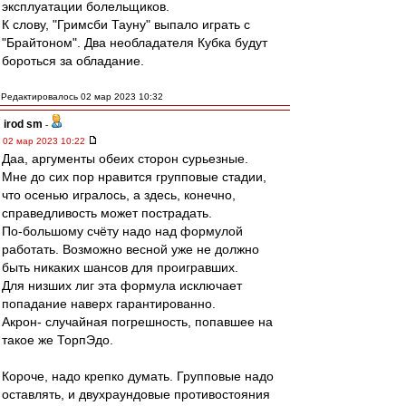
эксплуатации болельщиков.
К слову, "Гримсби Тауну" выпало играть с
"Брайтоном". Два необладателя Кубка будут
бороться за обладание.
Редактировалось 02 мар 2023 10:32
irod sm
-
02 мар 2023 10:22
Даа, аргументы обеих сторон сурьезные.
Мне до сих пор нравится групповые стадии,
что осенью игралось, а здесь, конечно,
справедливость может пострадать.
По-большому счёту надо над формулой
работать. Возможно весной уже не должно
быть никаких шансов для проигравших.
Для низших лиг эта формула исключает
попадание наверх гарантированно.
Акрон- случайная погрешность, попавшее на
такое же ТорпЭдо.
Короче, надо крепко думать. Групповые надо
оставлять, и двухраундовые противостояния