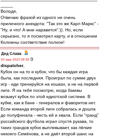
_____
Володя,
Отвечаю фразой из одного не очень
приличного анекдота: "Так это же Карл Маркс" -
"Ну, и что! А мне наравится":)). Но, если
серьезно, то я посмотрел карту, и в отношении
Коломны соответствие полное!
Дед Слава
-
02 мар 2023 09:58
dispatcher
,
Кубок он на то и кубок, что бы каждая игра
была, как последняя. Проиграл по сумме двух
игр - иди тренируйся на кошках, а не на первой
лиге. Я на тебя посмотрю, когда бамжы
возьмут кубок по этой идиотской системе. В
кубке, как в бане - генералов и фаворитов нет.
Если команда второй лиги собралась и дошла
до полуфинала - честь ей и хвала. Если "гранд"
российского футбола играл спустя рукава, то
таких грандов кубок выплевывает, как лёгкие
некоего Семёнова, а не даёт второй шанс на