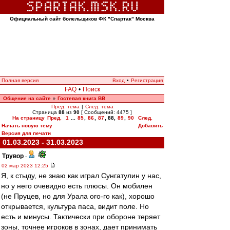
Официальный сайт болельщиков ФК "Спартак" Москва
Полная версия
Вход
•
Регистрация
FAQ
•
Поиск
Общение на сайте
Гостевая книга ВВ
»
Пред. тема
|
След. тема
Страница
88
из
90
[ Сообщений: 4475 ]
На страницу
Пред.
1
...
85
,
86
,
87
,
88
,
89
,
90
След.
Начать новую тему
Добавить
Версия для печати
01.03.2023 - 31.03.2023
Трувор
-
02 мар 2023 12:25
Я, к стыду, не знаю как играл Сунгатулин у нас,
но у него очевидно есть плюсы. Он мобилен
(не Пруцев, но для Урала ого-го как), хорошо
открывается, культура паса, видит поле. Но
есть и минусы. Тактически при обороне теряет
зоны, точнее игроков в зонах, дает принимать