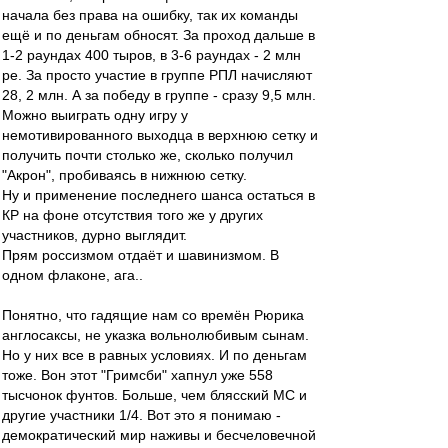
начала без права на ошибку, так их команды
ещё и по деньгам обносят. За проход дальше в
1-2 раундах 400 тыров, в 3-6 раундах - 2 млн
ре. За просто участие в группе РПЛ начисляют
28, 2 млн. А за победу в группе - сразу 9,5 млн.
Можно выиграть одну игру у
немотивированного выходца в верхнюю сетку и
получить почти столько же, сколько получил
"Акрон", пробиваясь в нижнюю сетку.
Ну и применение последнего шанса остаться в
КР на фоне отсутствия того же у других
участников, дурно выглядит.
Прям россизмом отдаёт и шавинизмом. В
одном флаконе, ага..
Понятно, что гадящие нам со времён Рюрика
англосаксы, не указка вольнолюбивым сынам.
Но у них все в равных условиях. И по деньгам
тоже. Вон этот "Гримсби" хапнул уже 558
тысчонок фунтов. Больше, чем блясский МС и
другие участники 1/4. Вот это я понимаю -
демократический мир наживы и бесчеловечной