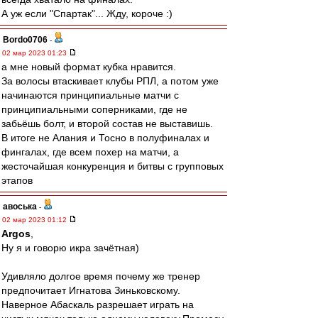
А уж если "Спартак"... Жду, короче :)
Bordo0706
-
02 мар 2023 01:23
а мне новый формат кубка нравится.
За волосы втаскивает клубы РПЛ, а потом уже
начинаются принципиальные матчи с
принципиальными соперниками, где не
забьёшь болт, и второй состав не выставишь.
В итоге не Алания и Тосно в полуфиналах и
фингалах, где всем похер на матчи, а
жесточайшая конкуренция и битвы с групповых
этапов
авоська
-
02 мар 2023 01:12
Argos
,
Ну я и говорю икра зачётная)
Удивляло долгое время почему же тренер
предпочитает Игнатова Зиньковскому.
Наверное Абаскаль разрешает играть на