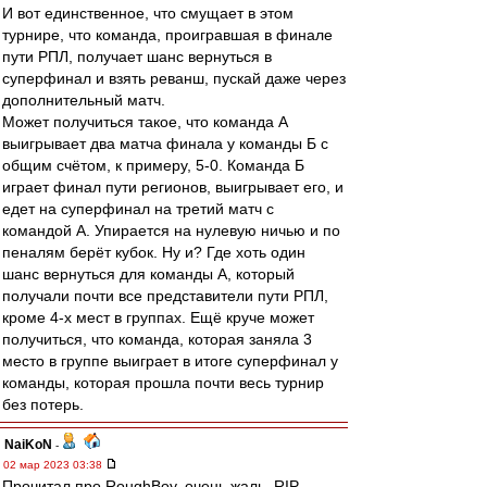
И вот единственное, что смущает в этом
турнире, что команда, проигравшая в финале
пути РПЛ, получает шанс вернуться в
суперфинал и взять реванш, пускай даже через
дополнительный матч.
Может получиться такое, что команда А
выигрывает два матча финала у команды Б с
общим счётом, к примеру, 5-0. Команда Б
играет финал пути регионов, выигрывает его, и
едет на суперфинал на третий матч с
командой А. Упирается на нулевую ничью и по
пеналям берёт кубок. Ну и? Где хоть один
шанс вернуться для команды А, который
получали почти все представители пути РПЛ,
кроме 4-х мест в группах. Ещё круче может
получиться, что команда, которая заняла 3
место в группе выиграет в итоге суперфинал у
команды, которая прошла почти весь турнир
без потерь.
NaiKoN
-
02 мар 2023 03:38
Прочитал про RoughBoy, очень жаль, RIP...