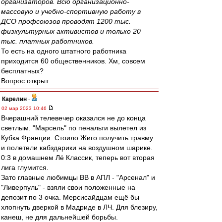
организаторов. Всю организационно-
массовую и учебно-спортивную работу в
ДСО профсоюзов проводят 1200 тыс.
физкультурных активистов и только 20
тыс. платных работников.
То есть на одного штатного работника
приходится 60 общественников. Хм, совсем
бесплатных?
Вопрос открыт.
Карелин
-
02 мар 2023 10:46
Вчерашний телевечер оказался не до конца
светлым. "Марсель" по пенальти вылетел из
Кубка Франции. Стоило Жиго получить травму
и полетели кабздарики на воздушном шарике.
0:3 в домашнем Лё Классик, теперь вот вторая
лига глумится.
Зато главные любимцы ВВ в АПЛ - "Арсенал" и
"Ливерпуль" - взяли свои положенные на
депозит по 3 очка. Мерсисайдцам ещё бы
хлопнуть дверкой в Мадриде в ЛЧ. Для блезиру,
канеш, не для дальнейшей борьбы.