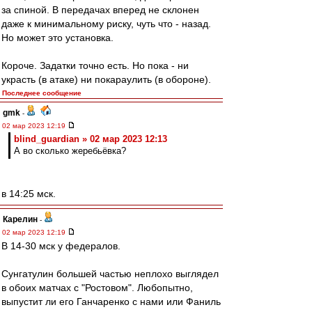
за спиной. В передачах вперед не склонен
даже к минимальному риску, чуть что - назад.
Но может это установка.
Короче. Задатки точно есть. Но пока - ни
украсть (в атаке) ни покараулить (в обороне).
Последнее сообщение
gmk
-
02 мар 2023 12:19
blind_guardian » 02 мар 2023 12:13
А во сколько жеребьёвка?
в 14:25 мск.
Карелин
-
02 мар 2023 12:19
В 14-30 мск у федералов.
Сунгатулин большей частью неплохо выглядел
в обоих матчах с "Ростовом". Любопытно,
выпустит ли его Ганчаренко с нами или Фаниль