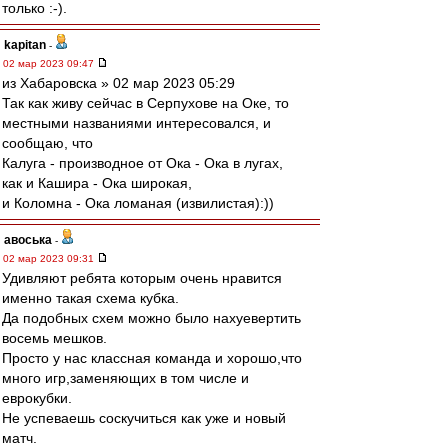
только :-).
kapitan
-
02 мар 2023 09:47
из Хабаровска » 02 мар 2023 05:29
Так как живу сейчас в Серпухове на Оке, то
местными названиями интересовался, и
сообщаю, что
Калуга - производное от Ока - Ока в лугах,
как и Кашира - Ока широкая,
и Коломна - Ока ломаная (извилистая):))
авоська
-
02 мар 2023 09:31
Удивляют ребята которым очень нравится
именно такая схема кубка.
Да подобных схем можно было нахуевертить
восемь мешков.
Просто у нас классная команда и хорошо,что
много игр,заменяющих в том числе и
еврокубки.
Не успеваешь соскучиться как уже и новый
матч.