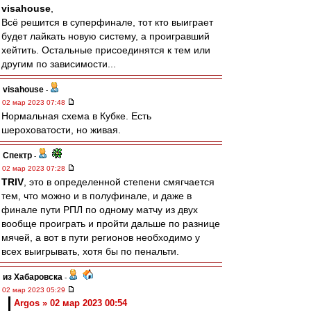
visahouse
,
Всё решится в суперфинале, тот кто выиграет
будет лайкать новую систему, а проигравший
хейтить. Остальные присоединятся к тем или
другим по зависимости...
visahouse
-
02 мар 2023 07:48
Нормальная схема в Кубке. Есть
шероховатости, но живая.
Спектр
-
02 мар 2023 07:28
TRIV
, это в определенной степени смягчается
тем, что можно и в полуфинале, и даже в
финале пути РПЛ по одному матчу из двух
вообще проиграть и пройти дальше по разнице
мячей, а вот в пути регионов необходимо у
всех выигрывать, хотя бы по пенальти.
из Хабаровска
-
02 мар 2023 05:29
Argos » 02 мар 2023 00:54