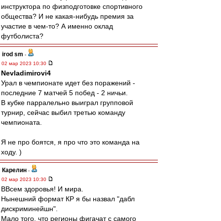
инструктора по физподготовке спортивного
общества? И не какая-нибудь премия за
участие в чем-то? А именно оклад
футболиста?
irod sm
-
02 мар 2023 10:30
Nevladimirovi4
Урал в чемпионате идет без поражений -
последние 7 матчей 5 побед - 2 ничьи.
В кубке парралельно выиграл групповой
турнир, сейчас выбил третью команду
чемпионата.
Я не про боятся, я про что это команда на
ходу. )
Карелин
-
02 мар 2023 10:30
ВВсем здоровья! И мира.
Нынешний формат КР я бы назвал "дабл
дискриминейшн".
Мало того, что регионы фигачат с самого