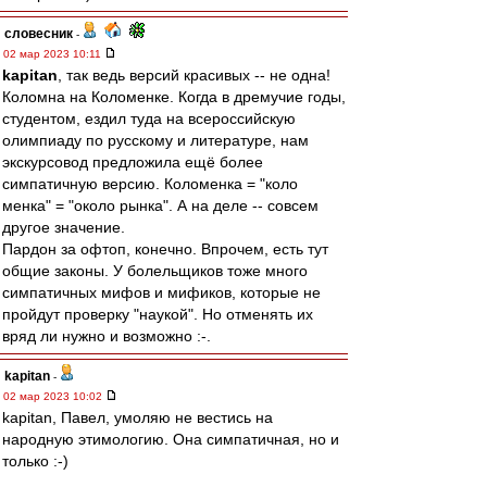
словесник
-
02 мар 2023 10:11
kapitan
, так ведь версий красивых -- не одна!
Коломна на Коломенке. Когда в дремучие годы,
студентом, ездил туда на всероссийскую
олимпиаду по русскому и литературе, нам
экскурсовод предложила ещё более
симпатичную версию. Коломенка = "коло
менка" = "около рынка". А на деле -- совсем
другое значение.
Пардон за офтоп, конечно. Впрочем, есть тут
общие законы. У болельщиков тоже много
симпатичных мифов и мификов, которые не
пройдут проверку "наукой". Но отменять их
вряд ли нужно и возможно :-.
kapitan
-
02 мар 2023 10:02
kapitan, Павел, умоляю не вестись на
народную этимологию. Она симпатичная, но и
только :-)
_______________________________________