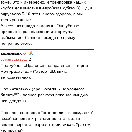
тоже. Это и интересно, и тренировка наших
клубов для участия в евро/азиа кубках. )) Ну , а
вдруг черз 5-10 лет и снова-здорова, а мы
тренированные.
А весеннюю надо изменять. Она убивает
принцип справедливости и формулы
выбывания. Лично я никогда не приму
попрание этого.
Nevladimirovi4
-
02 мар 2023 10:13
Про кубок - «Нравится, не нравится — терпи,
моя красавица» ("автор" ВВ, книга
ветхозаветная).
Про интервью - (про Нобеля) - "Молодессс,
билять!!!" - полное раскассирование имиджа
псевдоидола.
Про нас - состояние "нетерпеливого ожидания"
возобновления игр в чемпионате (кстати
вполне вероятен вариант тройничка с Уралом -
кто против?)