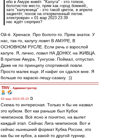
ибо в Амуре живёт. "Калуга" - это топкое,
болотистое место, прям как город бомжей;,
зато "калужница" - это такой цветок, в апреле
зацветёт, похож на откормленный лютик.
электроврач » 01 мар 2023 23:39
нас ждёт сюрприз?
Ой-ё. Хренасе. Про болото-то. Прям знаток. У
нас, так-то, калугу ловят В АМУРЕ, В
ОСНОВНОМ РУСЛЕ. Если речь о взрослой
калуге. Я, лично, ловил НА ДОНКУ, на ЖИВЦА.
В притоке Амура, Тунгуске. Поймал, отпустил.
Даже не по принципу спортивной ловли.
Просто малек еще. И нафиг он сдался мне. Я
больше по карасю-лещу-сазану. :))
TRIV
-
Администратор
02 мар 2023 05:15
Схема-то интересная. Только я бы не назвал
это кубком. Вот как раньше был Кубок
чемпионов. Всё ясно и понятно, на вылет
каждый этап. Сейчас Лига чемпионов. Вот и
сейчас нынешний формат Кубка России, это
как бы не кубок, а какой-то другой турнир.