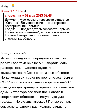
dodge
-
02 мар 2023 10:34
словесник » 02 мар 2023 09:48
Документ Московского горсовета общества
"Спартак". Во исполнение, что интересно,
распоряжения Совмина.
Подпись -- председатель горсовета Горьков.
Кроме "во исполнение", есть и основание --
Письмо Центрального Совета Союза
спортивных обществ.
Володя, спасибо.
Из этого следует, что юридически местом
работы всё таки был не ФК Спартак, коль
распоряжения Совмин отдавал, а
ходатайствовал Союз спортивных обществ.
Но до конца ситуация не прояснилась. Был в
СССР профессиональный спорт или нет? С
окладами для тренеров, врачей, массажистов,
администратора всё понятно. Работа в
спортивном обществе. Физкультура для
граждан. Но оклады игроков? Прямо вот так
согласно штатному расписанию оклад не