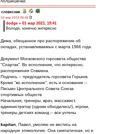
полшишечки.
словесник
-
02 мар 2023 09:48
dodge » 01 мар 2023, 19:41
Володя, конечно интересно
Дима, обещанное про распоряжение об
окладах, устанавливаемых с марта 1966 года.
Документ Московского горсовета общества
"Спартак". Во исполнение, что интересно,
распоряжения Совмина.
Подпись -- председатель горсовета Горьков.
Кроме "во исполнение", есть и основание --
Письмо Центрального Совета Союза
спортивных обществ.
Начальник, тренеры, врач, массажист,
администратор (одним обходились!), игроки,
тренеры детских команд -- все учтены.
kapitan
, Павел, умоляю не вестись на
народную этимологию. Она симпатичная, но и