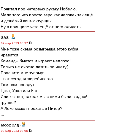
Почитал про интервью рукаку Нобелю.
Мало того что просто зеро как человек,так ещё
и дешёвый конъюктурщик.
Ну в принципе чего ещё от него ожидать…
SAS
-
02 мар 2023 08:37
Мне тоже схема розыгрыша этого кубка
нравится!
Команды бьются и играют неплохо!
Только не охотно лазить по инету(
Поясните мне тупому:
- вот сегодня жеребиловка.
Там нам попадут
Цска, Урал или К.с.
Или к.с. нет, так как мы с ними были в одной
группе?
А Локо может поехать в Питер?
...
МосфОлд
-
02 мар 2023 08:06