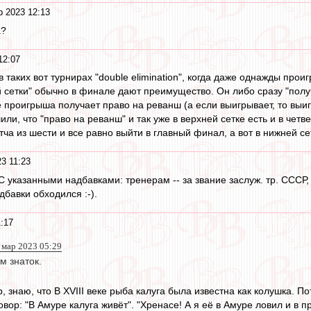
р 2023 12:13
а?
12:07
таких вот турнирах "double elimination", когда даже однажды прои
 сетки" обычно в финале дают преимущество. Он либо сразу "полу
е проигрыша получает право на реванш (а если выигрывает, то выиг
или, что "право на реванш" и так уже в верхней сетке есть и в чет
ча из шести и все равно выйти в главный финал, а вот в нижней се
3 11:23
. С указанными надбавками: тренерам -- за звание заслуж. тр. СССР
дбавки обходился :-).
:17
 мар 2023 05:29
м знаток.
, знаю, что В XVIII веке рыба калуга была известна как колушка.
вор: "В Амуре калуга живёт". "Хренасе! А я её в Амуре ловил и в пр