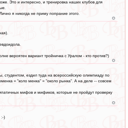
оже. Это и интересно, и тренировка наших клубов для
ые.
ично я никогда не приму попрание этого.
ная).
севдоидола.
олне вероятен вариант тройничка с Уралом - кто против?)
ды, студентом, ездил туда на всероссийскую олимпиаду по
нка = "коло менка" = "около рынка". А на деле -- совсем
импатичных мифов и мификов, которые не пройдут проверку
:-)