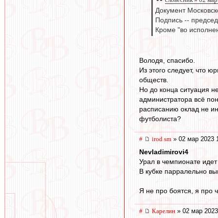
Документ Московск
Подпись -- председ
Кроме "во исполне
Володя, спасибо.
Из этого следует, что 
обществ.
Но до конца ситуация н
администратора всё пон
расписанию оклад не ин
футболиста?
#
irod sm
» 02 мар 2023 
Nevladimirovi4
Урал в чемпионате идет 
В кубке парралельно вы
Я не про боятся, я про ч
#
Карелин
» 02 мар 2023