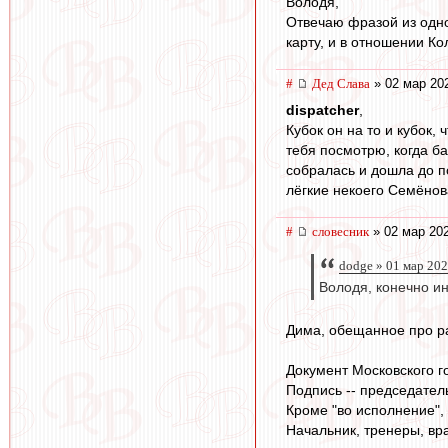
Володя,
Отвечаю фразой из одног
карту, и в отношении К
#
Дед Слава
» 02 мар 20
dispatcher
,
Кубок он на то и кубок,
тебя посмотрю, когда ба
собралась и дошла до по
лёгкие некоего Семёнов
#
словесник
» 02 мар 202
dodge » 01 мар 202
Володя, конечно и
Дима, обещанное про ра
Документ Московского г
Подпись -- председатель
Кроме "во исполнение",
Начальник, тренеры, вра