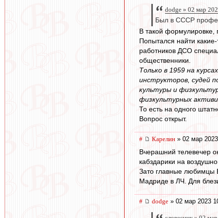
dodge » 02 мар 202
Был в СССР профе
В такой формулировке, п
Попытался найти какие-
работников ДСО специал
общественники.
Только в 1959 на курс
инструкторов, судей п
культуры и физкультур
физкультурных активи
То есть на одного штат
Вопрос открыт.
#
Карелин
» 02 мар 2023
Вчерашний телевечер ок
кабздарики на воздушно
Зато главные любимцы В
Мадриде в ЛЧ. Для блез
#
dodge
» 02 мар 2023 1
словесник » 02 мар