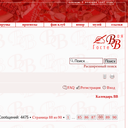
орумы
прогнозы
фан-клуб
юмор
музей
ссылки
Расширенный поиск
FAQ
Регистрация
Вход
Календарь ВВ
88
Сообщений: 4475 •
Страница
88
из
90
•
1
...
85
86
87
89
90