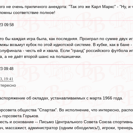
о не очень приличного анекдота: "Так это же Карл Маркс" - "Ну, и ч
оломны соответствие полное!
23 09:58
 что бы каждая игра была, как последняя. Проиграл по сумме двух иг
мжы возьмут кубок по этой идиотской системе. В кубке, как в бане 
луфинала - честь ей и хвала. Если "гранд" российского футбола игр
а, а не даёт второй шанс на полшишечки.
3 09:48
3, 19:41
нтересно
споряжение об окладах, устанавливаемых с марта 1966 года.
орсовета общества "Спартак". Во исполнение, что интересно, рас
 горсовета Горьков.
 есть и основание -- Письмо Центрального Совета Союза спортивн
ч, массажист, администратор (одним обходились!), игроки, тренеры