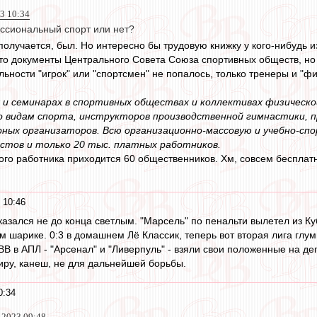
3 10:34
ссиональный спорт или нет?
олучается, был. Но интересно бы трудовую книжку у кого-нибудь из
то документы Центрального Совета Союза спортивных обществ, но о
ьности "игрок" или "спортсмен" не попалось, только тренеры и "фи
ах и семинарах в спортивных обществах и коллективах физичес
о видам спорта, инструкторов производственной гимнастики, 
ных организаторов. Всю организационно-массовую и учебно-сп
стов и только 20 тыс. платных работников.
ного работника приходится 60 общественников. Хм, совсем бесплат
 10:46
азался не до конца светлым. "Марсель" по пенальти вылетел из К
м шарике. 0:3 в домашнем Лё Классик, теперь вот вторая лига глум
В в АПЛ - "Арсенал" и "Ливерпуль" - взяли свои положенные на де
иру, канеш, не для дальнейшей борьбы.
0:34
 2023 09:48