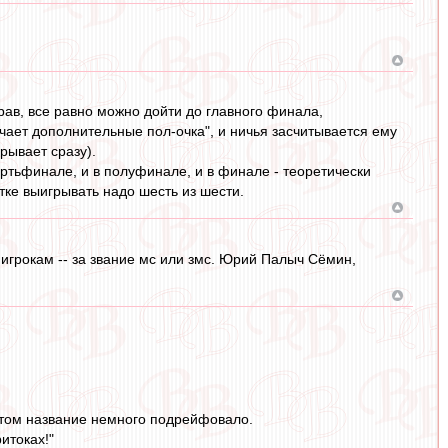
грав, все равно можно дойти до главного финала,
чает дополнительные пол-очка", и ничья засчитывается ему
рывает сразу).
вертьфинале, и в полуфинале, и в финале - теоретически
тке выигрывать надо шесть из шести.
, игрокам -- за звание мс или змс. Юрий Палыч Сёмин,
 Потом название немного подрейфовало.
итоках!"