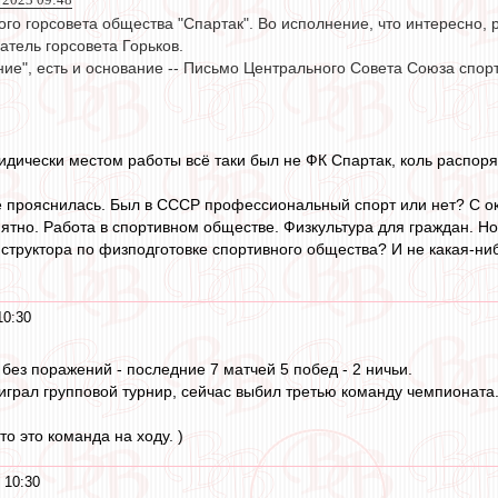
ого горсовета общества "Спартак". Во исполнение, что интересно,
атель горсовета Горьков.
ние", есть и основание -- Письмо Центрального Совета Союза спор
юридически местом работы всё таки был не ФК Спартак, коль распо
е прояснилась. Был в СССР профессиональный спорт или нет? С ок
ятно. Работа в спортивном обществе. Физкультура для граждан. Но
структора по физподготовке спортивного общества? И не какая-ниб
10:30
без поражений - последние 7 матчей 5 побед - 2 ничьи.
играл групповой турнир, сейчас выбил третью команду чемпионата
то это команда на ходу. )
 10:30