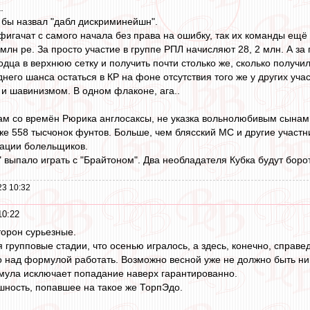
.
бы назвал "дабл дискриминейшн".
фигачат с самого начала без права на ошибку, так их команды ещё 
2 млн ре. За просто участие в группе РПЛ начисляют 28, 2 млн. А за
дца в верхнюю сетку и получить почти столько же, сколько получил
его шанса остаться в КР на фоне отсутствия того же у других учас
и шавинизмом. В одном флаконе, ага..
ам со времён Рюрика англосаксы, не указка вольнолюбивым сынам. 
уже 558 тысчонок фунтов. Больше, чем блясский МС и другие участн
тации болельщиков.
" выпало играть с "Брайтоном". Два необладателя Кубка будут боро
23 10:32
10:22
торон сурьезные.
 групповые стадии, что осенью игралось, а здесь, конечно, справе
 над формулой работать. Возможно весной уже не должно быть ни
мула исключает попадание наверх гарантированно.
шность, попавшее на такое же ТорпЭдо.