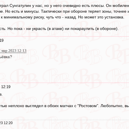
 играл Сунгатулин у нас, но у него очевидно есть плюсы. Он мобилен
ле. Но есть и минусы. Тактически при обороне теряет зоны, точнее 
к минимальному риску, чуть что - назад. Но может это установка.
ть. Но пока - ни украсть (в атаке) ни покараулить (в обороне).
19
2 мар 2023 12:13
ьёвка?
 12:19
в.
тью неплохо выглядел в обоих матчах с "Ростовом". Любопытно, вы
23 12:20