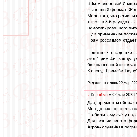
ВВсем здоровья! И мира
Нынешний формат КР я 
Мало того, что регионы 
тыров, в 3-6 раундах - 
немотивированного выхо
Ну и применение последн
Прям россизмом отдаёт 
Понятно, что гадящие н
этот "Гримсби" хапнул 
бесчеловечной эксплуа
К слову, "Гримсби Тауну
Редактировалось 02 мар 20
#
irod sm
» 02 мар 2023 
Даа, аргументы обеих с
Мне до сих пор нравится
По-большому счёту надо
Для низших лиг эта фор
Акрон- случайная погре