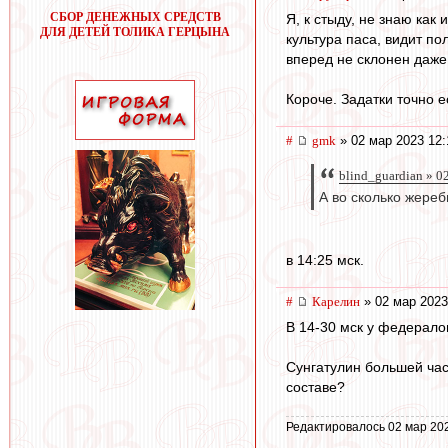
СБОР ДЕНЕЖНЫХ СРЕДСТВ
Я, к стыду, не знаю как
ДЛЯ ДЕТЕЙ ТОЛИКА ГЕРЦЫНА
культура паса, видит по
вперед не склонен даже 
Короче. Задатки точно ес
#
gmk
» 02 мар 2023 12:
blind_guardian » 0
А во сколько жереб
в 14:25 мск.
#
Карелин
» 02 мар 2023
В 14-30 мск у федерало
Сунгатулин большей час
составе?
Редактировалось 02 мар 20