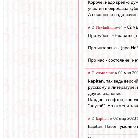
Короче, надо крепко ду
участия в евро/азиа кубк
А весеннюю надо изменя
#
Nevladimirovi4
» 02 ма
Про кубок - «Нравится, 
Про интервью - (про Ноб
Про нас - состояние "не
#
словесник
» 02 мар 202
kapitan
, так ведь верс
русскому и литературе,
другое значение.
Пардон за офтоп, конеч
"наукой". Но отменять и
#
kapitan
» 02 мар 2023 
kapitan, Павел, умоляю 
____________________