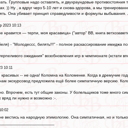
мать. Групповые надо оставлять, и двухраундовые противостояния т
ах. )) Ну , а вдруг черз 5-10 лет и снова-здорова, а мы тренированн
ть. Она убивает принцип справедливости и формулы выбывания. Л
р 2023 10:13
не нравится — терпи, моя красавица» ("автор" ВВ, книга ветхозавет
еля) - "Молодессс, билять!!!" - полное раскассирование имиджа п
терпеливого ожидания" возобновления игр в чемпионате (кстати вп
3 10:11
ий красивых -- не одна! Коломна на Коломенке. Когда в дремучие го
 нам экскурсовод предложила ещё более симпатичную версию. Коломе
но. Впрочем, есть тут общие законы. У болельщиков тоже много с
х вряд ли нужно и возможно :-.
10:02
не вестись на народную этимологию. Она симпатичная, но и только 
________________________