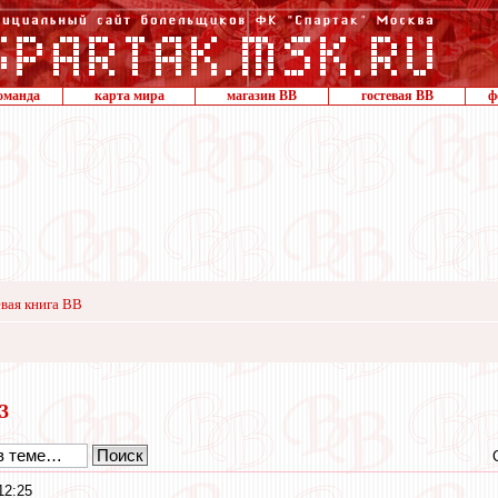
оманда
карта мира
магазин ВВ
гостевая ВВ
ф
вая книга ВВ
23
12:25