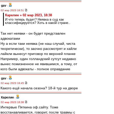
gav
-
02 мар 2023 18:51
Карелин » 02 мар 2023, 18:38
И что теперь будет? Неявка в суд как
классифицируется? Хоть в какой стране..
Так нет неявки - он будет представлен
адвокатами
Ну а если таки неявка (не наш случай, чиста
теоретически), то заочно рассмотрят и хайли
лайкли вынесут приговор по верхней планке
Например, один голландский сутсут недавно
вынес пожизненное не явившимся, а тому, от
кого были адвокаты - полное оправдание
gav
-
02 мар 2023 18:45
Какого ещё начала сезона? 18-й тур на дворе
Карелин
-
02 мар 2023 18:38
Интервью Пяткина оф.сайту. Тоже
восстанавливается, говорит, после травмы с