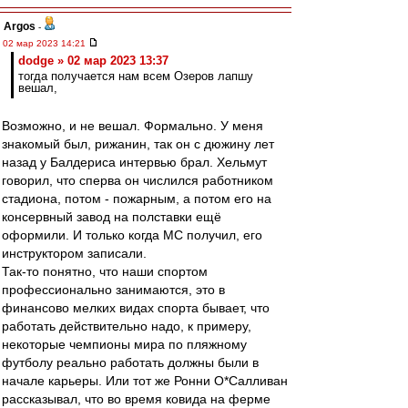
Argos
-
02 мар 2023 14:21
dodge » 02 мар 2023 13:37
тогда получается нам всем Озеров лапшу
вешал,
Возможно, и не вешал. Формально. У меня
знакомый был, рижанин, так он с дюжину лет
назад у Балдериса интервью брал. Хельмут
говорил, что сперва он числился работником
стадиона, потом - пожарным, а потом его на
консервный завод на полставки ещё
оформили. И только когда МС получил, его
инструктором записали.
Так-то понятно, что наши спортом
профессионально занимаются, это в
финансово мелких видах спорта бывает, что
работать действительно надо, к примеру,
некоторые чемпионы мира по пляжному
футболу реально работать должны были в
начале карьеры. Или тот же Ронни О*Салливан
рассказывал, что во время ковида на ферме