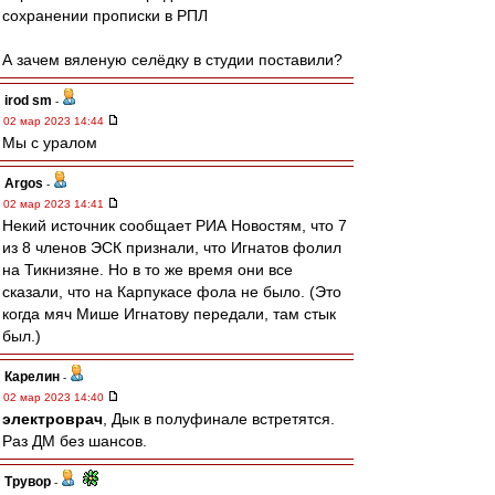
сохранении прописки в РПЛ
А зачем вяленую селёдку в студии поставили?
irod sm
-
02 мар 2023 14:44
Мы с уралом
Argos
-
02 мар 2023 14:41
Некий источник сообщает РИА Новостям, что 7
из 8 членов ЭСК признали, что Игнатов фолил
на Тикнизяне. Но в то же время они все
сказали, что на Карпукасе фола не было. (Это
когда мяч Мише Игнатову передали, там стык
был.)
Карелин
-
02 мар 2023 14:40
электроврач
, Дык в полуфинале встретятся.
Раз ДМ без шансов.
Трувор
-