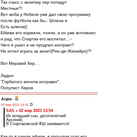
Так счасс с зениткку хер попадут
Местные?!
Вот зюба у Нобеля уже дал свою программу
после футбола как бы,- Шлюха и
Есть шлюха((
БАмжи его кормили, поили, а он уже вспомнил
и рад, что Спартак его воспитал...:-
Чего я ушел и не продлил контракт?
Не хотел играть за зенит(Рио-де-Жинейро)?!
Вот Мерзкий Хер....
Ладно-
"Горбатого могила исправит"...
Популист Херов
Argos
-
02 мар 2023 14:02
SAS » 02 мар 2023 13:54
Их младший сын, десятилетний
Арсений,
В Спартаковской ФШ занимается!
Как-то в одном эфире, в прошлом году его