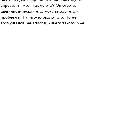
спросили - мол, как же это? Он ответил
шавинистически - его, мол, выбор, его и
проблемы. Ну, что-то около того. Но не
возмущался, не злился, ничего такого. Уже
хорошо.
Может, и правда - все в душ
е
за Спартак топят?
SAS
-
02 мар 2023 13:54
gav
,
Кстати, про шаву?!
Его бывшая
Юлия Барановская нормальная женщина и...
Правильная!!!
Их младший сын, десятилетний
Арсений,
В Спартаковской ФШ занимается!!!
А шава?...
Дело вкуса, как футболиста и сейчас на ТВ...
морон
-
02 мар 2023 13:41
yamse » 02 мар 2023 13:31