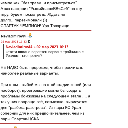
чемпе как.."без травм, и присмотреться"
А как настроит "РыжийнашеВВ<C>ё" на эту
игру, будем посмотреть. Ждать.не
долго...перезимовали )))
СПАРТАК ЧЕМПИОН! Ура Товарищи!
Nevladimirovi4
-
02 мар 2023 16:33
Nevladimirovi4 » 02 мар 2023 10:13
кстати вполне вероятен вариант тройничка с
Уралом - кто против?
НЕ НАДО быть пророком, чтобы просчитать
наиболее реальные варианты.
При этом - выбей мы на этой стадии коней (или
наоборот), проигравшие могли бы создать
проблемы бомжикам на следующем этапе .... а
так у них попроще всё, возможно, вырисуется
для "разбега-разогрева". Из пары КС-Урал
соперник для них предпочтительнее, чем из
пары Спартак-ЦСКА.