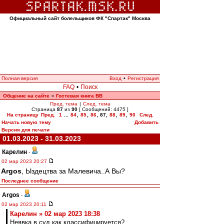
Официальный сайт болельщиков ФК "Спартак" Москва
Полная версия
Вход
•
Регистрация
FAQ
•
Поиск
Общение на сайте
Гостевая книга ВВ
»
Пред. тема
|
След. тема
Страница
87
из
90
[ Сообщений: 4475 ]
На страницу
Пред.
1
...
84
,
85
,
86
,
87
,
88
,
89
,
90
След.
Начать новую тему
Добавить
Версия для печати
01.03.2023 - 31.03.2023
Карелин
-
02 мар 2023 20:27
Argos
, Ыздецтва за Малевича..А Вы?
Последнее сообщение
Argos
-
02 мар 2023 20:11
Карелин » 02 мар 2023 18:38
Неявка в суд как классифицируется?