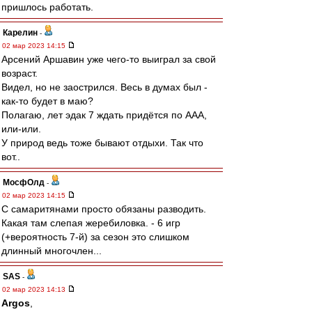
пришлось работать.
Карелин
-
02 мар 2023 14:15
Арсений Аршавин уже чего-то выиграл за свой
возраст.
Видел, но не заострился. Весь в думах был -
как-то будет в маю?
Полагаю, лет эдак 7 ждать придётся по ААА,
или-или.
У природ ведь тоже бывают отдыхи. Так что
вот..
МосфОлд
-
02 мар 2023 14:15
С самаритянами просто обязаны разводить.
Какая там слепая жеребиловка. - 6 игр
(+вероятность 7-й) за сезон это слишком
длинный многочлен...
SAS
-
02 мар 2023 14:13
Argos
,