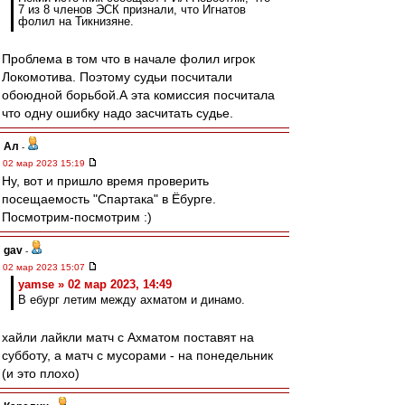
7 из 8 членов ЭСК признали, что Игнатов
фолил на Тикнизяне.
Проблема в том что в начале фолил игрок
Локомотива. Поэтому судьи посчитали
обоюдной борьбой.А эта комиссия посчитала
что одну ошибку надо засчитать судье.
Ал
-
02 мар 2023 15:19
Ну, вот и пришло время проверить
посещаемость "Спартака" в Ёбурге.
Посмотрим-посмотрим :)
gav
-
02 мар 2023 15:07
yamse » 02 мар 2023, 14:49
В ебург летим между ахматом и динамо.
хайли лайкли матч с Ахматом поставят на
субботу, а матч с мусорами - на понедельник
(и это плохо)