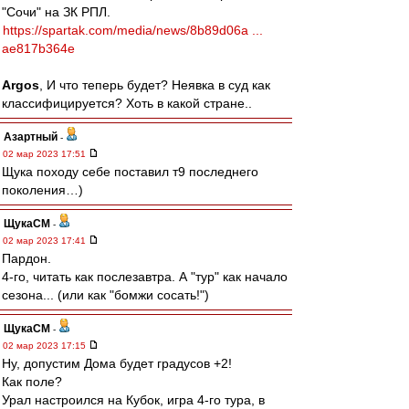
"Сочи" на ЗК РПЛ.
https://spartak.com/media/news/8b89d06a ...
ae817b364e
Argos
, И что теперь будет? Неявка в суд как
классифицируется? Хоть в какой стране..
Азартный
-
02 мар 2023 17:51
Щука походу себе поставил т9 последнего
поколения…)
ЩукаСМ
-
02 мар 2023 17:41
Пардон.
4-го, читать как послезавтра. А "тур" как начало
сезона... (или как "бомжи сосать!")
ЩукаСМ
-
02 мар 2023 17:15
Ну, допустим Дома будет градусов +2!
Как поле?
Урал настроился на Кубок, игра 4-го тура, в