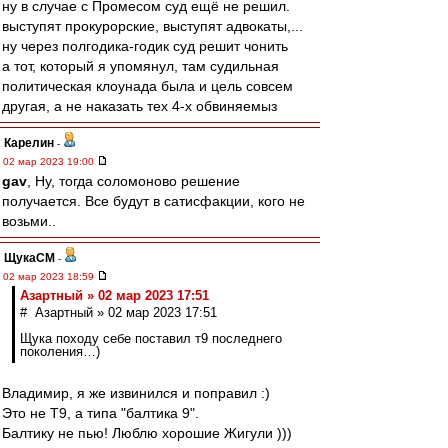
ну в случае с Промесом суд ещё не решил.
выступят прокурорские, выступят адвокаты,...
ну через полгодика-годик суд решит чонить
а тот, который я упомянул, там судильная
политическая клоунада была и цель совсем
другая, а не наказать тех 4-х обвиняемыз
Карелин
-
02 мар 2023 19:00
gav
, Ну, тогда соломоново решение
получается. Все будут в сатисфакции, кого не
возьми..
ЩукаСМ
-
02 мар 2023 18:59
Азартный » 02 мар 2023 17:51
# Азартный » 02 мар 2023 17:51
Щука походу себе поставил т9 последнего
поколения…)
Владимир, я же извинился и поправил :)
Это не Т9, а типа "балтика 9".
Балтику не пью! Люблю хорошие Жигули )))