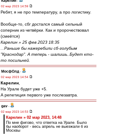
Карелин
-
02 мар 2023 14:59
Ребят, я не про температуру, а про логистику.
Вообще-то, сбг достался самый сильный
соперник из четвёрки. Как и пророчествовал
(смеётся)
Карелин » 25 фев 2023 18:35
...Раньше бы нажеребили сб-голубым
"Краснодар". А теперь - шалишь..Будет кто-
то посильней.
МосфОлд
-
02 мар 2023 14:54
Карелин
,
На Урале будет уже +5.
А репетиция первого уже послезавтра.
gav
-
02 мар 2023 14:53
Карелин » 02 мар 2023, 14:48
По мне фигово, что ответка на Урале. Было
бы наоборот - весь апрель не выезжали б из
Москвы