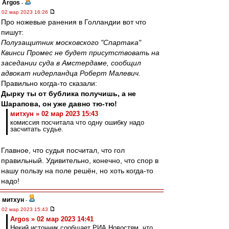
Argos
-
02 мар 2023 16:26
Про ножевые ранения в Голландии вот что
пишут:
Полузащитник московского "Спартака"
Квинси Промес не будет присутствовать на
заседании суда в Амстердаме, сообщил
адвокат нидерландца Роберт Малевич.
Правильно когда-то сказали:
Дырку ты от бублика получишь, а не
Шарапова, он уже давно тю-тю!
митхун » 02 мар 2023 15:43
комиссия посчитала что одну ошибку надо
засчитать судье.
Главное, что судья посчитал, что гол
правильный. Удивительно, конечно, что спор в
нашу пользу на поле решён, но хоть когда-то
надо!
митхун
-
02 мар 2023 15:43
Argos » 02 мар 2023 14:41
Некий источник сообщает РИА Новостям, что