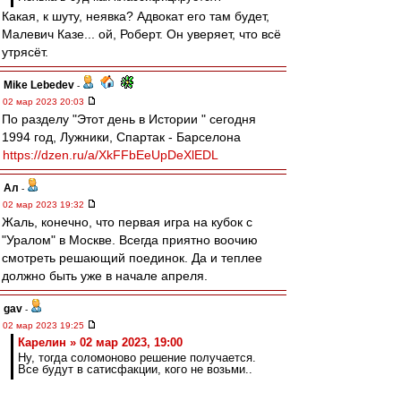
Какая, к шуту, неявка? Адвокат его там будет,
Малевич Казе... ой, Роберт. Он уверяет, что всё
утрясёт.
Mike Lebedev
-
02 мар 2023 20:03
По разделу "Этот день в Истории " сегодня
1994 год, Лужники, Спартак - Барселона
https://dzen.ru/a/XkFFbEeUpDeXlEDL
Ал
-
02 мар 2023 19:32
Жаль, конечно, что первая игра на кубок с
"Уралом" в Москве. Всегда приятно воочию
смотреть решающий поединок. Да и теплее
должно быть уже в начале апреля.
gav
-
02 мар 2023 19:25
Карелин » 02 мар 2023, 19:00
Ну, тогда соломоново решение получается.
Все будут в сатисфакции, кого не возьми..