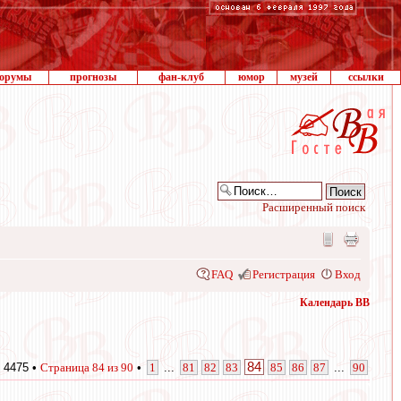
орумы
прогнозы
фан-клуб
юмор
музей
ссылки
Расширенный поиск
FAQ
Регистрация
Вход
Календарь ВВ
84
 4475 •
Страница
84
из
90
•
1
...
81
82
83
85
86
87
...
90