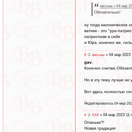
авоська » 04 мар 2
Обязательно!
ну тогда каноническое 
ватник - это "ура-патри
патриотизм в себе
и Юра, конечно же, силь
#
авоська
» 04 мар 2023 
gav
,
Конечно считаю.Обязат
Но в эту тему лучше не 
Вот здесь полностью со
Редактировалось 04 мар 202
#
SAS
» 04 мар 2023 11:
Опаньки?!
Новая градация: