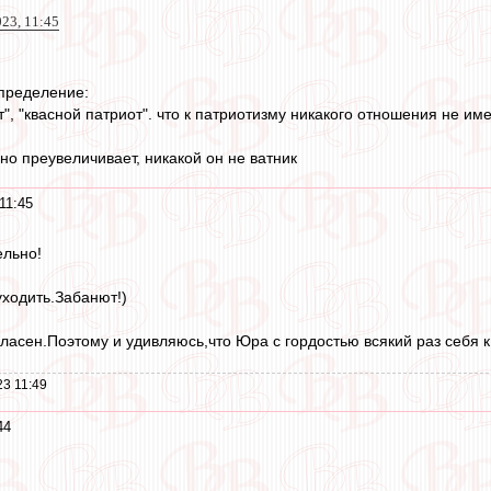
023, 11:45
определение:
от", "квасной патриот". что к патриотизму никакого отношения не им
но преувеличивает, никакой он не ватник
11:45
ельно!
уходить.Забанют!)
гласен.Поэтому и удивляюсь,что Юра с гордостью всякий раз себя к
3 11:49
44