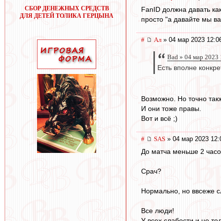
СБОР ДЕНЕЖНЫХ СРЕДСТВ
FanID должна давать как
ДЛЯ ДЕТЕЙ ТОЛИКА ГЕРЦЫНА
просто "а давайте мы в
#
Ал
» 04 мар 2023 12:0
Bad » 04 мар 2023 
Есть вполне конкр
Возможно. Но точно так
И они тоже правы.
Вот и всё ;)
#
SAS
» 04 мар 2023 12:
До матча меньше 2 часов
Срач?
Нормально, но ввсеже с
Все люди!
У всех слабости и не то