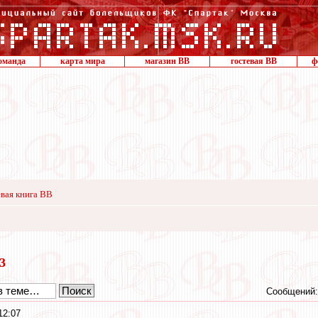
оманда
карта мира
магазин ВВ
гостевая ВВ
ф
вая книга ВВ
23
Сообщений:
12:07