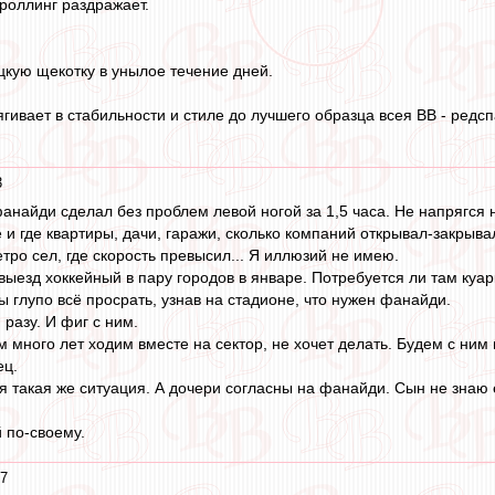
роллинг раздражает.
цкую щекотку в унылое течение дней.
ягивает в стабильности и стиле до лучшего образца всея ВВ - редс
3
фанайди сделал без проблем левой ногой за 1,5 часа. Не напрягся н
е и где квартиры, дачи, гаражи, сколько компаний открывал-закрывал
етро сел, где скорость превысил... Я иллюзий не имею.
ыезд хоккейный в пару городов в январе. Потребуется ли там куар
 глупо всё просрать, узнав на стадионе, что нужен фанайди.
разу. И фиг с ним.
ым много лет ходим вместе на сектор, не хочет делать. Будем с ним 
ец.
ня такая же ситуация. А дочери согласны на фанайди. Сын не знаю
 по-своему.
47