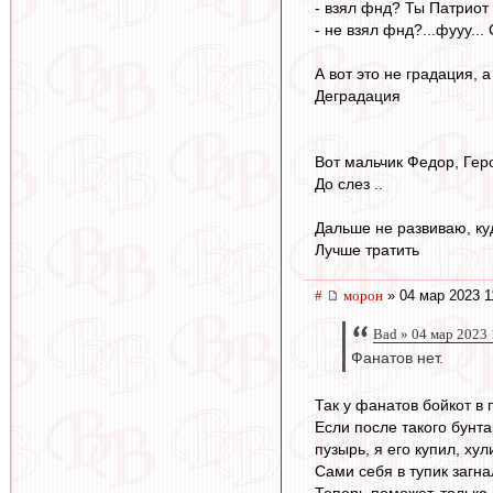
- взял фнд? Ты Патриот 
- не взял фнд?...фууу...
А вот это не градация, а
Деградация
Вот мальчик Федор, Герой
До слез ..
Дальше не развиваю, ку
Лучше тратить
#
морон
» 04 мар 2023 1
Bad » 04 мар 2023 
Фанатов нет.
Так у фанатов бойкот в
Если после такого бунт
пузырь, я его купил, ху
Сами себя в тупик загна
Теперь поможет, только