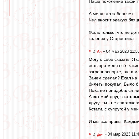
Наше поколение такой т
А меня это забавляет.
Чел вносит эдакую бляц
Жаль только, что не дот
коленях у Старостина.
#
Ал
» 04 мар 2023 11:5
Могу о себе сказать. Я 
есть про меня всё: каки
загранпаспорте, где в м
Зачем сделал? Ехал на в
билеты покупал. Было бы
Пока не понадобился ни 
А вот мой друг, с котор
другу: ты - не спартаков
Кстати, с супругой у ме
И мы все правы. Каждый
#
gav
» 04 мар 2023 11: