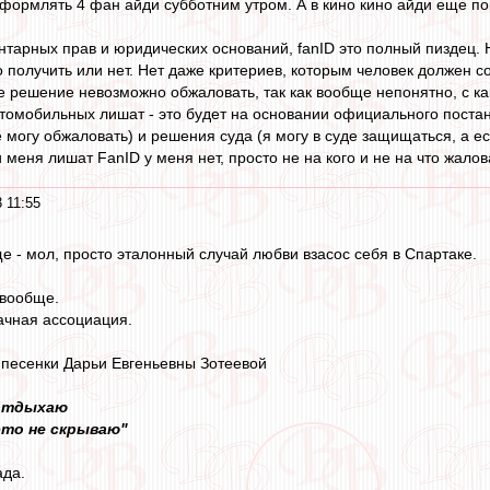
оформлять 4 фан айди субботним утром. А в кино кино айди еще по
ентарных прав и юридических оснований, fanID это полный пиздец.
 получить или нет. Нет даже критериев, которым человек должен с
 решение невозможно обжаловать, так как вообще непонятно, с как
томобильных лишат - это будет на основании официального пост
е могу обжаловать) и решения суда (я могу в суде защищаться, а е
 меня лишат FanID у меня нет, просто не на кого и не на что жалов
 11:55
е - мол, просто эталонный случай любви взасос себя в Спартаке.
 вообще.
ачная ассоциация.
 песенки Дарьи Евгеньевны Зотеевой
 отдыхаю
 это не скрываю"
да.