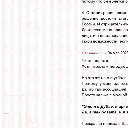
потому что он ебнется 
4. С точки зрения элем
решение, достоин ты его
России. И отрицательное
Даже если меня прав ав
лица, и я постановлени
такой возможности, если
#
mmmmm
» 04 мар 2023
Чисто поржать.
Хотя, можно и негодующ
Но это же не о футболе
Поэтому, у меня однозн
Да что там ассоциация!
Просто калька с модной
"Это я в Дубае, я щя
Да, я так богата, и я
Прекрасно понимаю Вла