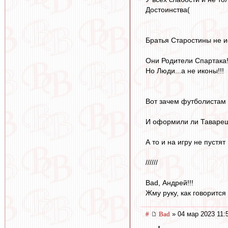
Достоинства(
Братья Старостины не и
Они Родители Спартака!!
Но Люди...а не иконы!!!
Вот зачем футболистам
И оформили ли Тавареш 
А то и на игру не пустят
//////
Bad, Андрей!!!
Жму руку, как говорится на
#
Bad
» 04 мар 2023 11: