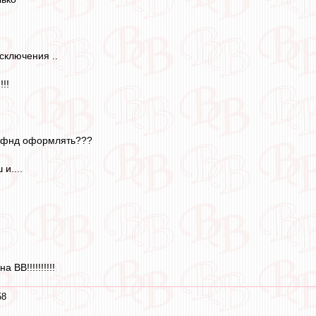
сключения ..
!!
 фнд оформлять???
и....
 ВВ!!!!!!!!!!
58