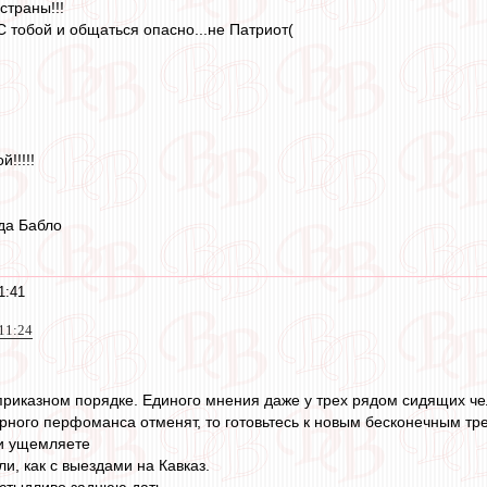
страны!!!
 С тобой и общаться опасно...не Патриот(
!!!!!
да Бабло
1:41
11:24
 приказном порядке. Единого мнения даже у трех рядом сидящих че
арного перфоманса отменят, то готовьтесь к новым бесконечным т
ли ущемляете
ли, как с выездами на Кавказ.
 стыдливо заднюю дать