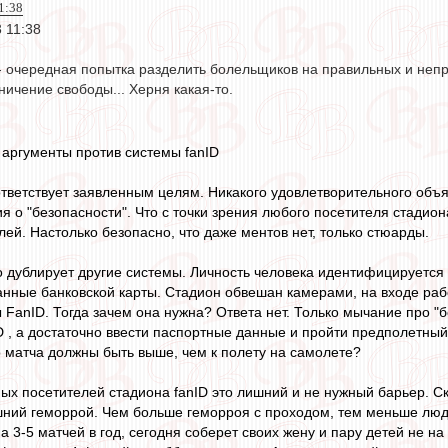
1:38
 11:38
 - очередная попытка разделить болельщиков на правильных и непр
ничение свободы... Херня какая-то.
 аргументы против системы fanID
ответствует заявленным целям. Никакого удовлетворительного объя
 о "безопасности". Что с точки зрения любого посетителя стадиона
ей. Настолько безопасно, что даже ментов нет, только стюарды.
о дублирует другие системы. Личность человека идентифицируется
нные банковской карты. Стадион обвешан камерами, на входе ра
 FanID. Тогда зачем она нужна? Ответа нет. Только мычание про "
D , а достаточно ввести паспортные данные и пройти предполетный
 матча должны быть выше, чем к полету на самолете?
ых посетителей стадиона fanID это лишний и не нужный барьер. Ск
шний геморрой. Чем больше геморроя с проходом, тем меньше люд
 3-5 матчей в год, сегодня соберет своих жену и пару детей не на 