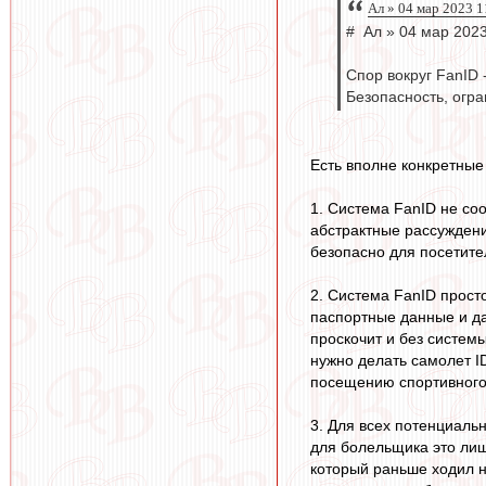
Ал » 04 мар 2023 1
# Ал » 04 мар 2023
Спор вокруг FanID
Безопасность, огра
Есть вполне конкретные
1. Система FanID не со
абстрактные рассуждения
безопасно для посетител
2. Система FanID прост
паспортные данные и да
проскочит и без системы
нужно делать самолет I
посещению спортивного
3. Для всех потенциальн
для болельщика это ли
который раньше ходил на