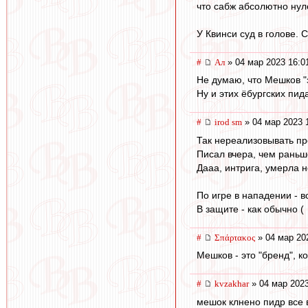
что сабж абсолютно нул
У Квинси суд в голове. 
#
Ал
» 04 мар 2023 16:0
Не думаю, что Мешков "з
Ну и этих ëбургских пид
#
irod sm
» 04 мар 2023 
Так нереализовывать про
Писал вчера, чем раньш
Дааа, интрига, умерла 
По игре в нападении - в
В защите - как обычно (
#
Σπάρτακος
» 04 мар 20
Мешков - это "бренд", ко
#
kvzakhar
» 04 мар 2023
мешок клнено пидр все 