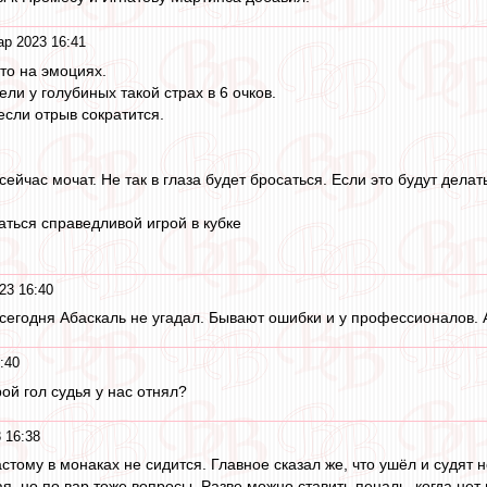
ар 2023 16:41
то на эмоциях.
ели у голубиных такой страх в 6 очков.
если отрыв сократится.
ейчас мочат. Не так в глаза будет бросаться. Если это будут делат
аться справедливой игрой в кубке
23 16:40
сегодня Абаскаль не угадал. Бывают ошибки и у профессионалов. 
:40
рой гол судья у нас отнял?
 16:38
стому в монаках не сидится. Главное сказал же, что ушёл и судят
я, но по вар тоже вопросы. Разве можно ставить пеналь, когда нет