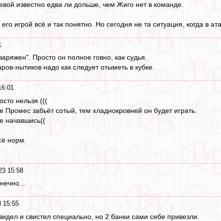
евой известно едва ли дольше, чем Жиго нет в команде.
С его игрой всё и так понятно. Но сегодня не та ситуация, когда в 
1
аряжен". Просто он полное говно, как судья.
аров-нытиков надо как следует отыметь в кубке.
16:01
сто нельзя (((
е Промес забьёт сотый, тем хладнокровней он будет играть.
не начавшись((
сё норм.
23 15:58
нечно...
 15:55
видел и свистел специально, но 2 банки сами себе привезли.