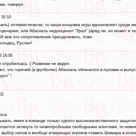
ам, говорун.
 16:10
нчить) оптимистически, то наша концовка игры вдохновляет среди м
ценарию, или Абаскаль недооценил "Урал" (вряд ли, но может и так
 И кем это сопротивление преодолевать, тоже.
Молодец, Руслан!
3 16:05
 отрубилсась :( Развязки не видел.
л, что горячий (в футболке) Абаскаль облачился в пуховик и выпуст
роч" !
03
оса:
ывать, имея в команде только одного высококачественного защитни
таются заткнуть то низкопробными свободными агентами, то нев
й выбор напов и вообще атакующих игроков ставить Шамара в основ