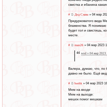
свистка и ебанина какая
#
Дед Слава
» 04 мар 20
Придурковатого вида Ме
блаженства. Я понимаю о
будет гол и свистишь, к
месте.
#
man26
» 04 мар 2023 1
wod » 04 мар 2023
Валера, думаю, что, по 
давно не было. Ещё вед
#
bashk
» 04 мар 2023 1
Мем на входе
Мем на выходе:
мешок помог мешкам