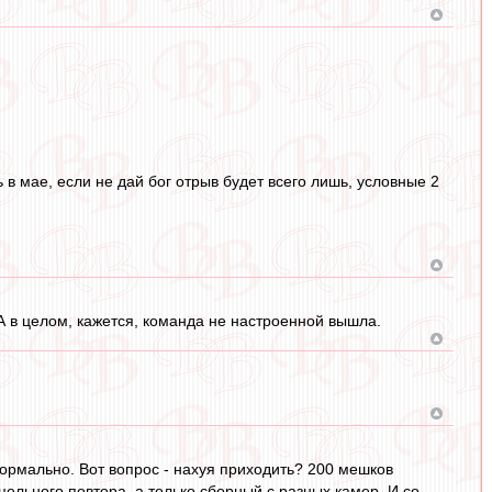
ь в мае, если не дай бог отрыв будет всего лишь, условные 2
А в целом, кажется, команда не настроенной вышла.
 нормально. Вот вопрос - нахуя приходить? 200 мешков
 цельного повтора, а только сборный с разных камер. И со