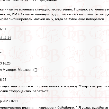
уже никак не изменить ситуацию, естественно. Пришлось отменять г
ности, ИМХО - чисто лажанул пидор, хоть и зассал потом, но поздн
дисквалифицировали матчей на 5, тогда за Кубок еще поборемся.
6:31
23 16:24
".
3 16:26
л Муходох-Мешков...(((
6:24
 судьи знают, что все спорные моменты в пользу "Спартака" рассм
ротив стопроцентно "залетают".
р 2023 16:11
 мистического влияния пиздливости бейсболки. " Я ушел, судейств