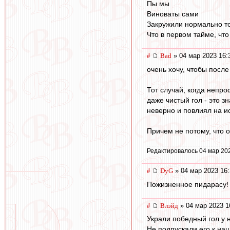
Пы мы
Виноваты сами
Закружили нормально т
Что в первом тайме, что
#
Bad
» 04 мар 2023 16:
очень хочу, чтобы посл
Тот случай, когда непр
даже чистый гол - это 
неверно и повлиял на и
Причем не потому, что о
Редактировалось 04 мар 20
#
DyG
» 04 мар 2023 16:
Пожизненное пидарасу!
#
Влэйд
» 04 мар 2023 1
Украли победный гол у 
Не подпускали его к наш