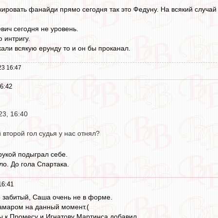
ировать фанайди прямо сегодня так это Федуну. На всякий случай 
вич сегодня не уровень.
 интригу.
кали всякую ерунду то и он бы проканал.
23 16:47
6:42
23, 16:40
й второй гол судья у нас отнял?
рукой подыграл себе.
ло. До гола Спартака.
16:41
 забитый, Саша очень не в форме.
амаром на данный момент.(
 к Промесу и Игнатову Мартинса добавил.