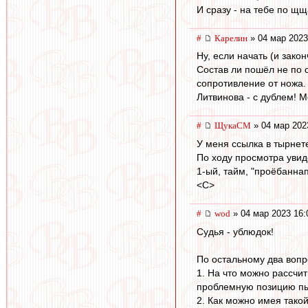
И сразу - на тебе по щщ
#
Карелин
» 04 мар 2023
Ну, если начать (и зако
Состав ли пошёл не по с
сопротивление от ножа.
Литвинова - с дублем! 
#
ЩукаСМ
» 04 мар 202
У меня ссылка в тырнете
По ходу просмотра увиде
1-ый, тайм, "проёбаннап
<C>
#
wod
» 04 мар 2023 16:
Судья - ублюдок!
По остальному два вопр
1. На что можно рассчит
проблемную позицию пы
2. Как можно имея тако