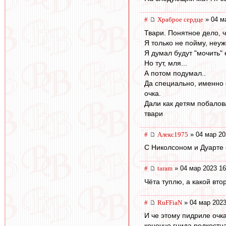
#
Храброе сердце
» 04 м
Твари. Понятное дело, ч
Я только не пойму, неуж
Я думал будут "мочить" 
Но тут, мля...
А потом подумал..
Да специально, именно с
очка.
Дали как детям побалов
твари
#
Алекс1975
» 04 мар 20
С Николсоном и Дуарте 
#
taram
» 04 мар 2023 16
Чёта туплю, а какой вто
#
RuFFiaN
» 04 мар 2023
И че этому пидриле очка
конечно гнида редкостна