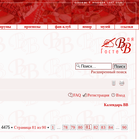
орумы
прогнозы
фан-клуб
юмор
музей
ссылки
Расширенный поиск
FAQ
Регистрация
Вход
Календарь ВВ
81
 4475 •
Страница
81
из
90
•
1
...
78
79
80
82
83
84
...
90