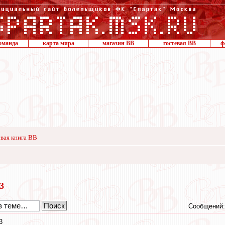
оманда
карта мира
магазин ВВ
гостевая ВВ
ф
вая книга ВВ
23
Сообщений:
3