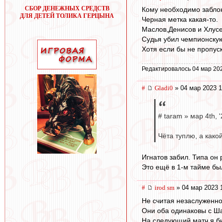
СБОР ДЕНЕЖНЫХ СРЕДСТВ
Кому необходимо заблок
ДЛЯ ДЕТЕЙ ТОЛИКА ГЕРЦЫНА
Черная метка какая-то.
Маслов,Денисов и Хлусе
Судья убил чемпионскую
Хотя если бы не пропус
Редактировалось 04 мар 20
#
Gladi0
» 04 мар 2023 1
# taram » мар 4th, '
Чёта туплю, а како
Игнатов забил. Типа он 
Это ещё в 1-м тайме бы
#
irod sm
» 04 мар 2023 
Не считая незаслуженно
Они оба одинаковы с Ш
На следующий матч я бы