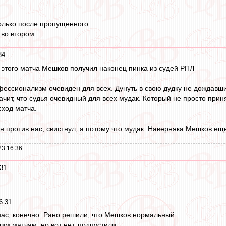
олько после пропущенного
 во втором
34
е этого матча Мешков получил наконец пинка из судей РПЛ
офессионализм очевиден для всех. Дунуть в свою дудку не дождавши
значит, что судья очевидный для всех мудак. Который не просто пр
сход матча.
н против нас, свистнул, а потому что мудак. Наверняка Мешков ещ
23 16:36
31
6:31
нас, конечно. Рано решили, что Мешков нормальный.
им матчам, но вот нет, подпустили.