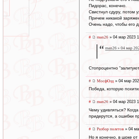
Пидорас, конечно.
Свистнул сдуру, потом 
Причем никакой заряжен
Очень надо, чтобы его 
#
man26
» 04 мар 2023 1
man26 » 04 мар 20
Стопроцентно "залитуют
#
МосфОлд
» 04 мар 202
Победа, которую похити
#
man26
» 04 мар 2023 1
Чему удивляться? Когда
придерутся, а ошибки п
#
Разбор полетов
» 04 ма
Но я конечно, в шоке от