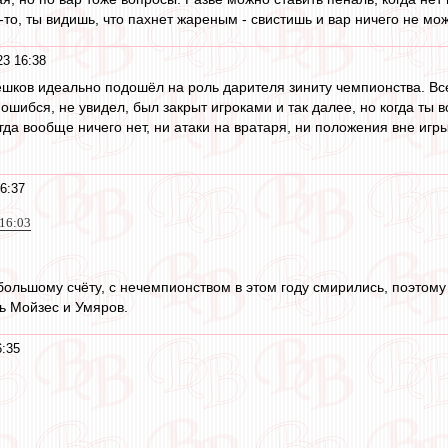
-то, ты видишь, что пахнет жареным - свистишь и вар ничего не мо
23 16:38
шков идеально подошёл на роль дарителя зиниту чемпионства. Всег
шибся, не увидел, был закрыт игроками и так далее, но когда ты в
огда вообще ничего нет, ни атаки на вратаря, ни положения вне игр
6:37
 16:03
большому счёту, с нечемпионством в этом году смирились, поэтому и
ь Мойзес и Умяров.
6:35