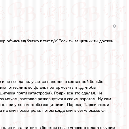
ер объяснял(близко к тексту):"Если ты защитник,ты должен
е и не всегда получается надежно в контактной борьбе
а, оттеснить во фланг, притормозить и т.д. чтобы
щитника почти катастрофа). Родри все это сделал. Не
за мячом, заставил развернуться к своим воротам. Ну сам
лять при угловом чтобы защитники - Пареха, Паршивлюк и
а на мяч посмотрели, потом когда мяч в сетке оказался
я один из защитников борется возле углового флага с чужим