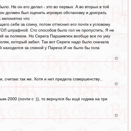
ло. Не он его делал - это во первых. А во вторых в той
н должен был оценить игровую обстановку и доиграть
ь непонятно что
его себе за спину, потом оттеснил его почти к угловому
УГОЛ штрафной. Сто способов было гол не пропустить. Я не
ищий за поляком. Но Серега Паршивлюк вообще все по уму
ляк, который забил. Так вот Сереге надо было сначала
ый находился за спиной у Парехи.И не было бы гола
ти, считаю так же. Хотя и нет предела совершенству...
-2000 (почти с :)), то вернулся бы ещё годика на три