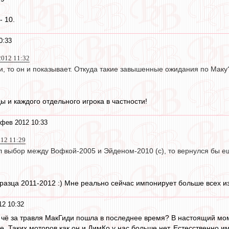
- 10.
0:33
2012 11:32
али, то он и показывает. Откуда такие завышенные ожидания по Маку
ы и каждого отдельного игрока в частности!
 фев 2012 10:33
012 11:29
л выбор между Вофкой-2005 и Эйденом-2010 (с), то вернулся бы е
азца 2011-2012 :) Мне реально сейчас импонирует больше всех из
12 10:32
 чё за травля МакГиди пошла в последнее время? В настоящий мо
е. Таких моторов как он и ДимКо у нас больше нет. Естесственно 