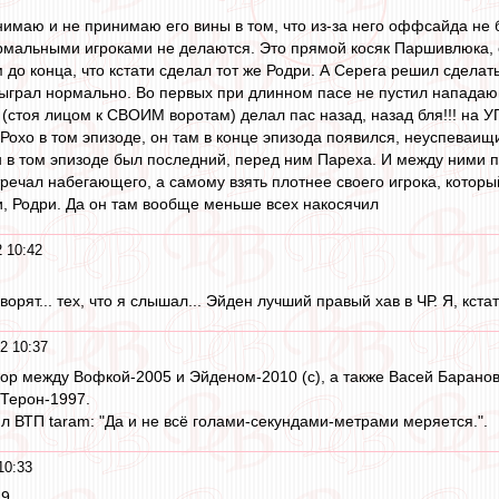
маю и не принимаю его вины в том, что из-за него оффсайда не бы
мальными игроками не делаются. Это прямой косяк Паршивлюка, о
 до конца, что кстати сделал тот же Родри. А Серега решил сделат
сыграл нормально. Во первых при длинном пасе не пустил нападающ
 (стоя лицом к СВОИМ воротам) делал пас назад, назад бля!!! на 
о Рохо в том эпизоде, он там в конце эпизода появился, неуспева
 в том эпизоде был последний, перед ним Пареха. И между ними по
тречал набегающего, а самому взять плотнее своего игрока, котор
ри, Родри. Да он там вообще меньше всех накосячил
 10:42
ворят... тех, что я слышал... Эйден лучший правый хав в ЧР. Я, кста
2 10:37
ор между Вофкой-2005 и Эйденом-2010 (с), а также Васей Барановым
Терон-1997.
ил ВТП taram: "Да и не всё голами-секундами-метрами меряется.".
10:33
29