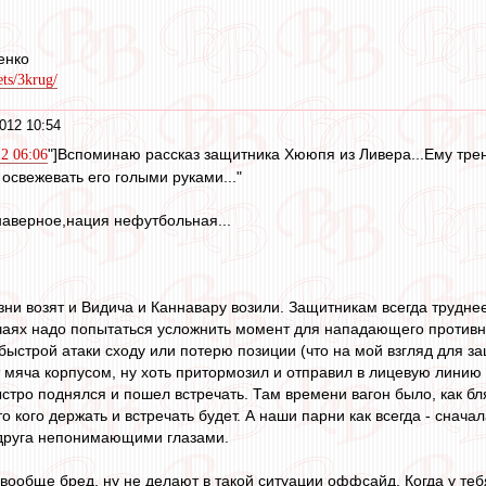
енко
ets/3krug/
012 10:54
"]Вспоминаю рассказ защитника Хююпя из Ливера...Ему трен
2 06:06
 освежевать его голыми руками..."
аверное,нация нефутбольная...
изни возят и Видича и Каннавару возили. Защитникам всегда трудне
учаях надо попытаться усложнить момент для нападающего противник
быстрой атаки сходу или потерю позиции (что на мой взгляд для за
т мяча корпусом, ну хоть притормозил и отправил в лицевую линию 
быстро поднялся и пошел встречать. Там времени вагон было, как б
 кого держать и встречать будет. А наши парни как всегда - сначал
 друга непонимающими глазами.
 вообще бред, ну не делают в такой ситуации оффсайд, Когда у теб