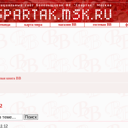
оманда
карта мира
магазин ВВ
гостевая ВВ
ф
вая книга ВВ
12
11:12