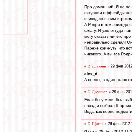
Про домашний. Я не пони
ситуации оффсайды нор
эпизод со своим игроком
А Родри в том эпизоде 
флагу. И уже оттуда нап
могу сказать ничего пр
неправильно сделал! Он
Парехе крикнуть, что вс
никакого. А вы все Род
#
Драконн
» 29 фев 2012
alex_d
,
А спецы, в один голос го
#
Джуниор
» 29 фев 201
Если бы у меня был выб
назад и выбрал Шарлиз 
Ведь, как верно подмет
#
Щиток
» 29 фев 2012 
Gzza
» 29 фев 2012 11: