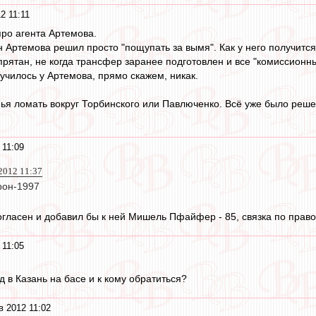
2 11:11
ро агента Артемова.
 Артемова решил просто "пощупать за вымя". Как у него получится т
прятан, не когда трансфер заранее подготовлен и все "комиссионны
училось у Артемова, прямо скажем, никак.
опья ломать вокруг Торбинского или Павлюченко. Всё уже было реше
 11:09
2012 11:37
рон-1997
огласен и добавил бы к ней Мишель Пфайфер - 85, связка по прав
 11:05
д в Казань на басе и к кому обратиться?
 2012 11:02