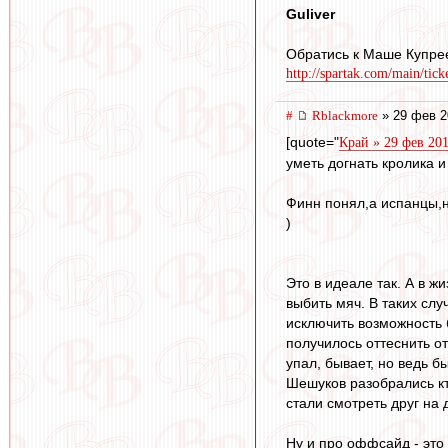
Guliver
Обратись к Маше Купре
http://spartak.com/main/tick
#
Rblackmore
» 29 фев 2
[quote="
Край » 29 фев 201
уметь догнать кролика и
Финн понял,а испанцы,н
)
Это в идеале так. А в ж
выбить мяч. В таких сл
исключить возможность 
получилось оттеснить о
упал, бывает, но ведь 
Шешуков разобрались кто
стали смотреть друг на
Ну и про оффсайд - это