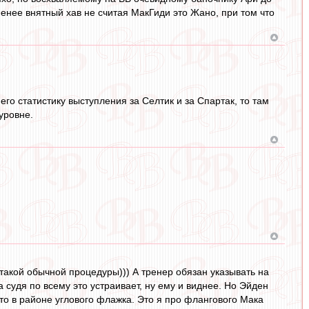
енее внятный хав не считая МакГиди это Жано, при том что
го статистику выступления за Селтик и за Спартак, то там
 уровне.
 такой обычной процедуры))) А тренер обязан указывать на
а судя по всему это устраивает, ну ему и виднее. Но Эйден
е-то в районе углового флажка. Это я про флангового Мака