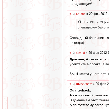
нападающим!
#
Ehidna
» 29 фев 2012 
Hmel1989 » 29 фев
очевидному баночн
Очевидный баночник - лу
никогда))
#
alex_d
» 29 фев 2012 
Драконн
, А тыкнете па
улейтайте в облака, я в
ЗЫ И кстати у него есть
#
Rblackmore
» 29 фев 2
Quarterback
,
А вы про какой матч го
В домашнем этот "гений
А по гостевому соглашус