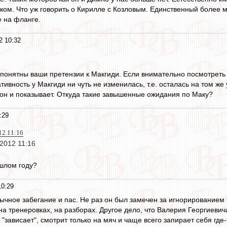
ком. Что уж говорить о Кирилле с Козловым. Единственный более м
е на фланге.
2 10:32
понятны ваши претензии к Макгиди. Если внимательно посмотреть е
ативность у Макгиди ни чуть не изменилась, т.е. осталась на том же
то он и показывает. Откуда такие завышенные ожидания по Маку?
:29
12 11:16
2012 11:16
шлом году?
10:29
Обычное забегание и пас. Не раз он был замечен за игнорированием
 на тренеровках, на разборах. Другое дело, что Валерия Георгиевич
 "зависает", смотрит только на мяч и чаще всего запирает себя гд