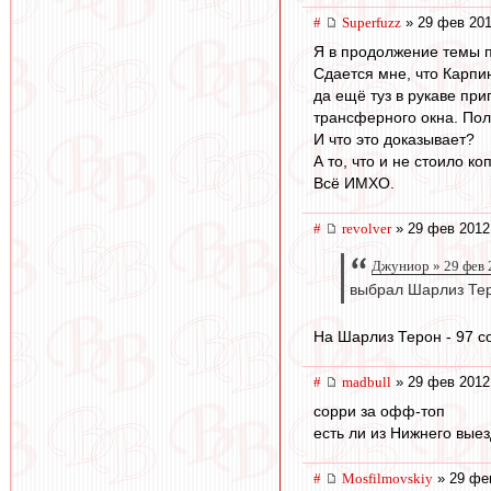
#
Superfuzz
» 29 фев 201
Я в продолжение темы п
Сдается мне, что Карпин
да ещё туз в рукаве при
трансферного окна. Пол
И что это доказывает?
А то, что и не стоило к
Всё ИМХО.
#
revolver
» 29 фев 2012
Джуниор » 29 фев 
выбрал Шарлиз Те
На Шарлиз Терон - 97 с
#
madbull
» 29 фев 2012
сорри за офф-топ
есть ли из Нижнего выез
#
Mosfilmovskiy
» 29 фев