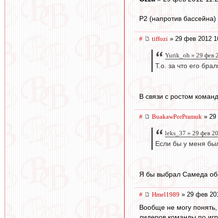
P2 (напротив бассейна) 
#
tiffozi
» 29 фев 2012 1
Yurik_oh » 29 фев 
Т.о. за что его бр
В связи с ростом команд
#
BuakawPorPramuk
» 29
leks_37 » 29 фев 2
Если бы у меня бы
Я бы выбрал Самеда обр
#
Hmel1989
» 29 фев 20
Вообще не могу понять,
лидеров команды по игр