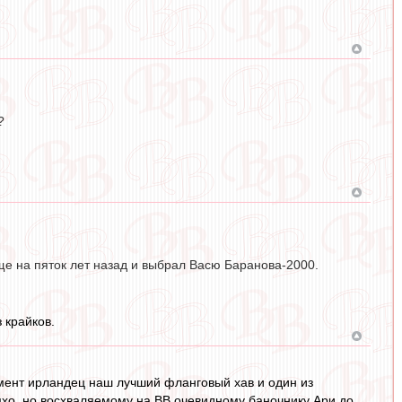
?
ще на пяток лет назад и выбрал Васю Баранова-2000.
 крайков.
мент ирландец наш лучший фланговый хав и один из
имхо, но восхваляемому на ВВ очевидному баночнику Ари до