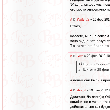
Эйдена как до луны пеш
его место однозначно н
#
Yurik_oh
» 29 фев 201
tiffozi
,
Коллеги, мне не совсем 
ясно видно, что результ
Т.о. за что его брали, 
#
Gzza
» 29 фев 2012 10
Щиток » 29 фев 20
# Щиток » 29 фев 
а почем они были в про
#
alex_d
» 29 фев 2012 
Драконн
, Да легко))) 
ошибки, не в матче, так
действительно как будто