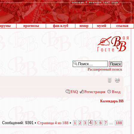
орумы
прогнозы
фан-клуб
юмор
музей
ссылки
Расширенный поиск
FAQ
Регистрация
Вход
Календарь ВВ
4
Сообщений: 9391 •
Страница
4
из
188
•
1
2
3
5
6
7
...
188