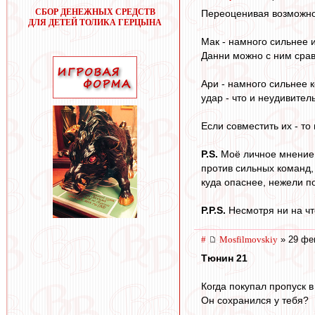
СБОР ДЕНЕЖНЫХ СРЕДСТВ
Переоценивая возможно
ДЛЯ ДЕТЕЙ ТОЛИКА ГЕРЦЫНА
Мак - намного сильнее 
Данни можно с ним срав
Ари - намного сильнее 
удар - что и неудивител
Если совместить их - то
P.S.
Моё личное мнение:
против сильных команд,
куда опаснее, нежели п
P.P.S.
Несмотря ни на чт
#
Mosfilmovskiy
» 29 фев
Тюнин 21
Когда покупал пропуск 
Он сохранился у тебя?