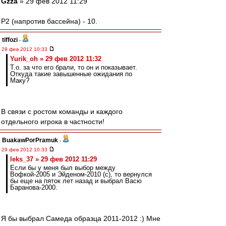
Gzza
» 29 фев 2012 11:29
P2 (напротив бассейна) - 10.
tiffozi
-
29 фев 2012 10:33
Yurik_oh » 29 фев 2012 11:32
Т.о. за что его брали, то он и показывает.
Откуда такие завышенные ожидания по
Маку?
В связи с ростом команды и каждого
отдельного игрока в частности!
BuakawPorPramuk
-
29 фев 2012 10:33
leks_37 » 29 фев 2012 11:29
Если бы у меня был выбор между
Вофкой-2005 и Эйденом-2010 (с), то вернулся
бы еще на пяток лет назад и выбрал Васю
Баранова-2000.
Я бы выбрал Самеда образца 2011-2012 :) Мне