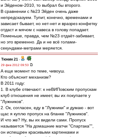
и Эйденом-2010, то выбрал бы второго.
В сравнении с №23 Эйден очень даже
непредсказуем. Тупит, конечно, временами и
зависает бывает, но нет-нет и вразрез конфетку
отдаст и мячом с навеса в голову попадает.
Поменьше, правда, чем №23 отдаёт-забивает,
но это временно. Да и не всё голами-
секундами-метрами меряется.
Тюнин 21
-
29 фев 2012 09:53
А еще момент по теме, чивоуш.
Кто объяснит механизм?
В 2011 году:
1. В клубе отвечают: к неВИПовским пропускам
клуб отношения не имеет, вы их покупаете у
"Лужников".
2. Ок, согласен, еду в "Лужники" и думаю - вот
щас я куплю пропуск на бланке "Лужников".
И что же? Ну, вы их видели сами. Пропуск
называется "На домашние матчи "Спартака"",
он испещрен красивыми картинками и