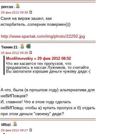
porcus
-
29 фев 2012 09:36
Саня на вираж зашел, как
истербитель..соперник повержен)))
http://www.spartak.com/img/photo/22292.jpg
Тюнин 21
-
29 фев 2012 09:36
Mosfilmovskiy » 29 фев 2012 08:52
Что же касается тех пропусков, что
продавались в кассах Лужников, то считайте
Вы заплатили хорошие деньги чужому дяде:-(
А что, была (в прошлом году) альтернатива для
неВИПовцев?
И, главное! Что в этом году сделать
неВИПовцу, чтобы а) купить пропуск и б) отдать
при этом деньги "своему" дяде?
tiffozi
-
29 фев 2012 09:27