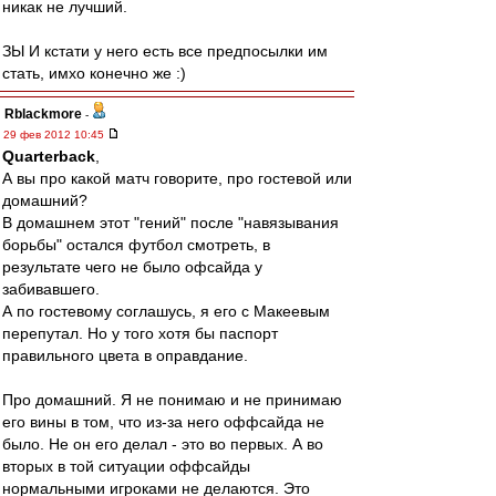
никак не лучший.
ЗЫ И кстати у него есть все предпосылки им
стать, имхо конечно же :)
Rblackmore
-
29 фев 2012 10:45
Quarterback
,
А вы про какой матч говорите, про гостевой или
домашний?
В домашнем этот "гений" после "навязывания
борьбы" остался футбол смотреть, в
результате чего не было офсайда у
забивавшего.
А по гостевому соглашусь, я его с Макеевым
перепутал. Но у того хотя бы паспорт
правильного цвета в оправдание.
Про домашний. Я не понимаю и не принимаю
его вины в том, что из-за него оффсайда не
было. Не он его делал - это во первых. А во
вторых в той ситуации оффсайды
нормальными игроками не делаются. Это