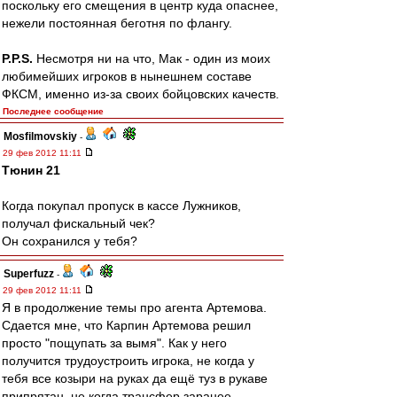
поскольку его смещения в центр куда опаснее,
нежели постоянная беготня по флангу.
P.P.S.
Несмотря ни на что, Мак - один из моих
любимейших игроков в нынешнем составе
ФКСМ, именно из-за своих бойцовских качеств.
Последнее сообщение
Mosfilmovskiy
-
29 фев 2012 11:11
Тюнин 21
Когда покупал пропуск в кассе Лужников,
получал фискальный чек?
Он сохранился у тебя?
Superfuzz
-
29 фев 2012 11:11
Я в продолжение темы про агента Артемова.
Сдается мне, что Карпин Артемова решил
просто "пощупать за вымя". Как у него
получится трудоустроить игрока, не когда у
тебя все козыри на руках да ещё туз в рукаве
припрятан, не когда трансфер заранее