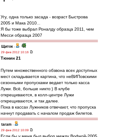
Угу, одна только засада - возраст Быстрова
2005 и Мака 2010...
Я бы тоже выбрал Роналду образца 2011, чем
Месси образца 2007
Щиток
-
29 фев 2012 10:16
Тюнин 21
Путем множественного обзвона всех доступных
мест складывается картина, что неВИПовскими
сезонными пропусками ведает только касса
Лужи. Всё, больше никто:) В клубе
открещиваются, в колл-центре Лужи
открещиваются, и так далее.
Пока в кассах Лужников отвечают, что пропуска
начнут продавать с началом продаж билетов.
taram
-
29 фев 2012 10:09
Если бы у меня был выбор между Вофкой-2005