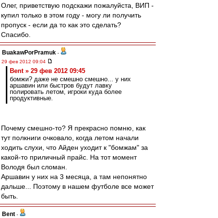
Олег, приветствую подскажи пожалуйста, ВИП -
купил только в этом году - могу ли получить
пропуск - если да то как это сделать?
Спасибо.
BuakawPorPramuk
-
29 фев 2012 09:04
Bent » 29 фев 2012 09:45
бомжи? даже не смешно смешно... у них
аршавин или быстров будут лавку
полировать летом, игроки куда более
продуктивные.
Почему смешно-то? Я прекрасно помню, как
тут полкниги очковало, когда летом начали
ходить слухи, что Айден уходит к "бомжам" за
какой-то приличный прайс. На тот момент
Володя был сломан.
Аршавин у них на 3 месяца, а там непонятно
дальше... Поэтому в нашем футболе все может
быть.
Bent
-