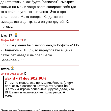
действительно как будто "зависает", смотрит
только на мяч и чаще всего запирает себя где-
то в районе углового флажка. Это я про
флангового Мака говорю. Когда же он
смещается в центр, там он уже другой. Хз
почему.
leks_37
-
29 фев 2012 10:29
Если бы у меня был выбор между Вофкой-2005
и Эйденом-2010 (с), то вернулся бы еще на
пяток лет назад и выбрал Васю
Баранова-2000.
tiffozi
-
29 фев 2012 10:24
alex_d » 29 фев 2012 10:49
И тем не менее, эта прямолинейность (в чем
полностью согласен кстати) стягивает по 2-
3,а то и 4 игрока соперника. Другое дело, что
ВГК этим практически не пользуется. А
жаль..
Польза от "оттягивания" игроков на себя есть