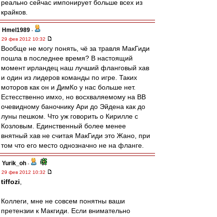
реально сейчас импонирует больше всех из
крайков.
Hmel1989
-
29 фев 2012 10:32
Вообще не могу понять, чё за травля МакГиди
пошла в последнее время? В настоящий
момент ирландец наш лучший фланговый хав
и один из лидеров команды по игре. Таких
моторов как он и ДимКо у нас больше нет.
Естесственно имхо, но восхваляемому на ВВ
очевидному баночнику Ари до Эйдена как до
луны пешком. Что уж говорить о Кирилле с
Козловым. Единственный более менее
внятный хав не считая МакГиди это Жано, при
том что его место однозначно не на фланге.
Yurik_oh
-
29 фев 2012 10:32
tiffozi
,
Коллеги, мне не совсем понятны ваши
претензии к Макгиди. Если внимательно