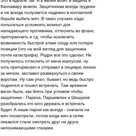
Это в идеале так. А в жизни возят и Видича и
Каннавару возили. Защитникам всегда труднее
и не всегда получается надежно в контактной
борьбе выбить мяч. В таких случаях надо
попытаться усложнить момент для
нападающего противника, оттеснить во фланг,
притормозить и т.д. чтобы исключить
возможность быстрой атаки сходу или потерю
позиции (что на мой взгляд для защитника
почти катастрофа). Родри все это сделал. Не
получилось оттеснить от мяча корпусом, ну
хоть притормозил и отправил в лицевую линию
за мячом, заставил развернуться к своим
воротам. Ну сам упал, бывает, но ведь быстро
поднялся и пошел встречать. Там времени
вагон было, как блять при угловом чтобы
защитники - Пареха, Паршивлюк и Шешуков
разобрались кто кого держать и встречать
будет. А наши парни как всегда - сначала на
мяч посмотрели, потом когда мяч в сетке
оказался стали смотреть друг на друга
непонимающими глазами.