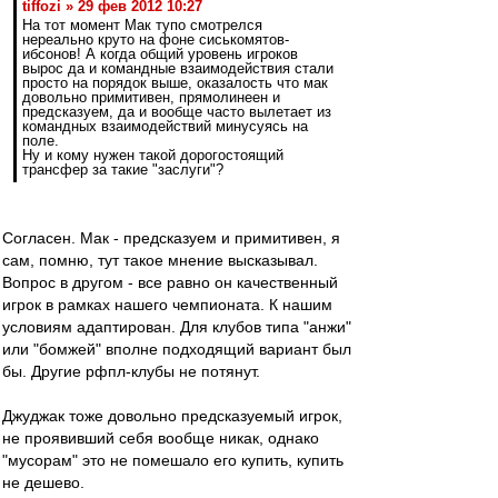
tiffozi » 29 фев 2012 10:27
На тот момент Мак тупо смотрелся
нереально круто на фоне сиськомятов-
ибсонов! А когда общий уровень игроков
вырос да и командные взаимодействия стали
просто на порядок выше, оказалость что мак
довольно примитивен, прямолинеен и
предсказуем, да и вообще часто вылетает из
командных взаимодействий минусуясь на
поле.
Ну и кому нужен такой дорогостоящий
трансфер за такие "заслуги"?
Согласен. Мак - предсказуем и примитивен, я
сам, помню, тут такое мнение высказывал.
Вопрос в другом - все равно он качественный
игрок в рамках нашего чемпионата. К нашим
условиям адаптирован. Для клубов типа "анжи"
или "бомжей" вполне подходящий вариант был
бы. Другие рфпл-клубы не потянут.
Джуджак тоже довольно предсказуемый игрок,
не проявивший себя вообще никак, однако
"мусорам" это не помешало его купить, купить
не дешево.