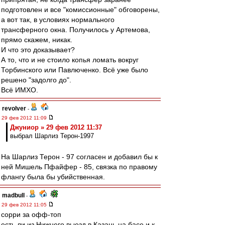
подготовлен и все "комиссионные" обговорены,
а вот так, в условиях нормального
трансферного окна. Получилось у Артемова,
прямо скажем, никак.
И что это доказывает?
А то, что и не стоило копья ломать вокруг
Торбинского или Павлюченко. Всё уже было
решено "задолго до".
Всё ИМХО.
revolver
-
29 фев 2012 11:09
Джуниор » 29 фев 2012 11:37
выбрал Шарлиз Терон-1997
На Шарлиз Терон - 97 согласен и добавил бы к
ней Мишель Пфайфер - 85, связка по правому
флангу была бы убийственная.
madbull
-
29 фев 2012 11:05
сорри за офф-топ
есть ли из Нижнего выезд в Казань на басе и к