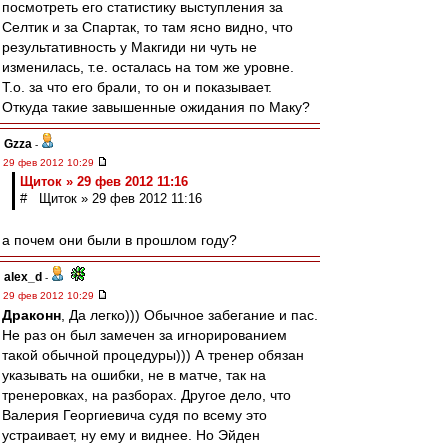
посмотреть его статистику выступления за
Селтик и за Спартак, то там ясно видно, что
результативность у Макгиди ни чуть не
изменилась, т.е. осталась на том же уровне.
Т.о. за что его брали, то он и показывает.
Откуда такие завышенные ожидания по Маку?
Gzza
-
29 фев 2012 10:29
Щиток » 29 фев 2012 11:16
# Щиток » 29 фев 2012 11:16
а почем они были в прошлом году?
alex_d
-
29 фев 2012 10:29
Драконн
, Да легко))) Обычное забегание и пас.
Не раз он был замечен за игнорированием
такой обычной процедуры))) А тренер обязан
указывать на ошибки, не в матче, так на
тренеровках, на разборах. Другое дело, что
Валерия Георгиевича судя по всему это
устраивает, ну ему и виднее. Но Эйден