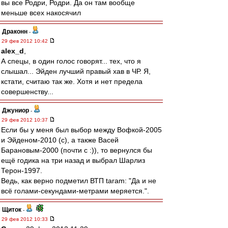
вы все Родри, Родри. Да он там вообще
меньше всех накосячил
Драконн
-
29 фев 2012 10:42
alex_d
,
А спецы, в один голос говорят... тех, что я
слышал... Эйден лучший правый хав в ЧР. Я,
кстати, считаю так же. Хотя и нет предела
совершенству...
Джуниор
-
29 фев 2012 10:37
Если бы у меня был выбор между Вофкой-2005
и Эйденом-2010 (с), а также Васей
Барановым-2000 (почти с :)), то вернулся бы
ещё годика на три назад и выбрал Шарлиз
Терон-1997.
Ведь, как верно подметил ВТП taram: "Да и не
всё голами-секундами-метрами меряется.".
Щиток
-
29 фев 2012 10:33