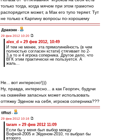
только тогда, когда мячом при этом грамотно
распорядится может, а Мак его тупо теряет. Тут
не только к Карпину вопросы по-хорошему
Драконн
-
29 фев 2012 10:20
alex_d » 29 фев 2012, 10:49
И тем не менее, эта прямолинейность (в чем
полностью согласен кстати) стягивает по 2-
3,а то и 4 игрока соперника. Другое дело, что
ВГК этим практически не пользуется. А
жаль...
Не... вот интересно!)))
Ну, правда, интересно... а как Георгич, будучи
на скамейке запасных может использовать
оттяжку Эденом на себя, игроков соперника???
tiffozi
-
29 фев 2012 10:16
taram » 29 фев 2012 11:09
Если бы у меня был выбор между
Вофкой-2005 и Эйденом-2010, то выбрал бы
второго.