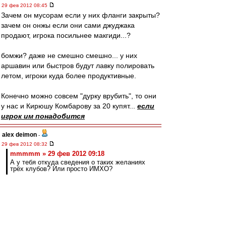
29 фев 2012 08:45
Зачем он мусорам если у них фланги закрыты?
зачем он онжы если они сами джуджака
продают, игрока посильнее макгиди...?
бомжи? даже не смешно смешно... у них
аршавин или быстров будут лавку полировать
летом, игроки куда более продуктивные.
Конечно можно совсем "дурку врубить", то они
у нас и Кирюшу Комбарову за 20 купят...
если
игрок им понадобится
alex deimon
-
29 фев 2012 08:32
mmmmm » 29 фев 2012 09:18
А у тебя откуда сведения о таких желаниях
трёх клубов? Или просто ИМХО?
А при чем тут желания? Изначальный посыл
был, что никто не даст за него больше 12... я
привел три клуба, которые легко это сделают,