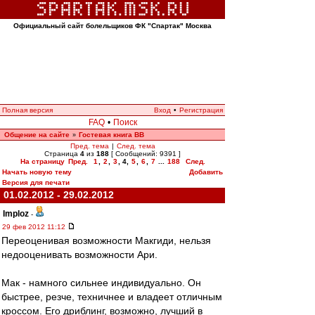
Официальный сайт болельщиков ФК "Спартак" Москва
Полная версия
Вход
•
Регистрация
FAQ
•
Поиск
Общение на сайте
Гостевая книга ВВ
»
Пред. тема
|
След. тема
Страница
4
из
188
[ Сообщений: 9391 ]
На страницу
Пред.
1
,
2
,
3
,
4
,
5
,
6
,
7
...
188
След.
Начать новую тему
Добавить
Версия для печати
01.02.2012 - 29.02.2012
Imploz
-
29 фев 2012 11:12
Переоценивая возможности Макгиди, нельзя
недооценивать возможности Ари.
Мак - намного сильнее индивидуально. Он
быстрее, резче, техничнее и владеет отличным
кроссом. Его дриблинг, возможно, лучший в