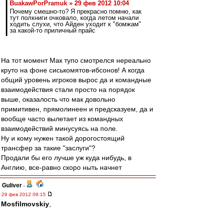
BuakawPorPramuk » 29 фев 2012 10:04
Почему смешно-то? Я прекрасно помню, как
тут полкниги очковало, когда летом начали
ходить слухи, что Айден уходит к "бомжам"
за какой-то приличный прайс
На тот момент Мак тупо смотрелся нереально
круто на фоне сиськомятов-ибсонов! А когда
общий уровень игроков вырос да и командные
взаимодействия стали просто на порядок
выше, оказалость что мак довольно
примитивен, прямолинеен и предсказуем, да и
вообще часто вылетает из командных
взаимодействий минусуясь на поле.
Ну и кому нужен такой дорогостоящий
трансфер за такие "заслуги"?
Продали бы его лучше уж куда нибудь, в
Англию, все-равно скоро ныть начнет
Guliver
-
29 фев 2012 09:15
Mosfilmovskiy
,