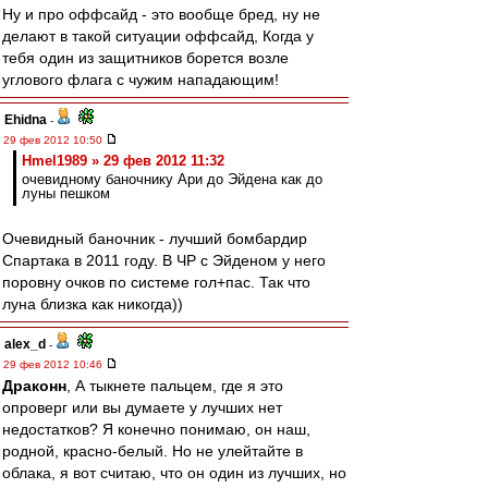
Ну и про оффсайд - это вообще бред, ну не
делают в такой ситуации оффсайд, Когда у
тебя один из защитников борется возле
углового флага с чужим нападающим!
Ehidna
-
29 фев 2012 10:50
Hmel1989 » 29 фев 2012 11:32
очевидному баночнику Ари до Эйдена как до
луны пешком
Очевидный баночник - лучший бомбардир
Спартака в 2011 году. В ЧР с Эйденом у него
поровну очков по системе гол+пас. Так что
луна близка как никогда))
alex_d
-
29 фев 2012 10:46
Драконн
, А тыкнете пальцем, где я это
опроверг или вы думаете у лучших нет
недостатков? Я конечно понимаю, он наш,
родной, красно-белый. Но не улейтайте в
облака, я вот считаю, что он один из лучших, но