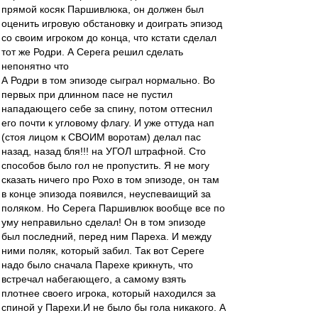
прямой косяк Паршивлюка, он должен был
оценить игровую обстановку и доиграть эпизод
со своим игроком до конца, что кстати сделал
тот же Родри. А Серега решил сделать
непонятно что
А Родри в том эпизоде сыграл нормально. Во
первых при длинном пасе не пустил
нападающего себе за спину, потом оттеснил
его почти к угловому флагу. И уже оттуда нап
(стоя лицом к СВОИМ воротам) делал пас
назад, назад бля!!! на УГОЛ штрафной. Сто
способов было гол не пропустить. Я не могу
сказать ничего про Рохо в том эпизоде, он там
в конце эпизода появился, неуспеваищий за
поляком. Но Серега Паршивлюк вообще все по
уму неправильно сделал! Он в том эпизоде
был последний, перед ним Пареха. И между
ними поляк, который забил. Так вот Сереге
надо было сначала Парехе крикнуть, что
встречал набегающего, а самому взять
плотнее своего игрока, который находился за
спиной у Парехи.И не было бы гола никакого. А