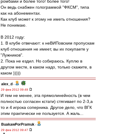
ромбами и более того! более того!
Он ведь снабжен голограммой "ФКСМ", типа
как на абонементах.
Как клуб может к этому не иметь отношения?
Не понимаю.
В 2012 году:
1. В клубе отвечают: к неВИПовским пропускам
клуб отношения не имеет, вы их покупаете у
"Лужников".
2. Пока не ездил. Но собираюсь. Куплю в
другом месте, в каком надо, только скажите, в
каком )))))
alex_d
-
29 фев 2012 09:49
И тем не менее, эта прямолинейность (в чем
полностью согласен кстати) стягивает по 2-3,а
то и 4 игрока соперника. Другое дело, что ВГК
этим практически не пользуется. А жаль...
BuakawPorPramuk
-
29 фев 2012 09:47